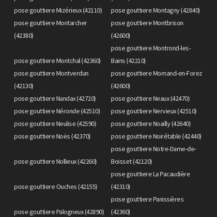
pose gouttiere Mizérieux (42110)
pose gouttiere Montagny (42840)
pose gouttiere Montarcher
pose gouttiere Montbrison
(42380)
(42600)
pose gouttiere Montrond-les-
pose gouttiere Montchal (42360)
Bains (42210)
pose gouttiere Montverdun
pose gouttiere Mornand-en-Forez
(42130)
(42600)
pose gouttiere Nandax (42720)
pose gouttiere Neaux (42470)
pose gouttiere Néronde (42510)
pose gouttiere Nervieux (42510)
pose gouttiere Neulise (42590)
pose gouttiere Noailly (42640)
pose gouttiere Noës (42370)
pose gouttiere Noirétable (42440)
pose gouttiere Notre-Dame-de-
pose gouttiere Nollieux (42260)
Boisset (42120)
pose gouttiere La Pacaudière
pose gouttiere Ouches (42155)
(42310)
pose gouttiere Panissières
pose gouttiere Palogneux (42890)
(42360)