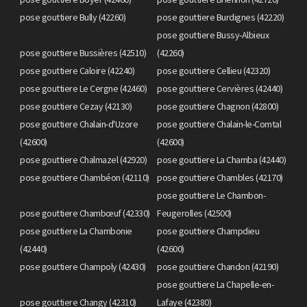
pose gouttiere Bully (42260)
pose gouttiere Burdignes (42220)
pose gouttiere Bussy-Albieux
pose gouttiere Bussières (42510)
(42260)
pose gouttiere Caloire (42240)
pose gouttiere Cellieu (42320)
pose gouttiere Le Cergne (42460)
pose gouttiere Cervières (42440)
pose gouttiere Cezay (42130)
pose gouttiere Chagnon (42800)
pose gouttiere Chalain-d'Uzore
pose gouttiere Chalain-le-Comtal
(42600)
(42600)
pose gouttiere Chalmazel (42920)
pose gouttiere La Chamba (42440)
pose gouttiere Chambéon (42110)
pose gouttiere Chambles (42170)
pose gouttiere Le Chambon-
pose gouttiere Chambœuf (42330)
Feugerolles (42500)
pose gouttiere La Chambonie
pose gouttiere Champdieu
(42440)
(42600)
pose gouttiere Champoly (42430)
pose gouttiere Chandon (42190)
pose gouttiere La Chapelle-en-
pose gouttiere Changy (42310)
Lafaye (42380)