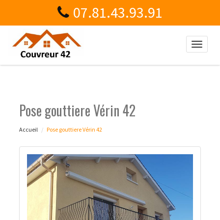
07.81.43.93.91
Toggle
naviga
Pose gouttiere Vérin 42
Accueil
Pose gouttiere Vérin 42