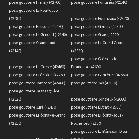
pose gouttiere Firminy (42700)
pose gouttiere Fontanès (42140)
pose gouttiere La Fouillouse
(42480)
pose gouttiere Fourneaux (42470)
pose gouttiere Fraisses (42490)
pose gouttiere Genilac (42800)
pose gouttiere La Gimond (42140)
pose gouttiere Graix (42220)
pose gouttiere Grammond
pose gouttiere La Grand-Croix
(42140)
(42320)
pose gouttiere Grézieux-le-
pose gouttiere La Gresle (42460)
Fromental (42600)
pose gouttiere Grézolles (42260)
pose gouttiere Gumières (42560)
pose gouttiere Jarnosse (42460)
pose gouttiere Jas (42110)
pose gouttiere Jeansagnière
(42920)
pose gouttiere Jonzieux (42660)
pose gouttiere Juré (42430)
pose gouttiere L'Étrat (42580)
pose gouttiere L'Hôpital-le-Grand
pose gouttiere L'Hôpital-sous-
(42210)
Rochefort (42130)
pose gouttiere La Bénisson-Dieu