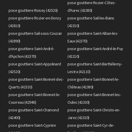
pose gouttiere Rozier-Côtes-
pose gouttiere Roisey (42520)
d'Aurec (42380)
pose gouttiere Rozier-en-Donzy
pose gouttiere Sail-les-Bains
(42810)
(42310)
pose gouttiere Sail-sous-Couzan
pose gouttiere Saint-Alban-les-
(42890)
Eaux (42370)
pose gouttiere Saint-André-
pose gouttiere Saint-André-le-Puy
d'Apchon (42370)
(42210)
pose gouttiere Saint-Appolinard
pose gouttiere Saint-Barthélemy-
(42520)
Lestra (42110)
pose gouttiere Saint-Bonnet-des-
pose gouttiere Saint-Bonnet-le-
Quarts (42310)
Château (42380)
pose gouttiere Saint-Bonnet-le-
pose gouttiere Saint-Bonnet-les-
Courreau (42940)
Oules (42330)
pose gouttiere Saint-Chamond
pose gouttiere Saint-Christo-en-
(42400)
Jarez (42320)
pose gouttiere Saint-Cyprien
pose gouttiere Saint-Cyr-de-