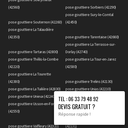
(42560)
pose gouttiere Sorbiers (42290)
pose gouttiere Sury-le-Comtal
pose gouttiere Souternon (42260)
(42450)
pose gouttiere La Talaudière
(42350)
pose gouttiere Tarentaise (42660)
pose gouttiere La Terrasse-sur-
pose gouttiere Tartaras (42800)
Dorlay (42740)
pose gouttiere Thélis-la-Combe
pose gouttiere La Tour-en-Jarez
(42220)
(42580)
pose gouttiere La Tourette
(42380)
pose gouttiere Trelins (42130)
pose gouttiere La Tuilière (42830)
pose gouttiere Unias (42210)
pose gouttiere Unieux (42240)
pose gouttiere Urbise (42310)
TEL : 06 33 79 48 92
pose gouttiere Usson-en-Forez
DEVIS GRATUIT ?
(42550)
pose gouttiere Valeille (42110)
Réponse rapide !
pose gouttiere La Valla-en-Gier
pose gouttiere Valfleury (42320)
(42131)