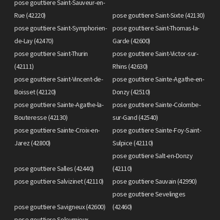
pose gouttiere Saint-Sauveur-en-
Rue (42220)
pose gouttiere Saint-Sixte (42130)
pose gouttiere Saint-Symphorien-
pose gouttiere Saint-Thomas-la-
de-Lay (42470)
Garde (42600)
pose gouttiere Saint-Thurin
pose gouttiere Saint-Victor-sur-
(42111)
Rhins (42630)
pose gouttiere Saint-Vincent-de-
pose gouttiere Sainte-Agathe-en-
Boisset (42120)
Donzy (42510)
pose gouttiere Sainte-Agathe-la-
pose gouttiere Sainte-Colombe-
Bouteresse (42130)
sur-Gand (42540)
pose gouttiere Sainte-Croix-en-
pose gouttiere Sainte-Foy-Saint-
Jarez (42800)
Sulpice (42110)
pose gouttiere Salt-en-Donzy
pose gouttiere Salles (42440)
(42110)
pose gouttiere Salvizinet (42110)
pose gouttiere Sauvain (42990)
pose gouttiere Sevelinges
pose gouttiere Savigneux (42600)
(42460)
pose gouttiere Soleymieux