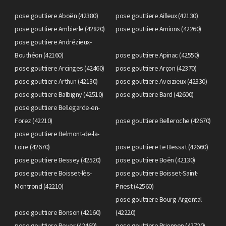
pose gouttiere Aboën (42380)
pose gouttiere Ailleux (42130)
pose gouttiere Ambierle (42820)
pose gouttiere Amions (42260)
pose gouttiere Andrézieux-
Bouthéon (42160)
pose gouttiere Apinac (42550)
pose gouttiere Arcinges (42460)
pose gouttiere Arçon (42370)
pose gouttiere Arthun (42130)
pose gouttiere Aveizieux (42330)
pose gouttiere Balbigny (42510)
pose gouttiere Bard (42600)
pose gouttiere Bellegarde-en-
Forez (42210)
pose gouttiere Belleroche (42670)
pose gouttiere Belmont-de-la-
Loire (42670)
pose gouttiere Le Bessat (42660)
pose gouttiere Bessey (42520)
pose gouttiere Boën (42130)
pose gouttiere Boisset-lès-
pose gouttiere Boisset-Saint-
Montrond (42210)
Priest (42560)
pose gouttiere Bourg-Argental
pose gouttiere Bonson (42160)
(42220)
pose gouttiere Boyer (42460)
pose gouttiere Briennon (42720)