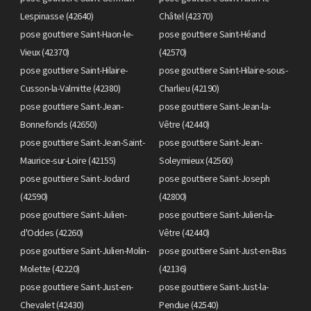
Lespinasse (42640)
Châtel (42370)
pose gouttiere Saint-Haon-le-
pose gouttiere Saint-Héand
Vieux (42370)
(42570)
pose gouttiere Saint-Hilaire-
pose gouttiere Saint-Hilaire-sous-
Cusson-la-Valmitte (42380)
Charlieu (42190)
pose gouttiere Saint-Jean-
pose gouttiere Saint-Jean-la-
Bonnefonds (42650)
Vêtre (42440)
pose gouttiere Saint-Jean-Saint-
pose gouttiere Saint-Jean-
Maurice-sur-Loire (42155)
Soleymieux (42560)
pose gouttiere Saint-Jodard
pose gouttiere Saint-Joseph
(42590)
(42800)
pose gouttiere Saint-Julien-
pose gouttiere Saint-Julien-la-
d'Oddes (42260)
Vêtre (42440)
pose gouttiere Saint-Julien-Molin-
pose gouttiere Saint-Just-en-Bas
Molette (42220)
(42136)
pose gouttiere Saint-Just-en-
pose gouttiere Saint-Just-la-
Chevalet (42430)
Pendue (42540)