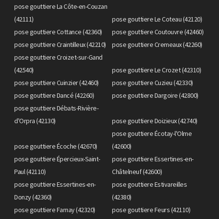
pose gouttiere La Côte-en-Couzan
(42111)
pose gouttiere Le Coteau (42120)
pose gouttiere Cottance (42360)
pose gouttiere Coutouvre (42460)
pose gouttiere Craintilleux (42210)
pose gouttiere Cremeaux (42260)
pose gouttiere Croizet-sur-Gand
(42540)
pose gouttiere Le Crozet (42310)
pose gouttiere Cuinzier (42460)
pose gouttiere Cuzieu (42330)
pose gouttiere Dancé (42260)
pose gouttiere Dargoire (42800)
pose gouttiere Débats-Rivière-
d'Orpra (42130)
pose gouttiere Doizieux (42740)
pose gouttiere Écotay-l'Olme
pose gouttiere Écoche (42670)
(42600)
pose gouttiere Épercieux-Saint-
pose gouttiere Essertines-en-
Paul (42110)
Châtelneuf (42600)
pose gouttiere Essertines-en-
pose gouttiere Estivareilles
Donzy (42360)
(42380)
pose gouttiere Farnay (42320)
pose gouttiere Feurs (42110)