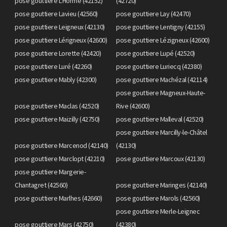
pose gouttiere L'Horme (42152)
(42720)
pose gouttiere Lavieu (42560)
pose gouttiere Lay (42470)
pose gouttiere Leigneux (42130)
pose gouttiere Lentigny (42155)
pose gouttiere Lérigneux (42600)
pose gouttiere Lézigneux (42600)
pose gouttiere Lorette (42420)
pose gouttiere Lupé (42520)
pose gouttiere Luré (42260)
pose gouttiere Luriecq (42380)
pose gouttiere Mably (42300)
pose gouttiere Machézal (42114)
pose gouttiere Magneux-Haute-
pose gouttiere Maclas (42520)
Rive (42600)
pose gouttiere Maizilly (42750)
pose gouttiere Malleval (42520)
pose gouttiere Marcilly-le-Châtel
pose gouttiere Marcenod (42140)
(42130)
pose gouttiere Marclopt (42210)
pose gouttiere Marcoux (42130)
pose gouttiere Margerie-
Chantagret (42560)
pose gouttiere Maringes (42140)
pose gouttiere Marlhes (42660)
pose gouttiere Marols (42560)
pose gouttiere Merle-Leignec
pose gouttiere Mars (42750)
(42380)