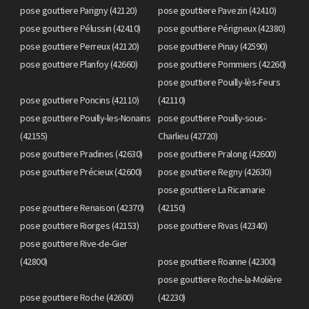
pose gouttiere Parigny (42120)
pose gouttiere Pavezin (42410)
pose gouttiere Pélussin (42410)
pose gouttiere Périgneux (42380)
pose gouttiere Perreux (42120)
pose gouttiere Pinay (42590)
pose gouttiere Planfoy (42660)
pose gouttiere Pommiers (42260)
pose gouttiere Pouilly-lès-Feurs
pose gouttiere Poncins (42110)
(42110)
pose gouttiere Pouilly-les-Nonains
pose gouttiere Pouilly-sous-
(42155)
Charlieu (42720)
pose gouttiere Pradines (42630)
pose gouttiere Pralong (42600)
pose gouttiere Précieux (42600)
pose gouttiere Regny (42630)
pose gouttiere La Ricamarie
pose gouttiere Renaison (42370)
(42150)
pose gouttiere Riorges (42153)
pose gouttiere Rivas (42340)
pose gouttiere Rive-de-Gier
(42800)
pose gouttiere Roanne (42300)
pose gouttiere Roche-la-Molière
pose gouttiere Roche (42600)
(42230)