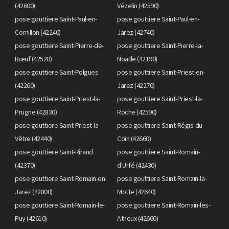
(42600)
Vézelin (42590)
pose gouttiere Saint-Paul-en-
pose gouttiere Saint-Paul-en-
Cornillon (42240)
Jarez (42740)
pose gouttiere Saint-Pierre-de-
pose gouttiere Saint-Pierre-la-
Bœuf (42520)
Noaille (42190)
pose gouttiere Saint-Polgues
pose gouttiere Saint-Priest-en-
(42260)
Jarez (42270)
pose gouttiere Saint-Priest-la-
pose gouttiere Saint-Priest-la-
Prugne (42830)
Roche (42590)
pose gouttiere Saint-Priest-la-
pose gouttiere Saint-Régis-du-
Vêtre (42440)
Coin (42660)
pose gouttiere Saint-Rirand
pose gouttiere Saint-Romain-
(42370)
d'Urfé (42430)
pose gouttiere Saint-Romain-en-
pose gouttiere Saint-Romain-la-
Jarez (42800)
Motte (42640)
pose gouttiere Saint-Romain-le-
pose gouttiere Saint-Romain-les-
Puy (42610)
Atheux (42660)