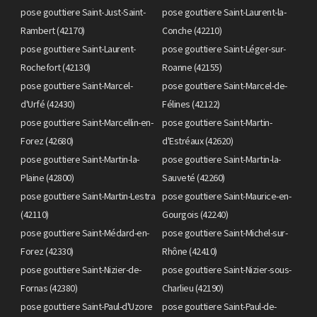
pose gouttiere Saint-Just-Saint-
pose gouttiere Saint-Laurent-la-
Rambert (42170)
Conche (42210)
pose gouttiere Saint-Laurent-
pose gouttiere Saint-Léger-sur-
Rochefort (42130)
Roanne (42155)
pose gouttiere Saint-Marcel-
pose gouttiere Saint-Marcel-de-
d'Urfé (42430)
Félines (42122)
pose gouttiere Saint-Marcellin-en-
pose gouttiere Saint-Martin-
Forez (42680)
d'Estréaux (42620)
pose gouttiere Saint-Martin-la-
pose gouttiere Saint-Martin-la-
Plaine (42800)
Sauveté (42260)
pose gouttiere Saint-Martin-Lestra
pose gouttiere Saint-Maurice-en-
(42110)
Gourgois (42240)
pose gouttiere Saint-Médard-en-
pose gouttiere Saint-Michel-sur-
Forez (42330)
Rhône (42410)
pose gouttiere Saint-Nizier-de-
pose gouttiere Saint-Nizier-sous-
Fornas (42380)
Charlieu (42190)
pose gouttiere Saint-Paul-d'Uzore
pose gouttiere Saint-Paul-de-