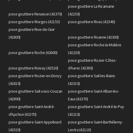
pose gouttiere La Ricamarie
pose gouttiere Renaison (42370)
(42150)
pose gouttiere Riorges (42153)
pose gouttiere Rivas (42340)
pose gouttiere Rive-de-Gier
(42800)
pose gouttiere Roanne (42300)
pose gouttiere Roche-la-Molière
pose gouttiere Roche (42600)
(42230)
pose gouttiere Rozier-Côtes-
pose gouttiere Roisey (42520)
d'Aurec (42380)
pose gouttiere Rozier-en-Donzy
pose gouttiere Sail-les-Bains
(42810)
(42310)
pose gouttiere Sail-sous-Couzan
pose gouttiere Saint-Alban-les-
(42890)
Eaux (42370)
pose gouttiere Saint-André-
pose gouttiere Saint-André-le-Puy
d'Apchon (42370)
(42210)
pose gouttiere Saint-Appolinard
pose gouttiere Saint-Barthélemy-
(42520)
Lestra (42110)