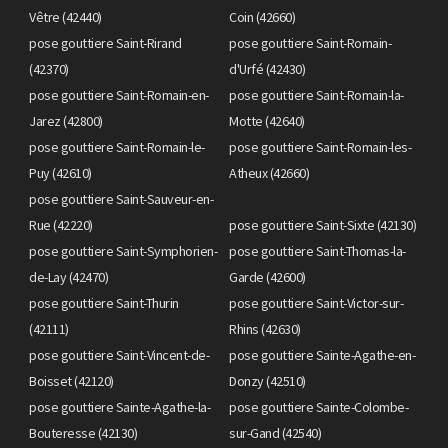
Vêtre (42440)
Coin (42660)
pose gouttiere Saint-Rirand
pose gouttiere Saint-Romain-
(42370)
d'Urfé (42430)
pose gouttiere Saint-Romain-en-
pose gouttiere Saint-Romain-la-
Jarez (42800)
Motte (42640)
pose gouttiere Saint-Romain-le-
pose gouttiere Saint-Romain-les-
Puy (42610)
Atheux (42660)
pose gouttiere Saint-Sauveur-en-
Rue (42220)
pose gouttiere Saint-Sixte (42130)
pose gouttiere Saint-Symphorien-
pose gouttiere Saint-Thomas-la-
de-Lay (42470)
Garde (42600)
pose gouttiere Saint-Thurin
pose gouttiere Saint-Victor-sur-
(42111)
Rhins (42630)
pose gouttiere Saint-Vincent-de-
pose gouttiere Sainte-Agathe-en-
Boisset (42120)
Donzy (42510)
pose gouttiere Sainte-Agathe-la-
pose gouttiere Sainte-Colombe-
Bouteresse (42130)
sur-Gand (42540)