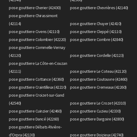
pose gouttiere Cherier (42430)
pose gouttiere Chevrières (42140)
pose gouttiere Chirassimont
(42114)
pose gouttiere Chuyer (42410)
pose gouttiere Civens (42110)
pose gouttiere Cleppé (42110)
pose gouttiere Colombier (42220)
pose gouttiere Combre (42840)
pose gouttiere Commelle-Vernay
(42120)
pose gouttiere Cordelle (42123)
pose gouttiere La Côte-en-Couzan
(42111)
pose gouttiere Le Coteau (42120)
pose gouttiere Cottance (42360)
pose gouttiere Coutouvre (42460)
pose gouttiere Craintilleux (42210)
pose gouttiere Cremeaux (42260)
pose gouttiere Croizet-sur-Gand
(42540)
pose gouttiere Le Crozet (42310)
pose gouttiere Cuinzier (42460)
pose gouttiere Cuzieu (42330)
pose gouttiere Dancé (42260)
pose gouttiere Dargoire (42800)
pose gouttiere Débats-Rivière-
d'Orpra (42130)
pose gouttiere Doizieux (42740)