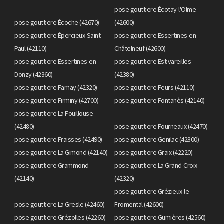
pose gouttiere Écotay-l'Olme
pose gouttiere Écoche (42670)
(42600)
pose gouttiere Épercieux-Saint-
pose gouttiere Essertines-en-
Paul (42110)
Châtelneuf (42600)
pose gouttiere Essertines-en-
pose gouttiere Estivareilles
Donzy (42360)
(42380)
pose gouttiere Farnay (42320)
pose gouttiere Feurs (42110)
pose gouttiere Firminy (42700)
pose gouttiere Fontanès (42140)
pose gouttiere La Fouillouse
(42480)
pose gouttiere Fourneaux (42470)
pose gouttiere Fraisses (42490)
pose gouttiere Genilac (42800)
pose gouttiere La Gimond (42140)
pose gouttiere Graix (42220)
pose gouttiere Grammond
pose gouttiere La Grand-Croix
(42140)
(42320)
pose gouttiere Grézieux-le-
pose gouttiere La Gresle (42460)
Fromental (42600)
pose gouttiere Grézolles (42260)
pose gouttiere Gumières (42560)