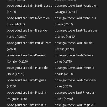
pose gouttiere Saint-Martin-Lestra
pose gouttiere Saint-Maurice-en-
(42110)
Gourgois (42240)
pose gouttiere Saint-Médard-en-
pose gouttiere Saint-Michel-sur-
Forez (42330)
Rhône (42410)
pose gouttiere Saint-Nizier-de-
pose gouttiere Saint-Nizier-sous-
Fornas (42380)
Charlieu (42190)
pose gouttiere Saint-Paul-d'Uzore
pose gouttiere Saint-Paul-de-
(42600)
Vézelin (42590)
pose gouttiere Saint-Paul-en-
pose gouttiere Saint-Paul-en-
Cornillon (42240)
Jarez (42740)
pose gouttiere Saint-Pierre-de-
pose gouttiere Saint-Pierre-la-
Bœuf (42520)
Noaille (42190)
pose gouttiere Saint-Polgues
pose gouttiere Saint-Priest-en-
(42260)
Jarez (42270)
pose gouttiere Saint-Priest-la-
pose gouttiere Saint-Priest-la-
Prugne (42830)
Roche (42590)
pose gouttiere Saint-Priest-la-
pose gouttiere Saint-Régis-du-