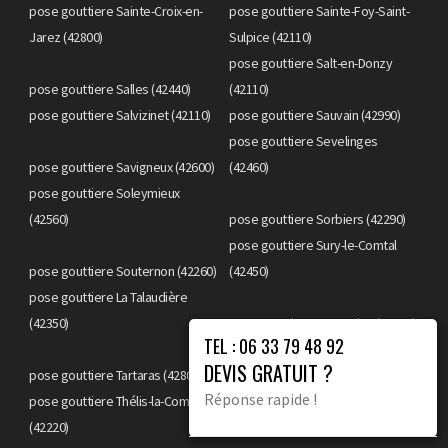
pose gouttiere Sainte-Croix-en-
pose gouttiere Sainte-Foy-Saint-
Jarez (42800)
Sulpice (42110)
pose gouttiere Salt-en-Donzy
pose gouttiere Salles (42440)
(42110)
pose gouttiere Salvizinet (42110)
pose gouttiere Sauvain (42990)
pose gouttiere Sevelinges
pose gouttiere Savigneux (42600)
(42460)
pose gouttiere Soleymieux
(42560)
pose gouttiere Sorbiers (42290)
pose gouttiere Sury-le-Comtal
pose gouttiere Souternon (42260)
(42450)
pose gouttiere La Talaudière
(42350)
pose gouttiere Tarentaise (42660)
TEL : 06 33 79 48 92
pose gouttiere La Terrasse-sur-
DEVIS GRATUIT ?
pose gouttiere Tartaras (42800)
Dorlay (42740)
Réponse rapide !
pose gouttiere Thélis-la-Combe
pose gouttiere La Tour-en-Jarez
(42220)
(42580)