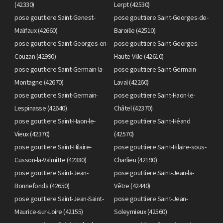
(42330)
Lerpt (42530)
pose gouttiere Saint-Genest-
pose gouttiere Saint-Georges-de-
Malifaux (42660)
Baroille (42510)
pose gouttiere Saint-Georges-en-
pose gouttiere Saint-Georges-
Couzan (42990)
Haute-Ville (42610)
pose gouttiere Saint-Germain-la-
pose gouttiere Saint-Germain-
Montagne (42670)
Laval (42260)
pose gouttiere Saint-Germain-
pose gouttiere Saint-Haon-le-
Lespinasse (42640)
Châtel (42370)
pose gouttiere Saint-Haon-le-
pose gouttiere Saint-Héand
Vieux (42370)
(42570)
pose gouttiere Saint-Hilaire-
pose gouttiere Saint-Hilaire-sous-
Cusson-la-Valmitte (42380)
Charlieu (42190)
pose gouttiere Saint-Jean-
pose gouttiere Saint-Jean-la-
Bonnefonds (42650)
Vêtre (42440)
pose gouttiere Saint-Jean-Saint-
pose gouttiere Saint-Jean-
Maurice-sur-Loire (42155)
Soleymieux (42560)