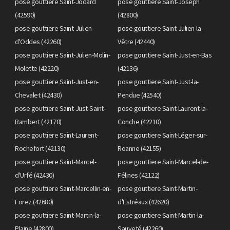
pose gouttiere Saint-Jodard
pose gouttiere Saint-Joseph
(42590)
(42800)
pose gouttiere Saint-Julien-
pose gouttiere Saint-Julien-la-
d'Oddes (42260)
Vêtre (42440)
pose gouttiere Saint-Julien-Molin-
pose gouttiere Saint-Just-en-Bas
Molette (42220)
(42136)
pose gouttiere Saint-Just-en-
pose gouttiere Saint-Just-la-
Chevalet (42430)
Pendue (42540)
pose gouttiere Saint-Just-Saint-
pose gouttiere Saint-Laurent-la-
Rambert (42170)
Conche (42210)
pose gouttiere Saint-Laurent-
pose gouttiere Saint-Léger-sur-
Rochefort (42130)
Roanne (42155)
pose gouttiere Saint-Marcel-
pose gouttiere Saint-Marcel-de-
d'Urfé (42430)
Félines (42122)
pose gouttiere Saint-Marcellin-en-
pose gouttiere Saint-Martin-
Forez (42680)
d'Estréaux (42620)
pose gouttiere Saint-Martin-la-
pose gouttiere Saint-Martin-la-
Plaine (42800)
Sauveté (42260)