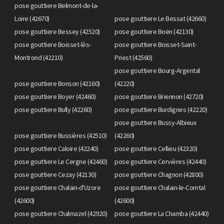
pose gouttiere Belmont-de-la-
Loire (42670)
pose gouttiere Le Bessat (42660)
pose gouttiere Bessey (42520)
pose gouttiere Boën (42130)
pose gouttiere Boisset-lès-
pose gouttiere Boisset-Saint-
Montrond (42210)
Priest (42560)
pose gouttiere Bourg-Argental
pose gouttiere Bonson (42160)
(42220)
pose gouttiere Boyer (42460)
pose gouttiere Briennon (42720)
pose gouttiere Bully (42260)
pose gouttiere Burdignes (42220)
pose gouttiere Bussy-Albieux
pose gouttiere Bussières (42510)
(42260)
pose gouttiere Caloire (42240)
pose gouttiere Cellieu (42320)
pose gouttiere Le Cergne (42460)
pose gouttiere Cervières (42440)
pose gouttiere Cezay (42130)
pose gouttiere Chagnon (42800)
pose gouttiere Chalain-d'Uzore
pose gouttiere Chalain-le-Comtal
(42600)
(42600)
pose gouttiere Chalmazel (42920)
pose gouttiere La Chamba (42440)