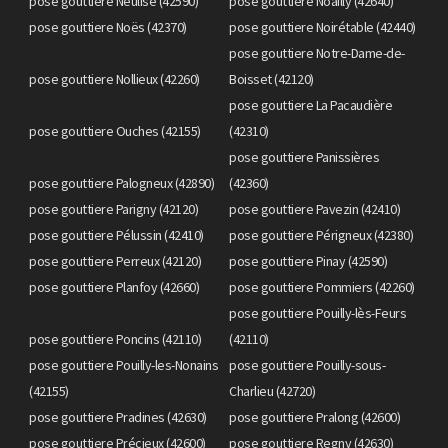
pose gouttiere Neulise (42590)
pose gouttiere Noailly (42640)
pose gouttiere Noës (42370)
pose gouttiere Noirétable (42440)
pose gouttiere Notre-Dame-de-
pose gouttiere Nollieux (42260)
Boisset (42120)
pose gouttiere La Pacaudière
pose gouttiere Ouches (42155)
(42310)
pose gouttiere Panissières
pose gouttiere Palogneux (42890)
(42360)
pose gouttiere Parigny (42120)
pose gouttiere Pavezin (42410)
pose gouttiere Pélussin (42410)
pose gouttiere Périgneux (42380)
pose gouttiere Perreux (42120)
pose gouttiere Pinay (42590)
pose gouttiere Planfoy (42660)
pose gouttiere Pommiers (42260)
pose gouttiere Pouilly-lès-Feurs
pose gouttiere Poncins (42110)
(42110)
pose gouttiere Pouilly-les-Nonains
pose gouttiere Pouilly-sous-
(42155)
Charlieu (42720)
pose gouttiere Pradines (42630)
pose gouttiere Pralong (42600)
pose gouttiere Précieux (42600)
pose gouttiere Regny (42630)