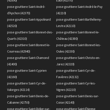
(42890)
Eaux (42370)
pose gouttiere Saint-André-
pose gouttiere Saint-André-le-Puy
d'Apchon (42370)
(42210)
pose gouttiere Saint-Appolinard
pose gouttiere Saint-Barthélemy-
(42520)
Lestra (42110)
pose gouttiere Saint-Bonnet-des-
pose gouttiere Saint-Bonnet-le-
Quarts (42310)
Château (42380)
pose gouttiere Saint-Bonnet-le-
pose gouttiere Saint-Bonnet-les-
Courreau (42940)
Oules (42330)
pose gouttiere Saint-Chamond
pose gouttiere Saint-Christo-en-
(42400)
Jarez (42320)
pose gouttiere Saint-Cyprien
pose gouttiere Saint-Cyr-de-
(42160)
Favières (42132)
pose gouttiere Saint-Cyr-de-
pose gouttiere Saint-Cyr-les-
Valorges (42114)
Vignes (42210)
pose gouttiere Saint-Denis-de-
pose gouttiere Saint-Denis-sur-
Cabanne (42750)
Coise (42140)
pose gouttiere Saint-Didier-sur-
pose gouttiere Saint-Étienne