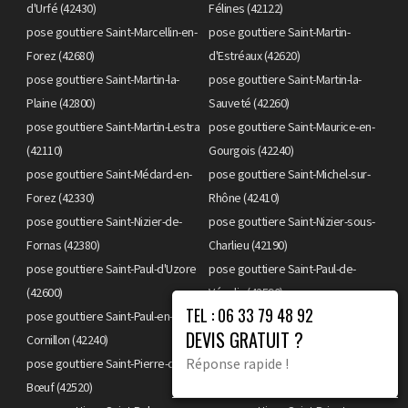
d'Urfé (42430)
Félines (42122)
pose gouttiere Saint-Marcellin-en-
pose gouttiere Saint-Martin-
Forez (42680)
d'Estréaux (42620)
pose gouttiere Saint-Martin-la-
pose gouttiere Saint-Martin-la-
Plaine (42800)
Sauveté (42260)
pose gouttiere Saint-Martin-Lestra
pose gouttiere Saint-Maurice-en-
(42110)
Gourgois (42240)
pose gouttiere Saint-Médard-en-
pose gouttiere Saint-Michel-sur-
Forez (42330)
Rhône (42410)
pose gouttiere Saint-Nizier-de-
pose gouttiere Saint-Nizier-sous-
Fornas (42380)
Charlieu (42190)
pose gouttiere Saint-Paul-d'Uzore
pose gouttiere Saint-Paul-de-
(42600)
Vézelin (42590)
TEL : 06 33 79 48 92
pose gouttiere Saint-Paul-en-
pose gouttiere Saint-Paul-en-
DEVIS GRATUIT ?
Cornillon (42240)
Jarez (42740)
Réponse rapide !
pose gouttiere Saint-Pierre-de-
pose gouttiere Saint-Pierre-la-
Bœuf (42520)
Noaille (42190)