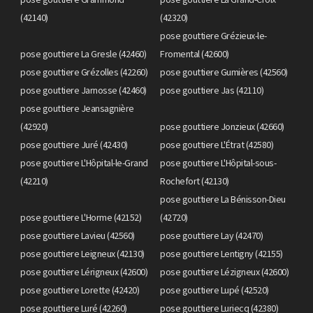
(42140)
(42320)
pose gouttiere Grézieux-le-
pose gouttiere La Gresle (42460)
Fromental (42600)
pose gouttiere Grézolles (42260)
pose gouttiere Gumières (42560)
pose gouttiere Jarnosse (42460)
pose gouttiere Jas (42110)
pose gouttiere Jeansagnière
(42920)
pose gouttiere Jonzieux (42660)
pose gouttiere Juré (42430)
pose gouttiere L'Étrat (42580)
pose gouttiere L'Hôpital-le-Grand
pose gouttiere L'Hôpital-sous-
(42210)
Rochefort (42130)
pose gouttiere La Bénisson-Dieu
pose gouttiere L'Horme (42152)
(42720)
pose gouttiere Lavieu (42560)
pose gouttiere Lay (42470)
pose gouttiere Leigneux (42130)
pose gouttiere Lentigny (42155)
pose gouttiere Lérigneux (42600)
pose gouttiere Lézigneux (42600)
pose gouttiere Lorette (42420)
pose gouttiere Lupé (42520)
pose gouttiere Luré (42260)
pose gouttiere Luriecq (42380)