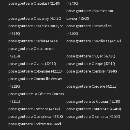
pose gouttiere Châtelus (42140)
(42430)
pose gouttiere Chazelles-sur-
pose gouttiere Chavanay (42410)
Lavieu (42560)
pose gouttiere Chazelles-sur-Lyon
pose gouttiere Chenereilles
(42140)
(42560)
pose gouttiere Cherier (42430)
pose gouttiere Chevrières (42140)
pose gouttiere Chirassimont
(42114)
pose gouttiere Chuyer (42410)
pose gouttiere Civens (42110)
pose gouttiere Cleppé (42110)
pose gouttiere Colombier (42220)
pose gouttiere Combre (42840)
pose gouttiere Commelle-Vernay
(42120)
pose gouttiere Cordelle (42123)
pose gouttiere La Côte-en-Couzan
(42111)
pose gouttiere Le Coteau (42120)
pose gouttiere Cottance (42360)
pose gouttiere Coutouvre (42460)
pose gouttiere Craintilleux (42210)
pose gouttiere Cremeaux (42260)
pose gouttiere Croizet-sur-Gand