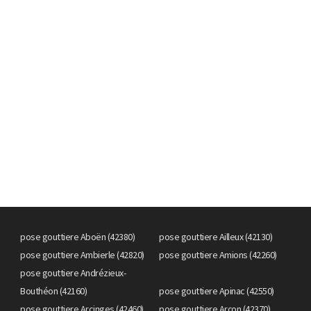
pose gouttiere Aboën (42380)
pose gouttiere Ailleux (42130)
pose gouttiere Ambierle (42820)
pose gouttiere Amions (42260)
pose gouttiere Andrézieux-
Bouthéon (42160)
pose gouttiere Apinac (42550)
pose gouttiere Arcinges (42460)
pose gouttiere Arçon (42370)