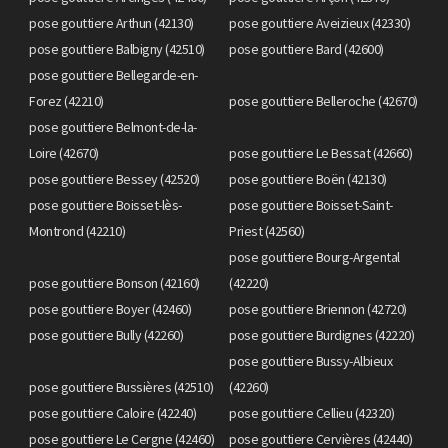
pose gouttiere Arthun (42130)
pose gouttiere Aveizieux (42330)
pose gouttiere Balbigny (42510)
pose gouttiere Bard (42600)
pose gouttiere Bellegarde-en-
Forez (42210)
pose gouttiere Belleroche (42670)
pose gouttiere Belmont-de-la-
Loire (42670)
pose gouttiere Le Bessat (42660)
pose gouttiere Bessey (42520)
pose gouttiere Boën (42130)
pose gouttiere Boisset-lès-
pose gouttiere Boisset-Saint-
Montrond (42210)
Priest (42560)
pose gouttiere Bourg-Argental
pose gouttiere Bonson (42160)
(42220)
pose gouttiere Boyer (42460)
pose gouttiere Briennon (42720)
pose gouttiere Bully (42260)
pose gouttiere Burdignes (42220)
pose gouttiere Bussy-Albieux
pose gouttiere Bussières (42510)
(42260)
pose gouttiere Caloire (42240)
pose gouttiere Cellieu (42320)
pose gouttiere Le Cergne (42460)
pose gouttiere Cervières (42440)