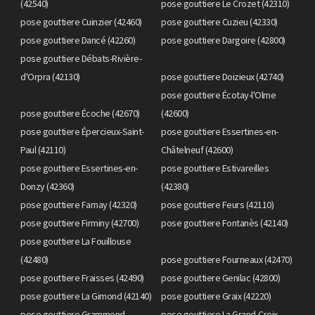
(42540)
pose gouttiere Le Crozet (42310)
pose gouttiere Cuinzier (42460)
pose gouttiere Cuzieu (42330)
pose gouttiere Dancé (42260)
pose gouttiere Dargoire (42800)
pose gouttiere Débats-Rivière-
d'Orpra (42130)
pose gouttiere Doizieux (42740)
pose gouttiere Écotay-l'Olme
pose gouttiere Écoche (42670)
(42600)
pose gouttiere Épercieux-Saint-
pose gouttiere Essertines-en-
Paul (42110)
Châtelneuf (42600)
pose gouttiere Essertines-en-
pose gouttiere Estivareilles
Donzy (42360)
(42380)
pose gouttiere Farnay (42320)
pose gouttiere Feurs (42110)
pose gouttiere Firminy (42700)
pose gouttiere Fontanès (42140)
pose gouttiere La Fouillouse
(42480)
pose gouttiere Fourneaux (42470)
pose gouttiere Fraisses (42490)
pose gouttiere Genilac (42800)
pose gouttiere La Gimond (42140)
pose gouttiere Graix (42220)
pose gouttiere Grammond
pose gouttiere La Grand-Croix