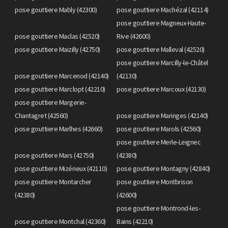
pose gouttiere Mably (42300)
pose gouttiere Machézal (42114)
pose gouttiere Magneux-Haute-
pose gouttiere Maclas (42520)
Rive (42600)
pose gouttiere Maizilly (42750)
pose gouttiere Malleval (42520)
pose gouttiere Marcilly-le-Châtel
pose gouttiere Marcenod (42140)
(42130)
pose gouttiere Marclopt (42210)
pose gouttiere Marcoux (42130)
pose gouttiere Margerie-
Chantagret (42560)
pose gouttiere Maringes (42140)
pose gouttiere Marlhes (42660)
pose gouttiere Marols (42560)
pose gouttiere Merle-Leignec
pose gouttiere Mars (42750)
(42380)
pose gouttiere Mizérieux (42110)
pose gouttiere Montagny (42840)
pose gouttiere Montarcher
pose gouttiere Montbrison
(42380)
(42600)
pose gouttiere Montrond-les-
pose gouttiere Montchal (42360)
Bains (42210)