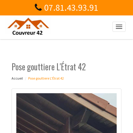
07.81.43.93.91
Toggle
naviga
Pose gouttiere L'Étrat 42
Accueil
Pose gouttiere L'Étrat 42