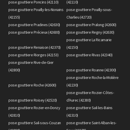
pose gouttiere Poncins (42110)
(42110)
pose gouttiere Pouilly-les-Nonains
pose gouttiere Pouilly-sous-
(42155)
Charlieu (42720)
pose gouttiere Pradines (42630)
pose gouttiere Pralong (42600)
pose gouttiere Précieux (42600)
pose gouttiere Regny (42630)
pose gouttiere La Ricamarie
pose gouttiere Renaison (42370)
(42150)
pose gouttiere Riorges (42153)
pose gouttiere Rivas (42340)
pose gouttiere Rive-de-Gier
(42800)
pose gouttiere Roanne (42300)
pose gouttiere Roche-la-Molière
pose gouttiere Roche (42600)
(42230)
pose gouttiere Rozier-Côtes-
pose gouttiere Roisey (42520)
d'Aurec (42380)
pose gouttiere Rozier-en-Donzy
pose gouttiere Sail-les-Bains
(42810)
(42310)
pose gouttiere Sail-sous-Couzan
pose gouttiere Saint-Alban-les-