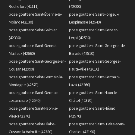
Rochefort (42111)
(42000)
pose gouttiere Saint-Étienne-le-
pose gouttiere Saint-Forgeux-
Molard (42130)
Lespinasse (42640)
pose gouttiere Saint-Galmier
pose gouttiere Saint-Genest-
(42330)
Lerpt (42530)
pose gouttiere Saint-Genest-
pose gouttiere Saint-Georges-de-
Malifaux (42660)
Baroille (42510)
pose gouttiere Saint-Georges-en-
pose gouttiere Saint-Georges-
Couzan (42990)
Haute-Ville (42610)
pose gouttiere Saint-Germain-la-
pose gouttiere Saint-Germain-
Montagne (42670)
Laval (42260)
pose gouttiere Saint-Germain-
pose gouttiere Saint-Haon-le-
Lespinasse (42640)
Châtel (42370)
pose gouttiere Saint-Haon-le-
pose gouttiere Saint-Héand
Vieux (42370)
(42570)
pose gouttiere Saint-Hilaire-
pose gouttiere Saint-Hilaire-sous-
Cusson-la-Valmitte (42380)
Charlieu (42190)