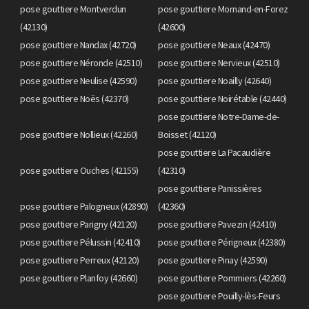
pose gouttiere Montverdun
pose gouttiere Mornand-en-Forez
(42130)
(42600)
pose gouttiere Nandax (42720)
pose gouttiere Neaux (42470)
pose gouttiere Néronde (42510)
pose gouttiere Nervieux (42510)
pose gouttiere Neulise (42590)
pose gouttiere Noailly (42640)
pose gouttiere Noës (42370)
pose gouttiere Noirétable (42440)
pose gouttiere Notre-Dame-de-
pose gouttiere Nollieux (42260)
Boisset (42120)
pose gouttiere La Pacaudière
pose gouttiere Ouches (42155)
(42310)
pose gouttiere Panissières
pose gouttiere Palogneux (42890)
(42360)
pose gouttiere Parigny (42120)
pose gouttiere Pavezin (42410)
pose gouttiere Pélussin (42410)
pose gouttiere Périgneux (42380)
pose gouttiere Perreux (42120)
pose gouttiere Pinay (42590)
pose gouttiere Planfoy (42660)
pose gouttiere Pommiers (42260)
pose gouttiere Pouilly-lès-Feurs