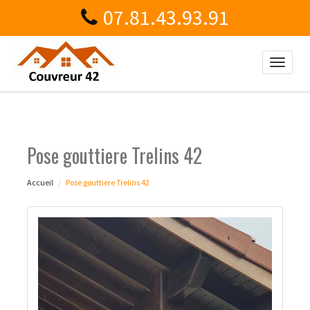
07.81.43.93.91
Toggle
naviga
Pose gouttiere Trelins 42
Accueil
Pose gouttiere Trelins 42