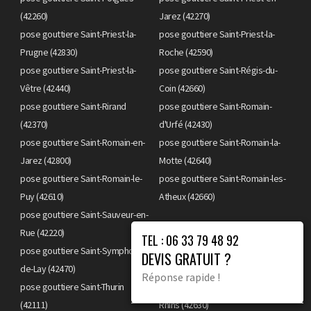
(42260)
Jarez (42270)
pose gouttiere Saint-Priest-la-
pose gouttiere Saint-Priest-la-
Prugne (42830)
Roche (42590)
pose gouttiere Saint-Priest-la-
pose gouttiere Saint-Régis-du-
Vêtre (42440)
Coin (42660)
pose gouttiere Saint-Rirand
pose gouttiere Saint-Romain-
(42370)
d'Urfé (42430)
pose gouttiere Saint-Romain-en-
pose gouttiere Saint-Romain-la-
Jarez (42800)
Motte (42640)
pose gouttiere Saint-Romain-le-
pose gouttiere Saint-Romain-les-
Puy (42610)
Atheux (42660)
pose gouttiere Saint-Sauveur-en-
Rue (42220)
pose gouttiere Saint-Sixte (42130)
TEL : 06 33 79 48 92
pose gouttiere Saint-Symphorien-
pose gouttiere Saint-Thomas-la-
DEVIS GRATUIT ?
de-Lay (42470)
Garde (42600)
Réponse rapide !
pose gouttiere Saint-Thurin
pose gouttiere Saint-Victor-sur-
(42111)
Rhins (42630)