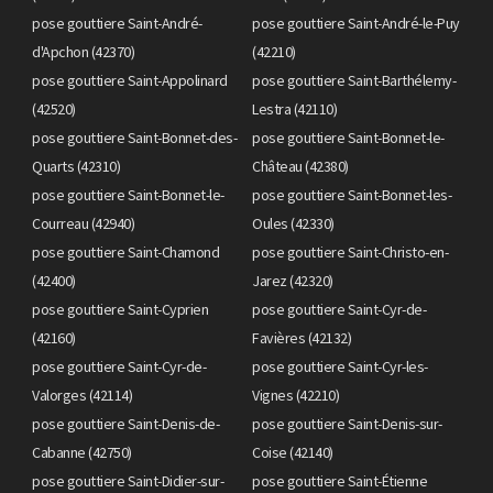
pose gouttiere Saint-André-
pose gouttiere Saint-André-le-Puy
d'Apchon (42370)
(42210)
pose gouttiere Saint-Appolinard
pose gouttiere Saint-Barthélemy-
(42520)
Lestra (42110)
pose gouttiere Saint-Bonnet-des-
pose gouttiere Saint-Bonnet-le-
Quarts (42310)
Château (42380)
pose gouttiere Saint-Bonnet-le-
pose gouttiere Saint-Bonnet-les-
Courreau (42940)
Oules (42330)
pose gouttiere Saint-Chamond
pose gouttiere Saint-Christo-en-
(42400)
Jarez (42320)
pose gouttiere Saint-Cyprien
pose gouttiere Saint-Cyr-de-
(42160)
Favières (42132)
pose gouttiere Saint-Cyr-de-
pose gouttiere Saint-Cyr-les-
Valorges (42114)
Vignes (42210)
pose gouttiere Saint-Denis-de-
pose gouttiere Saint-Denis-sur-
Cabanne (42750)
Coise (42140)
pose gouttiere Saint-Didier-sur-
pose gouttiere Saint-Étienne