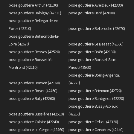
pose gouttiere Arthun (42130)
pose gouttiere Aveizieux (42330)
pose gouttiere Balbigny (42510)
pose gouttiere Bard (42600)
pose gouttiere Bellegarde-en-
Forez (42210)
pose gouttiere Belleroche (42670)
pose gouttiere Belmont-de-la-
Loire (42670)
pose gouttiere Le Bessat (42660)
pose gouttiere Bessey (42520)
pose gouttiere Boën (42130)
pose gouttiere Boisset-lès-
pose gouttiere Boisset-Saint-
Montrond (42210)
Priest (42560)
pose gouttiere Bourg-Argental
pose gouttiere Bonson (42160)
(42220)
pose gouttiere Boyer (42460)
pose gouttiere Briennon (42720)
pose gouttiere Bully (42260)
pose gouttiere Burdignes (42220)
pose gouttiere Bussy-Albieux
pose gouttiere Bussières (42510)
(42260)
pose gouttiere Caloire (42240)
pose gouttiere Cellieu (42320)
pose gouttiere Le Cergne (42460)
pose gouttiere Cervières (42440)