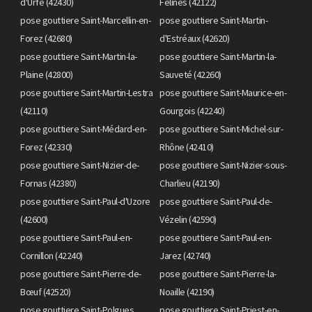
d'Urfé (42430)
Félines (42122)
pose gouttiere Saint-Marcellin-en-
pose gouttiere Saint-Martin-
Forez (42680)
d'Estréaux (42620)
pose gouttiere Saint-Martin-la-
pose gouttiere Saint-Martin-la-
Plaine (42800)
Sauveté (42260)
pose gouttiere Saint-Martin-Lestra
pose gouttiere Saint-Maurice-en-
(42110)
Gourgois (42240)
pose gouttiere Saint-Médard-en-
pose gouttiere Saint-Michel-sur-
Forez (42330)
Rhône (42410)
pose gouttiere Saint-Nizier-de-
pose gouttiere Saint-Nizier-sous-
Fornas (42380)
Charlieu (42190)
pose gouttiere Saint-Paul-d'Uzore
pose gouttiere Saint-Paul-de-
(42600)
Vézelin (42590)
pose gouttiere Saint-Paul-en-
pose gouttiere Saint-Paul-en-
Cornillon (42240)
Jarez (42740)
pose gouttiere Saint-Pierre-de-
pose gouttiere Saint-Pierre-la-
Bœuf (42520)
Noaille (42190)
pose gouttiere Saint-Polgues
pose gouttiere Saint-Priest-en-