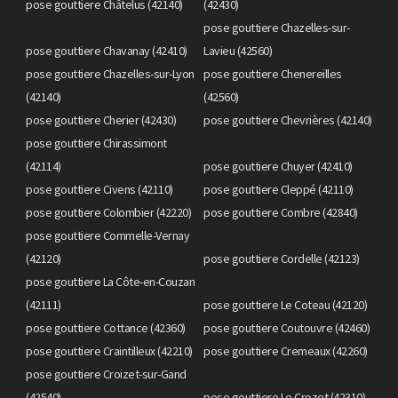
pose gouttiere Châtelus (42140)
(42430)
pose gouttiere Chazelles-sur-
pose gouttiere Chavanay (42410)
Lavieu (42560)
pose gouttiere Chazelles-sur-Lyon
pose gouttiere Chenereilles
(42140)
(42560)
pose gouttiere Cherier (42430)
pose gouttiere Chevrières (42140)
pose gouttiere Chirassimont
(42114)
pose gouttiere Chuyer (42410)
pose gouttiere Civens (42110)
pose gouttiere Cleppé (42110)
pose gouttiere Colombier (42220)
pose gouttiere Combre (42840)
pose gouttiere Commelle-Vernay
(42120)
pose gouttiere Cordelle (42123)
pose gouttiere La Côte-en-Couzan
(42111)
pose gouttiere Le Coteau (42120)
pose gouttiere Cottance (42360)
pose gouttiere Coutouvre (42460)
pose gouttiere Craintilleux (42210)
pose gouttiere Cremeaux (42260)
pose gouttiere Croizet-sur-Gand
(42540)
pose gouttiere Le Crozet (42310)