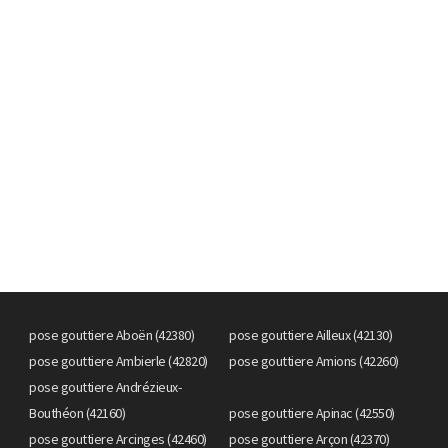
pose gouttiere Aboën (42380)
pose gouttiere Ailleux (42130)
pose gouttiere Ambierle (42820)
pose gouttiere Amions (42260)
pose gouttiere Andrézieux-
Bouthéon (42160)
pose gouttiere Apinac (42550)
pose gouttiere Arcinges (42460)
pose gouttiere Arçon (42370)