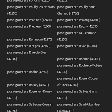
pose gouttiere Poncins (42110)
(42110)
pose gouttiere Pouilly-les-Nonains
pose gouttiere Pouilly-sous-
(42155)
Charlieu (42720)
pose gouttiere Pradines (42630)
pose gouttiere Pralong (42600)
pose gouttiere Précieux (42600)
pose gouttiere Regny (42630)
pose gouttiere La Ricamarie
pose gouttiere Renaison (42370)
(42150)
pose gouttiere Riorges (42153)
pose gouttiere Rivas (42340)
pose gouttiere Rive-de-Gier
(42800)
pose gouttiere Roanne (42300)
pose gouttiere Roche-la-Molière
pose gouttiere Roche (42600)
(42230)
pose gouttiere Rozier-Côtes-
pose gouttiere Roisey (42520)
d'Aurec (42380)
pose gouttiere Rozier-en-Donzy
pose gouttiere Sail-les-Bains
(42810)
(42310)
pose gouttiere Sail-sous-Couzan
pose gouttiere Saint-Alban-les-
(42890)
Eaux (42370)