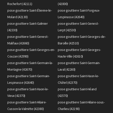
Rochefort (42111)
(42000)
pose gouttiere Saint-Étienne-le-
pose gouttiere Saint-Forgeux-
Molard (42130)
Lespinasse (42640)
pose gouttiere Saint-Galmier
pose gouttiere Saint-Genest-
(42330)
Lerpt (42530)
pose gouttiere Saint-Genest-
pose gouttiere Saint-Georges-de-
Malifaux (42660)
Baroille (42510)
pose gouttiere Saint-Georges-en-
pose gouttiere Saint-Georges-
Couzan (42990)
Haute-Ville (42610)
pose gouttiere Saint-Germain-la-
pose gouttiere Saint-Germain-
Montagne (42670)
Laval (42260)
pose gouttiere Saint-Germain-
pose gouttiere Saint-Haon-le-
Lespinasse (42640)
Châtel (42370)
pose gouttiere Saint-Haon-le-
pose gouttiere Saint-Héand
Vieux (42370)
(42570)
pose gouttiere Saint-Hilaire-
pose gouttiere Saint-Hilaire-sous-
Cusson-la-Valmitte (42380)
Charlieu (42190)