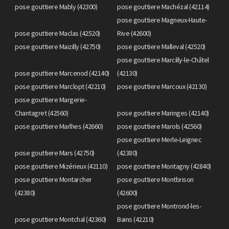
pose gouttiere Mably (42300)
pose gouttiere Machézal (42114)
pose gouttiere Magneux-Haute-
pose gouttiere Maclas (42520)
Rive (42600)
pose gouttiere Maizilly (42750)
pose gouttiere Malleval (42520)
pose gouttiere Marcilly-le-Châtel
pose gouttiere Marcenod (42140)
(42130)
pose gouttiere Marclopt (42210)
pose gouttiere Marcoux (42130)
pose gouttiere Margerie-
Chantagret (42560)
pose gouttiere Maringes (42140)
pose gouttiere Marlhes (42660)
pose gouttiere Marols (42560)
pose gouttiere Merle-Leignec
pose gouttiere Mars (42750)
(42380)
pose gouttiere Mizérieux (42110)
pose gouttiere Montagny (42840)
pose gouttiere Montarcher
pose gouttiere Montbrison
(42380)
(42600)
pose gouttiere Montrond-les-
pose gouttiere Montchal (42360)
Bains (42210)