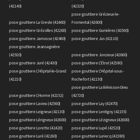
(42140)
(42320)
pose gouttiere Grézieux-le-
pose gouttiere La Gresle (42460)
Fromental (42600)
pose gouttiere Grézolles (42260)
pose gouttiere Gumières (42560)
pose gouttiere Jarnosse (42460)
pose gouttiere Jas (42110)
pose gouttiere Jeansagnière
(42920)
pose gouttiere Jonzieux (42660)
pose gouttiere Juré (42430)
pose gouttiere L'Étrat (42580)
pose gouttiere L'Hôpital-le-Grand
pose gouttiere L'Hôpital-sous-
(42210)
Rochefort (42130)
pose gouttiere La Bénisson-Dieu
pose gouttiere L'Horme (42152)
(42720)
pose gouttiere Lavieu (42560)
pose gouttiere Lay (42470)
pose gouttiere Leigneux (42130)
pose gouttiere Lentigny (42155)
pose gouttiere Lérigneux (42600)
pose gouttiere Lézigneux (42600)
pose gouttiere Lorette (42420)
pose gouttiere Lupé (42520)
pose gouttiere Luré (42260)
pose gouttiere Luriecq (42380)