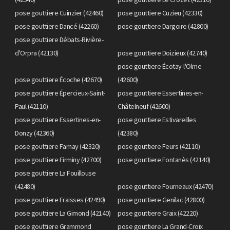
pose gouttiere Cuinzier (42460)
pose gouttiere Cuzieu (42330)
pose gouttiere Dancé (42260)
pose gouttiere Dargoire (42800)
pose gouttiere Débats-Rivière-
d'Orpra (42130)
pose gouttiere Doizieux (42740)
pose gouttiere Écotay-l'Olme
pose gouttiere Écoche (42670)
(42600)
pose gouttiere Épercieux-Saint-
pose gouttiere Essertines-en-
Paul (42110)
Châtelneuf (42600)
pose gouttiere Essertines-en-
pose gouttiere Estivareilles
Donzy (42360)
(42380)
pose gouttiere Farnay (42320)
pose gouttiere Feurs (42110)
pose gouttiere Firminy (42700)
pose gouttiere Fontanès (42140)
pose gouttiere La Fouillouse
(42480)
pose gouttiere Fourneaux (42470)
pose gouttiere Fraisses (42490)
pose gouttiere Genilac (42800)
pose gouttiere La Gimond (42140)
pose gouttiere Graix (42220)
pose gouttiere Grammond
pose gouttiere La Grand-Croix