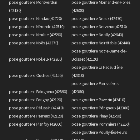
pose gouttiere Montverdun
pose gouttiere Mornand-en-Forez
(42130)
(42600)
pose gouttiere Nandax (42720)
pose gouttiere Neaux (42470)
pose gouttiere Néronde (42510)
pose gouttiere Nervieux (42510)
pose gouttiere Neulise (42590)
pose gouttiere Noailly (42640)
pose gouttiere Noës (42370)
pose gouttiere Noirétable (42440)
pose gouttiere Notre-Dame-de-
pose gouttiere Nollieux (42260)
Boisset (42120)
pose gouttiere La Pacaudière
pose gouttiere Ouches (42155)
(42310)
pose gouttiere Panissières
pose gouttiere Palogneux (42890)
(42360)
pose gouttiere Parigny (42120)
pose gouttiere Pavezin (42410)
pose gouttiere Pélussin (42410)
pose gouttiere Périgneux (42380)
pose gouttiere Perreux (42120)
pose gouttiere Pinay (42590)
pose gouttiere Planfoy (42660)
pose gouttiere Pommiers (42260)
pose gouttiere Pouilly-lès-Feurs