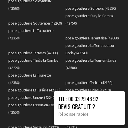
pose gouttiere Soleymieux
(42560)
pose gouttiere Sorbiers (42290)
pose gouttiere Sury-le-Comtal
pose gouttiere Souternon (42260)
(42450)
pose gouttiere La Talaudière
(42350)
pose gouttiere Tarentaise (42660)
pose gouttiere La Terrasse-sur-
pose gouttiere Tartaras (42800)
Dorlay (42740)
pose gouttiere Thélis-la-Combe
pose gouttiere La Tour-en-Jarez
(42220)
(42580)
pose gouttiere La Tourette
(42380)
pose gouttiere Trelins (42130)
pose gouttiere La Tuilière (42830)
pose gouttiere Unias (42210)
pose gouttiere Unieux (42240)
pose gouttiere Urbise (42310)
TEL : 06 33 79 48 92
pose gouttiere Usson-en-Forez
DEVIS GRATUIT ?
(42550)
pose gouttiere Valeille (42110)
Réponse rapide !
pose gouttiere La Valla-en-Gier
pose gouttiere Valfleury (42320)
(42131)