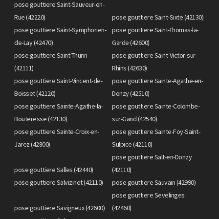
pose gouttiere Saint-Sauveur-en-
Rue (42220)
pose gouttiere Saint-Sixte (42130)
pose gouttiere Saint-Symphorien-
pose gouttiere Saint-Thomas-la-
de-Lay (42470)
Garde (42600)
pose gouttiere Saint-Thurin
pose gouttiere Saint-Victor-sur-
(42111)
Rhins (42630)
pose gouttiere Saint-Vincent-de-
pose gouttiere Sainte-Agathe-en-
Boisset (42120)
Donzy (42510)
pose gouttiere Sainte-Agathe-la-
pose gouttiere Sainte-Colombe-
Bouteresse (42130)
sur-Gand (42540)
pose gouttiere Sainte-Croix-en-
pose gouttiere Sainte-Foy-Saint-
Jarez (42800)
Sulpice (42110)
pose gouttiere Salt-en-Donzy
pose gouttiere Salles (42440)
(42110)
pose gouttiere Salvizinet (42110)
pose gouttiere Sauvain (42990)
pose gouttiere Sevelinges
pose gouttiere Savigneux (42600)
(42460)