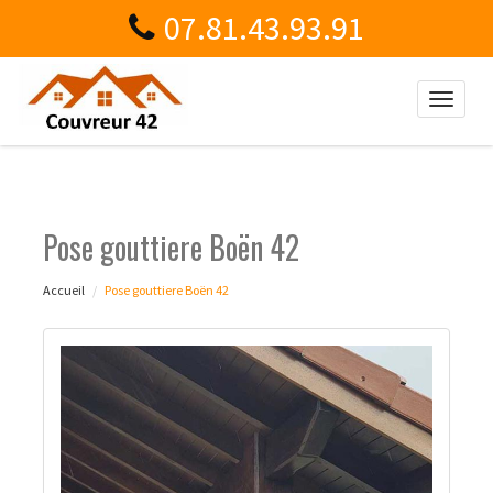
07.81.43.93.91
Toggle
naviga
Pose gouttiere Boën 42
Accueil
Pose gouttiere Boën 42