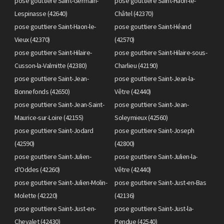
pose gouttiere Saint-Germain-
pose gouttiere Saint-Haon-le-
Lespinasse (42640)
Châtel (42370)
pose gouttiere Saint-Haon-le-
pose gouttiere Saint-Héand
Vieux (42370)
(42570)
pose gouttiere Saint-Hilaire-
pose gouttiere Saint-Hilaire-sous-
Cusson-la-Valmitte (42380)
Charlieu (42190)
pose gouttiere Saint-Jean-
pose gouttiere Saint-Jean-la-
Bonnefonds (42650)
Vêtre (42440)
pose gouttiere Saint-Jean-Saint-
pose gouttiere Saint-Jean-
Maurice-sur-Loire (42155)
Soleymieux (42560)
pose gouttiere Saint-Jodard
pose gouttiere Saint-Joseph
(42590)
(42800)
pose gouttiere Saint-Julien-
pose gouttiere Saint-Julien-la-
d'Oddes (42260)
Vêtre (42440)
pose gouttiere Saint-Julien-Molin-
pose gouttiere Saint-Just-en-Bas
Molette (42220)
(42136)
pose gouttiere Saint-Just-en-
pose gouttiere Saint-Just-la-
Chevalet (42430)
Pendue (42540)