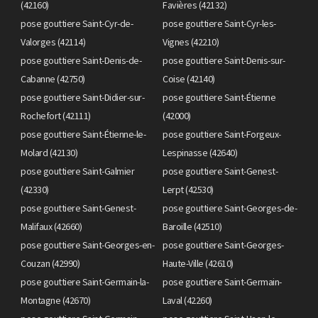
(42160)
Favières (42132)
pose gouttiere Saint-Cyr-de-
pose gouttiere Saint-Cyr-les-
Valorges (42114)
Vignes (42210)
pose gouttiere Saint-Denis-de-
pose gouttiere Saint-Denis-sur-
Cabanne (42750)
Coise (42140)
pose gouttiere Saint-Didier-sur-
pose gouttiere Saint-Étienne
Rochefort (42111)
(42000)
pose gouttiere Saint-Étienne-le-
pose gouttiere Saint-Forgeux-
Molard (42130)
Lespinasse (42640)
pose gouttiere Saint-Galmier
pose gouttiere Saint-Genest-
(42330)
Lerpt (42530)
pose gouttiere Saint-Genest-
pose gouttiere Saint-Georges-de-
Malifaux (42660)
Baroille (42510)
pose gouttiere Saint-Georges-en-
pose gouttiere Saint-Georges-
Couzan (42990)
Haute-Ville (42610)
pose gouttiere Saint-Germain-la-
pose gouttiere Saint-Germain-
Montagne (42670)
Laval (42260)