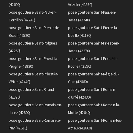
(42600)
Vézelin (42590)
pose gouttiere Saint-Paul-en-
pose gouttiere Saint-Paul-en-
Cornillon (42240)
Jarez (42740)
pose gouttiere Saint-Pierre-de-
pose gouttiere Saint-Pierre-la-
Bœuf (42520)
Noaille (42190)
pose gouttiere Saint-Polgues
pose gouttiere Saint-Priest-en-
(42260)
Jarez (42270)
pose gouttiere Saint-Priest-la-
pose gouttiere Saint-Priest-la-
Prugne (42830)
Roche (42590)
pose gouttiere Saint-Priest-la-
pose gouttiere Saint-Régis-du-
Vêtre (42440)
Coin (42660)
pose gouttiere Saint-Rirand
pose gouttiere Saint-Romain-
(42370)
d'Urfé (42430)
pose gouttiere Saint-Romain-en-
pose gouttiere Saint-Romain-la-
Jarez (42800)
Motte (42640)
pose gouttiere Saint-Romain-le-
pose gouttiere Saint-Romain-les-
Puy (42610)
Atheux (42660)