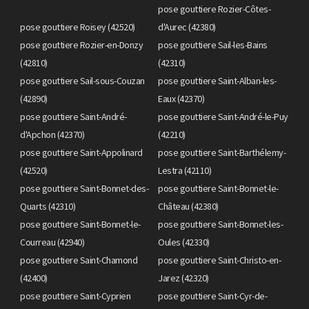
pose gouttiere Rozier-Côtes-
pose gouttiere Roisey (42520)
d'Aurec (42380)
pose gouttiere Rozier-en-Donzy
pose gouttiere Sail-les-Bains
(42810)
(42310)
pose gouttiere Sail-sous-Couzan
pose gouttiere Saint-Alban-les-
(42890)
Eaux (42370)
pose gouttiere Saint-André-
pose gouttiere Saint-André-le-Puy
d'Apchon (42370)
(42210)
pose gouttiere Saint-Appolinard
pose gouttiere Saint-Barthélemy-
(42520)
Lestra (42110)
pose gouttiere Saint-Bonnet-des-
pose gouttiere Saint-Bonnet-le-
Quarts (42310)
Château (42380)
pose gouttiere Saint-Bonnet-le-
pose gouttiere Saint-Bonnet-les-
Courreau (42940)
Oules (42330)
pose gouttiere Saint-Chamond
pose gouttiere Saint-Christo-en-
(42400)
Jarez (42320)
pose gouttiere Saint-Cyprien
pose gouttiere Saint-Cyr-de-