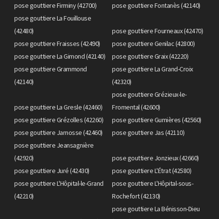
pose gouttiere Firminy (42700)
pose gouttiere Fontanès (42140)
pose gouttiere La Fouillouse
(42480)
pose gouttiere Fourneaux (42470)
pose gouttiere Fraisses (42490)
pose gouttiere Genilac (42800)
pose gouttiere La Gimond (42140)
pose gouttiere Graix (42220)
pose gouttiere Grammond
pose gouttiere La Grand-Croix
(42140)
(42320)
pose gouttiere Grézieux-le-
pose gouttiere La Gresle (42460)
Fromental (42600)
pose gouttiere Grézolles (42260)
pose gouttiere Gumières (42560)
pose gouttiere Jarnosse (42460)
pose gouttiere Jas (42110)
pose gouttiere Jeansagnière
(42920)
pose gouttiere Jonzieux (42660)
pose gouttiere Juré (42430)
pose gouttiere L'Étrat (42580)
pose gouttiere L'Hôpital-le-Grand
pose gouttiere L'Hôpital-sous-
(42210)
Rochefort (42130)
pose gouttiere La Bénisson-Dieu