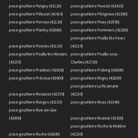
pose gouttiere Parigny (42120)
pose gouttiere Pavezin (42410)
pose gouttiere Pélussin (42410)
pose gouttiere Périgneux (42380)
pose gouttiere Perreux (42120)
pose gouttiere Pinay (42590)
pose gouttiere Planfoy (42660)
pose gouttiere Pommiers (42260)
pose gouttiere Pouilly-lès-Feurs
pose gouttiere Poncins (42110)
(42110)
pose gouttiere Pouilly-les-Nonains
pose gouttiere Pouilly-sous-
(42155)
Charlieu (42720)
pose gouttiere Pradines (42630)
pose gouttiere Pralong (42600)
pose gouttiere Précieux (42600)
pose gouttiere Regny (42630)
pose gouttiere La Ricamarie
pose gouttiere Renaison (42370)
(42150)
pose gouttiere Riorges (42153)
pose gouttiere Rivas (42340)
pose gouttiere Rive-de-Gier
(42800)
pose gouttiere Roanne (42300)
pose gouttiere Roche-la-Molière
pose gouttiere Roche (42600)
(42230)