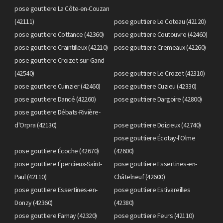
pose gouttiere La Côte-en-Couzan
(42111)
pose gouttiere Le Coteau (42120)
pose gouttiere Cottance (42360)
pose gouttiere Coutouvre (42460)
pose gouttiere Craintilleux (42210)
pose gouttiere Cremeaux (42260)
pose gouttiere Croizet-sur-Gand
(42540)
pose gouttiere Le Crozet (42310)
pose gouttiere Cuinzier (42460)
pose gouttiere Cuzieu (42330)
pose gouttiere Dancé (42260)
pose gouttiere Dargoire (42800)
pose gouttiere Débats-Rivière-
d'Orpra (42130)
pose gouttiere Doizieux (42740)
pose gouttiere Écotay-l'Olme
pose gouttiere Écoche (42670)
(42600)
pose gouttiere Épercieux-Saint-
pose gouttiere Essertines-en-
Paul (42110)
Châtelneuf (42600)
pose gouttiere Essertines-en-
pose gouttiere Estivareilles
Donzy (42360)
(42380)
pose gouttiere Farnay (42320)
pose gouttiere Feurs (42110)