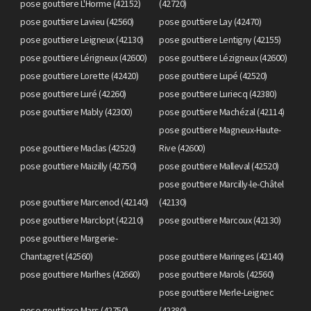
pose gouttiere L'Horme (42152)
(42720)
pose gouttiere Lavieu (42560)
pose gouttiere Lay (42470)
pose gouttiere Leigneux (42130)
pose gouttiere Lentigny (42155)
pose gouttiere Lérigneux (42600)
pose gouttiere Lézigneux (42600)
pose gouttiere Lorette (42420)
pose gouttiere Lupé (42520)
pose gouttiere Luré (42260)
pose gouttiere Luriecq (42380)
pose gouttiere Mably (42300)
pose gouttiere Machézal (42114)
pose gouttiere Magneux-Haute-
pose gouttiere Maclas (42520)
Rive (42600)
pose gouttiere Maizilly (42750)
pose gouttiere Malleval (42520)
pose gouttiere Marcilly-le-Châtel
pose gouttiere Marcenod (42140)
(42130)
pose gouttiere Marclopt (42210)
pose gouttiere Marcoux (42130)
pose gouttiere Margerie-
Chantagret (42560)
pose gouttiere Maringes (42140)
pose gouttiere Marlhes (42660)
pose gouttiere Marols (42560)
pose gouttiere Merle-Leignec
pose gouttiere Mars (42750)
(42380)