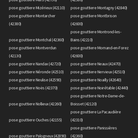
pose gouttiere Mizérieux (42110)
pose gouttiere Montagny (42840)
pose gouttiere Montarcher
pose gouttiere Montbrison
(42380)
(42600)
pose gouttiere Montrond-les-
pose gouttiere Montchal (42360)
Bains (42210)
pose gouttiere Montverdun
pose gouttiere Mornand-en-Forez
(42130)
(42600)
pose gouttiere Nandax (42720)
pose gouttiere Neaux (42470)
pose gouttiere Néronde (42510)
pose gouttiere Nervieux (42510)
pose gouttiere Neulise (42590)
pose gouttiere Noailly (42640)
pose gouttiere Noës (42370)
pose gouttiere Noirétable (42440)
pose gouttiere Notre-Dame-de-
pose gouttiere Nollieux (42260)
Boisset (42120)
pose gouttiere La Pacaudière
pose gouttiere Ouches (42155)
(42310)
pose gouttiere Panissières
pose gouttiere Palogneux (42890)
(42360)