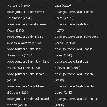
Montagne (42670)
Laval (42260)
pose gouttiere Saint-Germain-
pose gouttiere Saint-Haon-le-
Lespinasse (42640)
Châtel (42370)
pose gouttiere Saint-Haon-le-
pose gouttiere Saint-Héand
Vieux (42370)
(42570)
pose gouttiere Saint-Hilaire-
pose gouttiere Saint-Hilaire-sous-
Cusson-la-Valmitte (42380)
Charlieu (42190)
pose gouttiere Saint-Jean-
pose gouttiere Saint-Jean-la-
Bonnefonds (42650)
Vêtre (42440)
pose gouttiere Saint-Jean-Saint-
pose gouttiere Saint-Jean-
Maurice-sur-Loire (42155)
Soleymieux (42560)
pose gouttiere Saint-Jodard
pose gouttiere Saint-Joseph
(42590)
(42800)
pose gouttiere Saint-Julien-
pose gouttiere Saint-Julien-la-
d'Oddes (42260)
Vêtre (42440)
pose gouttiere Saint-Julien-Molin-
pose gouttiere Saint-Just-en-Bas
Molette (42220)
(42136)