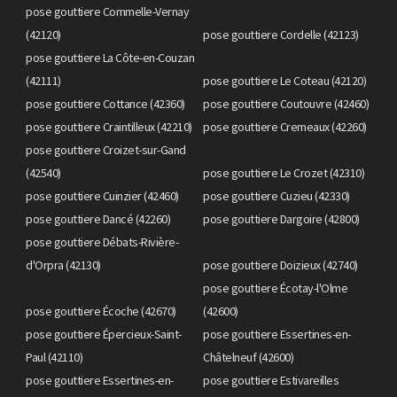
pose gouttiere Commelle-Vernay
(42120)
pose gouttiere Cordelle (42123)
pose gouttiere La Côte-en-Couzan
(42111)
pose gouttiere Le Coteau (42120)
pose gouttiere Cottance (42360)
pose gouttiere Coutouvre (42460)
pose gouttiere Craintilleux (42210)
pose gouttiere Cremeaux (42260)
pose gouttiere Croizet-sur-Gand
(42540)
pose gouttiere Le Crozet (42310)
pose gouttiere Cuinzier (42460)
pose gouttiere Cuzieu (42330)
pose gouttiere Dancé (42260)
pose gouttiere Dargoire (42800)
pose gouttiere Débats-Rivière-
d'Orpra (42130)
pose gouttiere Doizieux (42740)
pose gouttiere Écotay-l'Olme
pose gouttiere Écoche (42670)
(42600)
pose gouttiere Épercieux-Saint-
pose gouttiere Essertines-en-
Paul (42110)
Châtelneuf (42600)
pose gouttiere Essertines-en-
pose gouttiere Estivareilles