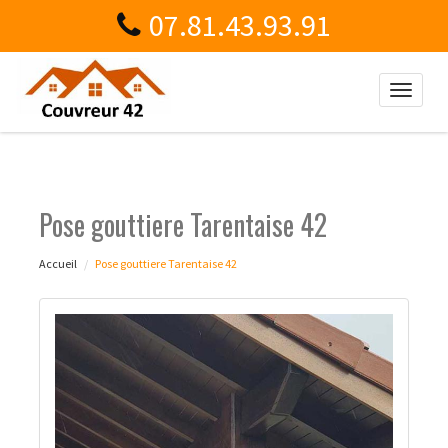
07.81.43.93.91
Toggle
naviga
Pose gouttiere Tarentaise 42
Accueil
Pose gouttiere Tarentaise 42