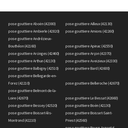
pose gouttiere Aboën (42380)
pose gouttiere Ailleux (42130)
pose gouttiere Ambierle (42820)
pose gouttiere Amions (42260)
pose gouttiere Andrézieux-
Bouthéon (42160)
pose gouttiere Apinac (42550)
pose gouttiere Arcinges (42460)
pose gouttiere Arçon (42370)
pose gouttiere Arthun (42130)
pose gouttiere Aveizieux (42330)
pose gouttiere Balbigny (42510)
pose gouttiere Bard (42600)
pose gouttiere Bellegarde-en-
Forez (42210)
pose gouttiere Belleroche (42670)
pose gouttiere Belmont-de-la-
Loire (42670)
pose gouttiere Le Bessat (42660)
pose gouttiere Bessey (42520)
pose gouttiere Boën (42130)
pose gouttiere Boisset-lès-
pose gouttiere Boisset-Saint-
Montrond (42210)
Priest (42560)
pose gouttiere Bourg-Argental