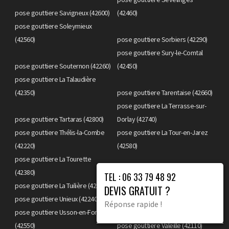
pose gouttiere Savigneux (42600)
(42460)
pose gouttiere Soleymieux
(42560)
pose gouttiere Sorbiers (42290)
pose gouttiere Sury-le-Comtal
pose gouttiere Souternon (42260)
(42450)
pose gouttiere La Talaudière
(42350)
pose gouttiere Tarentaise (42660)
pose gouttiere La Terrasse-sur-
pose gouttiere Tartaras (42800)
Dorlay (42740)
pose gouttiere Thélis-la-Combe
pose gouttiere La Tour-en-Jarez
(42220)
(42580)
pose gouttiere La Tourette
(42380)
pose gouttiere Trelins (42130)
TEL : 06 33 79 48 92
pose gouttiere La Tuilière (42830)
pose gouttiere Unias (42210)
DEVIS GRATUIT ?
pose gouttiere Unieux (42240)
pose gouttiere Urbise (42310)
Réponse rapide !
pose gouttiere Usson-en-Forez
(42550)
pose gouttiere Valeille (42110)