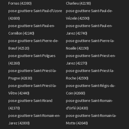
Fornas (42380)
Charlieu (42190)
pose gouttiere Saint-Paul-d'Uzore
pose gouttiere Saint-Paul-de-
(42600)
Vézelin (42590)
pose gouttiere Saint-Paul-en-
pose gouttiere Saint-Paul-en-
Cornillon (42240)
Jarez (42740)
pose gouttiere Saint-Pierre-de-
pose gouttiere Saint-Pierre-la-
Bœuf (42520)
Noaille (42190)
pose gouttiere Saint-Polgues
pose gouttiere Saint-Priest-en-
(42260)
Jarez (42270)
pose gouttiere Saint-Priest-la-
pose gouttiere Saint-Priest-la-
Prugne (42830)
Roche (42590)
pose gouttiere Saint-Priest-la-
pose gouttiere Saint-Régis-du-
Vêtre (42440)
Coin (42660)
pose gouttiere Saint-Rirand
pose gouttiere Saint-Romain-
(42370)
d'Urfé (42430)
pose gouttiere Saint-Romain-en-
pose gouttiere Saint-Romain-la-
Jarez (42800)
Motte (42640)