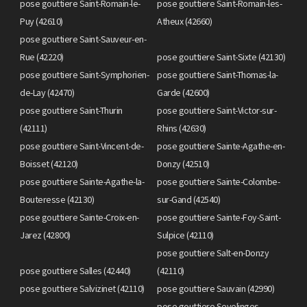
pose gouttiere Saint-Romain-le-
pose gouttiere Saint-Romain-les-
Puy (42610)
Atheux (42660)
pose gouttiere Saint-Sauveur-en-
Rue (42220)
pose gouttiere Saint-Sixte (42130)
pose gouttiere Saint-Symphorien-
pose gouttiere Saint-Thomas-la-
de-Lay (42470)
Garde (42600)
pose gouttiere Saint-Thurin
pose gouttiere Saint-Victor-sur-
(42111)
Rhins (42630)
pose gouttiere Saint-Vincent-de-
pose gouttiere Sainte-Agathe-en-
Boisset (42120)
Donzy (42510)
pose gouttiere Sainte-Agathe-la-
pose gouttiere Sainte-Colombe-
Bouteresse (42130)
sur-Gand (42540)
pose gouttiere Sainte-Croix-en-
pose gouttiere Sainte-Foy-Saint-
Jarez (42800)
Sulpice (42110)
pose gouttiere Salt-en-Donzy
pose gouttiere Salles (42440)
(42110)
pose gouttiere Salvizinet (42110)
pose gouttiere Sauvain (42990)
pose gouttiere Sevelinges