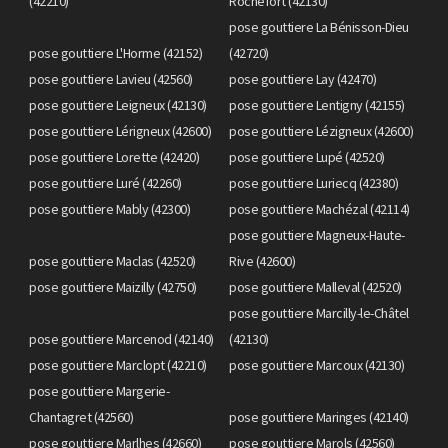
(42210)
Rochefort (42130)
pose gouttiere La Bénisson-Dieu
pose gouttiere L'Horme (42152)
(42720)
pose gouttiere Lavieu (42560)
pose gouttiere Lay (42470)
pose gouttiere Leigneux (42130)
pose gouttiere Lentigny (42155)
pose gouttiere Lérigneux (42600)
pose gouttiere Lézigneux (42600)
pose gouttiere Lorette (42420)
pose gouttiere Lupé (42520)
pose gouttiere Luré (42260)
pose gouttiere Luriecq (42380)
pose gouttiere Mably (42300)
pose gouttiere Machézal (42114)
pose gouttiere Magneux-Haute-
pose gouttiere Maclas (42520)
Rive (42600)
pose gouttiere Maizilly (42750)
pose gouttiere Malleval (42520)
pose gouttiere Marcilly-le-Châtel
pose gouttiere Marcenod (42140)
(42130)
pose gouttiere Marclopt (42210)
pose gouttiere Marcoux (42130)
pose gouttiere Margerie-
Chantagret (42560)
pose gouttiere Maringes (42140)
pose gouttiere Marlhes (42660)
pose gouttiere Marols (42560)