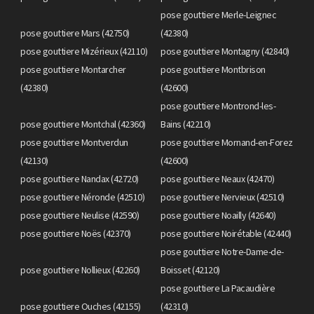
pose gouttiere Merle-Leignec
pose gouttiere Mars (42750)
(42380)
pose gouttiere Mizérieux (42110)
pose gouttiere Montagny (42840)
pose gouttiere Montarcher
pose gouttiere Montbrison
(42380)
(42600)
pose gouttiere Montrond-les-
pose gouttiere Montchal (42360)
Bains (42210)
pose gouttiere Montverdun
pose gouttiere Mornand-en-Forez
(42130)
(42600)
pose gouttiere Nandax (42720)
pose gouttiere Neaux (42470)
pose gouttiere Néronde (42510)
pose gouttiere Nervieux (42510)
pose gouttiere Neulise (42590)
pose gouttiere Noailly (42640)
pose gouttiere Noës (42370)
pose gouttiere Noirétable (42440)
pose gouttiere Notre-Dame-de-
pose gouttiere Nollieux (42260)
Boisset (42120)
pose gouttiere La Pacaudière
pose gouttiere Ouches (42155)
(42310)