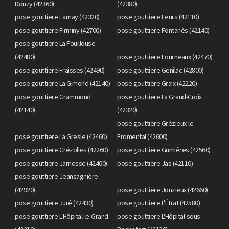
Donzy (42360)
(42380)
pose gouttiere Farnay (42320)
pose gouttiere Feurs (42110)
pose gouttiere Firminy (42700)
pose gouttiere Fontanès (42140)
pose gouttiere La Fouillouse
(42480)
pose gouttiere Fourneaux (42470)
pose gouttiere Fraisses (42490)
pose gouttiere Genilac (42800)
pose gouttiere La Gimond (42140)
pose gouttiere Graix (42220)
pose gouttiere Grammond
pose gouttiere La Grand-Croix
(42140)
(42320)
pose gouttiere Grézieux-le-
pose gouttiere La Gresle (42460)
Fromental (42600)
pose gouttiere Grézolles (42260)
pose gouttiere Gumières (42560)
pose gouttiere Jarnosse (42460)
pose gouttiere Jas (42110)
pose gouttiere Jeansagnière
(42920)
pose gouttiere Jonzieux (42660)
pose gouttiere Juré (42430)
pose gouttiere L'Étrat (42580)
pose gouttiere L'Hôpital-le-Grand
pose gouttiere L'Hôpital-sous-