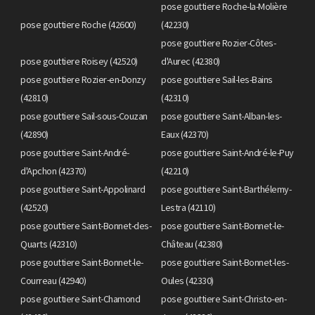
pose gouttiere Roche-la-Molière
pose gouttiere Roche (42600)
(42230)
pose gouttiere Rozier-Côtes-
pose gouttiere Roisey (42520)
d'Aurec (42380)
pose gouttiere Rozier-en-Donzy
pose gouttiere Sail-les-Bains
(42810)
(42310)
pose gouttiere Sail-sous-Couzan
pose gouttiere Saint-Alban-les-
(42890)
Eaux (42370)
pose gouttiere Saint-André-
pose gouttiere Saint-André-le-Puy
d'Apchon (42370)
(42210)
pose gouttiere Saint-Appolinard
pose gouttiere Saint-Barthélemy-
(42520)
Lestra (42110)
pose gouttiere Saint-Bonnet-des-
pose gouttiere Saint-Bonnet-le-
Quarts (42310)
Château (42380)
pose gouttiere Saint-Bonnet-le-
pose gouttiere Saint-Bonnet-les-
Courreau (42940)
Oules (42330)
pose gouttiere Saint-Chamond
pose gouttiere Saint-Christo-en-