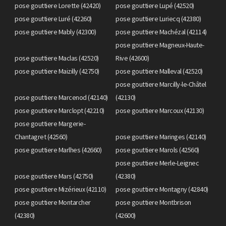
pose gouttiere Lorette (42420)
pose gouttiere Lupé (42520)
pose gouttiere Luré (42260)
pose gouttiere Luriecq (42380)
pose gouttiere Mably (42300)
pose gouttiere Machézal (42114)
pose gouttiere Magneux-Haute-
pose gouttiere Maclas (42520)
Rive (42600)
pose gouttiere Maizilly (42750)
pose gouttiere Malleval (42520)
pose gouttiere Marcilly-le-Châtel
pose gouttiere Marcenod (42140)
(42130)
pose gouttiere Marclopt (42210)
pose gouttiere Marcoux (42130)
pose gouttiere Margerie-
Chantagret (42560)
pose gouttiere Maringes (42140)
pose gouttiere Marlhes (42660)
pose gouttiere Marols (42560)
pose gouttiere Merle-Leignec
pose gouttiere Mars (42750)
(42380)
pose gouttiere Mizérieux (42110)
pose gouttiere Montagny (42840)
pose gouttiere Montarcher
pose gouttiere Montbrison
(42380)
(42600)