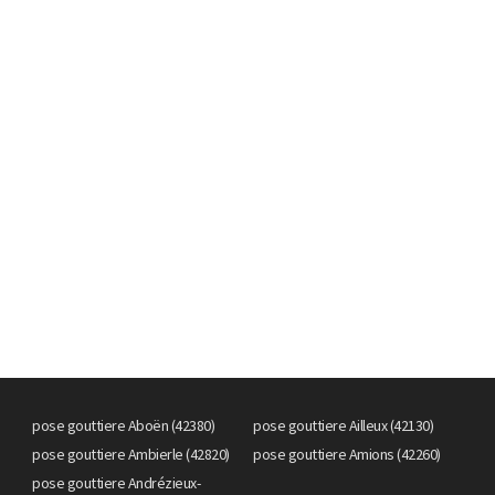
pose gouttiere Aboën (42380)
pose gouttiere Ailleux (42130)
pose gouttiere Ambierle (42820)
pose gouttiere Amions (42260)
pose gouttiere Andrézieux-