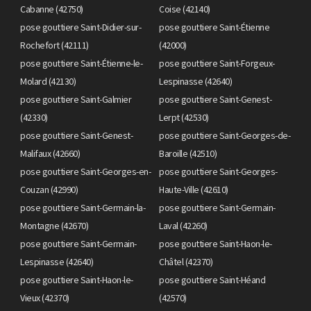
Cabanne (42750)
Coise (42140)
pose gouttiere Saint-Didier-sur-
pose gouttiere Saint-Étienne
Rochefort (42111)
(42000)
pose gouttiere Saint-Étienne-le-
pose gouttiere Saint-Forgeux-
Molard (42130)
Lespinasse (42640)
pose gouttiere Saint-Galmier
pose gouttiere Saint-Genest-
(42330)
Lerpt (42530)
pose gouttiere Saint-Genest-
pose gouttiere Saint-Georges-de-
Malifaux (42660)
Baroille (42510)
pose gouttiere Saint-Georges-en-
pose gouttiere Saint-Georges-
Couzan (42990)
Haute-Ville (42610)
pose gouttiere Saint-Germain-la-
pose gouttiere Saint-Germain-
Montagne (42670)
Laval (42260)
pose gouttiere Saint-Germain-
pose gouttiere Saint-Haon-le-
Lespinasse (42640)
Châtel (42370)
pose gouttiere Saint-Haon-le-
pose gouttiere Saint-Héand
Vieux (42370)
(42570)