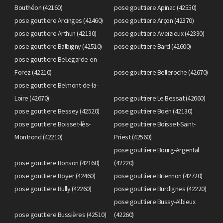
Bouthéon (42160)
pose gouttiere Apinac (42550)
pose gouttiere Arcinges (42460)
pose gouttiere Arçon (42370)
pose gouttiere Arthun (42130)
pose gouttiere Aveizieux (42330)
pose gouttiere Balbigny (42510)
pose gouttiere Bard (42600)
pose gouttiere Bellegarde-en-
Forez (42210)
pose gouttiere Belleroche (42670)
pose gouttiere Belmont-de-la-
Loire (42670)
pose gouttiere Le Bessat (42660)
pose gouttiere Bessey (42520)
pose gouttiere Boën (42130)
pose gouttiere Boisset-lès-
pose gouttiere Boisset-Saint-
Montrond (42210)
Priest (42560)
pose gouttiere Bourg-Argental
pose gouttiere Bonson (42160)
(42220)
pose gouttiere Boyer (42460)
pose gouttiere Briennon (42720)
pose gouttiere Bully (42260)
pose gouttiere Burdignes (42220)
pose gouttiere Bussy-Albieux
pose gouttiere Bussières (42510)
(42260)