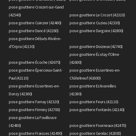
pose gouttiere Croizet-sur-Gand
(42540)
pose gouttiere Le Crozet (42310)
pose gouttiere Cuinzier (42460)
pose gouttiere Cuzieu (42330)
pose gouttiere Dancé (42260)
pose gouttiere Dargoire (42800)
pose gouttiere Débats-Rivière-
d'Orpra (42130)
pose gouttiere Doizieux (42740)
pose gouttiere Écotay-l'Olme
pose gouttiere Écoche (42670)
(42600)
pose gouttiere Épercieux-Saint-
pose gouttiere Essertines-en-
Paul (42110)
Châtelneuf (42600)
pose gouttiere Essertines-en-
pose gouttiere Estivareilles
Donzy (42360)
(42380)
pose gouttiere Farnay (42320)
pose gouttiere Feurs (42110)
pose gouttiere Firminy (42700)
pose gouttiere Fontanès (42140)
pose gouttiere La Fouillouse
(42480)
pose gouttiere Fourneaux (42470)
pose gouttiere Fraisses (42490)
pose gouttiere Genilac (42800)