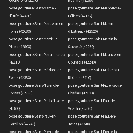
Rochefort (42130)
Roanne (42155)
pose gouttiere Saint-Marcel-
pose gouttiere Saint-Marcel-de-
d'Urfé (42430)
Félines (42122)
pose gouttiere Saint-Marcellin-en-
pose gouttiere Saint-Martin-
Forez (42680)
d'Estréaux (42620)
pose gouttiere Saint-Martin-la-
pose gouttiere Saint-Martin-la-
Plaine (42800)
Sauveté (42260)
pose gouttiere Saint-Martin-Lestra
pose gouttiere Saint-Maurice-en-
(42110)
Gourgois (42240)
pose gouttiere Saint-Médard-en-
pose gouttiere Saint-Michel-sur-
Forez (42330)
Rhône (42410)
pose gouttiere Saint-Nizier-de-
pose gouttiere Saint-Nizier-sous-
Fornas (42380)
Charlieu (42190)
pose gouttiere Saint-Paul-d'Uzore
pose gouttiere Saint-Paul-de-
(42600)
Vézelin (42590)
pose gouttiere Saint-Paul-en-
pose gouttiere Saint-Paul-en-
Cornillon (42240)
Jarez (42740)
pose gouttiere Saint-Pierre-de-
pose gouttiere Saint-Pierre-la-