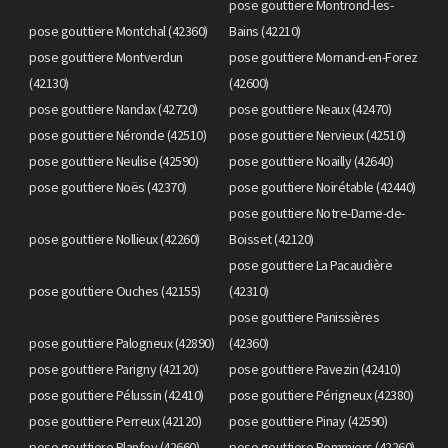
pose gouttiere Montrond-les-
pose gouttiere Montchal (42360)
Bains (42210)
pose gouttiere Montverdun
pose gouttiere Mornand-en-Forez
(42130)
(42600)
pose gouttiere Nandax (42720)
pose gouttiere Neaux (42470)
pose gouttiere Néronde (42510)
pose gouttiere Nervieux (42510)
pose gouttiere Neulise (42590)
pose gouttiere Noailly (42640)
pose gouttiere Noës (42370)
pose gouttiere Noirétable (42440)
pose gouttiere Notre-Dame-de-
pose gouttiere Nollieux (42260)
Boisset (42120)
pose gouttiere La Pacaudière
pose gouttiere Ouches (42155)
(42310)
pose gouttiere Panissières
pose gouttiere Palogneux (42890)
(42360)
pose gouttiere Parigny (42120)
pose gouttiere Pavezin (42410)
pose gouttiere Pélussin (42410)
pose gouttiere Périgneux (42380)
pose gouttiere Perreux (42120)
pose gouttiere Pinay (42590)
pose gouttiere Planfoy (42660)
pose gouttiere Pommiers (42260)