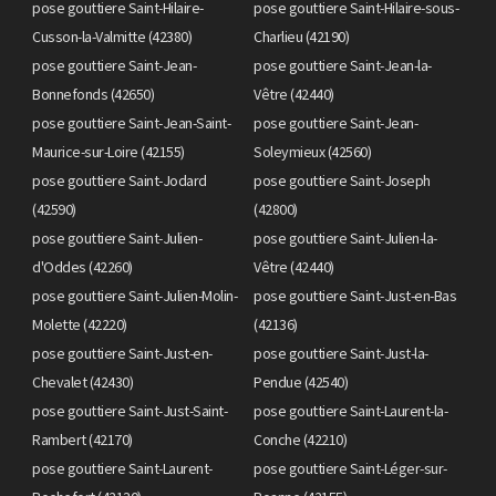
pose gouttiere Saint-Hilaire-
pose gouttiere Saint-Hilaire-sous-
Cusson-la-Valmitte (42380)
Charlieu (42190)
pose gouttiere Saint-Jean-
pose gouttiere Saint-Jean-la-
Bonnefonds (42650)
Vêtre (42440)
pose gouttiere Saint-Jean-Saint-
pose gouttiere Saint-Jean-
Maurice-sur-Loire (42155)
Soleymieux (42560)
pose gouttiere Saint-Jodard
pose gouttiere Saint-Joseph
(42590)
(42800)
pose gouttiere Saint-Julien-
pose gouttiere Saint-Julien-la-
d'Oddes (42260)
Vêtre (42440)
pose gouttiere Saint-Julien-Molin-
pose gouttiere Saint-Just-en-Bas
Molette (42220)
(42136)
pose gouttiere Saint-Just-en-
pose gouttiere Saint-Just-la-
Chevalet (42430)
Pendue (42540)
pose gouttiere Saint-Just-Saint-
pose gouttiere Saint-Laurent-la-
Rambert (42170)
Conche (42210)
pose gouttiere Saint-Laurent-
pose gouttiere Saint-Léger-sur-