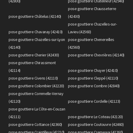
(42800)
pose gouttiere Châtelneuf (42940)
pose gouttiere Chausseterre
pose gouttiere Châtelus (42140)
(42430)
pose gouttiere Chazelles-sur-
pose gouttiere Chavanay (42410)
Lavieu (42560)
pose gouttiere Chazelles-sur-Lyon
pose gouttiere Chenereilles
(42140)
(42560)
pose gouttiere Cherier (42430)
pose gouttiere Chevrières (42140)
pose gouttiere Chirassimont
(42114)
pose gouttiere Chuyer (42410)
pose gouttiere Civens (42110)
pose gouttiere Cleppé (42110)
pose gouttiere Colombier (42220)
pose gouttiere Combre (42840)
pose gouttiere Commelle-Vernay
(42120)
pose gouttiere Cordelle (42123)
pose gouttiere La Côte-en-Couzan
(42111)
pose gouttiere Le Coteau (42120)
pose gouttiere Cottance (42360)
pose gouttiere Coutouvre (42460)
pose gouttiere Craintilleux (42210)
pose gouttiere Cremeaux (42260)