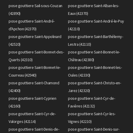
pose gouttiere Sail-sous-Couzan
pose gouttiere Saint-Alban-les-
(42890)
Eaux (42370)
pose gouttiere Saint-André-
pose gouttiere Saint-André-le-Puy
d'Apchon (42370)
(42210)
pose gouttiere Saint-Appolinard
pose gouttiere Saint-Barthélemy-
(42520)
Lestra (42110)
pose gouttiere Saint-Bonnet-des-
pose gouttiere Saint-Bonnet-le-
Quarts (42310)
Château (42380)
pose gouttiere Saint-Bonnet-le-
pose gouttiere Saint-Bonnet-les-
Courreau (42940)
Oules (42330)
pose gouttiere Saint-Chamond
pose gouttiere Saint-Christo-en-
(42400)
Jarez (42320)
pose gouttiere Saint-Cyprien
pose gouttiere Saint-Cyr-de-
(42160)
Favières (42132)
pose gouttiere Saint-Cyr-de-
pose gouttiere Saint-Cyr-les-
Valorges (42114)
Vignes (42210)
pose gouttiere Saint-Denis-de-
pose gouttiere Saint-Denis-sur-