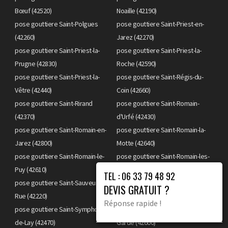
Bœuf (42520)
Noaille (42190)
pose gouttiere Saint-Polgues
pose gouttiere Saint-Priest-en-
(42260)
Jarez (42270)
pose gouttiere Saint-Priest-la-
pose gouttiere Saint-Priest-la-
Prugne (42830)
Roche (42590)
pose gouttiere Saint-Priest-la-
pose gouttiere Saint-Régis-du-
Vêtre (42440)
Coin (42660)
pose gouttiere Saint-Rirand
pose gouttiere Saint-Romain-
(42370)
d'Urfé (42430)
pose gouttiere Saint-Romain-en-
pose gouttiere Saint-Romain-la-
Jarez (42800)
Motte (42640)
pose gouttiere Saint-Romain-le-
pose gouttiere Saint-Romain-les-
Puy (42610)
Atheux (42660)
TEL : 06 33 79 48 92
pose gouttiere Saint-Sauveur-en-
DEVIS GRATUIT ?
Rue (42220)
pose gouttiere Saint-Sixte (42130)
Réponse rapide !
pose gouttiere Saint-Symphorien-
pose gouttiere Saint-Thomas-la-
de-Lay (42470)
Garde (42600)