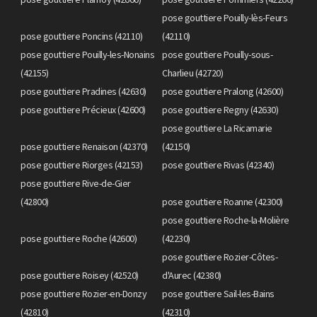
pose gouttiere Pouilly-lès-Feurs
pose gouttiere Poncins (42110)
(42110)
pose gouttiere Pouilly-les-Nonains
pose gouttiere Pouilly-sous-
(42155)
Charlieu (42720)
pose gouttiere Pradines (42630)
pose gouttiere Pralong (42600)
pose gouttiere Précieux (42600)
pose gouttiere Regny (42630)
pose gouttiere La Ricamarie
pose gouttiere Renaison (42370)
(42150)
pose gouttiere Riorges (42153)
pose gouttiere Rivas (42340)
pose gouttiere Rive-de-Gier
(42800)
pose gouttiere Roanne (42300)
pose gouttiere Roche-la-Molière
pose gouttiere Roche (42600)
(42230)
pose gouttiere Rozier-Côtes-
pose gouttiere Roisey (42520)
d'Aurec (42380)
pose gouttiere Rozier-en-Donzy
pose gouttiere Sail-les-Bains
(42810)
(42310)