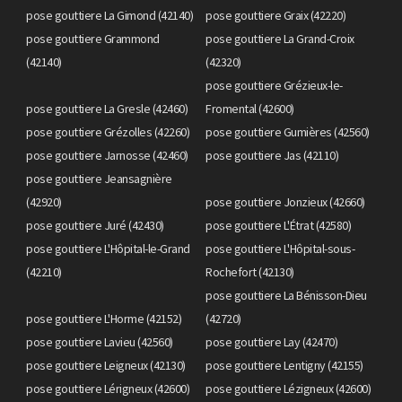
pose gouttiere La Gimond (42140)
pose gouttiere Graix (42220)
pose gouttiere Grammond
pose gouttiere La Grand-Croix
(42140)
(42320)
pose gouttiere Grézieux-le-
pose gouttiere La Gresle (42460)
Fromental (42600)
pose gouttiere Grézolles (42260)
pose gouttiere Gumières (42560)
pose gouttiere Jarnosse (42460)
pose gouttiere Jas (42110)
pose gouttiere Jeansagnière
(42920)
pose gouttiere Jonzieux (42660)
pose gouttiere Juré (42430)
pose gouttiere L'Étrat (42580)
pose gouttiere L'Hôpital-le-Grand
pose gouttiere L'Hôpital-sous-
(42210)
Rochefort (42130)
pose gouttiere La Bénisson-Dieu
pose gouttiere L'Horme (42152)
(42720)
pose gouttiere Lavieu (42560)
pose gouttiere Lay (42470)
pose gouttiere Leigneux (42130)
pose gouttiere Lentigny (42155)
pose gouttiere Lérigneux (42600)
pose gouttiere Lézigneux (42600)