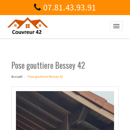
07.81.43.93.91
Toggle
naviga
Pose gouttiere Bessey 42
Accueil
Pose gouttiere Bessey 42