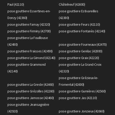
Paul (42110)
Châtelneuf (42600)
pose gouttiere Essertines-en-
pose gouttiere Estivareilles
Donzy (42360)
(42380)
pose gouttiere Farnay (42320)
pose gouttiere Feurs (42110)
pose gouttiere Firminy (42700)
pose gouttiere Fontanès (42140)
pose gouttiere La Fouillouse
(42480)
pose gouttiere Fourneaux (42470)
pose gouttiere Fraisses (42490)
pose gouttiere Genilac (42800)
pose gouttiere La Gimond (42140)
pose gouttiere Graix (42220)
pose gouttiere Grammond
pose gouttiere La Grand-Croix
(42140)
(42320)
pose gouttiere Grézieux-le-
pose gouttiere La Gresle (42460)
Fromental (42600)
pose gouttiere Grézolles (42260)
pose gouttiere Gumières (42560)
pose gouttiere Jarnosse (42460)
pose gouttiere Jas (42110)
pose gouttiere Jeansagnière
(42920)
pose gouttiere Jonzieux (42660)