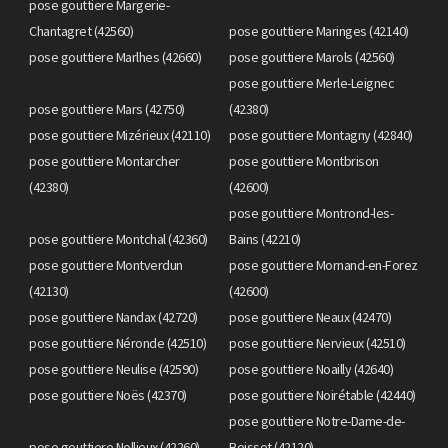
pose gouttiere Margerie-
Chantagret (42560)
pose gouttiere Maringes (42140)
pose gouttiere Marlhes (42660)
pose gouttiere Marols (42560)
pose gouttiere Merle-Leignec
pose gouttiere Mars (42750)
(42380)
pose gouttiere Mizérieux (42110)
pose gouttiere Montagny (42840)
pose gouttiere Montarcher
pose gouttiere Montbrison
(42380)
(42600)
pose gouttiere Montrond-les-
pose gouttiere Montchal (42360)
Bains (42210)
pose gouttiere Montverdun
pose gouttiere Mornand-en-Forez
(42130)
(42600)
pose gouttiere Nandax (42720)
pose gouttiere Neaux (42470)
pose gouttiere Néronde (42510)
pose gouttiere Nervieux (42510)
pose gouttiere Neulise (42590)
pose gouttiere Noailly (42640)
pose gouttiere Noës (42370)
pose gouttiere Noirétable (42440)
pose gouttiere Notre-Dame-de-
pose gouttiere Nollieux (42260)
Boisset (42120)