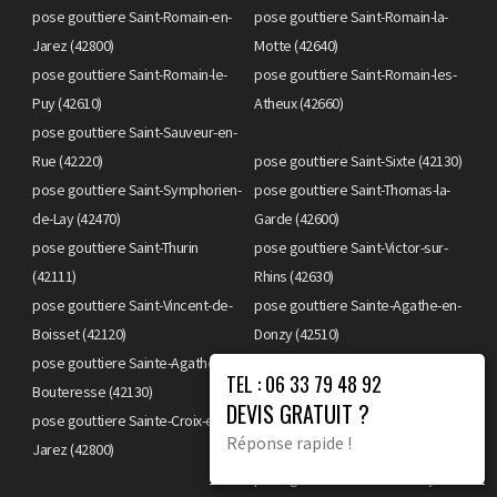
pose gouttiere Saint-Romain-en-
pose gouttiere Saint-Romain-la-
Jarez (42800)
Motte (42640)
pose gouttiere Saint-Romain-le-
pose gouttiere Saint-Romain-les-
Puy (42610)
Atheux (42660)
pose gouttiere Saint-Sauveur-en-
Rue (42220)
pose gouttiere Saint-Sixte (42130)
pose gouttiere Saint-Symphorien-
pose gouttiere Saint-Thomas-la-
de-Lay (42470)
Garde (42600)
pose gouttiere Saint-Thurin
pose gouttiere Saint-Victor-sur-
(42111)
Rhins (42630)
pose gouttiere Saint-Vincent-de-
pose gouttiere Sainte-Agathe-en-
Boisset (42120)
Donzy (42510)
pose gouttiere Sainte-Agathe-la-
pose gouttiere Sainte-Colombe-
TEL : 06 33 79 48 92
Bouteresse (42130)
sur-Gand (42540)
DEVIS GRATUIT ?
pose gouttiere Sainte-Croix-en-
pose gouttiere Sainte-Foy-Saint-
Réponse rapide !
Jarez (42800)
Sulpice (42110)
pose gouttiere Salt-en-Donzy