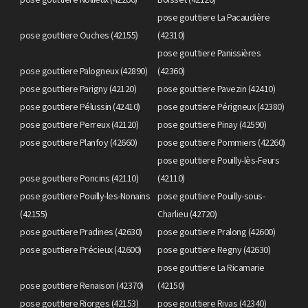
pose gouttiere La Pacaudière
pose gouttiere Ouches (42155)
(42310)
pose gouttiere Panissières
pose gouttiere Palogneux (42890)
(42360)
pose gouttiere Parigny (42120)
pose gouttiere Pavezin (42410)
pose gouttiere Pélussin (42410)
pose gouttiere Périgneux (42380)
pose gouttiere Perreux (42120)
pose gouttiere Pinay (42590)
pose gouttiere Planfoy (42660)
pose gouttiere Pommiers (42260)
pose gouttiere Pouilly-lès-Feurs
pose gouttiere Poncins (42110)
(42110)
pose gouttiere Pouilly-les-Nonains
pose gouttiere Pouilly-sous-
(42155)
Charlieu (42720)
pose gouttiere Pradines (42630)
pose gouttiere Pralong (42600)
pose gouttiere Précieux (42600)
pose gouttiere Regny (42630)
pose gouttiere La Ricamarie
pose gouttiere Renaison (42370)
(42150)
pose gouttiere Riorges (42153)
pose gouttiere Rivas (42340)