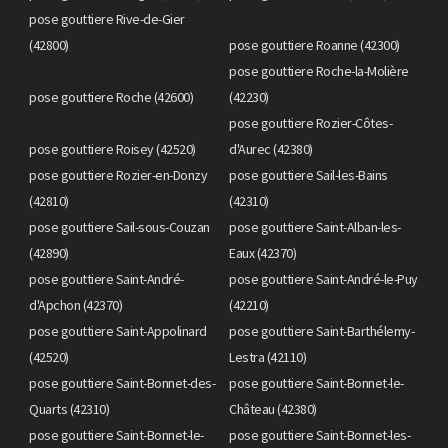
pose gouttiere Rive-de-Gier
(42800)
pose gouttiere Roanne (42300)
pose gouttiere Roche-la-Molière
pose gouttiere Roche (42600)
(42230)
pose gouttiere Rozier-Côtes-
pose gouttiere Roisey (42520)
d'Aurec (42380)
pose gouttiere Rozier-en-Donzy
pose gouttiere Sail-les-Bains
(42810)
(42310)
pose gouttiere Sail-sous-Couzan
pose gouttiere Saint-Alban-les-
(42890)
Eaux (42370)
pose gouttiere Saint-André-
pose gouttiere Saint-André-le-Puy
d'Apchon (42370)
(42210)
pose gouttiere Saint-Appolinard
pose gouttiere Saint-Barthélemy-
(42520)
Lestra (42110)
pose gouttiere Saint-Bonnet-des-
pose gouttiere Saint-Bonnet-le-
Quarts (42310)
Château (42380)
pose gouttiere Saint-Bonnet-le-
pose gouttiere Saint-Bonnet-les-