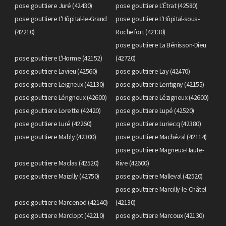
pose gouttiere Juré (42430)
pose gouttiere L'Étrat (42580)
pose gouttiere L'Hôpital-le-Grand
pose gouttiere L'Hôpital-sous-
(42210)
Rochefort (42130)
pose gouttiere La Bénisson-Dieu
pose gouttiere L'Horme (42152)
(42720)
pose gouttiere Lavieu (42560)
pose gouttiere Lay (42470)
pose gouttiere Leigneux (42130)
pose gouttiere Lentigny (42155)
pose gouttiere Lérigneux (42600)
pose gouttiere Lézigneux (42600)
pose gouttiere Lorette (42420)
pose gouttiere Lupé (42520)
pose gouttiere Luré (42260)
pose gouttiere Luriecq (42380)
pose gouttiere Mably (42300)
pose gouttiere Machézal (42114)
pose gouttiere Magneux-Haute-
pose gouttiere Maclas (42520)
Rive (42600)
pose gouttiere Maizilly (42750)
pose gouttiere Malleval (42520)
pose gouttiere Marcilly-le-Châtel
pose gouttiere Marcenod (42140)
(42130)
pose gouttiere Marclopt (42210)
pose gouttiere Marcoux (42130)