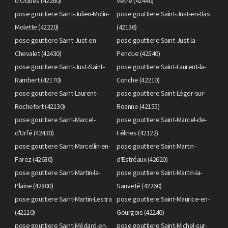
d'Oddes (42260)
Vêtre (42440)
pose gouttiere Saint-Julien-Molin-
pose gouttiere Saint-Just-en-Bas
Molette (42220)
(42136)
pose gouttiere Saint-Just-en-
pose gouttiere Saint-Just-la-
Chevalet (42430)
Pendue (42540)
pose gouttiere Saint-Just-Saint-
pose gouttiere Saint-Laurent-la-
Rambert (42170)
Conche (42210)
pose gouttiere Saint-Laurent-
pose gouttiere Saint-Léger-sur-
Rochefort (42130)
Roanne (42155)
pose gouttiere Saint-Marcel-
pose gouttiere Saint-Marcel-de-
d'Urfé (42430)
Félines (42122)
pose gouttiere Saint-Marcellin-en-
pose gouttiere Saint-Martin-
Forez (42680)
d'Estréaux (42620)
pose gouttiere Saint-Martin-la-
pose gouttiere Saint-Martin-la-
Plaine (42800)
Sauveté (42260)
pose gouttiere Saint-Martin-Lestra
pose gouttiere Saint-Maurice-en-
(42110)
Gourgois (42240)
pose gouttiere Saint-Médard-en-
pose gouttiere Saint-Michel-sur-