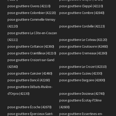
pose gouttiere Civens (42110)
pose gouttiere Cleppé (42110)
pose gouttiere Colombier (42220)
pose gouttiere Combre (42840)
pose gouttiere Commelle-Vernay
(42120)
pose gouttiere Cordelle (42123)
pose gouttiere La Côte-en-Couzan
(42111)
pose gouttiere Le Coteau (42120)
pose gouttiere Cottance (42360)
pose gouttiere Coutouvre (42460)
pose gouttiere Craintilleux (42210)
pose gouttiere Cremeaux (42260)
pose gouttiere Croizet-sur-Gand
(42540)
pose gouttiere Le Crozet (42310)
pose gouttiere Cuinzier (42460)
pose gouttiere Cuzieu (42330)
pose gouttiere Dancé (42260)
pose gouttiere Dargoire (42800)
pose gouttiere Débats-Rivière-
d'Orpra (42130)
pose gouttiere Doizieux (42740)
pose gouttiere Écotay-l'Olme
pose gouttiere Écoche (42670)
(42600)
pose gouttiere Épercieux-Saint-
pose gouttiere Essertines-en-