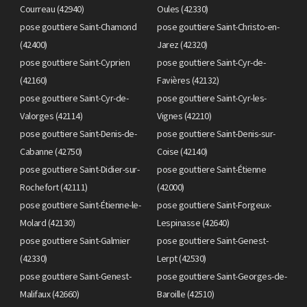
Courreau (42940)
Oules (42330)
pose gouttiere Saint-Chamond
pose gouttiere Saint-Christo-en-
(42400)
Jarez (42320)
pose gouttiere Saint-Cyprien
pose gouttiere Saint-Cyr-de-
(42160)
Favières (42132)
pose gouttiere Saint-Cyr-de-
pose gouttiere Saint-Cyr-les-
Valorges (42114)
Vignes (42210)
pose gouttiere Saint-Denis-de-
pose gouttiere Saint-Denis-sur-
Cabanne (42750)
Coise (42140)
pose gouttiere Saint-Didier-sur-
pose gouttiere Saint-Étienne
Rochefort (42111)
(42000)
pose gouttiere Saint-Étienne-le-
pose gouttiere Saint-Forgeux-
Molard (42130)
Lespinasse (42640)
pose gouttiere Saint-Galmier
pose gouttiere Saint-Genest-
(42330)
Lerpt (42530)
pose gouttiere Saint-Genest-
pose gouttiere Saint-Georges-de-
Malifaux (42660)
Baroille (42510)