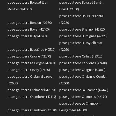
pose gouttiere Boisset-lès-
pose gouttiere Boisset-Saint-
Montrond (42210)
Priest (42560)
pose gouttiere Bourg-Argental
pose gouttiere Bonson (42160)
(42220)
pose gouttiere Boyer (42460)
pose gouttiere Briennon (42720)
pose gouttiere Bully (42260)
pose gouttiere Burdignes (42220)
pose gouttiere Bussy-Albieux
pose gouttiere Bussières (42510)
(42260)
pose gouttiere Caloire (42240)
pose gouttiere Cellieu (42320)
pose gouttiere Le Cergne (42460)
pose gouttiere Cervières (42440)
pose gouttiere Cezay (42130)
pose gouttiere Chagnon (42800)
pose gouttiere Chalain-d'Uzore
pose gouttiere Chalain-le-Comtal
(42600)
(42600)
pose gouttiere Chalmazel (42920)
pose gouttiere La Chamba (42440)
pose gouttiere Chambéon (42110)
pose gouttiere Chambles (42170)
pose gouttiere Le Chambon-
pose gouttiere Chambœuf (42330)
Feugerolles (42500)