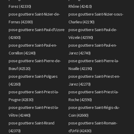
Forez (42330)
Rhône (42410)
pose gouttiere Saint-Nizier-de-
pose gouttiere Saint-Nizier-sous-
Fornas (42380)
Charlieu (42190)
pose gouttiere Saint-Paul-d'Uzore
pose gouttiere Saint-Paul-de-
(42600)
Vézelin (42590)
pose gouttiere Saint-Paul-en-
pose gouttiere Saint-Paul-en-
Cornillon (42240)
Jarez (42740)
pose gouttiere Saint-Pierre-de-
pose gouttiere Saint-Pierre-la-
Bœuf (42520)
Noaille (42190)
pose gouttiere Saint-Polgues
pose gouttiere Saint-Priest-en-
(42260)
Jarez (42270)
pose gouttiere Saint-Priest-la-
pose gouttiere Saint-Priest-la-
Prugne (42830)
Roche (42590)
pose gouttiere Saint-Priest-la-
pose gouttiere Saint-Régis-du-
Vêtre (42440)
Coin (42660)
pose gouttiere Saint-Rirand
pose gouttiere Saint-Romain-
(42370)
d'Urfé (42430)