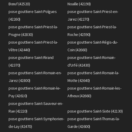
Bœuf (42520)
Noaille (42190)
pose gouttiere Saint-Polgues
pose gouttiere Saint-Priest-en-
(42260)
Jarez (42270)
pose gouttiere Saint-Priest-la-
pose gouttiere Saint-Priest-la-
Prugne (42830)
Roche (42590)
pose gouttiere Saint-Priest-la-
pose gouttiere Saint-Régis-du-
Vêtre (42440)
Coin (42660)
pose gouttiere Saint-Rirand
pose gouttiere Saint-Romain-
(42370)
d'Urfé (42430)
pose gouttiere Saint-Romain-en-
pose gouttiere Saint-Romain-la-
Jarez (42800)
Motte (42640)
pose gouttiere Saint-Romain-le-
pose gouttiere Saint-Romain-les-
Puy (42610)
Atheux (42660)
pose gouttiere Saint-Sauveur-en-
Rue (42220)
pose gouttiere Saint-Sixte (42130)
pose gouttiere Saint-Symphorien-
pose gouttiere Saint-Thomas-la-
de-Lay (42470)
Garde (42600)