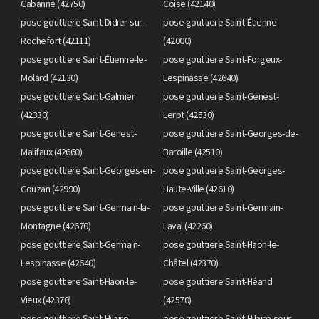
Cabanne (42750)
Coise (42140)
pose gouttiere Saint-Didier-sur-
pose gouttiere Saint-Étienne
Rochefort (42111)
(42000)
pose gouttiere Saint-Étienne-le-
pose gouttiere Saint-Forgeux-
Molard (42130)
Lespinasse (42640)
pose gouttiere Saint-Galmier
pose gouttiere Saint-Genest-
(42330)
Lerpt (42530)
pose gouttiere Saint-Genest-
pose gouttiere Saint-Georges-de-
Malifaux (42660)
Baroille (42510)
pose gouttiere Saint-Georges-en-
pose gouttiere Saint-Georges-
Couzan (42990)
Haute-Ville (42610)
pose gouttiere Saint-Germain-la-
pose gouttiere Saint-Germain-
Montagne (42670)
Laval (42260)
pose gouttiere Saint-Germain-
pose gouttiere Saint-Haon-le-
Lespinasse (42640)
Châtel (42370)
pose gouttiere Saint-Haon-le-
pose gouttiere Saint-Héand
Vieux (42370)
(42570)
pose gouttiere Saint-Hilaire-
pose gouttiere Saint-Hilaire-sous-