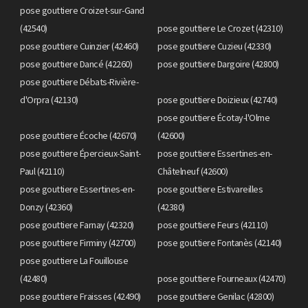
pose gouttiere Croizet-sur-Gand
(42540)
pose gouttiere Le Crozet (42310)
pose gouttiere Cuinzier (42460)
pose gouttiere Cuzieu (42330)
pose gouttiere Dancé (42260)
pose gouttiere Dargoire (42800)
pose gouttiere Débats-Rivière-
d'Orpra (42130)
pose gouttiere Doizieux (42740)
pose gouttiere Écotay-l'Olme
pose gouttiere Écoche (42670)
(42600)
pose gouttiere Épercieux-Saint-
pose gouttiere Essertines-en-
Paul (42110)
Châtelneuf (42600)
pose gouttiere Essertines-en-
pose gouttiere Estivareilles
Donzy (42360)
(42380)
pose gouttiere Farnay (42320)
pose gouttiere Feurs (42110)
pose gouttiere Firminy (42700)
pose gouttiere Fontanès (42140)
pose gouttiere La Fouillouse
(42480)
pose gouttiere Fourneaux (42470)
pose gouttiere Fraisses (42490)
pose gouttiere Genilac (42800)