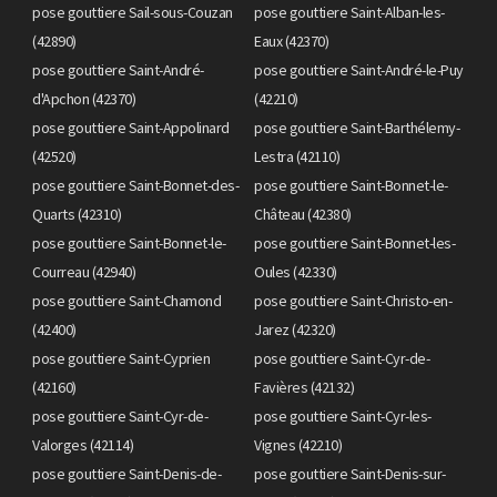
pose gouttiere Sail-sous-Couzan
pose gouttiere Saint-Alban-les-
(42890)
Eaux (42370)
pose gouttiere Saint-André-
pose gouttiere Saint-André-le-Puy
d'Apchon (42370)
(42210)
pose gouttiere Saint-Appolinard
pose gouttiere Saint-Barthélemy-
(42520)
Lestra (42110)
pose gouttiere Saint-Bonnet-des-
pose gouttiere Saint-Bonnet-le-
Quarts (42310)
Château (42380)
pose gouttiere Saint-Bonnet-le-
pose gouttiere Saint-Bonnet-les-
Courreau (42940)
Oules (42330)
pose gouttiere Saint-Chamond
pose gouttiere Saint-Christo-en-
(42400)
Jarez (42320)
pose gouttiere Saint-Cyprien
pose gouttiere Saint-Cyr-de-
(42160)
Favières (42132)
pose gouttiere Saint-Cyr-de-
pose gouttiere Saint-Cyr-les-
Valorges (42114)
Vignes (42210)
pose gouttiere Saint-Denis-de-
pose gouttiere Saint-Denis-sur-