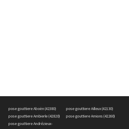
pose gouttiere Aboën (42380)
pose gouttiere Ailleux (42130)
pose gouttiere Ambierle (42820)
pose gouttiere Amions (42260)
pose gouttiere Andrézieux-