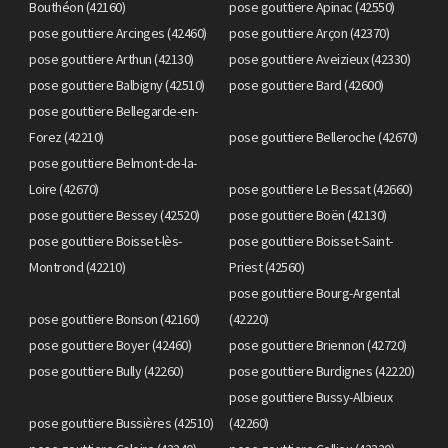
Bouthéon (42160)
pose gouttiere Apinac (42550)
pose gouttiere Arcinges (42460)
pose gouttiere Arçon (42370)
pose gouttiere Arthun (42130)
pose gouttiere Aveizieux (42330)
pose gouttiere Balbigny (42510)
pose gouttiere Bard (42600)
pose gouttiere Bellegarde-en-
Forez (42210)
pose gouttiere Belleroche (42670)
pose gouttiere Belmont-de-la-
Loire (42670)
pose gouttiere Le Bessat (42660)
pose gouttiere Bessey (42520)
pose gouttiere Boën (42130)
pose gouttiere Boisset-lès-
pose gouttiere Boisset-Saint-
Montrond (42210)
Priest (42560)
pose gouttiere Bourg-Argental
pose gouttiere Bonson (42160)
(42220)
pose gouttiere Boyer (42460)
pose gouttiere Briennon (42720)
pose gouttiere Bully (42260)
pose gouttiere Burdignes (42220)
pose gouttiere Bussy-Albieux
pose gouttiere Bussières (42510)
(42260)