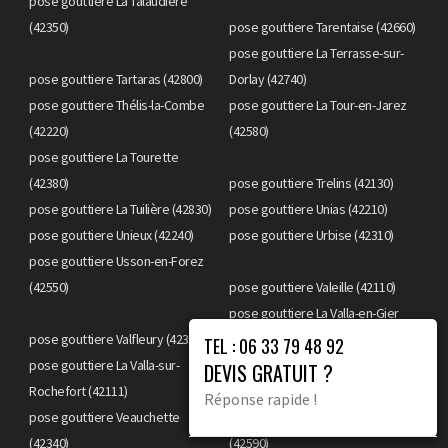
pose gouttiere La Talaudière
(42350)
pose gouttiere Tarentaise (42660)
pose gouttiere La Terrasse-sur-
pose gouttiere Tartaras (42800)
Dorlay (42740)
pose gouttiere Thélis-la-Combe
pose gouttiere La Tour-en-Jarez
(42220)
(42580)
pose gouttiere La Tourette
(42380)
pose gouttiere Trelins (42130)
pose gouttiere La Tuilière (42830)
pose gouttiere Unias (42210)
pose gouttiere Unieux (42240)
pose gouttiere Urbise (42310)
pose gouttiere Usson-en-Forez
(42550)
pose gouttiere Valeille (42110)
pose gouttiere La Valla-en-Gier
pose gouttiere Valfleury (42320)
(42131)
TEL : 06 33 79 48 92
pose gouttiere La Valla-sur-
DEVIS GRATUIT ?
Rochefort (42111)
pose gouttiere Veauche (42340)
Réponse rapide !
pose gouttiere Veauchette
pose gouttiere Vendranges
(42340)
(42590)