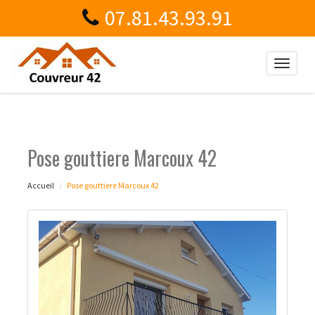
07.81.43.93.91
Toggle
naviga
Pose gouttiere Marcoux 42
Accueil
Pose gouttiere Marcoux 42