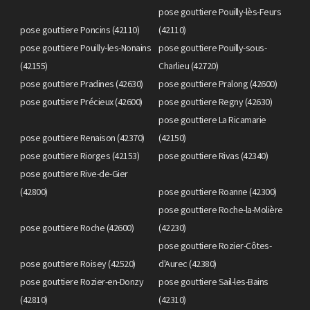
pose gouttiere Pouilly-lès-Feurs
pose gouttiere Poncins (42110)
(42110)
pose gouttiere Pouilly-les-Nonains
pose gouttiere Pouilly-sous-
(42155)
Charlieu (42720)
pose gouttiere Pradines (42630)
pose gouttiere Pralong (42600)
pose gouttiere Précieux (42600)
pose gouttiere Regny (42630)
pose gouttiere La Ricamarie
pose gouttiere Renaison (42370)
(42150)
pose gouttiere Riorges (42153)
pose gouttiere Rivas (42340)
pose gouttiere Rive-de-Gier
(42800)
pose gouttiere Roanne (42300)
pose gouttiere Roche-la-Molière
pose gouttiere Roche (42600)
(42230)
pose gouttiere Rozier-Côtes-
pose gouttiere Roisey (42520)
d'Aurec (42380)
pose gouttiere Rozier-en-Donzy
pose gouttiere Sail-les-Bains
(42810)
(42310)