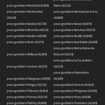
pose gouttiere Montchal (42360)
Bains (42210)
pose gouttiere Montverdun
pose gouttiere Mornand-en-Forez
(42130)
(42600)
pose gouttiere Nandax (42720)
pose gouttiere Neaux (42470)
pose gouttiere Néronde (42510)
pose gouttiere Nervieux (42510)
pose gouttiere Neulise (42590)
pose gouttiere Noailly (42640)
pose gouttiere Noës (42370)
pose gouttiere Noirétable (42440)
pose gouttiere Notre-Dame-de-
pose gouttiere Nollieux (42260)
Boisset (42120)
pose gouttiere La Pacaudière
pose gouttiere Ouches (42155)
(42310)
pose gouttiere Panissières
pose gouttiere Palogneux (42890)
(42360)
pose gouttiere Parigny (42120)
pose gouttiere Pavezin (42410)
pose gouttiere Pélussin (42410)
pose gouttiere Périgneux (42380)
pose gouttiere Perreux (42120)
pose gouttiere Pinay (42590)
pose gouttiere Planfoy (42660)
pose gouttiere Pommiers (42260)