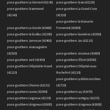
pose gouttiere La Gimond (42140)
pose gouttiere Graix (42220)
pose gouttiere Grammond
pose gouttiere La Grand-Croix
(42140)
(42320)
pose gouttiere Grézieux-le-
pose gouttiere La Gresle (42460)
Fromental (42600)
pose gouttiere Grézolles (42260)
pose gouttiere Gumières (42560)
pose gouttiere Jarnosse (42460)
pose gouttiere Jas (42110)
pose gouttiere Jeansagnière
(42920)
pose gouttiere Jonzieux (42660)
pose gouttiere Juré (42430)
pose gouttiere L'Étrat (42580)
pose gouttiere L'Hôpital-le-Grand
pose gouttiere L'Hôpital-sous-
(42210)
Rochefort (42130)
pose gouttiere La Bénisson-Dieu
pose gouttiere L'Horme (42152)
(42720)
pose gouttiere Lavieu (42560)
pose gouttiere Lay (42470)
pose gouttiere Leigneux (42130)
pose gouttiere Lentigny (42155)
pose gouttiere Lérigneux (42600)
pose gouttiere Lézigneux (42600)