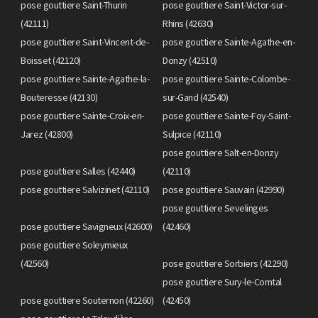
pose gouttiere Saint-Thurin
pose gouttiere Saint-Victor-sur-
(42111)
Rhins (42630)
pose gouttiere Saint-Vincent-de-
pose gouttiere Sainte-Agathe-en-
Boisset (42120)
Donzy (42510)
pose gouttiere Sainte-Agathe-la-
pose gouttiere Sainte-Colombe-
Bouteresse (42130)
sur-Gand (42540)
pose gouttiere Sainte-Croix-en-
pose gouttiere Sainte-Foy-Saint-
Jarez (42800)
Sulpice (42110)
pose gouttiere Salt-en-Donzy
pose gouttiere Salles (42440)
(42110)
pose gouttiere Salvizinet (42110)
pose gouttiere Sauvain (42990)
pose gouttiere Sevelinges
pose gouttiere Savigneux (42600)
(42460)
pose gouttiere Soleymieux
(42560)
pose gouttiere Sorbiers (42290)
pose gouttiere Sury-le-Comtal
pose gouttiere Souternon (42260)
(42450)