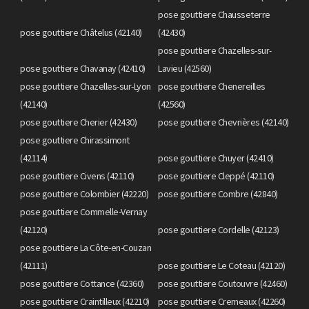
pose gouttiere Chausseterre
pose gouttiere Châtelus (42140)
(42430)
pose gouttiere Chazelles-sur-
pose gouttiere Chavanay (42410)
Lavieu (42560)
pose gouttiere Chazelles-sur-Lyon
pose gouttiere Chenereilles
(42140)
(42560)
pose gouttiere Cherier (42430)
pose gouttiere Chevrières (42140)
pose gouttiere Chirassimont
(42114)
pose gouttiere Chuyer (42410)
pose gouttiere Civens (42110)
pose gouttiere Cleppé (42110)
pose gouttiere Colombier (42220)
pose gouttiere Combre (42840)
pose gouttiere Commelle-Vernay
(42120)
pose gouttiere Cordelle (42123)
pose gouttiere La Côte-en-Couzan
(42111)
pose gouttiere Le Coteau (42120)
pose gouttiere Cottance (42360)
pose gouttiere Coutouvre (42460)
pose gouttiere Craintilleux (42210)
pose gouttiere Cremeaux (42260)