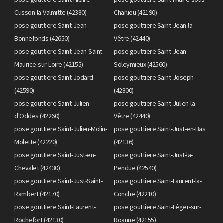
Cusson-la-Valmitte (42380)
Charlieu (42190)
pose gouttiere Saint-Jean-
pose gouttiere Saint-Jean-la-
Bonnefonds (42650)
Vêtre (42440)
pose gouttiere Saint-Jean-Saint-
pose gouttiere Saint-Jean-
Maurice-sur-Loire (42155)
Soleymieux (42560)
pose gouttiere Saint-Jodard
pose gouttiere Saint-Joseph
(42590)
(42800)
pose gouttiere Saint-Julien-
pose gouttiere Saint-Julien-la-
d'Oddes (42260)
Vêtre (42440)
pose gouttiere Saint-Julien-Molin-
pose gouttiere Saint-Just-en-Bas
Molette (42220)
(42136)
pose gouttiere Saint-Just-en-
pose gouttiere Saint-Just-la-
Chevalet (42430)
Pendue (42540)
pose gouttiere Saint-Just-Saint-
pose gouttiere Saint-Laurent-la-
Rambert (42170)
Conche (42210)
pose gouttiere Saint-Laurent-
pose gouttiere Saint-Léger-sur-
Rochefort (42130)
Roanne (42155)