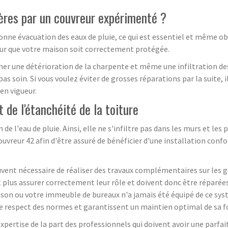
ières par un couvreur expérimenté ?
bonne évacuation des eaux de pluie, ce qui est essentiel et même ob
 pour que votre maison soit correctement protégée.
aîner une détérioration de la charpente et même une infiltration d
as soin. Si vous voulez éviter de grosses réparations par la suite,
en vigueur.
de l'étanchéité de la toiture
de l'eau de pluie. Ainsi, elle ne s'infiltre pas dans les murs et les
ouvreur 42 afin d'être assuré de bénéficier d'une installation con
ouvent nécessaire de réaliser des travaux complémentaires sur les gou
lus assurer correctement leur rôle et doivent donc être réparées
son ou votre immeuble de bureaux n'a jamais été équipé de ce sys
s le respect des normes et garantissent un maintien optimal de sa 
 expertise de la part des professionnels qui doivent avoir une par