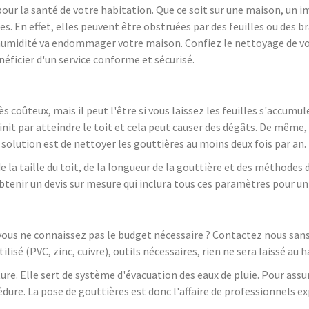
our la santé de votre habitation. Que ce soit sur une maison, un
. En effet, elles peuvent être obstruées par des feuilles ou des b
t l'humidité va endommager votre maison. Confiez le nettoyage de vo
éficier d'un service conforme et sécurisé.
s coûteux, mais il peut l'être si vous laissez les feuilles s'accumu
init par atteindre le toit et cela peut causer des dégâts. De même, 
 solution est de nettoyer les gouttières au moins deux fois par an.
 la taille du toit, de la longueur de la gouttière et des méthodes 
btenir un devis sur mesure qui inclura tous ces paramètres pour un
 vous ne connaissez pas le budget nécessaire ? Contactez nous san
lisé (PVC, zinc, cuivre), outils nécessaires, rien ne sera laissé au 
ure. Elle sert de système d'évacuation des eaux de pluie. Pour ass
dure. La pose de gouttières est donc l'affaire de professionnels ex