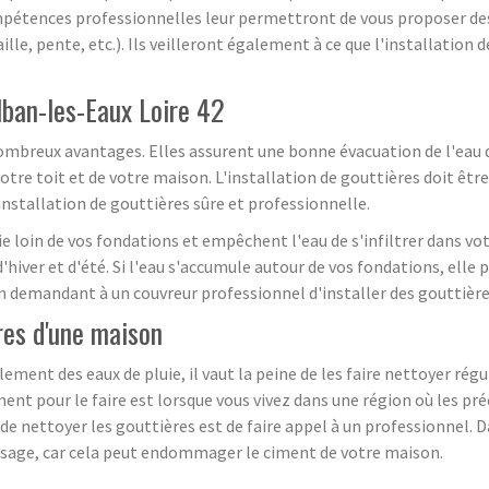
mpétences professionnelles leur permettront de vous proposer des 
ille, pente, etc.). Ils veilleront également à ce que l'installatio
lban-les-Eaux Loire 42
ombreux avantages. Elles assurent une bonne évacuation de l'eau de p
tre toit et de votre maison. L'installation de gouttières doit être
nstallation de gouttières sûre et professionnelle.
ie loin de vos fondations et empêchent l'eau de s'infiltrer dans vo
hiver et d'été. Si l'eau s'accumule autour de vos fondations, elle
n demandant à un couvreur professionnel d'installer des gouttières
res d'une maison
ment des eaux de pluie, il vaut la peine de les faire nettoyer rég
nt pour le faire est lorsque vous vivez dans une région où les pré
 nettoyer les gouttières est de faire appel à un professionnel. Dan
osage, car cela peut endommager le ciment de votre maison.