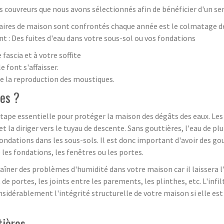
s couvreurs que nous avons sélectionnés afin de bénéficier d'un se
taires de maison sont confrontés chaque année est le colmatage d
 : Des fuites d'eau dans votre sous-sol ou vos fondations
fascia et à votre soffite
 font s'affaisser.
ise la reproduction des moustiques.
res ?
 étape essentielle pour protéger la maison des dégâts des eaux. Les
 et la diriger vers le tuyau de descente. Sans gouttières, l'eau de pl
ndations dans les sous-sols. Il est donc important d'avoir des gout
les fondations, les fenêtres ou les portes.
er des problèmes d'humidité dans votre maison car il laissera l'ea
 de portes, les joints entre les parements, les plinthes, etc. L'inf
onsidérablement l'intégrité structurelle de votre maison si elle es
tières