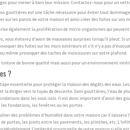
dages pour mener à bien leur mission. Contactez-nous pour un nett
os gouttières est une tâche nécessaire pour éviter tout dommage dû
r sur les parois de votre maison et ainsi créer des fuites sur vos m
vorise également la prolifération de micro-organismes qui peuven
, vous éviterez d'avoir de mauvaises surprises lorsqu'il pleut. Si 
rovoquer des fuites sur les murs extérieurs et s'il n'y a pas d'évac
on ou même provoquer des taches de moisissures sur votre plafond.
 toiture de bonne qualité mais aussi pour un environnement intéri
res ?
 étape essentielle pour protéger la maison des dégâts des eaux. Les
 et la diriger vers le tuyau de descente. Sans gouttières, l'eau de pl
ndations dans les sous-sols. Il est donc important d'avoir des gout
les fondations, les fenêtres ou les portes.
er des problèmes d'humidité dans votre maison car il laissera l'ea
 de portes, les joints entre les parements, les plinthes, etc. L'inf
onsidérablement l'intégrité structurelle de votre maison si elle es