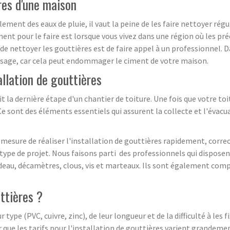
res d'une maison
ment des eaux de pluie, il vaut la peine de les faire nettoyer rég
nt pour le faire est lorsque vous vivez dans une région où les pré
 nettoyer les gouttières est de faire appel à un professionnel. Dan
osage, car cela peut endommager le ciment de votre maison.
tallation de gouttières
oit la dernière étape d'un chantier de toiture. Une fois que votre t
Ce sont des éléments essentiels qui assurent la collecte et l'évacua
n mesure de réaliser l'installation de gouttières rapidement, corre
type de projet. Nous faisons parti des professionnels qui disposen
cordeau, décamètres, clous, vis et marteaux. Ils sont également co
ttières ?
 type (PVC, cuivre, zinc), de leur longueur et de la difficulté à les f
 que les tarifs pour l'installation de gouttières varient grandeme