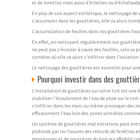
et de lunettes mais aussi d'échelles ou d'échafau
En plus de son aspect esthétique, le nettoyage de v
s'accumuler dans les gouttières, elle va alors tombe
L'accumulation de feuilles dans vos gouttières fa
En effet, en nettoyant régulièrement vos gouttières
ne peut pas s'écouler à cause des feuilles, cela va p
combles où elle va alors s'infiltrer dans l'isolati
Le nettoyage des gouttières est essentiel pour une
Pourquoi investir dans des gouttiè
L'installation de gouttières sur votre toit est une
stabiliser l'écoulement de l'eau de pluie sur le toit
s'infiltrer dans les murs ou même provoquer des ino
efficacement l'eau loin des zones sensibles comme 
Un système de gouttières mal entretenu peut entraîn
plafonds par les fissures des rebords de fenêtres et
moisissures et de pourriture du bois qui affaiblit c