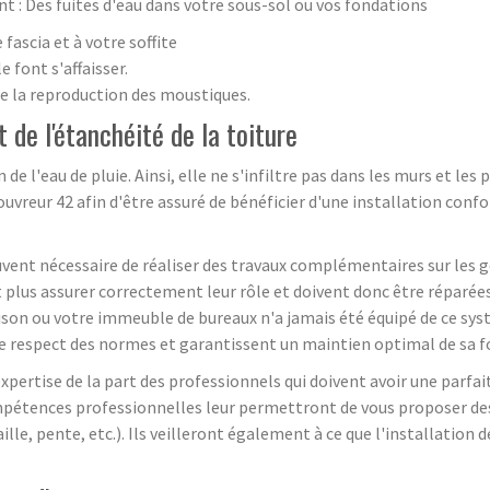
 : Des fuites d'eau dans votre sous-sol ou vos fondations
fascia et à votre soffite
 font s'affaisser.
ise la reproduction des moustiques.
de l'étanchéité de la toiture
de l'eau de pluie. Ainsi, elle ne s'infiltre pas dans les murs et les
ouvreur 42 afin d'être assuré de bénéficier d'une installation con
ouvent nécessaire de réaliser des travaux complémentaires sur les gou
lus assurer correctement leur rôle et doivent donc être réparées
son ou votre immeuble de bureaux n'a jamais été équipé de ce sys
s le respect des normes et garantissent un maintien optimal de sa 
 expertise de la part des professionnels qui doivent avoir une par
mpétences professionnelles leur permettront de vous proposer des 
ille, pente, etc.). Ils veilleront également à ce que l'installatio