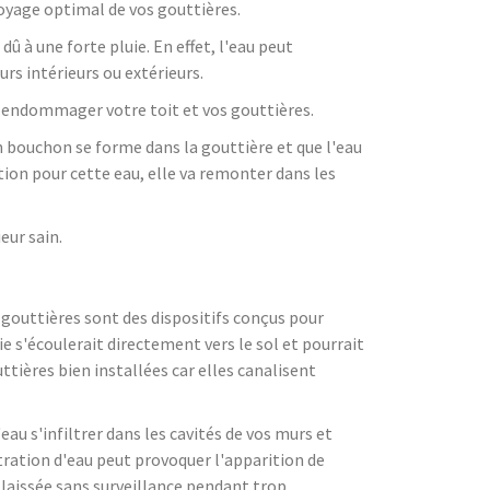
oyage optimal de vos gouttières.
 à une forte pluie. En effet, l'eau peut
urs intérieurs ou extérieurs.
t endommager votre toit et vos gouttières.
un bouchon se forme dans la gouttière et que l'eau
uation pour cette eau, elle va remonter dans les
eur sain.
 gouttières sont des dispositifs conçus pour
uie s'écoulerait directement vers le sol et pourrait
tières bien installées car elles canalisent
u s'infiltrer dans les cavités de vos murs et
iltration d'eau peut provoquer l'apparition de
t laissée sans surveillance pendant trop