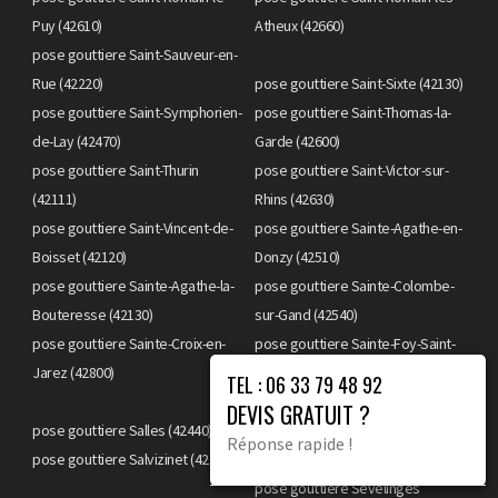
Puy (42610)
Atheux (42660)
pose gouttiere Saint-Sauveur-en-
Rue (42220)
pose gouttiere Saint-Sixte (42130)
pose gouttiere Saint-Symphorien-
pose gouttiere Saint-Thomas-la-
de-Lay (42470)
Garde (42600)
pose gouttiere Saint-Thurin
pose gouttiere Saint-Victor-sur-
(42111)
Rhins (42630)
pose gouttiere Saint-Vincent-de-
pose gouttiere Sainte-Agathe-en-
Boisset (42120)
Donzy (42510)
pose gouttiere Sainte-Agathe-la-
pose gouttiere Sainte-Colombe-
Bouteresse (42130)
sur-Gand (42540)
pose gouttiere Sainte-Croix-en-
pose gouttiere Sainte-Foy-Saint-
Jarez (42800)
Sulpice (42110)
TEL : 06 33 79 48 92
pose gouttiere Salt-en-Donzy
DEVIS GRATUIT ?
pose gouttiere Salles (42440)
(42110)
Réponse rapide !
pose gouttiere Salvizinet (42110)
pose gouttiere Sauvain (42990)
pose gouttiere Sevelinges