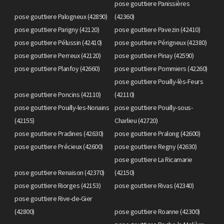
pose gouttiere Panissières
pose gouttiere Palogneux (42890)
(42360)
pose gouttiere Parigny (42120)
pose gouttiere Pavezin (42410)
pose gouttiere Pélussin (42410)
pose gouttiere Périgneux (42380)
pose gouttiere Perreux (42120)
pose gouttiere Pinay (42590)
pose gouttiere Planfoy (42660)
pose gouttiere Pommiers (42260)
pose gouttiere Pouilly-lès-Feurs
pose gouttiere Poncins (42110)
(42110)
pose gouttiere Pouilly-les-Nonains
pose gouttiere Pouilly-sous-
(42155)
Charlieu (42720)
pose gouttiere Pradines (42630)
pose gouttiere Pralong (42600)
pose gouttiere Précieux (42600)
pose gouttiere Regny (42630)
pose gouttiere La Ricamarie
pose gouttiere Renaison (42370)
(42150)
pose gouttiere Riorges (42153)
pose gouttiere Rivas (42340)
pose gouttiere Rive-de-Gier
(42800)
pose gouttiere Roanne (42300)