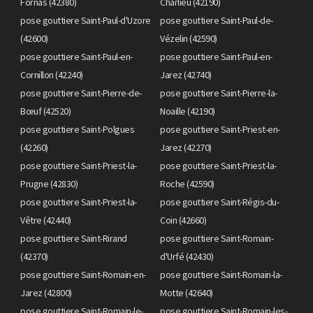
Fornas (42380)
Charlieu (42190)
pose gouttiere Saint-Paul-d'Uzore
pose gouttiere Saint-Paul-de-
(42600)
Vézelin (42590)
pose gouttiere Saint-Paul-en-
pose gouttiere Saint-Paul-en-
Cornillon (42240)
Jarez (42740)
pose gouttiere Saint-Pierre-de-
pose gouttiere Saint-Pierre-la-
Bœuf (42520)
Noaille (42190)
pose gouttiere Saint-Polgues
pose gouttiere Saint-Priest-en-
(42260)
Jarez (42270)
pose gouttiere Saint-Priest-la-
pose gouttiere Saint-Priest-la-
Prugne (42830)
Roche (42590)
pose gouttiere Saint-Priest-la-
pose gouttiere Saint-Régis-du-
Vêtre (42440)
Coin (42660)
pose gouttiere Saint-Rirand
pose gouttiere Saint-Romain-
(42370)
d'Urfé (42430)
pose gouttiere Saint-Romain-en-
pose gouttiere Saint-Romain-la-
Jarez (42800)
Motte (42640)
pose gouttiere Saint-Romain-le-
pose gouttiere Saint-Romain-les-