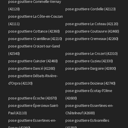
pose gouttiere Commelle-Vernay
(42120)
pose gouttiere Cordelle (42123)
pose gouttiere La Côte-en-Couzan
(42111)
pose gouttiere Le Coteau (42120)
pose gouttiere Cottance (42360)
pose gouttiere Coutouvre (42460)
pose gouttiere Craintilleux (42210)
pose gouttiere Cremeaux (42260)
pose gouttiere Croizet-sur-Gand
(42540)
pose gouttiere Le Crozet (42310)
pose gouttiere Cuinzier (42460)
pose gouttiere Cuzieu (42330)
pose gouttiere Dancé (42260)
pose gouttiere Dargoire (42800)
pose gouttiere Débats-Rivière-
d'Orpra (42130)
pose gouttiere Doizieux (42740)
pose gouttiere Écotay-l'Olme
pose gouttiere Écoche (42670)
(42600)
pose gouttiere Épercieux-Saint-
pose gouttiere Essertines-en-
Paul (42110)
Châtelneuf (42600)
pose gouttiere Essertines-en-
pose gouttiere Estivareilles
Donzy (42360)
(42380)