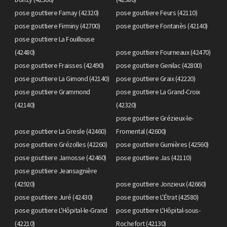
pose gouttiere Farnay (42320)
pose gouttiere Feurs (42110)
pose gouttiere Firminy (42700)
pose gouttiere Fontanès (42140)
pose gouttiere La Fouillouse
(42480)
pose gouttiere Fourneaux (42470)
pose gouttiere Fraisses (42490)
pose gouttiere Genilac (42800)
pose gouttiere La Gimond (42140)
pose gouttiere Graix (42220)
pose gouttiere Grammond
pose gouttiere La Grand-Croix
(42140)
(42320)
pose gouttiere Grézieux-le-
pose gouttiere La Gresle (42460)
Fromental (42600)
pose gouttiere Grézolles (42260)
pose gouttiere Gumières (42560)
pose gouttiere Jarnosse (42460)
pose gouttiere Jas (42110)
pose gouttiere Jeansagnière
(42920)
pose gouttiere Jonzieux (42660)
pose gouttiere Juré (42430)
pose gouttiere L'Étrat (42580)
pose gouttiere L'Hôpital-le-Grand
pose gouttiere L'Hôpital-sous-
(42210)
Rochefort (42130)