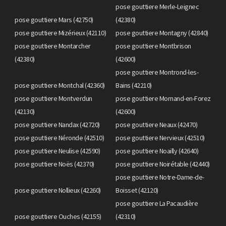
pose gouttiere Merle-Leignec
pose gouttiere Mars (42750)
(42380)
pose gouttiere Mizérieux (42110)
pose gouttiere Montagny (42840)
pose gouttiere Montarcher
pose gouttiere Montbrison
(42380)
(42600)
pose gouttiere Montrond-les-
pose gouttiere Montchal (42360)
Bains (42210)
pose gouttiere Montverdun
pose gouttiere Mornand-en-Forez
(42130)
(42600)
pose gouttiere Nandax (42720)
pose gouttiere Neaux (42470)
pose gouttiere Néronde (42510)
pose gouttiere Nervieux (42510)
pose gouttiere Neulise (42590)
pose gouttiere Noailly (42640)
pose gouttiere Noës (42370)
pose gouttiere Noirétable (42440)
pose gouttiere Notre-Dame-de-
pose gouttiere Nollieux (42260)
Boisset (42120)
pose gouttiere La Pacaudière
pose gouttiere Ouches (42155)
(42310)