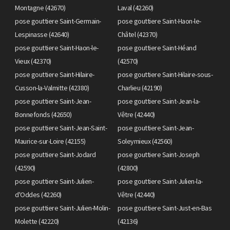
Montagne (42670)
Laval (42260)
pose gouttiere Saint-Germain-
pose gouttiere Saint-Haon-le-
Lespinasse (42640)
Châtel (42370)
pose gouttiere Saint-Haon-le-
pose gouttiere Saint-Héand
Vieux (42370)
(42570)
pose gouttiere Saint-Hilaire-
pose gouttiere Saint-Hilaire-sous-
Cusson-la-Valmitte (42380)
Charlieu (42190)
pose gouttiere Saint-Jean-
pose gouttiere Saint-Jean-la-
Bonnefonds (42650)
Vêtre (42440)
pose gouttiere Saint-Jean-Saint-
pose gouttiere Saint-Jean-
Maurice-sur-Loire (42155)
Soleymieux (42560)
pose gouttiere Saint-Jodard
pose gouttiere Saint-Joseph
(42590)
(42800)
pose gouttiere Saint-Julien-
pose gouttiere Saint-Julien-la-
d'Oddes (42260)
Vêtre (42440)
pose gouttiere Saint-Julien-Molin-
pose gouttiere Saint-Just-en-Bas
Molette (42220)
(42136)