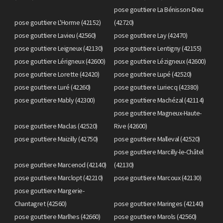
pose gouttiere La Bénisson-Dieu
pose gouttiere L'Horme (42152)
(42720)
pose gouttiere Lavieu (42560)
pose gouttiere Lay (42470)
pose gouttiere Leigneux (42130)
pose gouttiere Lentigny (42155)
pose gouttiere Lérigneux (42600)
pose gouttiere Lézigneux (42600)
pose gouttiere Lorette (42420)
pose gouttiere Lupé (42520)
pose gouttiere Luré (42260)
pose gouttiere Luriecq (42380)
pose gouttiere Mably (42300)
pose gouttiere Machézal (42114)
pose gouttiere Magneux-Haute-
pose gouttiere Maclas (42520)
Rive (42600)
pose gouttiere Maizilly (42750)
pose gouttiere Malleval (42520)
pose gouttiere Marcilly-le-Châtel
pose gouttiere Marcenod (42140)
(42130)
pose gouttiere Marclopt (42210)
pose gouttiere Marcoux (42130)
pose gouttiere Margerie-
Chantagret (42560)
pose gouttiere Maringes (42140)
pose gouttiere Marlhes (42660)
pose gouttiere Marols (42560)