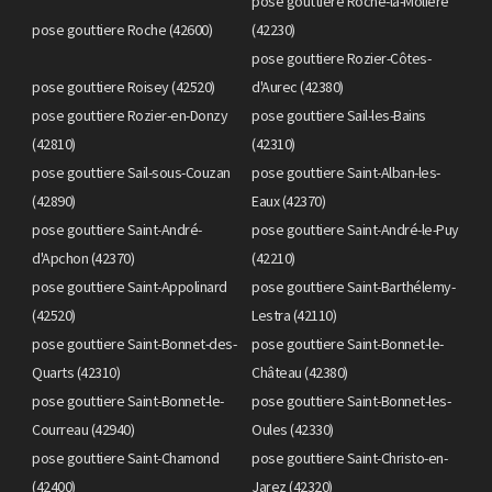
pose gouttiere Roche-la-Molière
pose gouttiere Roche (42600)
(42230)
pose gouttiere Rozier-Côtes-
pose gouttiere Roisey (42520)
d'Aurec (42380)
pose gouttiere Rozier-en-Donzy
pose gouttiere Sail-les-Bains
(42810)
(42310)
pose gouttiere Sail-sous-Couzan
pose gouttiere Saint-Alban-les-
(42890)
Eaux (42370)
pose gouttiere Saint-André-
pose gouttiere Saint-André-le-Puy
d'Apchon (42370)
(42210)
pose gouttiere Saint-Appolinard
pose gouttiere Saint-Barthélemy-
(42520)
Lestra (42110)
pose gouttiere Saint-Bonnet-des-
pose gouttiere Saint-Bonnet-le-
Quarts (42310)
Château (42380)
pose gouttiere Saint-Bonnet-le-
pose gouttiere Saint-Bonnet-les-
Courreau (42940)
Oules (42330)
pose gouttiere Saint-Chamond
pose gouttiere Saint-Christo-en-
(42400)
Jarez (42320)