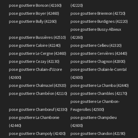
pose gouttiere Bonson (42160)
(42220)
pose gouttiere Boyer (42460)
pose gouttiere Briennon (42720)
pose gouttiere Bully (42260)
pose gouttiere Burdignes (42220)
pose gouttiere Bussy-Albieux
pose gouttiere Bussières (42510)
(42260)
pose gouttiere Caloire (42240)
pose gouttiere Cellieu (42320)
pose gouttiere Le Cergne (42460)
pose gouttiere Cervières (42440)
pose gouttiere Cezay (42130)
pose gouttiere Chagnon (42800)
pose gouttiere Chalain-d'Uzore
pose gouttiere Chalain-le-Comtal
(42600)
(42600)
pose gouttiere Chalmazel (42920)
pose gouttiere La Chamba (42440)
pose gouttiere Chambéon (42110)
pose gouttiere Chambles (42170)
pose gouttiere Le Chambon-
pose gouttiere Chambœuf (42330)
Feugerolles (42500)
pose gouttiere La Chambonie
pose gouttiere Champdieu
(42440)
(42600)
pose gouttiere Champoly (42430)
pose gouttiere Chandon (42190)