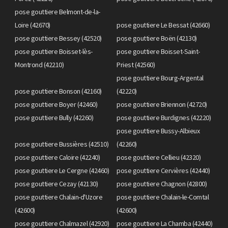
pose gouttiere Belmont-de-la-
Loire (42670)
pose gouttiere Le Bessat (42660)
pose gouttiere Bessey (42520)
pose gouttiere Boën (42130)
pose gouttiere Boisset-lès-
pose gouttiere Boisset-Saint-
Montrond (42210)
Priest (42560)
pose gouttiere Bourg-Argental
pose gouttiere Bonson (42160)
(42220)
pose gouttiere Boyer (42460)
pose gouttiere Briennon (42720)
pose gouttiere Bully (42260)
pose gouttiere Burdignes (42220)
pose gouttiere Bussy-Albieux
pose gouttiere Bussières (42510)
(42260)
pose gouttiere Caloire (42240)
pose gouttiere Cellieu (42320)
pose gouttiere Le Cergne (42460)
pose gouttiere Cervières (42440)
pose gouttiere Cezay (42130)
pose gouttiere Chagnon (42800)
pose gouttiere Chalain-d'Uzore
pose gouttiere Chalain-le-Comtal
(42600)
(42600)
pose gouttiere Chalmazel (42920)
pose gouttiere La Chamba (42440)