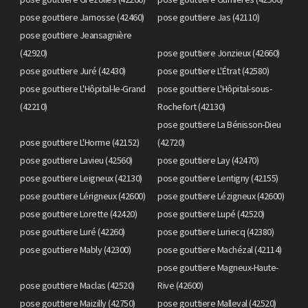
pose gouttiere Jarnosse (42460)
pose gouttiere Jas (42110)
pose gouttiere Jeansagnière
(42920)
pose gouttiere Jonzieux (42660)
pose gouttiere Juré (42430)
pose gouttiere L'Étrat (42580)
pose gouttiere L'Hôpital-le-Grand
pose gouttiere L'Hôpital-sous-
(42210)
Rochefort (42130)
pose gouttiere La Bénisson-Dieu
pose gouttiere L'Horme (42152)
(42720)
pose gouttiere Lavieu (42560)
pose gouttiere Lay (42470)
pose gouttiere Leigneux (42130)
pose gouttiere Lentigny (42155)
pose gouttiere Lérigneux (42600)
pose gouttiere Lézigneux (42600)
pose gouttiere Lorette (42420)
pose gouttiere Lupé (42520)
pose gouttiere Luré (42260)
pose gouttiere Luriecq (42380)
pose gouttiere Mably (42300)
pose gouttiere Machézal (42114)
pose gouttiere Magneux-Haute-
pose gouttiere Maclas (42520)
Rive (42600)
pose gouttiere Maizilly (42750)
pose gouttiere Malleval (42520)