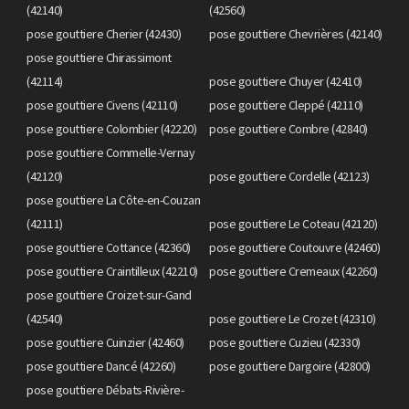
(42140)
(42560)
pose gouttiere Cherier (42430)
pose gouttiere Chevrières (42140)
pose gouttiere Chirassimont
(42114)
pose gouttiere Chuyer (42410)
pose gouttiere Civens (42110)
pose gouttiere Cleppé (42110)
pose gouttiere Colombier (42220)
pose gouttiere Combre (42840)
pose gouttiere Commelle-Vernay
(42120)
pose gouttiere Cordelle (42123)
pose gouttiere La Côte-en-Couzan
(42111)
pose gouttiere Le Coteau (42120)
pose gouttiere Cottance (42360)
pose gouttiere Coutouvre (42460)
pose gouttiere Craintilleux (42210)
pose gouttiere Cremeaux (42260)
pose gouttiere Croizet-sur-Gand
(42540)
pose gouttiere Le Crozet (42310)
pose gouttiere Cuinzier (42460)
pose gouttiere Cuzieu (42330)
pose gouttiere Dancé (42260)
pose gouttiere Dargoire (42800)
pose gouttiere Débats-Rivière-