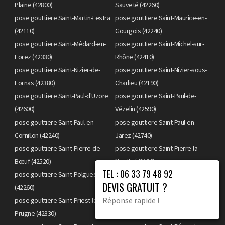
Plaine (42800)
Sauveté (42260)
pose gouttiere Saint-Martin-Lestra
pose gouttiere Saint-Maurice-en-
(42110)
Gourgois (42240)
pose gouttiere Saint-Médard-en-
pose gouttiere Saint-Michel-sur-
Forez (42330)
Rhône (42410)
pose gouttiere Saint-Nizier-de-
pose gouttiere Saint-Nizier-sous-
Fornas (42380)
Charlieu (42190)
pose gouttiere Saint-Paul-d'Uzore
pose gouttiere Saint-Paul-de-
(42600)
Vézelin (42590)
pose gouttiere Saint-Paul-en-
pose gouttiere Saint-Paul-en-
Cornillon (42240)
Jarez (42740)
pose gouttiere Saint-Pierre-de-
pose gouttiere Saint-Pierre-la-
Bœuf (42520)
Noaille (42190)
TEL : 06 33 79 48 92
pose gouttiere Saint-Polgues
pose gouttiere Saint-Priest-en-
DEVIS GRATUIT ?
(42260)
Jarez (42270)
Réponse rapide !
pose gouttiere Saint-Priest-la-
pose gouttiere Saint-Priest-la-
Prugne (42830)
Roche (42590)