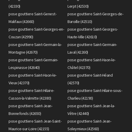
(42330)
Lerpt (42530)
pose gouttiere Saint-Genest-
pose gouttiere Saint-Georges-de-
Malifaux (42660)
Baroille (42510)
pose gouttiere Saint-Georges-en-
pose gouttiere Saint-Georges-
Couzan (42990)
Haute-Ville (42610)
pose gouttiere Saint-Germain-la-
pose gouttiere Saint-Germain-
Montagne (42670)
Laval (42260)
pose gouttiere Saint-Germain-
pose gouttiere Saint-Haon-le-
Lespinasse (42640)
Châtel (42370)
pose gouttiere Saint-Haon-le-
pose gouttiere Saint-Héand
Vieux (42370)
(42570)
pose gouttiere Saint-Hilaire-
pose gouttiere Saint-Hilaire-sous-
Cusson-la-Valmitte (42380)
Charlieu (42190)
pose gouttiere Saint-Jean-
pose gouttiere Saint-Jean-la-
Bonnefonds (42650)
Vêtre (42440)
pose gouttiere Saint-Jean-Saint-
pose gouttiere Saint-Jean-
Maurice-sur-Loire (42155)
Soleymieux (42560)