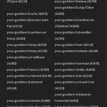
d'Orpra (42130)
pose gouttiere Doizieux (42740)
pose gouttiere Écotay-l'Olme
pose gouttiere Écoche (42670)
(42600)
pose gouttiere Épercieux-Saint-
pose gouttiere Essertines-en-
Paul (42110)
Châtelneuf (42600)
pose gouttiere Essertines-en-
pose gouttiere Estivareilles
Donzy (42360)
(42380)
pose gouttiere Farnay (42320)
pose gouttiere Feurs (42110)
pose gouttiere Firminy (42700)
pose gouttiere Fontanès (42140)
pose gouttiere La Fouillouse
(42480)
pose gouttiere Fourneaux (42470)
pose gouttiere Fraisses (42490)
pose gouttiere Genilac (42800)
pose gouttiere La Gimond (42140)
pose gouttiere Graix (42220)
pose gouttiere Grammond
pose gouttiere La Grand-Croix
(42140)
(42320)
pose gouttiere Grézieux-le-
pose gouttiere La Gresle (42460)
Fromental (42600)
pose gouttiere Grézolles (42260)
pose gouttiere Gumières (42560)