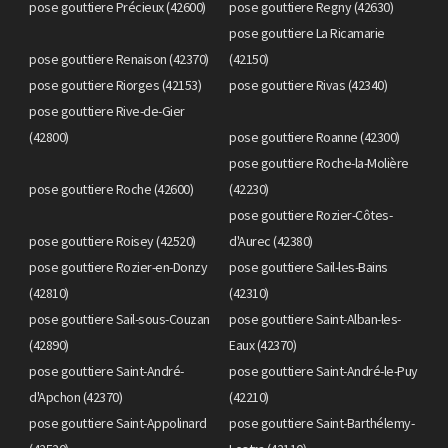
pose gouttiere Précieux (42600)
pose gouttiere Regny (42630)
pose gouttiere La Ricamarie
pose gouttiere Renaison (42370)
(42150)
pose gouttiere Riorges (42153)
pose gouttiere Rivas (42340)
pose gouttiere Rive-de-Gier
(42800)
pose gouttiere Roanne (42300)
pose gouttiere Roche-la-Molière
pose gouttiere Roche (42600)
(42230)
pose gouttiere Rozier-Côtes-
pose gouttiere Roisey (42520)
d'Aurec (42380)
pose gouttiere Rozier-en-Donzy
pose gouttiere Sail-les-Bains
(42810)
(42310)
pose gouttiere Sail-sous-Couzan
pose gouttiere Saint-Alban-les-
(42890)
Eaux (42370)
pose gouttiere Saint-André-
pose gouttiere Saint-André-le-Puy
d'Apchon (42370)
(42210)
pose gouttiere Saint-Appolinard
pose gouttiere Saint-Barthélemy-