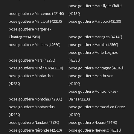
pose gouttiere Marcilly-le-Châtel
pose gouttiere Marcenod (42140)
(42130)
pose gouttiere Marclopt (42210)
pose gouttiere Marcoux (42130)
pose gouttiere Margerie-
Chantagret (42560)
pose gouttiere Maringes (42140)
pose gouttiere Marlhes (42660)
pose gouttiere Marols (42560)
pose gouttiere Merle-Leignec
pose gouttiere Mars (42750)
(42380)
pose gouttiere Mizérieux (42110)
pose gouttiere Montagny (42840)
pose gouttiere Montarcher
pose gouttiere Montbrison
(42380)
(42600)
pose gouttiere Montrond-les-
pose gouttiere Montchal (42360)
Bains (42210)
pose gouttiere Montverdun
pose gouttiere Mornand-en-Forez
(42130)
(42600)
pose gouttiere Nandax (42720)
pose gouttiere Neaux (42470)
pose gouttiere Néronde (42510)
pose gouttiere Nervieux (42510)