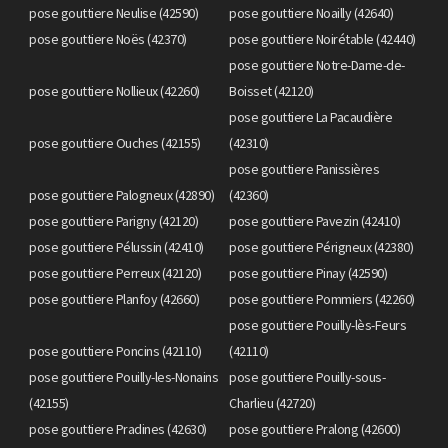
pose gouttiere Neulise (42590)
pose gouttiere Noailly (42640)
pose gouttiere Noës (42370)
pose gouttiere Noirétable (42440)
pose gouttiere Notre-Dame-de-
pose gouttiere Nollieux (42260)
Boisset (42120)
pose gouttiere La Pacaudière
pose gouttiere Ouches (42155)
(42310)
pose gouttiere Panissières
pose gouttiere Palogneux (42890)
(42360)
pose gouttiere Parigny (42120)
pose gouttiere Pavezin (42410)
pose gouttiere Pélussin (42410)
pose gouttiere Périgneux (42380)
pose gouttiere Perreux (42120)
pose gouttiere Pinay (42590)
pose gouttiere Planfoy (42660)
pose gouttiere Pommiers (42260)
pose gouttiere Pouilly-lès-Feurs
pose gouttiere Poncins (42110)
(42110)
pose gouttiere Pouilly-les-Nonains
pose gouttiere Pouilly-sous-
(42155)
Charlieu (42720)
pose gouttiere Pradines (42630)
pose gouttiere Pralong (42600)