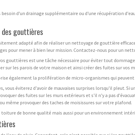
besoin d'un drainage supplémentaire ou d'une récupération d'eau ?
 des gouttières
aitement adapté afin de réaliser un nettoyage de gouttière efficac
dages pour mener à bien leur mission. Contactez-nous pour un nett
os gouttières est une tâche nécessaire pour éviter tout dommage dû
r sur les parois de votre maison et ainsi créer des fuites sur vos m
vorise également la prolifération de micro-organismes qui peuven
, vous éviterez d'avoir de mauvaises surprises lorsqu'il pleut. Si 
rovoquer des fuites sur les murs extérieurs et s'il n'y a pas d'évac
on ou même provoquer des taches de moisissures sur votre plafond.
 toiture de bonne qualité mais aussi pour un environnement intéri
tières
e l'eau de pluie. Cependant, cela n'est possible que si les goutti