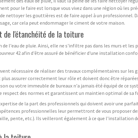
ment des eaux de pluie, il vaut la peine de les faire nettoyer rég
nt pour le faire est lorsque vous vivez dans une région où les pré
 nettoyer les gouttières est de faire appel à un professionnel. Dan
osage, car cela peut endommager le ciment de votre maison.
de l'étanchéité de la toiture
de l'eau de pluie. Ainsi, elle ne s'infiltre pas dans les murs et les
ouvreur 42 afin d'être assuré de bénéficier d'une installation con
ouvent nécessaire de réaliser des travaux complémentaires sur les gou
lus assurer correctement leur rôle et doivent donc être réparées
son ou votre immeuble de bureaux n'a jamais été équipé de ce sys
s le respect des normes et garantissent un maintien optimal de sa 
 expertise de la part des professionnels qui doivent avoir une par
mpétences professionnelles leur permettront de vous proposer des 
ille, pente, etc.). Ils veilleront également à ce que l'installatio
 la toiture