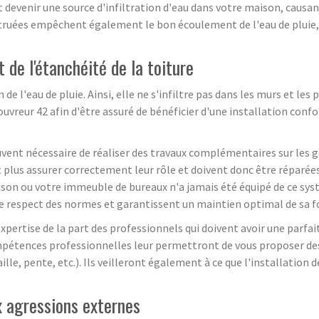
devenir une source d'infiltration d'eau dans votre maison, causa
bstruées empêchent également le bon écoulement de l'eau de plui
de l'étanchéité de la toiture
de l'eau de pluie. Ainsi, elle ne s'infiltre pas dans les murs et les
ouvreur 42 afin d'être assuré de bénéficier d'une installation con
ouvent nécessaire de réaliser des travaux complémentaires sur les gou
lus assurer correctement leur rôle et doivent donc être réparées
son ou votre immeuble de bureaux n'a jamais été équipé de ce sys
s le respect des normes et garantissent un maintien optimal de sa 
 expertise de la part des professionnels qui doivent avoir une par
mpétences professionnelles leur permettront de vous proposer des 
ille, pente, etc.). Ils veilleront également à ce que l'installatio
x agressions externes