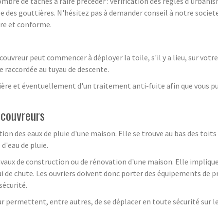
ombre de tâches à faire précéder : vérification des règles d'urbanis
lle des gouttières. N'hésitez pas à demander conseil à notre societe
ûre et conforme.
ouvreur peut commencer à déployer la toile, s'il y a lieu, sur votre
te raccordée au tuyau de descente.
tière et éventuellement d'un traitement anti-fuite afin que vous p
 couvreurs
n des eaux de pluie d'une maison. Elle se trouve au bas des toits e
 d'eau de pluie.
avaux de construction ou de rénovation d'une maison. Elle implique de
i de chute. Les ouvriers doivent donc porter des équipements de 
sécurité.
 permettent, entre autres, de se déplacer en toute sécurité sur les 