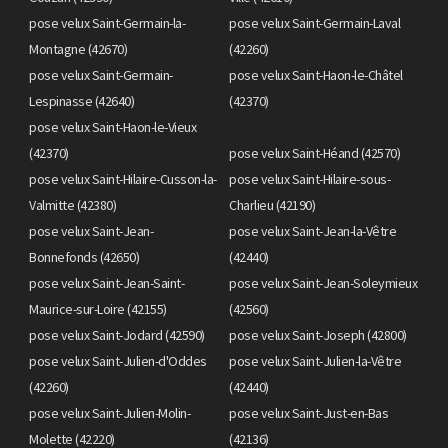
pose velux Saint-Germain-la-
pose velux Saint-Germain-Laval
Montagne (42670)
(42260)
pose velux Saint-Germain-
pose velux Saint-Haon-le-Châtel
Lespinasse (42640)
(42370)
pose velux Saint-Haon-le-Vieux
(42370)
pose velux Saint-Héand (42570)
pose velux Saint-Hilaire-Cusson-la-
pose velux Saint-Hilaire-sous-
Valmitte (42380)
Charlieu (42190)
pose velux Saint-Jean-
pose velux Saint-Jean-la-Vêtre
Bonnefonds (42650)
(42440)
pose velux Saint-Jean-Saint-
pose velux Saint-Jean-Soleymieux
Maurice-sur-Loire (42155)
(42560)
pose velux Saint-Jodard (42590)
pose velux Saint-Joseph (42800)
pose velux Saint-Julien-d'Oddes
pose velux Saint-Julien-la-Vêtre
(42260)
(42440)
pose velux Saint-Julien-Molin-
pose velux Saint-Just-en-Bas
Molette (42220)
(42136)