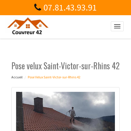
07.81.43.93.91
Toggle
naviga
Pose velux Saint-Victor-sur-Rhins 42
Accueil
Pose Velux Saint-Victor-sur-Rhins 42