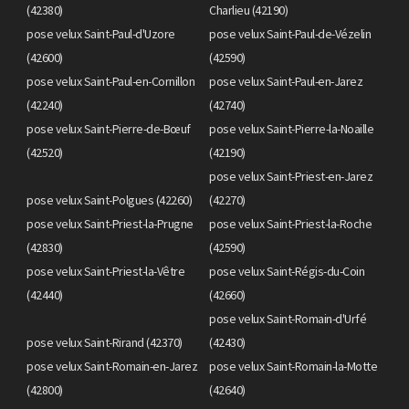
(42380)
Charlieu (42190)
pose velux Saint-Paul-d'Uzore
pose velux Saint-Paul-de-Vézelin
(42600)
(42590)
pose velux Saint-Paul-en-Cornillon
pose velux Saint-Paul-en-Jarez
(42240)
(42740)
pose velux Saint-Pierre-de-Bœuf
pose velux Saint-Pierre-la-Noaille
(42520)
(42190)
pose velux Saint-Priest-en-Jarez
pose velux Saint-Polgues (42260)
(42270)
pose velux Saint-Priest-la-Prugne
pose velux Saint-Priest-la-Roche
(42830)
(42590)
pose velux Saint-Priest-la-Vêtre
pose velux Saint-Régis-du-Coin
(42440)
(42660)
pose velux Saint-Romain-d'Urfé
pose velux Saint-Rirand (42370)
(42430)
pose velux Saint-Romain-en-Jarez
pose velux Saint-Romain-la-Motte
(42800)
(42640)