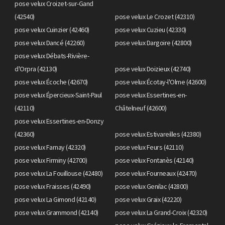
pose velux Croizet-sur-Gand
(42540)
pose velux Le Crozet (42310)
pose velux Cuinzier (42460)
pose velux Cuzieu (42330)
pose velux Dancé (42260)
pose velux Dargoire (42800)
pose velux Débats-Rivière-
d'Orpra (42130)
pose velux Doizieux (42740)
pose velux Écoche (42670)
pose velux Écotay-l'Olme (42600)
pose velux Épercieux-Saint-Paul
pose velux Essertines-en-
(42110)
Châtelneuf (42600)
pose velux Essertines-en-Donzy
(42360)
pose velux Estivareilles (42380)
pose velux Farnay (42320)
pose velux Feurs (42110)
pose velux Firminy (42700)
pose velux Fontanès (42140)
pose velux La Fouillouse (42480)
pose velux Fourneaux (42470)
pose velux Fraisses (42490)
pose velux Genilac (42800)
pose velux La Gimond (42140)
pose velux Graix (42220)
pose velux Grammond (42140)
pose velux La Grand-Croix (42320)