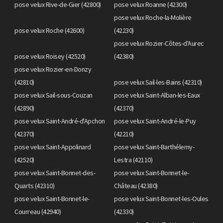
pose velux Rive-de-Gier (42800)
pose velux Roanne (42300)
pose velux Roche-la-Molière
pose velux Roche (42600)
(42230)
pose velux Rozier-Côtes-d'Aurec
pose velux Roisey (42520)
(42380)
pose velux Rozier-en-Donzy
(42810)
pose velux Sail-les-Bains (42310)
pose velux Sail-sous-Couzan
pose velux Saint-Alban-les-Eaux
(42890)
(42370)
pose velux Saint-André-d'Apchon
pose velux Saint-André-le-Puy
(42370)
(42210)
pose velux Saint-Appolinard
pose velux Saint-Barthélemy-
(42520)
Lestra (42110)
pose velux Saint-Bonnet-des-
pose velux Saint-Bonnet-le-
Quarts (42310)
Château (42380)
pose velux Saint-Bonnet-le-
pose velux Saint-Bonnet-les-Oules
Courreau (42940)
(42330)