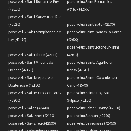
pose velux Saint-Romain-le-Puy
pose velux Saint-Romain-les-
(42610)
Atheux (42660)
pose velux Saint-Sauveur-en-Rue
(42220)
pose velux Saint-Sixte (42130)
pose velux Saint-Symphorien-de-
pose velux Saint-Thomas-la-Garde
Lay (42470)
(42600)
pose velux Saint-Victor-sur-Rhins
pose velux Saint-Thurin (42111)
(42630)
pose velux Saint-Vincent-de-
pose velux Sainte-Agathe-en-
Boisset (42120)
Donzy (42510)
pose velux Sainte-Agathe-la-
pose velux Sainte-Colombe-sur-
Bouteresse (42130)
Gand (42540)
pose velux Sainte-Croix-en-Jarez
pose velux Sainte-Foy-Saint-
(42800)
Sulpice (42110)
pose velux Salles (42440)
pose velux Salt-en-Donzy (42110)
pose velux Salvizinet (42110)
pose velux Sauvain (42990)
pose velux Savigneux (42600)
pose velux Sevelinges (42460)
pose velux Soleymieux (42560)
pose velux Sorbiers (42290)