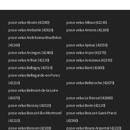
pose velux Aboën (42380)
pose velux Ailleux (42130)
pose velux Ambierle (42820)
pose velux Amions (42260)
pose velux Andrézieux-Bouthéon
(42160)
pose velux Apinac (42550)
pose velux Arcinges (42460)
pose velux Arçon (42370)
pose velux Arthun (42130)
pose velux Aveizieux (42330)
pose velux Balbigny (42510)
pose velux Bard (42600)
pose velux Bellegarde-en-Forez
(42210)
pose velux Belleroche (42670)
pose velux Belmont-de-la-Loire
(42670)
pose velux Le Bessat (42660)
pose velux Bessey (42520)
pose velux Boën (42130)
pose velux Boisset-lès-Montrond
pose velux Boisset-Saint-Priest
(42210)
(42560)
pose velux Bonson (42160)
pose velux Bourg-Argental (42220)