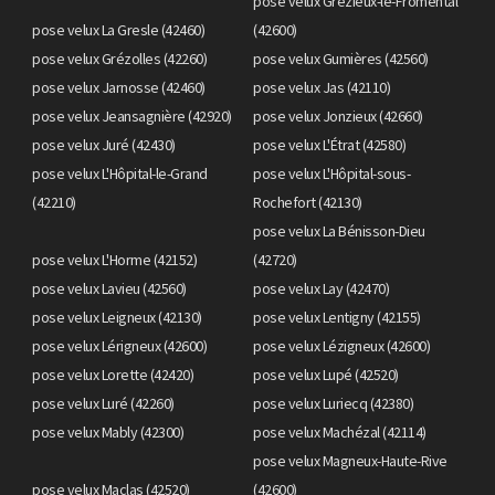
pose velux Grézieux-le-Fromental
pose velux La Gresle (42460)
(42600)
pose velux Grézolles (42260)
pose velux Gumières (42560)
pose velux Jarnosse (42460)
pose velux Jas (42110)
pose velux Jeansagnière (42920)
pose velux Jonzieux (42660)
pose velux Juré (42430)
pose velux L'Étrat (42580)
pose velux L'Hôpital-le-Grand
pose velux L'Hôpital-sous-
(42210)
Rochefort (42130)
pose velux La Bénisson-Dieu
pose velux L'Horme (42152)
(42720)
pose velux Lavieu (42560)
pose velux Lay (42470)
pose velux Leigneux (42130)
pose velux Lentigny (42155)
pose velux Lérigneux (42600)
pose velux Lézigneux (42600)
pose velux Lorette (42420)
pose velux Lupé (42520)
pose velux Luré (42260)
pose velux Luriecq (42380)
pose velux Mably (42300)
pose velux Machézal (42114)
pose velux Magneux-Haute-Rive
pose velux Maclas (42520)
(42600)