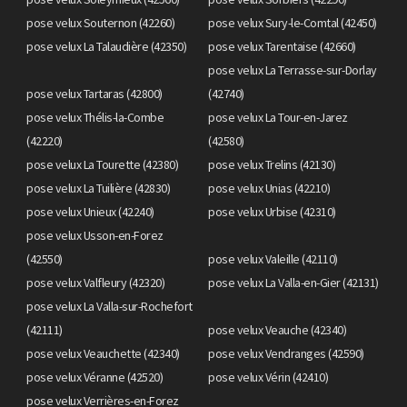
pose velux Souternon (42260)
pose velux Sury-le-Comtal (42450)
pose velux La Talaudière (42350)
pose velux Tarentaise (42660)
pose velux La Terrasse-sur-Dorlay
pose velux Tartaras (42800)
(42740)
pose velux Thélis-la-Combe
pose velux La Tour-en-Jarez
(42220)
(42580)
pose velux La Tourette (42380)
pose velux Trelins (42130)
pose velux La Tuilière (42830)
pose velux Unias (42210)
pose velux Unieux (42240)
pose velux Urbise (42310)
pose velux Usson-en-Forez
(42550)
pose velux Valeille (42110)
pose velux Valfleury (42320)
pose velux La Valla-en-Gier (42131)
pose velux La Valla-sur-Rochefort
(42111)
pose velux Veauche (42340)
pose velux Veauchette (42340)
pose velux Vendranges (42590)
pose velux Véranne (42520)
pose velux Vérin (42410)
pose velux Verrières-en-Forez