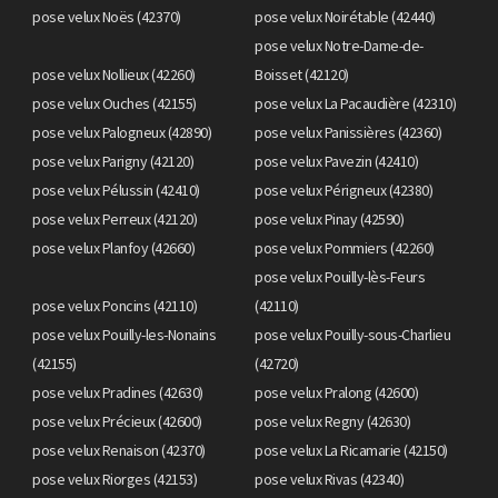
pose velux Noës (42370)
pose velux Noirétable (42440)
pose velux Notre-Dame-de-
pose velux Nollieux (42260)
Boisset (42120)
pose velux Ouches (42155)
pose velux La Pacaudière (42310)
pose velux Palogneux (42890)
pose velux Panissières (42360)
pose velux Parigny (42120)
pose velux Pavezin (42410)
pose velux Pélussin (42410)
pose velux Périgneux (42380)
pose velux Perreux (42120)
pose velux Pinay (42590)
pose velux Planfoy (42660)
pose velux Pommiers (42260)
pose velux Pouilly-lès-Feurs
pose velux Poncins (42110)
(42110)
pose velux Pouilly-les-Nonains
pose velux Pouilly-sous-Charlieu
(42155)
(42720)
pose velux Pradines (42630)
pose velux Pralong (42600)
pose velux Précieux (42600)
pose velux Regny (42630)
pose velux Renaison (42370)
pose velux La Ricamarie (42150)
pose velux Riorges (42153)
pose velux Rivas (42340)