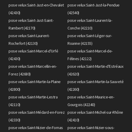
pose velux Saint-Just-en-Chevalet
pose velux Saint-Just-la-Pendue
(42430)
(42540)
pose velux Saint-Just-Saint-
pose velux Saint-Laurent-la-
Rambert (42170)
Conche (42210)
pose velux Saint-Laurent-
pose velux Saint-Léger-sur-
Rochefort (42130)
Roanne (42155)
pose velux Saint-Marcel-d'Urfé
pose velux Saint-Marcel-de-
(42430)
Félines (42122)
pose velux Saint-Marcellin-en-
pose velux Saint-Martin-d'Estréaux
Forez (42680)
(42620)
pose velux Saint-Martin-la-Plaine
pose velux Saint-Martin-la-Sauveté
(42800)
(42260)
pose velux Saint-Martin-Lestra
pose velux Saint-Maurice-en-
(42110)
Gourgois (42240)
pose velux Saint-Médard-en-Forez
pose velux Saint-Michel-sur-Rhône
(42330)
(42410)
pose velux Saint-Nizier-de-Fornas
pose velux Saint-Nizier-sous-