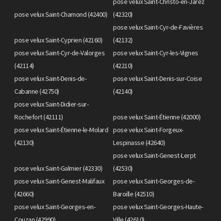
pose velux Saint-Christo-en-Jarez
pose velux Saint-Chamond (42400)
(42320)
pose velux Saint-Cyr-de-Favières
pose velux Saint-Cyprien (42160)
(42132)
pose velux Saint-Cyr-de-Valorges
pose velux Saint-Cyr-les-Vignes
(42114)
(42210)
pose velux Saint-Denis-de-
pose velux Saint-Denis-sur-Coise
Cabanne (42750)
(42140)
pose velux Saint-Didier-sur-
Rochefort (42111)
pose velux Saint-Étienne (42000)
pose velux Saint-Étienne-le-Molard
pose velux Saint-Forgeux-
(42130)
Lespinasse (42640)
pose velux Saint-Genest-Lerpt
pose velux Saint-Galmier (42330)
(42530)
pose velux Saint-Genest-Malifaux
pose velux Saint-Georges-de-
(42660)
Baroille (42510)
pose velux Saint-Georges-en-
pose velux Saint-Georges-Haute-
Couzan (42990)
Ville (42610)