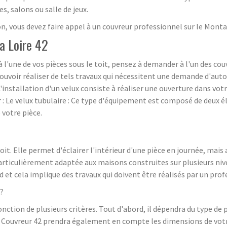
, salons ou salle de jeux.
on, vous devez faire appel à un couvreur professionnel sur le Mont
la Loire 42
 à l'une de vos pièces sous le toit, pensez à demander à l'un des 
 pouvoir réaliser de tels travaux qui nécessitent une demande d'au
installation d'un velux consiste à réaliser une ouverture dans votre 
 : Le velux tubulaire : Ce type d'équipement est composé de deux él
 votre pièce.
it. Elle permet d'éclairer l'intérieur d'une pièce en journée, mais au
 particulièrement adaptée aux maisons construites sur plusieurs nive
d et cela implique des travaux qui doivent être réalisés par un prof
 ?
onction de plusieurs critères. Tout d'abord, il dépendra du type de 
tc. Couvreur 42 prendra également en compte les dimensions de vot