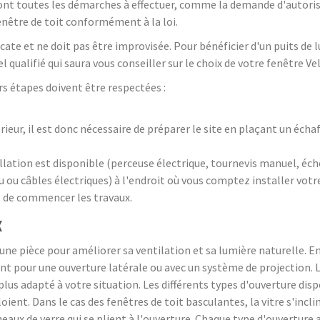
eront toutes les démarches à effectuer, comme la demande d'autori
enêtre de toit conformément à la loi.
icate et ne doit pas être improvisée. Pour bénéficier d'un puits de
qualifié qui saura vous conseiller sur le choix de votre fenêtre Vel
urs étapes doivent être respectées :
térieur, il est donc nécessaire de préparer le site en plaçant un éc
allation est disponible (perceuse électrique, tournevis manuel, éche
eau ou câbles électriques) à l'endroit où vous comptez installer votr
nt de commencer les travaux.
x
 une pièce pour améliorer sa ventilation et sa lumière naturelle. En
ant pour une ouverture latérale ou avec un système de projection.
 plus adapté à votre situation. Les différents types d'ouverture dis
ploient. Dans le cas des fenêtres de toit basculantes, la vitre s'incli
eaux de verre qui se plient à l'ouverture. Chaque type d'ouverture