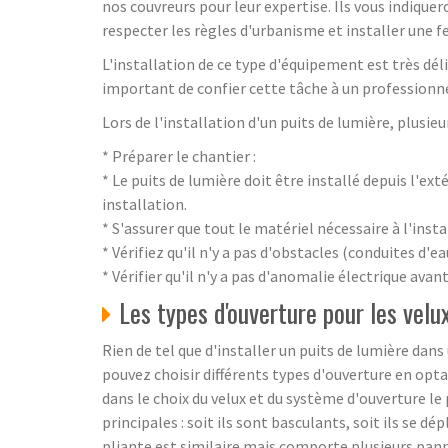
nos couvreurs pour leur expertise. Ils vous indiqu
respecter les règles d'urbanisme et installer une f
L'installation de ce type d'équipement est très dél
important de confier cette tâche à un professionnel 
Lors de l'installation d'un puits de lumière, plusie
* Préparer le chantier :
* Le puits de lumière doit être installé depuis l'ex
installation.
* S'assurer que tout le matériel nécessaire à l'inst
* Vérifiez qu'il n'y a pas d'obstacles (conduites d'
* Vérifier qu'il n'y a pas d'anomalie électrique ava
Les types d'ouverture pour les velu
Rien de tel que d'installer un puits de lumière dans
pouvez choisir différents types d'ouverture en opt
dans le choix du velux et du système d'ouverture le
principales : soit ils sont basculants, soit ils se dé
pliante est similaire mais comporte plusieurs pann