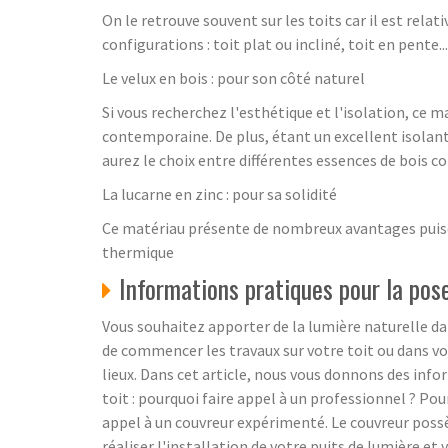
On le retrouve souvent sur les toits car il est rel
configurations : toit plat ou incliné, toit en pente...
Le velux en bois : pour son côté naturel
Si vous recherchez l'esthétique et l'isolation, ce 
contemporaine. De plus, étant un excellent isolan
aurez le choix entre différentes essences de bois co
La lucarne en zinc : pour sa solidité
Ce matériau présente de nombreux avantages puisqu'i
thermique
Informations pratiques pour la pose
Vous souhaitez apporter de la lumière naturelle dans
de commencer les travaux sur votre toit ou dans vos
lieux. Dans cet article, nous vous donnons des info
toit : pourquoi faire appel à un professionnel ? Pour
appel à un couvreur expérimenté. Le couvreur possèd
réaliser l'installation de votre puits de lumière 