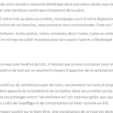
r de cette lumière naturelle bénéfique dans une pièce située sous 
r une meilleure santé aux utilisateurs de la pièce.
ur votre toit ou dans un comble, nos équipes sont à votre disposit
fonction de vos besoins, nous pouvons vous recommander l'une ou l'
oitures : tuiles plates, tuiles romaines, demi-tuiles, tuiles en ardoi
re entreprise a été reconnue pour son savoir-faire et a développé
èce avec une fenêtre de toit, n'hésitez pas à nous contacter pour 
 fenêtre de toit est un excellent moyen d'apporter de la ventilation 
nstallé sur de nombreux types de toits, notamment les toits à simp
ière apporte de la lumière et de la chaleur dans les combles ou le
se les échanges entre l'air extérieur et l'air intérieur grâce aux cou
les coûts de chauffage et de climatisation en hiver comme en été.
mpact positif sur le bien-être. Une installation de ce type est d