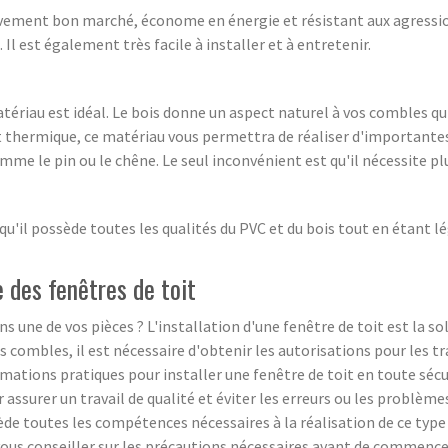
ativement bon marché, économe en énergie et résistant aux agressio
. Il est également très facile à installer et à entretenir.
matériau est idéal. Le bois donne un aspect naturel à vos combles 
t thermique, ce matériau vous permettra de réaliser d'importante
mme le pin ou le chêne. Le seul inconvénient est qu'il nécessite pl
l possède toutes les qualités du PVC et du bois tout en étant lége
 des fenêtres de toit
 une de vos pièces ? L'installation d'une fenêtre de toit est la so
 combles, il est nécessaire d'obtenir les autorisations pour les tr
rmations pratiques pour installer une fenêtre de toit en toute sécu
 assurer un travail de qualité et éviter les erreurs ou les problème
e toutes les compétences nécessaires à la réalisation de ce type d
et vous conseiller sur les précautions nécessaires avant de commen