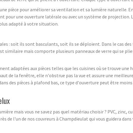
 une pièce pour améliorer sa ventilation et sa lumière naturelle. En
ant pour une ouverture latérale ou avec un système de projection.
plus adapté à votre situation.
es : soit ils sont basculants, soit ils se déploient. Dans le cas des 
 est similaire mais comporte plusieurs panneaux de verre qui se pli
ment adaptées aux pièces telles que les cuisines où se trouve une h
haut de la fenêtre, elle n'obstrue pas la vue et assure une meilleur
r dans des pièces à plafond bas, ce type d'ouverture peut être moin
elux
ière mais vous ne savez pas quel matériau choisir ? PVC, zinc, cuivr
près de l'un de nos couvreurs à Champdieulat qui vous guidera dans 