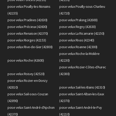
pose velux Pouilly-les-Nonains
pose velux Pouilly-sous-Charlieu
(42155)
(42720)
pose velux Pradines (42630)
pose velux Pralong (42600)
pose velux Précieux (42600)
pose velux Regny (42630)
pose velux Renaison (42370)
pose velux La Ricamarie (42150)
pose velux Riorges (42153)
pose velux Rivas (42340)
pose velux Rive-de-Gier (42800)
pose velux Roanne (42300)
pose velux Roche-la-Molière
pose velux Roche (42600)
(42230)
pose velux Rozier-Côtes-d'Aurec
pose velux Roisey (42520)
(42380)
pose velux Rozier-en-Donzy
(42810)
pose velux Sail-les-Bains (42310)
pose velux Sail-sous-Couzan
pose velux Saint-Alban-les-Eaux
(42890)
(42370)
pose velux Saint-André-d'Apchon
pose velux Saint-André-le-Puy
(42370)
(42210)