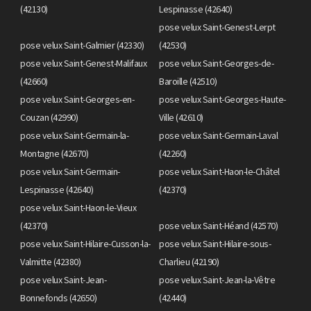
(42130)
Lespinasse (42640)
pose velux Saint-Genest-Lerpt
pose velux Saint-Galmier (42330)
(42530)
pose velux Saint-Genest-Malifaux
pose velux Saint-Georges-de-
(42660)
Baroille (42510)
pose velux Saint-Georges-en-
pose velux Saint-Georges-Haute-
Couzan (42990)
Ville (42610)
pose velux Saint-Germain-la-
pose velux Saint-Germain-Laval
Montagne (42670)
(42260)
pose velux Saint-Germain-
pose velux Saint-Haon-le-Châtel
Lespinasse (42640)
(42370)
pose velux Saint-Haon-le-Vieux
(42370)
pose velux Saint-Héand (42570)
pose velux Saint-Hilaire-Cusson-la-
pose velux Saint-Hilaire-sous-
Valmitte (42380)
Charlieu (42190)
pose velux Saint-Jean-
pose velux Saint-Jean-la-Vêtre
Bonnefonds (42650)
(42440)