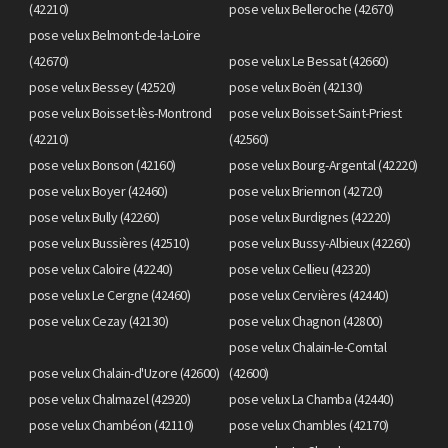
(42210)
pose velux Belleroche (42670)
pose velux Belmont-de-la-Loire
(42670)
pose velux Le Bessat (42660)
pose velux Bessey (42520)
pose velux Boën (42130)
pose velux Boisset-lès-Montrond
pose velux Boisset-Saint-Priest
(42210)
(42560)
pose velux Bonson (42160)
pose velux Bourg-Argental (42220)
pose velux Boyer (42460)
pose velux Briennon (42720)
pose velux Bully (42260)
pose velux Burdignes (42220)
pose velux Bussières (42510)
pose velux Bussy-Albieux (42260)
pose velux Caloire (42240)
pose velux Cellieu (42320)
pose velux Le Cergne (42460)
pose velux Cervières (42440)
pose velux Cezay (42130)
pose velux Chagnon (42800)
pose velux Chalain-le-Comtal
pose velux Chalain-d'Uzore (42600)
(42600)
pose velux Chalmazel (42920)
pose velux La Chamba (42440)
pose velux Chambéon (42110)
pose velux Chambles (42170)