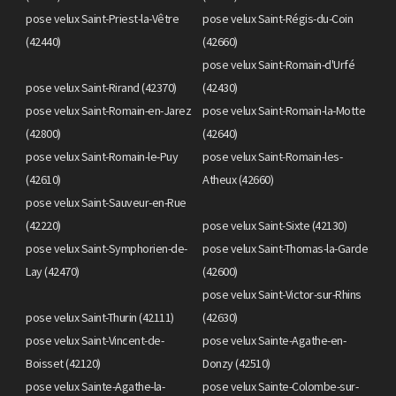
pose velux Saint-Priest-la-Vêtre
pose velux Saint-Régis-du-Coin
(42440)
(42660)
pose velux Saint-Romain-d'Urfé
pose velux Saint-Rirand (42370)
(42430)
pose velux Saint-Romain-en-Jarez
pose velux Saint-Romain-la-Motte
(42800)
(42640)
pose velux Saint-Romain-le-Puy
pose velux Saint-Romain-les-
(42610)
Atheux (42660)
pose velux Saint-Sauveur-en-Rue
(42220)
pose velux Saint-Sixte (42130)
pose velux Saint-Symphorien-de-
pose velux Saint-Thomas-la-Garde
Lay (42470)
(42600)
pose velux Saint-Victor-sur-Rhins
pose velux Saint-Thurin (42111)
(42630)
pose velux Saint-Vincent-de-
pose velux Sainte-Agathe-en-
Boisset (42120)
Donzy (42510)
pose velux Sainte-Agathe-la-
pose velux Sainte-Colombe-sur-