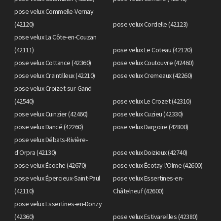
pose velux Commelle-Vernay
(42120)
pose velux Cordelle (42123)
pose velux La Côte-en-Couzan
(42111)
pose velux Le Coteau (42120)
pose velux Cottance (42360)
pose velux Coutouvre (42460)
pose velux Craintilleux (42210)
pose velux Cremeaux (42260)
pose velux Croizet-sur-Gand
(42540)
pose velux Le Crozet (42310)
pose velux Cuinzier (42460)
pose velux Cuzieu (42330)
pose velux Dancé (42260)
pose velux Dargoire (42800)
pose velux Débats-Rivière-
d'Orpra (42130)
pose velux Doizieux (42740)
pose velux Écoche (42670)
pose velux Écotay-l'Olme (42600)
pose velux Épercieux-Saint-Paul
pose velux Essertines-en-
(42110)
Châtelneuf (42600)
pose velux Essertines-en-Donzy
(42360)
pose velux Estivareilles (42380)