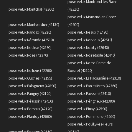
pose velux Montrond-les-Bains
pose velux Montchal (42360)
(42210)
pose velux Mornand-en-Forez
pose velux Montverdun (42130)
(42600)
pose velux Nandax (42720)
pose velux Neaux (42470)
pose velux Néronde (42510)
pose velux Nervieux (42510)
pose velux Neulise (42590)
pose velux Noailly (42640)
pose velux Noës (42370)
pose velux Noirétable (42440)
pose velux Notre-Dame-de-
pose velux Nollieux (42260)
Boisset (42120)
pose velux Ouches (42155)
pose velux La Pacaudière (42310)
pose velux Palogneux (42890)
pose velux Panissières (42360)
pose velux Parigny (42120)
pose velux Pavezin (42410)
pose velux Pélussin (42410)
pose velux Périgneux (42380)
pose velux Perreux (42120)
pose velux Pinay (42590)
pose velux Planfoy (42660)
pose velux Pommiers (42260)
pose velux Pouilly-lès-Feurs
pose velux Poncins (42110)
(42110)