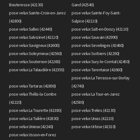
Bouteresse (42130)
Gand (42540)
pose velux Sainte-Croix-en-Jarez
pose velux Sainte-Foy-Saint-
(42800)
Sulpice (42110)
pose velux Salles (42440)
pose velux Salt-en-Donzy (42110)
pose velux Salvizinet (42110)
pose velux Sauvain (42990)
pose velux Savigneux (42600)
pose velux Sevelinges (42460)
pose velux Soleymieux (42560)
pose velux Sorbiers (42290)
pose velux Souternon (42260)
pose velux Sury-le-Comtal (42450)
pose velux La Talaudière (42350)
pose velux Tarentaise (42660)
pose velux La Terrasse-sur-Dorlay
pose velux Tartaras (42800)
(42740)
pose velux Thélis-la-Combe
pose velux La Tour-en-Jarez
(42220)
(42580)
pose velux La Tourette (42380)
pose velux Trelins (42130)
pose velux La Tuilière (42830)
pose velux Unias (42210)
pose velux Unieux (42240)
pose velux Urbise (42310)
pose velux Usson-en-Forez