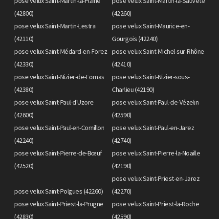
pose velux Saint-Martin-la-Plaine
pose velux Saint-Martin-la-Sauveté
(42800)
(42260)
pose velux Saint-Martin-Lestra
pose velux Saint-Maurice-en-
(42110)
Gourgois (42240)
pose velux Saint-Médard-en-Forez
pose velux Saint-Michel-sur-Rhône
(42330)
(42410)
pose velux Saint-Nizier-de-Fornas
pose velux Saint-Nizier-sous-
(42380)
Charlieu (42190)
pose velux Saint-Paul-d'Uzore
pose velux Saint-Paul-de-Vézelin
(42600)
(42590)
pose velux Saint-Paul-en-Cornillon
pose velux Saint-Paul-en-Jarez
(42240)
(42740)
pose velux Saint-Pierre-de-Bœuf
pose velux Saint-Pierre-la-Noaille
(42520)
(42190)
pose velux Saint-Priest-en-Jarez
pose velux Saint-Polgues (42260)
(42270)
pose velux Saint-Priest-la-Prugne
pose velux Saint-Priest-la-Roche
(42830)
(42590)