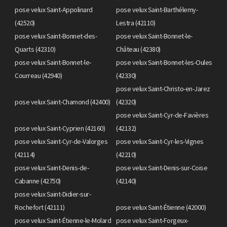
pose velux Saint-Appolinard
pose velux Saint-Barthélemy-
(42520)
Lestra (42110)
pose velux Saint-Bonnet-des-
pose velux Saint-Bonnet-le-
Quarts (42310)
Château (42380)
pose velux Saint-Bonnet-le-
pose velux Saint-Bonnet-les-Oules
Courreau (42940)
(42330)
pose velux Saint-Christo-en-Jarez
pose velux Saint-Chamond (42400)
(42320)
pose velux Saint-Cyr-de-Favières
pose velux Saint-Cyprien (42160)
(42132)
pose velux Saint-Cyr-de-Valorges
pose velux Saint-Cyr-les-Vignes
(42114)
(42210)
pose velux Saint-Denis-de-
pose velux Saint-Denis-sur-Coise
Cabanne (42750)
(42140)
pose velux Saint-Didier-sur-
Rochefort (42111)
pose velux Saint-Étienne (42000)
pose velux Saint-Étienne-le-Molard
pose velux Saint-Forgeux-