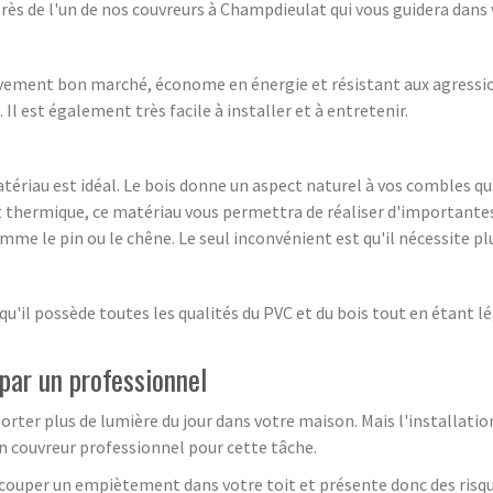
près de l'un de nos couvreurs à Champdieulat qui vous guidera dans 
ativement bon marché, économe en énergie et résistant aux agressio
. Il est également très facile à installer et à entretenir.
matériau est idéal. Le bois donne un aspect naturel à vos combles 
t thermique, ce matériau vous permettra de réaliser d'importante
mme le pin ou le chêne. Le seul inconvénient est qu'il nécessite pl
l possède toutes les qualités du PVC et du bois tout en étant lége
 par un professionnel
rter plus de lumière du jour dans votre maison. Mais l'installation
n couvreur professionnel pour cette tâche.
découper un empiètement dans votre toit et présente donc des risq