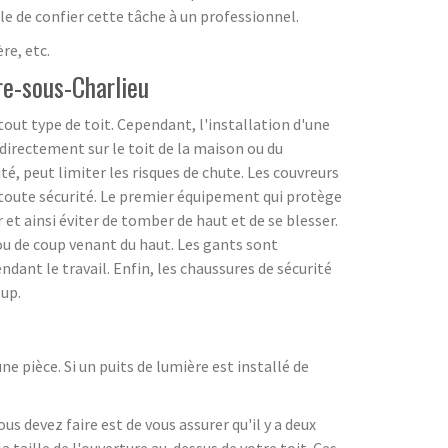
ble de confier cette tâche à un professionnel.
re, etc.
re-sous-Charlieu
tout type de toit. Cependant, l'installation d'une
 directement sur le toit de la maison ou du
té, peut limiter les risques de chute. Les couvreurs
 toute sécurité. Le premier équipement qui protège
 et ainsi éviter de tomber de haut et de se blesser.
 ou de coup venant du haut. Les gants sont
dant le travail. Enfin, les chaussures de sécurité
oup.
e pièce. Si un puits de lumière est installé de
ous devez faire est de vous assurer qu'il y a deux
a taille de l'ouverture au-dessus de votre toit. Ces