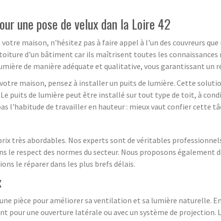
our une pose de velux dan la Loire 42
s votre maison, n'hésitez pas à faire appel à l'un des couvreurs qu
 toiture d'un bâtiment car ils maîtrisent toutes les connaissances 
 lumière de manière adéquate et qualitative, vous garantissant un 
s votre maison, pensez à installer un puits de lumière. Cette solut
Le puits de lumière peut être installé sur tout type de toit, à condi
as l'habitude de travailler en hauteur : mieux vaut confier cette tâ
ix très abordables. Nos experts sont de véritables professionnels 
ns le respect des normes du secteur. Nous proposons également des s
s le réparer dans les plus brefs délais.
x
 une pièce pour améliorer sa ventilation et sa lumière naturelle. En
ant pour une ouverture latérale ou avec un système de projection.