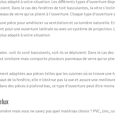
 plus adapté à votre situation. Les différents types d'ouverture dis
ploient. Dans le cas des fenêtres de toit basculantes, la vitre s'incli
eaux de verre qui se plient à l'ouverture. Chaque type d'ouverture
 une pièce pour améliorer sa ventilation et sa lumière naturelle. En
ant pour une ouverture latérale ou avec un système de projection.
plus adapté à votre situation.
es : soit ils sont basculants, soit ils se déploient. Dans le cas des 
 est similaire mais comporte plusieurs panneaux de verre qui se pli
ment adaptées aux pièces telles que les cuisines où se trouve une h
haut de la fenêtre, elle n'obstrue pas la vue et assure une meilleur
r dans des pièces à plafond bas, ce type d'ouverture peut être moin
elux
ière mais vous ne savez pas quel matériau choisir ? PVC, zinc, cuivr