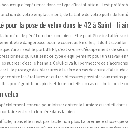
s beaucoup d'expérience dans ce type d'installation, il est préféra
fonction de votre emplacement, de la taille de votre puits de lumiè
é pour la pose de velux dans le 42 à Saint-Hilai
a lumière de pénétrer dans une pièce. Elle peut être installée sur 
ement être dangereuse pour le couvreur. En effet, il doit travailler
sque. Ainsi, seul le port d'EPI, c'est-à-dire d'équipements de sécuri
fessionnels qui utilisent ce type d'équipement pour un travail en
s autres : c'est le harnais. Celui-ci va lui permettre de s'accrocher
r il le protège des blessures à la tête en cas de chute d'altitude
er contre les éraflures et autres blessures possibles aux mains pen
lles protègent leurs pieds et leurs orteils en cas de chute ou de c
un velux
pécialement conçue pour laisser entrer la lumière du soleil dans un
our faire entrer la lumière dans la pièce.
ifficile, mais elle n'est pas facile non plus. La première chose que v
t possible : l'espace où vous voulez mettre le puits de lumière et l