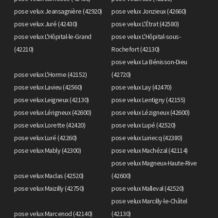
pose velux Jeansagnière (42920)
pose velux Jonzieux (42660)
pose velux Juré (42430)
pose velux L'Étrat (42580)
pose velux L'Hôpital-le-Grand
pose velux L'Hôpital-sous-
(42210)
Rochefort (42130)
pose velux La Bénisson-Dieu
pose velux L'Horme (42152)
(42720)
pose velux Lavieu (42560)
pose velux Lay (42470)
pose velux Leigneux (42130)
pose velux Lentigny (42155)
pose velux Lérigneux (42600)
pose velux Lézigneux (42600)
pose velux Lorette (42420)
pose velux Lupé (42520)
pose velux Luré (42260)
pose velux Luriecq (42380)
pose velux Mably (42300)
pose velux Machézal (42114)
pose velux Magneux-Haute-Rive
pose velux Maclas (42520)
(42600)
pose velux Maizilly (42750)
pose velux Malleval (42520)
pose velux Marcilly-le-Châtel
pose velux Marcenod (42140)
(42130)