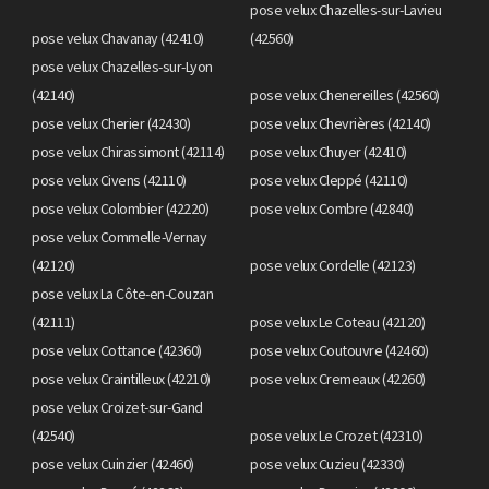
pose velux Chazelles-sur-Lavieu
pose velux Chavanay (42410)
(42560)
pose velux Chazelles-sur-Lyon
(42140)
pose velux Chenereilles (42560)
pose velux Cherier (42430)
pose velux Chevrières (42140)
pose velux Chirassimont (42114)
pose velux Chuyer (42410)
pose velux Civens (42110)
pose velux Cleppé (42110)
pose velux Colombier (42220)
pose velux Combre (42840)
pose velux Commelle-Vernay
(42120)
pose velux Cordelle (42123)
pose velux La Côte-en-Couzan
(42111)
pose velux Le Coteau (42120)
pose velux Cottance (42360)
pose velux Coutouvre (42460)
pose velux Craintilleux (42210)
pose velux Cremeaux (42260)
pose velux Croizet-sur-Gand
(42540)
pose velux Le Crozet (42310)
pose velux Cuinzier (42460)
pose velux Cuzieu (42330)