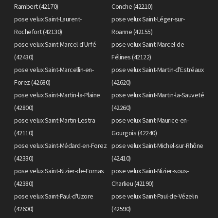
Rambert (42170)
Conche (42210)
pose velux Saint-Laurent-
pose velux Saint-Léger-sur-
Rochefort (42130)
Roanne (42155)
pose velux Saint-Marcel-d'Urfé
pose velux Saint-Marcel-de-
(42430)
Félines (42122)
pose velux Saint-Marcellin-en-
pose velux Saint-Martin-d'Estréaux
Forez (42680)
(42620)
pose velux Saint-Martin-la-Plaine
pose velux Saint-Martin-la-Sauveté
(42800)
(42260)
pose velux Saint-Martin-Lestra
pose velux Saint-Maurice-en-
(42110)
Gourgois (42240)
pose velux Saint-Médard-en-Forez
pose velux Saint-Michel-sur-Rhône
(42330)
(42410)
pose velux Saint-Nizier-de-Fornas
pose velux Saint-Nizier-sous-
(42380)
Charlieu (42190)
pose velux Saint-Paul-d'Uzore
pose velux Saint-Paul-de-Vézelin
(42600)
(42590)