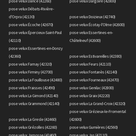
pose velux Dancé (42260)
pose velux Dargoire (42800)
pose velux Débats-Rivière-
d'Orpra (42130)
pose velux Doizieux (42740)
pose velux Écoche (42670)
pose velux Écotay-l'Olme (42600)
pose velux Épercieux-Saint-Paul
pose velux Essertines-en-
(42110)
Châtelneuf (42600)
pose velux Essertines-en-Donzy
(42360)
pose velux Estivareilles (42380)
pose velux Farnay (42320)
pose velux Feurs (42110)
pose velux Firminy (42700)
pose velux Fontanès (42140)
pose velux La Fouillouse (42480)
pose velux Fourneaux (42470)
pose velux Fraisses (42490)
pose velux Genilac (42800)
pose velux La Gimond (42140)
pose velux Graix (42220)
pose velux Grammond (42140)
pose velux La Grand-Croix (42320)
pose velux Grézieux-le-Fromental
pose velux La Gresle (42460)
(42600)
pose velux Grézolles (42260)
pose velux Gumières (42560)
pose velux Jarnosse (42460)
pose velux Jas (42110)