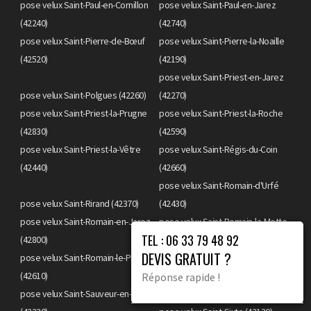
pose velux Saint-Paul-en-Cornillon
pose velux Saint-Paul-en-Jarez
(42240)
(42740)
pose velux Saint-Pierre-de-Bœuf
pose velux Saint-Pierre-la-Noaille
(42520)
(42190)
pose velux Saint-Priest-en-Jarez
pose velux Saint-Polgues (42260)
(42270)
pose velux Saint-Priest-la-Prugne
pose velux Saint-Priest-la-Roche
(42830)
(42590)
pose velux Saint-Priest-la-Vêtre
pose velux Saint-Régis-du-Coin
(42440)
(42660)
pose velux Saint-Romain-d'Urfé
pose velux Saint-Rirand (42370)
(42430)
pose velux Saint-Romain-en-Jarez
pose velux Saint-Romain-la-Motte
TEL : 06 33 79 48 92
(42800)
(42640)
DEVIS GRATUIT ?
pose velux Saint-Romain-le-Puy
pose velux Saint-Romain-les-
(42610)
Atheux (42660)
Réponse rapide !
pose velux Saint-Sauveur-en-Rue