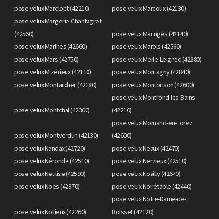
pose velux Marclopt (42210)
pose velux Marcoux (42130)
pose velux Margerie-Chantagret
(42560)
pose velux Maringes (42140)
pose velux Marlhes (42660)
pose velux Marols (42560)
pose velux Mars (42750)
pose velux Merle-Leignec (42380)
pose velux Mizérieux (42110)
pose velux Montagny (42840)
pose velux Montarcher (42380)
pose velux Montbrison (42600)
pose velux Montrond-les-Bains
pose velux Montchal (42360)
(42210)
pose velux Mornand-en-Forez
pose velux Montverdun (42130)
(42600)
pose velux Nandax (42720)
pose velux Neaux (42470)
pose velux Néronde (42510)
pose velux Nervieux (42510)
pose velux Neulise (42590)
pose velux Noailly (42640)
pose velux Noës (42370)
pose velux Noirétable (42440)
pose velux Notre-Dame-de-
pose velux Nollieux (42260)
Boisset (42120)