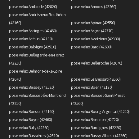
pose velux Ambierle (42820)
pose velux Amions (42260)
pose velux Andrézieux-Bouthéon
(42160)
pose velux Apinac (42550)
pose velux Arcinges (42460)
pose velux Arçon (42370)
pose velux Arthun (42130)
pose velux Aveizieux (42330)
pose velux Balbigny (42510)
pose velux Bard (42600)
pose velux Bellegarde-en-Forez
(42210)
pose velux Belleroche (42670)
pose velux Belmont-de-la-Loire
(42670)
pose velux Le Bessat (42660)
pose velux Bessey (42520)
pose velux Boën (42130)
pose velux Boisset-lès-Montrond
pose velux Boisset-Saint-Priest
(42210)
(42560)
pose velux Bonson (42160)
pose velux Bourg-Argental (42220)
pose velux Boyer (42460)
pose velux Briennon (42720)
pose velux Bully (42260)
pose velux Burdignes (42220)
pose velux Bussières (42510)
pose velux Bussy-Albieux (42260)