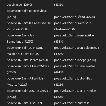
Lespinasse (42640)
(42370)
pose velux Saint-Haon-le-Vieux
(42370)
pose velux Saint-Héand (42570)
pose velux Saint-Hilaire-Cusson-la-
pose velux Saint-Hilaire-sous-
Valmitte (42380)
Charlieu (42190)
pose velux Saint-Jean-
pose velux Saint-Jean-la-Vêtre
Bonnefonds (42650)
(42440)
pose velux Saint-Jean-Saint-
pose velux Saint-Jean-Soleymieux
Maurice-sur-Loire (42155)
(42560)
pose velux Saint-Jodard (42590)
pose velux Saint-Joseph (42800)
pose velux Saint-Julien-d'Oddes
pose velux Saint-Julien-la-Vêtre
(42260)
(42440)
pose velux Saint-Julien-Molin-
pose velux Saint-Just-en-Bas
Molette (42220)
(42136)
pose velux Saint-Just-en-Chevalet
pose velux Saint-Just-la-Pendue
(42430)
(42540)
pose velux Saint-Just-Saint-
pose velux Saint-Laurent-la-