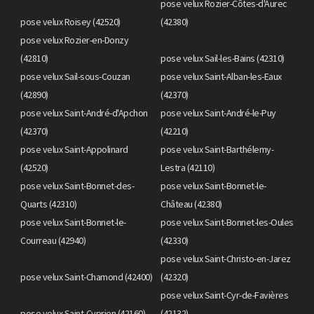
pose velux Rozier-Côtes-d'Aurec
pose velux Roisey (42520)
(42380)
pose velux Rozier-en-Donzy
(42810)
pose velux Sail-les-Bains (42310)
pose velux Sail-sous-Couzan
pose velux Saint-Alban-les-Eaux
(42890)
(42370)
pose velux Saint-André-d'Apchon
pose velux Saint-André-le-Puy
(42370)
(42210)
pose velux Saint-Appolinard
pose velux Saint-Barthélemy-
(42520)
Lestra (42110)
pose velux Saint-Bonnet-des-
pose velux Saint-Bonnet-le-
Quarts (42310)
Château (42380)
pose velux Saint-Bonnet-le-
pose velux Saint-Bonnet-les-Oules
Courreau (42940)
(42330)
pose velux Saint-Christo-en-Jarez
pose velux Saint-Chamond (42400)
(42320)
pose velux Saint-Cyr-de-Favières
pose velux Saint-Cyprien (42160)
(42132)