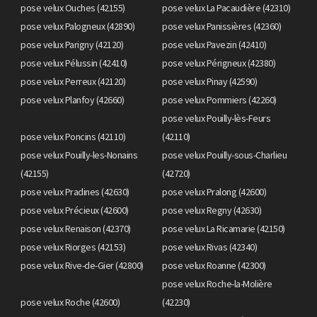
pose velux Ouches (42155)
pose velux La Pacaudière (42310)
pose velux Palogneux (42890)
pose velux Panissières (42360)
pose velux Parigny (42120)
pose velux Pavezin (42410)
pose velux Pélussin (42410)
pose velux Périgneux (42380)
pose velux Perreux (42120)
pose velux Pinay (42590)
pose velux Planfoy (42660)
pose velux Pommiers (42260)
pose velux Pouilly-lès-Feurs
pose velux Poncins (42110)
(42110)
pose velux Pouilly-les-Nonains
pose velux Pouilly-sous-Charlieu
(42155)
(42720)
pose velux Pradines (42630)
pose velux Pralong (42600)
pose velux Précieux (42600)
pose velux Regny (42630)
pose velux Renaison (42370)
pose velux La Ricamarie (42150)
pose velux Riorges (42153)
pose velux Rivas (42340)
pose velux Rive-de-Gier (42800)
pose velux Roanne (42300)
pose velux Roche-la-Molière
pose velux Roche (42600)
(42230)