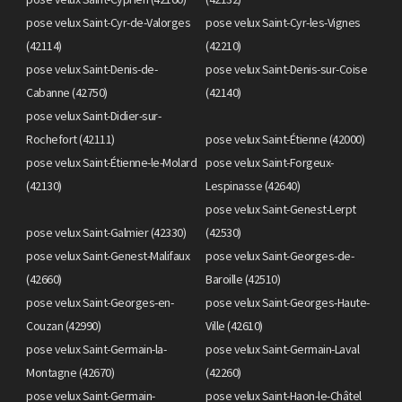
pose velux Saint-Cyr-de-Valorges
pose velux Saint-Cyr-les-Vignes
(42114)
(42210)
pose velux Saint-Denis-de-
pose velux Saint-Denis-sur-Coise
Cabanne (42750)
(42140)
pose velux Saint-Didier-sur-
Rochefort (42111)
pose velux Saint-Étienne (42000)
pose velux Saint-Étienne-le-Molard
pose velux Saint-Forgeux-
(42130)
Lespinasse (42640)
pose velux Saint-Genest-Lerpt
pose velux Saint-Galmier (42330)
(42530)
pose velux Saint-Genest-Malifaux
pose velux Saint-Georges-de-
(42660)
Baroille (42510)
pose velux Saint-Georges-en-
pose velux Saint-Georges-Haute-
Couzan (42990)
Ville (42610)
pose velux Saint-Germain-la-
pose velux Saint-Germain-Laval
Montagne (42670)
(42260)
pose velux Saint-Germain-
pose velux Saint-Haon-le-Châtel