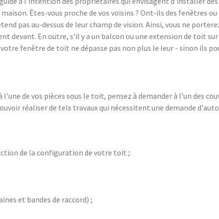
 guide à l'intention des propriétaires qui envisagent d'installer d
aison. Êtes-vous proche de vos voisins ? Ont-ils des fenêtres ou de
tend pas au-dessus de leur champ de vision. Ainsi, vous ne porterez 
nt devant. En outre, s'il y a un balcon ou une extension de toit su
 votre fenêtre de toit ne dépasse pas non plus le leur - sinon ils 
 à l'une de vos pièces sous le toit, pensez à demander à l'un des 
 pouvoir réaliser de tels travaux qui nécessitent une demande d'au
ction de la configuration de votre toit ;
aines et bandes de raccord) ;