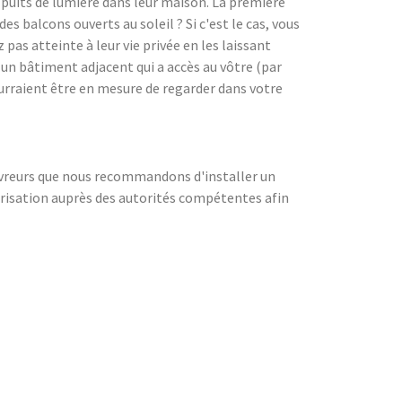
es puits de lumière dans leur maison. La première
s balcons ouverts au soleil ? Si c'est le cas, vous
pas atteinte à leur vie privée en les laissant
r un bâtiment adjacent qui a accès au vôtre (par
pourraient être en mesure de regarder dans votre
couvreurs que nous recommandons d'installer un
torisation auprès des autorités compétentes afin