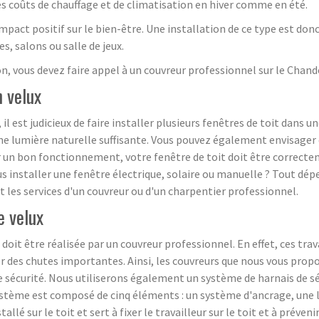
les coûts de chauffage et de climatisation en hiver comme en été.
mpact positif sur le bien-être. Une installation de ce type est d
, salons ou salle de jeux.
on, vous devez faire appel à un couvreur professionnel sur le Chan
n velux
, il est judicieux de faire installer plusieurs fenêtres de toit dans 
une lumière naturelle suffisante. Vous pouvez également envisager 
r un bon fonctionnement, votre fenêtre de toit doit être correctem
s installer une fenêtre électrique, solaire ou manuelle ? Tout dépe
t les services d'un couvreur ou d'un charpentier professionnel.
e velux
2 doit être réalisée par un couvreur professionnel. En effet, ces tr
oquer des chutes importantes. Ainsi, les couvreurs que nous vous p
te sécurité. Nous utiliserons également un système de harnais de sécu
système est composé de cinq éléments : un système d'ancrage, une l
llé sur le toit et sert à fixer le travailleur sur le toit et à préve