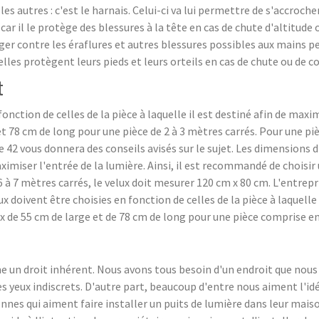
s autres : c'est le harnais. Celui-ci va lui permettre de s'accrocher
r il le protège des blessures à la tête en cas de chute d'altitude
er contre les éraflures et autres blessures possibles aux mains pen
lles protègent leurs pieds et leurs orteils en cas de chute ou de c
t
nction de celles de la pièce à laquelle il est destiné afin de maximis
 78 cm de long pour une pièce de 2 à 3 mètres carrés. Pour une pièc
 42 vous donnera des conseils avisés sur le sujet. Les dimensions d
 maximiser l'entrée de la lumière. Ainsi, il est recommandé de choisi
 6 à 7 mètres carrés, le velux doit mesurer 120 cm x 80 cm. L'entre
ux doivent être choisies en fonction de celles de la pièce à laquelle
ux de 55 cm de large et de 78 cm de long pour une pièce comprise en
me un droit inhérent. Nous avons tous besoin d'un endroit que no
 yeux indiscrets. D'autre part, beaucoup d'entre nous aiment l'idé
onnes qui aiment faire installer un puits de lumière dans leur mais