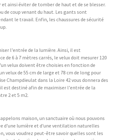
 et ainsi éviter de tomber de haut et de se blesser.
 ou de coup venant du haut. Les gants sont
dant le travail. Enfin, les chaussures de sécurité
oup.
er l'entrée de la lumière. Ainsi, il est
e de 6 à 7 mètres carrés, le velux doit mesurer 120
'un velux doivent être choisies en fonction de
r un velux de 55 cm de large et 78 cm de long pour
prise Champdieulat dans la Loire 42 vous donnera des
 il est destiné afin de maximiser l'entrée de la
tre 2 et 5 m2.
us appelons maison, un sanctuaire où nous pouvons
e d'une lumière et d'une ventilation naturelles
on, vous voudrez peut-être savoir quelles sont les