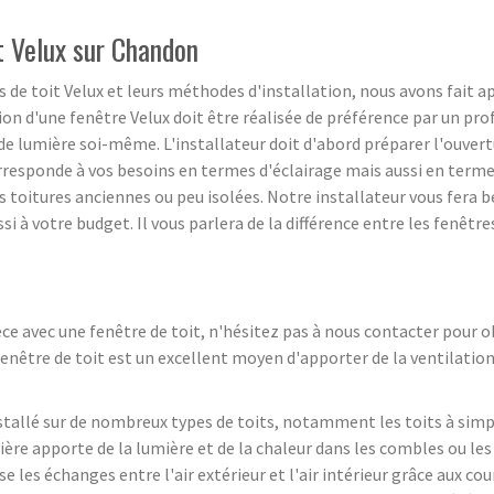
it Velux sur Chandon
s de toit Velux et leurs méthodes d'installation, nous avons fait ap
on d'une fenêtre Velux doit être réalisée de préférence par un profe
s de lumière soi-même. L'installateur doit d'abord préparer l'ouvertu
corresponde à vos besoins en termes d'éclairage mais aussi en termes
oitures anciennes ou peu isolées. Notre installateur vous fera bén
i à votre budget. Il vous parlera de la différence entre les fenêtres
èce avec une fenêtre de toit, n'hésitez pas à nous contacter pour 
 fenêtre de toit est un excellent moyen d'apporter de la ventilation 
nstallé sur de nombreux types de toits, notamment les toits à simp
ière apporte de la lumière et de la chaleur dans les combles ou le
se les échanges entre l'air extérieur et l'air intérieur grâce aux cou