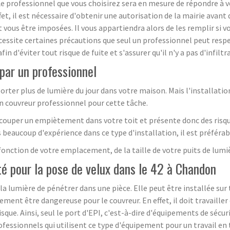
e professionnel que vous choisirez sera en mesure de répondre à vo
et, il est nécessaire d'obtenir une autorisation de la mairie avant
 vous être imposées. Il vous appartiendra alors de les remplir si vo
x nécessite certaines précautions que seul un professionnel peut resp
fin d'éviter tout risque de fuite et s'assurer qu'il n'y a pas d'infil
 par un professionnel
rter plus de lumière du jour dans votre maison. Mais l'installation
n couvreur professionnel pour cette tâche.
découper un empiètement dans votre toit et présente donc des risq
s beaucoup d'expérience dans ce type d'installation, il est préféra
fonction de votre emplacement, de la taille de votre puits de lumiè
té pour la pose de velux dans le 42 à Chandon
a lumière de pénétrer dans une pièce. Elle peut être installée sur 
ement être dangereuse pour le couvreur. En effet, il doit travailler
sque. Ainsi, seul le port d'EPI, c'est-à-dire d'équipements de sécuri
fessionnels qui utilisent ce type d'équipement pour un travail en