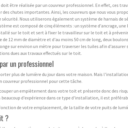
2 doit être réalisée par un couvreur professionnel. En effet, ces tr
oquer des chutes importantes. Ainsi, les couvreurs que nous vous p
te sécurité. Nous utiliserons également un système de harnais de sécu
système est composé de cinq éléments : un système d'ancrage, une l
llé sur le toit et sert à fixer le travailleur sur le toit et à préve
e de 12 mm de diamètre et d'au moins 50 cm de long, deux boulon
longe sur environ un mètre pour traverser les tuiles afin d'assure
ions dues aux travaux effectués sur le toit.
 par un professionnel
rter plus de lumière du jour dans votre maison. Mais l'installation
n couvreur professionnel pour cette tâche.
découper un empiètement dans votre toit et présente donc des risq
s beaucoup d'expérience dans ce type d'installation, il est préféra
fonction de votre emplacement, de la taille de votre puits de lumiè
it ?