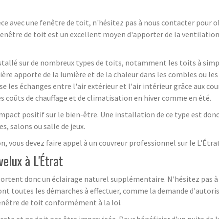
èce avec une fenêtre de toit, n'hésitez pas à nous contacter pour 
 fenêtre de toit est un excellent moyen d'apporter de la ventilation 
nstallé sur de nombreux types de toits, notamment les toits à simp
ière apporte de la lumière et de la chaleur dans les combles ou le
se les échanges entre l'air extérieur et l'air intérieur grâce aux cou
les coûts de chauffage et de climatisation en hiver comme en été.
mpact positif sur le bien-être. Une installation de ce type est d
, salons ou salle de jeux.
n, vous devez faire appel à un couvreur professionnel sur le L'Étra
velux à L'Étrat
pportent donc un éclairage naturel supplémentaire. N'hésitez pas à c
eront toutes les démarches à effectuer, comme la demande d'autori
enêtre de toit conformément à la loi.
icate et ne doit pas être improvisée. Pour bénéficier d'un puits de