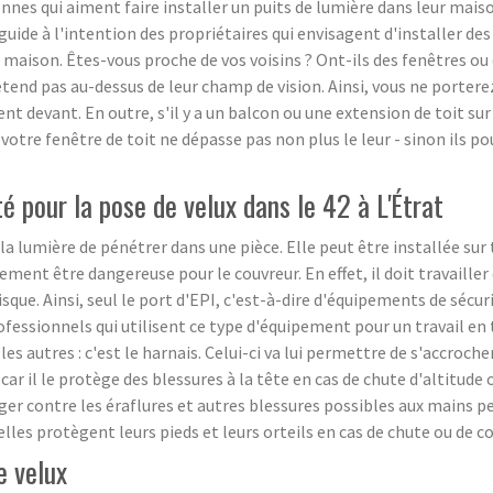
onnes qui aiment faire installer un puits de lumière dans leur mais
 guide à l'intention des propriétaires qui envisagent d'installer d
aison. Êtes-vous proche de vos voisins ? Ont-ils des fenêtres ou de
tend pas au-dessus de leur champ de vision. Ainsi, vous ne porterez 
nt devant. En outre, s'il y a un balcon ou une extension de toit su
 votre fenêtre de toit ne dépasse pas non plus le leur - sinon ils 
é pour la pose de velux dans le 42 à L'Étrat
a lumière de pénétrer dans une pièce. Elle peut être installée sur 
ement être dangereuse pour le couvreur. En effet, il doit travailler
sque. Ainsi, seul le port d'EPI, c'est-à-dire d'équipements de sécuri
fessionnels qui utilisent ce type d'équipement pour un travail en
s autres : c'est le harnais. Celui-ci va lui permettre de s'accrocher
r il le protège des blessures à la tête en cas de chute d'altitude
er contre les éraflures et autres blessures possibles aux mains pen
lles protègent leurs pieds et leurs orteils en cas de chute ou de c
e velux