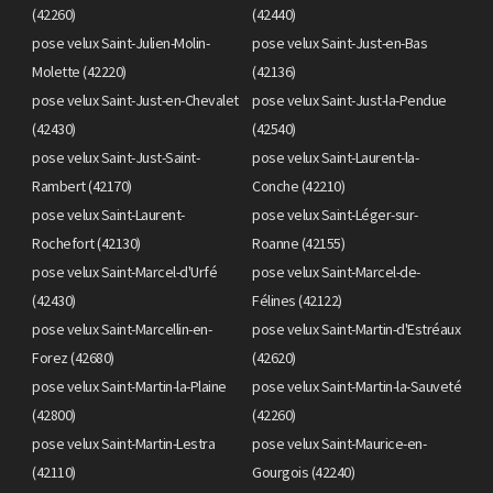
(42260)
(42440)
pose velux Saint-Julien-Molin-
pose velux Saint-Just-en-Bas
Molette (42220)
(42136)
pose velux Saint-Just-en-Chevalet
pose velux Saint-Just-la-Pendue
(42430)
(42540)
pose velux Saint-Just-Saint-
pose velux Saint-Laurent-la-
Rambert (42170)
Conche (42210)
pose velux Saint-Laurent-
pose velux Saint-Léger-sur-
Rochefort (42130)
Roanne (42155)
pose velux Saint-Marcel-d'Urfé
pose velux Saint-Marcel-de-
(42430)
Félines (42122)
pose velux Saint-Marcellin-en-
pose velux Saint-Martin-d'Estréaux
Forez (42680)
(42620)
pose velux Saint-Martin-la-Plaine
pose velux Saint-Martin-la-Sauveté
(42800)
(42260)
pose velux Saint-Martin-Lestra
pose velux Saint-Maurice-en-
(42110)
Gourgois (42240)