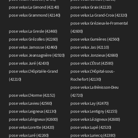
pose velux La Gimond (42140)
pose velux Graix (42220)
pose velux Grammond (42140)
pose velux La Grand-Croix (42320)
pose velux Grézieux-le-Fromental
pose velux La Gresle (42460)
(42600)
pose velux Grézolles (42260)
pose velux Gumières (42560)
pose velux Jarnosse (42460)
pose velux Jas (42110)
pose velux Jeansagnière (42920)
pose velux Jonzieux (42660)
pose velux Juré (42430)
pose velux L'Étrat (42580)
pose velux L'Hôpital-le-Grand
pose velux L'Hôpital-sous-
(42210)
Rochefort (42130)
pose velux La Bénisson-Dieu
pose velux L'Horme (42152)
(42720)
pose velux Lavieu (42560)
pose velux Lay (42470)
pose velux Leigneux (42130)
pose velux Lentigny (42155)
pose velux Lérigneux (42600)
pose velux Lézigneux (42600)
pose velux Lorette (42420)
pose velux Lupé (42520)
pose velux Luré (42260)
pose velux Luriecq (42380)