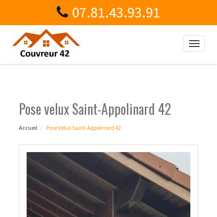
07.81.43.93.91
Toggle
naviga
Pose velux Saint-Appolinard 42
Accueil
Pose Velux Saint-Appolinard 42