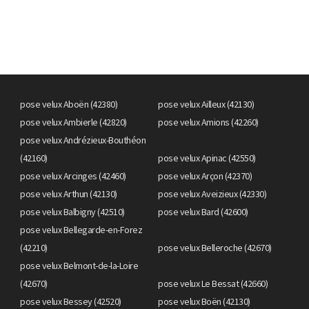
pose velux Aboën (42380)
pose velux Ailleux (42130)
pose velux Ambierle (42820)
pose velux Amions (42260)
pose velux Andrézieux-Bouthéon
(42160)
pose velux Apinac (42550)
pose velux Arcinges (42460)
pose velux Arçon (42370)
pose velux Arthun (42130)
pose velux Aveizieux (42330)
pose velux Balbigny (42510)
pose velux Bard (42600)
pose velux Bellegarde-en-Forez
(42210)
pose velux Belleroche (42670)
pose velux Belmont-de-la-Loire
(42670)
pose velux Le Bessat (42660)
pose velux Bessey (42520)
pose velux Boën (42130)