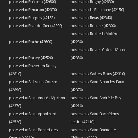
pose velux Précieux (42600)
pose velux Regny (42630)
pose velux Renaison (42370)
pose velux La Ricamarie (42150)
pose velux Riorges (42153)
pose velux Rivas (42340)
pose velux Rive-de-Gier (42800)
pose velux Roanne (42300)
pose velux Roche-la-Molière
pose velux Roche (42600)
(42230)
pose velux Rozier-Côtes-d'Aurec
pose velux Roisey (42520)
(42380)
pose velux Rozier-en-Donzy
(42810)
pose velux Sail-les-Bains (42310)
pose velux Sail-sous-Couzan
pose velux Saint-Alban-les-Eaux
(42890)
(42370)
pose velux Saint-André-d'Apchon
pose velux Saint-André-le-Puy
(42370)
(42210)
pose velux Saint-Appolinard
pose velux Saint-Barthélemy-
(42520)
Lestra (42110)
pose velux Saint-Bonnet-des-
pose velux Saint-Bonnet-le-
Quarts (42310)
Château (42380)