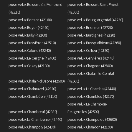
pose velux Boisset-lès-Montrond
pose velux Boisset-Saint-Priest
(42210)
(42560)
pose velux Bonson (42160)
pose velux Bourg-Argental (42220)
pose velux Boyer (42460)
pose velux Briennon (42720)
pose velux Bully (42260)
pose velux Burdignes (42220)
pose velux Bussières (42510)
pose velux Bussy-Albieux (42260)
pose velux Caloire (42240)
pose velux Cellieu (42320)
pose velux Le Cergne (42460)
pose velux Cervières (42440)
pose velux Cezay (42130)
pose velux Chagnon (42800)
pose velux Chalain-le-Comtal
pose velux Chalain-d'Uzore (42600)
(42600)
pose velux Chalmazel (42920)
pose velux La Chamba (42440)
pose velux Chambéon (42110)
pose velux Chambles (42170)
pose velux Le Chambon-
pose velux Chambœuf (42330)
Feugerolles (42500)
pose velux La Chambonie (42440)
pose velux Champdieu (42600)
pose velux Champoly (42430)
pose velux Chandon (42190)