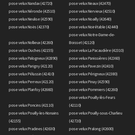
pose velux Nandax (42720)
pose velux Neaux (42470)
pose velux Néronde (42510)
pose velux Nervieux (42510)
pose velux Neulise (42590)
pose velux Noailly (42640)
pose velux Noës (42370)
pose velux Noirétable (42440)
pose velux Notre-Dame-de-
pose velux Nollieux (42260)
Boisset (42120)
pose velux Ouches (42155)
pose velux La Pacaudière (42310)
pose velux Palogneux (42890)
pose velux Panissières (42360)
pose velux Parigny (42120)
pose velux Pavezin (42410)
pose velux Pélussin (42410)
pose velux Périgneux (42380)
pose velux Perreux (42120)
pose velux Pinay (42590)
pose velux Planfoy (42660)
pose velux Pommiers (42260)
pose velux Pouilly-lès-Feurs
pose velux Poncins (42110)
(42110)
pose velux Pouilly-les-Nonains
pose velux Pouilly-sous-Charlieu
(42155)
(42720)
pose velux Pradines (42630)
pose velux Pralong (42600)