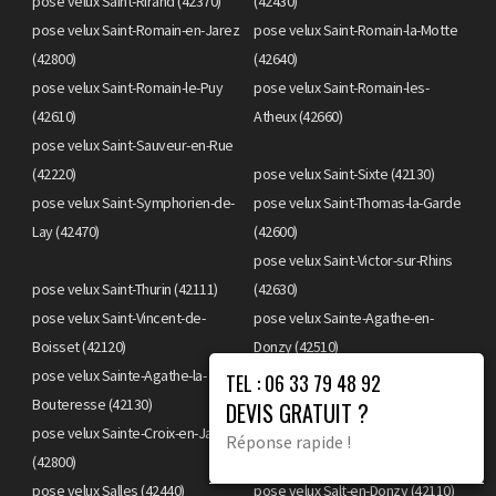
pose velux Saint-Rirand (42370)
(42430)
pose velux Saint-Romain-en-Jarez
pose velux Saint-Romain-la-Motte
(42800)
(42640)
pose velux Saint-Romain-le-Puy
pose velux Saint-Romain-les-
(42610)
Atheux (42660)
pose velux Saint-Sauveur-en-Rue
(42220)
pose velux Saint-Sixte (42130)
pose velux Saint-Symphorien-de-
pose velux Saint-Thomas-la-Garde
Lay (42470)
(42600)
pose velux Saint-Victor-sur-Rhins
pose velux Saint-Thurin (42111)
(42630)
pose velux Saint-Vincent-de-
pose velux Sainte-Agathe-en-
Boisset (42120)
Donzy (42510)
pose velux Sainte-Agathe-la-
pose velux Sainte-Colombe-sur-
TEL : 06 33 79 48 92
Bouteresse (42130)
Gand (42540)
DEVIS GRATUIT ?
pose velux Sainte-Croix-en-Jarez
pose velux Sainte-Foy-Saint-
Réponse rapide !
(42800)
Sulpice (42110)
pose velux Salles (42440)
pose velux Salt-en-Donzy (42110)