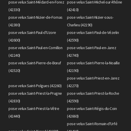
pose velux Saint-Médard-en-Forez
pose velux Saint-Michel-sur-Rhône
(42330)
(42410)
pose velux Saint-Nizier-de-Fornas
pose velux Saint-Nizier-sous-
(42380)
Charlieu (42190)
pose velux Saint-Paul-d'Uzore
pose velux Saint-Paul-de-Vézelin
(42600)
(42590)
pose velux Saint-Paul-en-Cornillon
pose velux Saint-Paul-en-Jarez
(42240)
(42740)
pose velux Saint-Pierre-de-Bœuf
pose velux Saint-Pierre-la-Noaille
(42520)
(42190)
pose velux Saint-Priest-en-Jarez
pose velux Saint-Polgues (42260)
(42270)
pose velux Saint-Priest-la-Prugne
pose velux Saint-Priest-la-Roche
(42830)
(42590)
pose velux Saint-Priest-la-Vêtre
pose velux Saint-Régis-du-Coin
(42440)
(42660)
pose velux Saint-Romain-d'Urfé