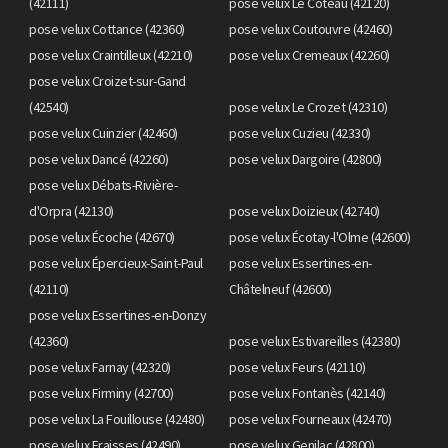
(42111)
pose velux Le Coteau (42120)
pose velux Cottance (42360)
pose velux Coutouvre (42460)
pose velux Craintilleux (42210)
pose velux Cremeaux (42260)
pose velux Croizet-sur-Gand
(42540)
pose velux Le Crozet (42310)
pose velux Cuinzier (42460)
pose velux Cuzieu (42330)
pose velux Dancé (42260)
pose velux Dargoire (42800)
pose velux Débats-Rivière-
d'Orpra (42130)
pose velux Doizieux (42740)
pose velux Écoche (42670)
pose velux Écotay-l'Olme (42600)
pose velux Épercieux-Saint-Paul
pose velux Essertines-en-
(42110)
Châtelneuf (42600)
pose velux Essertines-en-Donzy
(42360)
pose velux Estivareilles (42380)
pose velux Farnay (42320)
pose velux Feurs (42110)
pose velux Firminy (42700)
pose velux Fontanès (42140)
pose velux La Fouillouse (42480)
pose velux Fourneaux (42470)
pose velux Fraisses (42490)
pose velux Genilac (42800)