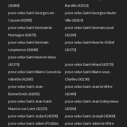
(42660)
Baroille (42510)
pose velux Saint-Georges-en-
pose velux Saint-Georges-Haute-
Couzan (42990)
Ville (42610)
pose velux Saint-Germain-la-
pose velux Saint-Germain-Laval
Montagne (42670)
(42260)
pose velux Saint-Germain-
pose velux Saint-Haon-le-Châtel
Lespinasse (42640)
(42370)
pose velux Saint-Haon-le-Vieux
(42370)
pose velux Saint-Héand (42570)
pose velux Saint-Hilaire-Cusson-la-
pose velux Saint-Hilaire-sous-
Valmitte (42380)
Charlieu (42190)
pose velux Saint-Jean-
pose velux Saint-Jean-la-Vêtre
Bonnefonds (42650)
(42440)
pose velux Saint-Jean-Saint-
pose velux Saint-Jean-Soleymieux
Maurice-sur-Loire (42155)
(42560)
pose velux Saint-Jodard (42590)
pose velux Saint-Joseph (42800)
pose velux Saint-Julien-d'Oddes
pose velux Saint-Julien-la-Vêtre