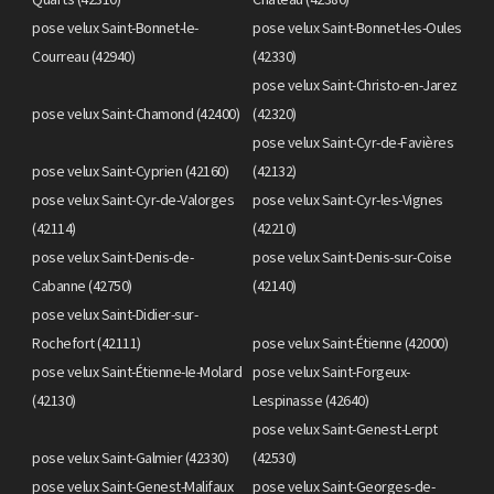
pose velux Saint-Bonnet-le-
pose velux Saint-Bonnet-les-Oules
Courreau (42940)
(42330)
pose velux Saint-Christo-en-Jarez
pose velux Saint-Chamond (42400)
(42320)
pose velux Saint-Cyr-de-Favières
pose velux Saint-Cyprien (42160)
(42132)
pose velux Saint-Cyr-de-Valorges
pose velux Saint-Cyr-les-Vignes
(42114)
(42210)
pose velux Saint-Denis-de-
pose velux Saint-Denis-sur-Coise
Cabanne (42750)
(42140)
pose velux Saint-Didier-sur-
Rochefort (42111)
pose velux Saint-Étienne (42000)
pose velux Saint-Étienne-le-Molard
pose velux Saint-Forgeux-
(42130)
Lespinasse (42640)
pose velux Saint-Genest-Lerpt
pose velux Saint-Galmier (42330)
(42530)
pose velux Saint-Genest-Malifaux
pose velux Saint-Georges-de-