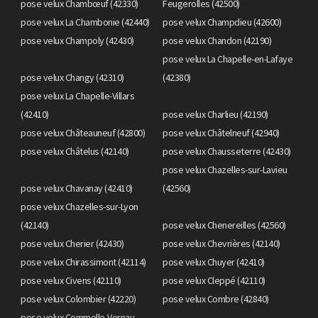
pose velux Chambœuf (42330)
Feugerolles (42500)
pose velux La Chambonie (42440)
pose velux Champdieu (42600)
pose velux Champoly (42430)
pose velux Chandon (42190)
pose velux La Chapelle-en-Lafaye
pose velux Changy (42310)
(42380)
pose velux La Chapelle-Villars
(42410)
pose velux Charlieu (42190)
pose velux Châteauneuf (42800)
pose velux Châtelneuf (42940)
pose velux Châtelus (42140)
pose velux Chausseterre (42430)
pose velux Chazelles-sur-Lavieu
pose velux Chavanay (42410)
(42560)
pose velux Chazelles-sur-Lyon
(42140)
pose velux Chenereilles (42560)
pose velux Cherier (42430)
pose velux Chevrières (42140)
pose velux Chirassimont (42114)
pose velux Chuyer (42410)
pose velux Civens (42110)
pose velux Cleppé (42110)
pose velux Colombier (42220)
pose velux Combre (42840)
pose velux Commelle-Vernay