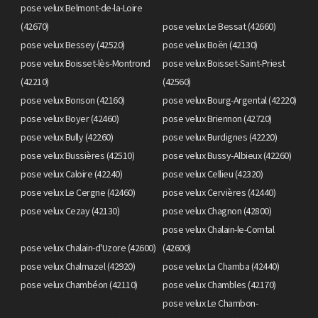
pose velux Belmont-de-la-Loire
(42670)
pose velux Le Bessat (42660)
pose velux Bessey (42520)
pose velux Boën (42130)
pose velux Boisset-lès-Montrond
pose velux Boisset-Saint-Priest
(42210)
(42560)
pose velux Bonson (42160)
pose velux Bourg-Argental (42220)
pose velux Boyer (42460)
pose velux Briennon (42720)
pose velux Bully (42260)
pose velux Burdignes (42220)
pose velux Bussières (42510)
pose velux Bussy-Albieux (42260)
pose velux Caloire (42240)
pose velux Cellieu (42320)
pose velux Le Cergne (42460)
pose velux Cervières (42440)
pose velux Cezay (42130)
pose velux Chagnon (42800)
pose velux Chalain-le-Comtal
pose velux Chalain-d'Uzore (42600)
(42600)
pose velux Chalmazel (42920)
pose velux La Chamba (42440)
pose velux Chambéon (42110)
pose velux Chambles (42170)
pose velux Le Chambon-