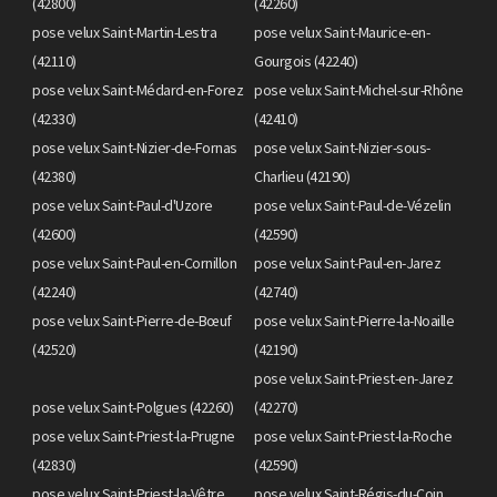
(42800)
(42260)
pose velux Saint-Martin-Lestra
pose velux Saint-Maurice-en-
(42110)
Gourgois (42240)
pose velux Saint-Médard-en-Forez
pose velux Saint-Michel-sur-Rhône
(42330)
(42410)
pose velux Saint-Nizier-de-Fornas
pose velux Saint-Nizier-sous-
(42380)
Charlieu (42190)
pose velux Saint-Paul-d'Uzore
pose velux Saint-Paul-de-Vézelin
(42600)
(42590)
pose velux Saint-Paul-en-Cornillon
pose velux Saint-Paul-en-Jarez
(42240)
(42740)
pose velux Saint-Pierre-de-Bœuf
pose velux Saint-Pierre-la-Noaille
(42520)
(42190)
pose velux Saint-Priest-en-Jarez
pose velux Saint-Polgues (42260)
(42270)
pose velux Saint-Priest-la-Prugne
pose velux Saint-Priest-la-Roche
(42830)
(42590)
pose velux Saint-Priest-la-Vêtre
pose velux Saint-Régis-du-Coin