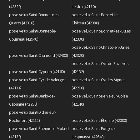
(42520)
Lestra (42110)
pose velux Saint-Bonnet-des-
pose velux Saint-Bonnet-le-
Quarts (42310)
Château (42380)
pose velux Saint-Bonnet-le-
pose velux Saint-Bonnet-les-Oules
Courreau (42940)
(42330)
pose velux Saint-Christo-en-Jarez
pose velux Saint-Chamond (42400)
(42320)
pose velux Saint-Cyr-de-Favières
pose velux Saint-Cyprien (42160)
(42132)
pose velux Saint-Cyr-de-Valorges
pose velux Saint-Cyr-les-Vignes
(42114)
(42210)
pose velux Saint-Denis-de-
pose velux Saint-Denis-sur-Coise
Cabanne (42750)
(42140)
pose velux Saint-Didier-sur-
Rochefort (42111)
pose velux Saint-Étienne (42000)
pose velux Saint-Étienne-le-Molard
pose velux Saint-Forgeux-
(42130)
Lespinasse (42640)