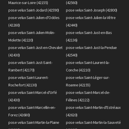
Maurice-sur-Loire (42155)
(42560)
pose velux Saint-Jodard (42590)
pose velux Saint-Joseph (42800)
pose velux Saint-Julien-d'Oddes
pose velux Saint-Julien-la-Vêtre
(42260)
(42440)
pose velux Saint-Julien-Molin-
pose velux Saint-Just-en-Bas
Molette (42220)
(42136)
pose velux Saint-Just-en-Chevalet
pose velux Saint-Just-la-Pendue
(42430)
(42540)
pose velux Saint-Just-Saint-
pose velux Saint-Laurent-la-
Rambert (42170)
Conche (42210)
pose velux Saint-Laurent-
pose velux Saint-Léger-sur-
Rochefort (42130)
Roanne (42155)
pose velux Saint-Marcel-d'Urfé
pose velux Saint-Marcel-de-
(42430)
Félines (42122)
pose velux Saint-Marcellin-en-
pose velux Saint-Martin-d'Estréaux
Forez (42680)
(42620)
pose velux Saint-Martin-la-Plaine
pose velux Saint-Martin-la-Sauveté