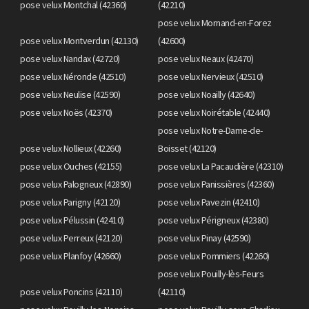
pose velux Montchal (42360)
(42210)
pose velux Mornand-en-Forez
pose velux Montverdun (42130)
(42600)
pose velux Nandax (42720)
pose velux Neaux (42470)
pose velux Néronde (42510)
pose velux Nervieux (42510)
pose velux Neulise (42590)
pose velux Noailly (42640)
pose velux Noës (42370)
pose velux Noirétable (42440)
pose velux Notre-Dame-de-
pose velux Nollieux (42260)
Boisset (42120)
pose velux Ouches (42155)
pose velux La Pacaudière (42310)
pose velux Palogneux (42890)
pose velux Panissières (42360)
pose velux Parigny (42120)
pose velux Pavezin (42410)
pose velux Pélussin (42410)
pose velux Périgneux (42380)
pose velux Perreux (42120)
pose velux Pinay (42590)
pose velux Planfoy (42660)
pose velux Pommiers (42260)
pose velux Pouilly-lès-Feurs
pose velux Poncins (42110)
(42110)