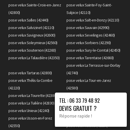
pose velux Sainte-Croix-en-Jarez
pose velux Sainte-Foy-Saint-
(42800)
Sulpice (42110)
pose velux Salles (42440)
pose velux Salt-en-Donzy (42110)
pose velux Salvizinet (42110)
pose velux Sauvain (42990)
pose velux Savigneux (42600)
pose velux Sevelinges (42460)
pose velux Soleymieux (42560)
pose velux Sorbiers (42290)
pose velux Souternon (42260)
pose velux Sury-le-Comtal (42450)
pose velux La Talaudière (42350)
pose velux Tarentaise (42660)
pose velux La Terrasse-sur-Dorlay
pose velux Tartaras (42800)
(42740)
pose velux Thélis-la-Combe
pose velux La Tour-en-Jarez
(42220)
(42580)
pose velux La Tourette (42380)
pose velux Trelins (42130)
TEL : 06 33 79 48 92
pose velux La Tuilière (42830)
pose velux Unias (42210)
DEVIS GRATUIT ?
pose velux Unieux (42240)
pose velux Urbise (42310)
Réponse rapide !
pose velux Usson-en-Forez
(42550)
pose velux Valeille (42110)