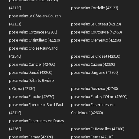
(42120)
pose velux Cordelle (42123)
pose velux La Côte-en-Couzan
(42111)
pose velux Le Coteau (42120)
pose velux Cottance (42360)
pose velux Coutouvre (42460)
pose velux Craintilleux (42210)
pose velux Cremeaux (42260)
pose velux Croizet-sur-Gand
(42540)
pose velux Le Crozet (42310)
pose velux Cuinzier (42460)
pose velux Cuzieu (42330)
pose velux Dancé (42260)
pose velux Dargoire (42800)
pose velux Débats-Rivière-
d'Orpra (42130)
pose velux Doizieux (42740)
pose velux Écoche (42670)
pose velux Écotay-l'Olme (42600)
pose velux Épercieux-Saint-Paul
pose velux Essertines-en-
(42110)
Châtelneuf (42600)
pose velux Essertines-en-Donzy
(42360)
pose velux Estivareilles (42380)
pose velux Farnay (42320)
pose velux Feurs (42110)