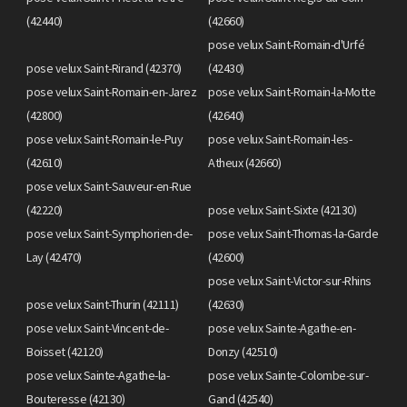
(42440)
(42660)
pose velux Saint-Romain-d'Urfé
pose velux Saint-Rirand (42370)
(42430)
pose velux Saint-Romain-en-Jarez
pose velux Saint-Romain-la-Motte
(42800)
(42640)
pose velux Saint-Romain-le-Puy
pose velux Saint-Romain-les-
(42610)
Atheux (42660)
pose velux Saint-Sauveur-en-Rue
(42220)
pose velux Saint-Sixte (42130)
pose velux Saint-Symphorien-de-
pose velux Saint-Thomas-la-Garde
Lay (42470)
(42600)
pose velux Saint-Victor-sur-Rhins
pose velux Saint-Thurin (42111)
(42630)
pose velux Saint-Vincent-de-
pose velux Sainte-Agathe-en-
Boisset (42120)
Donzy (42510)
pose velux Sainte-Agathe-la-
pose velux Sainte-Colombe-sur-
Bouteresse (42130)
Gand (42540)