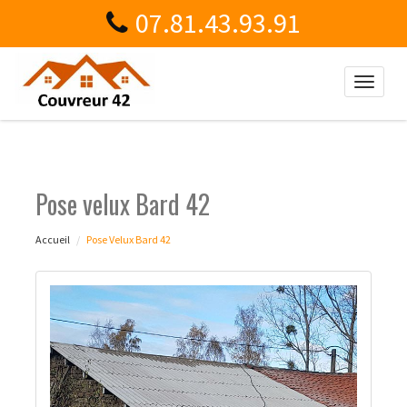
07.81.43.93.91
Toggle
naviga
Pose velux Bard 42
Accueil
Pose Velux Bard 42