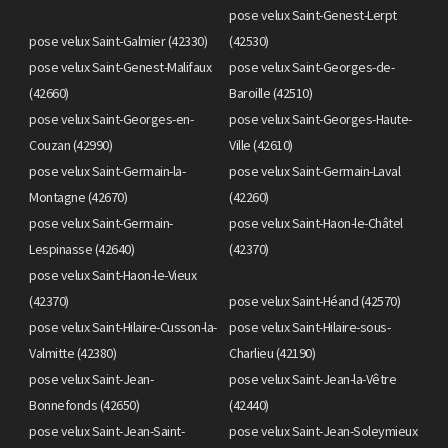
pose velux Saint-Genest-Lerpt
pose velux Saint-Galmier (42330)
(42530)
pose velux Saint-Genest-Malifaux
pose velux Saint-Georges-de-
(42660)
Baroille (42510)
pose velux Saint-Georges-en-
pose velux Saint-Georges-Haute-
Couzan (42990)
Ville (42610)
pose velux Saint-Germain-la-
pose velux Saint-Germain-Laval
Montagne (42670)
(42260)
pose velux Saint-Germain-
pose velux Saint-Haon-le-Châtel
Lespinasse (42640)
(42370)
pose velux Saint-Haon-le-Vieux
(42370)
pose velux Saint-Héand (42570)
pose velux Saint-Hilaire-Cusson-la-
pose velux Saint-Hilaire-sous-
Valmitte (42380)
Charlieu (42190)
pose velux Saint-Jean-
pose velux Saint-Jean-la-Vêtre
Bonnefonds (42650)
(42440)
pose velux Saint-Jean-Saint-
pose velux Saint-Jean-Soleymieux