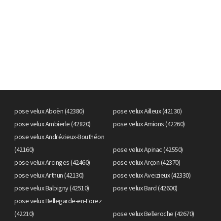
pose velux Aboën (42380)
pose velux Ailleux (42130)
pose velux Ambierle (42820)
pose velux Amions (42260)
pose velux Andrézieux-Bouthéon
(42160)
pose velux Apinac (42550)
pose velux Arcinges (42460)
pose velux Arçon (42370)
pose velux Arthun (42130)
pose velux Aveizieux (42330)
pose velux Balbigny (42510)
pose velux Bard (42600)
pose velux Bellegarde-en-Forez
(42210)
pose velux Belleroche (42670)