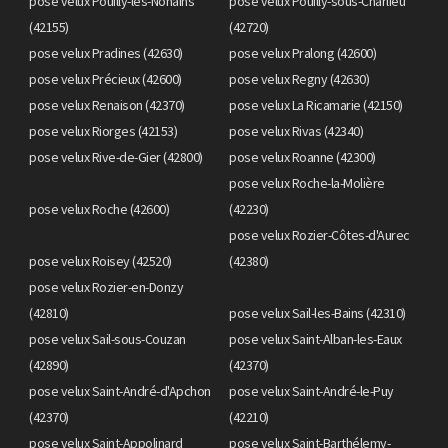
pose velux Pouilly-les-Nonains
pose velux Pouilly-sous-Charlieu
(42155)
(42720)
pose velux Pradines (42630)
pose velux Pralong (42600)
pose velux Précieux (42600)
pose velux Regny (42630)
pose velux Renaison (42370)
pose velux La Ricamarie (42150)
pose velux Riorges (42153)
pose velux Rivas (42340)
pose velux Rive-de-Gier (42800)
pose velux Roanne (42300)
pose velux Roche-la-Molière
pose velux Roche (42600)
(42230)
pose velux Rozier-Côtes-d'Aurec
pose velux Roisey (42520)
(42380)
pose velux Rozier-en-Donzy
(42810)
pose velux Sail-les-Bains (42310)
pose velux Sail-sous-Couzan
pose velux Saint-Alban-les-Eaux
(42890)
(42370)
pose velux Saint-André-d'Apchon
pose velux Saint-André-le-Puy
(42370)
(42210)
pose velux Saint-Appolinard
pose velux Saint-Barthélemy-