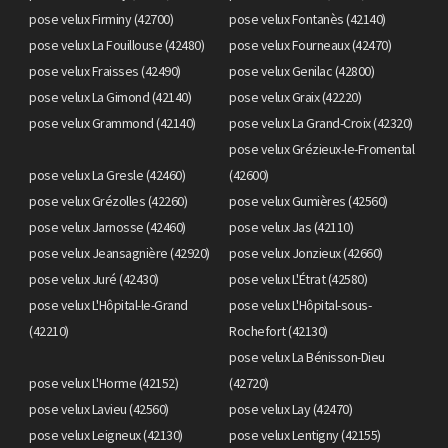
pose velux Firminy (42700)
pose velux Fontanès (42140)
pose velux La Fouillouse (42480)
pose velux Fourneaux (42470)
pose velux Fraisses (42490)
pose velux Genilac (42800)
pose velux La Gimond (42140)
pose velux Graix (42220)
pose velux Grammond (42140)
pose velux La Grand-Croix (42320)
pose velux Grézieux-le-Fromental
pose velux La Gresle (42460)
(42600)
pose velux Grézolles (42260)
pose velux Gumières (42560)
pose velux Jarnosse (42460)
pose velux Jas (42110)
pose velux Jeansagnière (42920)
pose velux Jonzieux (42660)
pose velux Juré (42430)
pose velux L'Étrat (42580)
pose velux L'Hôpital-le-Grand
pose velux L'Hôpital-sous-
(42210)
Rochefort (42130)
pose velux La Bénisson-Dieu
pose velux L'Horme (42152)
(42720)
pose velux Lavieu (42560)
pose velux Lay (42470)
pose velux Leigneux (42130)
pose velux Lentigny (42155)