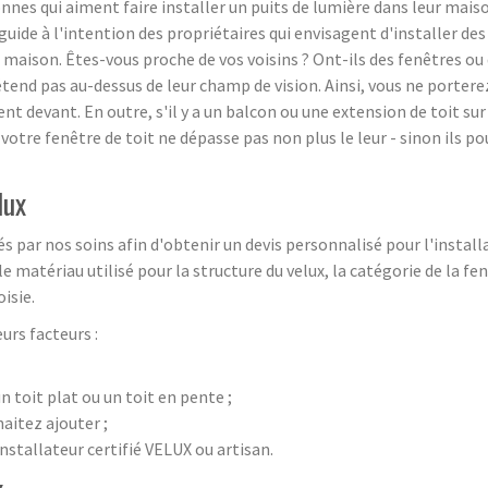
onnes qui aiment faire installer un puits de lumière dans leur mais
 guide à l'intention des propriétaires qui envisagent d'installer d
aison. Êtes-vous proche de vos voisins ? Ont-ils des fenêtres ou de
tend pas au-dessus de leur champ de vision. Ainsi, vous ne porterez 
nt devant. En outre, s'il y a un balcon ou une extension de toit su
 votre fenêtre de toit ne dépasse pas non plus le leur - sinon ils 
lux
s par nos soins afin d'obtenir un devis personnalisé pour l'install
 matériau utilisé pour la structure du velux, la catégorie de la fe
isie.
urs facteurs :
un toit plat ou un toit en pente ;
aitez ajouter ;
installateur certifié VELUX ou artisan.