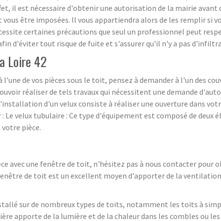
et, il est nécessaire d'obtenir une autorisation de la mairie avant
 vous être imposées. Il vous appartiendra alors de les remplir si vo
x nécessite certaines précautions que seul un professionnel peut resp
fin d'éviter tout risque de fuite et s'assurer qu'il n'y a pas d'infil
la Loire 42
 à l'une de vos pièces sous le toit, pensez à demander à l'un des 
 pouvoir réaliser de tels travaux qui nécessitent une demande d'au
installation d'un velux consiste à réaliser une ouverture dans votre 
 : Le velux tubulaire : Ce type d'équipement est composé de deux él
 votre pièce.
èce avec une fenêtre de toit, n'hésitez pas à nous contacter pour 
 fenêtre de toit est un excellent moyen d'apporter de la ventilation 
nstallé sur de nombreux types de toits, notamment les toits à simp
ière apporte de la lumière et de la chaleur dans les combles ou le