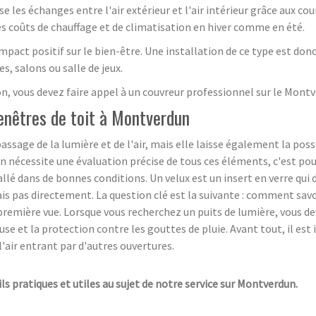
se les échanges entre l'air extérieur et l'air intérieur grâce aux cou
les coûts de chauffage et de climatisation en hiver comme en été.
mpact positif sur le bien-être. Une installation de ce type est d
, salons ou salle de jeux.
on, vous devez faire appel à un couvreur professionnel sur le Mont
 fenêtres de toit à Montverdun
assage de la lumière et de l'air, mais elle laisse également la pos
on nécessite une évaluation précise de tous ces éléments, c'est po
allé dans de bonnes conditions. Un velux est un insert en verre qui
s pas directement. La question clé est la suivante : comment savoir
à première vue. Lorsque vous recherchez un puits de lumière, vous 
use et la protection contre les gouttes de pluie. Avant tout, il est
l'air entrant par d'autres ouvertures.
ils pratiques et utiles au sujet de notre service sur Montverdun.