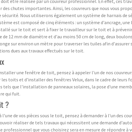
2 doit être réalisée par un couvreur professionnel. En effet, ces tr
oquer des chutes importantes. Ainsi, les couvreurs que nous vous p
te sécurité. Nous utiliserons également un système de harnais de sécu
système est composé de cinq éléments : un système d'ancrage, une l
llé sur le toit et sert à fixer le travailleur sur le toit et à préve
e de 12 mm de diamètre et d'au moins 50 cm de long, deux boulon
longe sur environ un mètre pour traverser les tuiles afin d'assure
ions dues aux travaux effectués sur le toit.
ux
staller une fenêtre de toit, pensez à appeler l'un de nos couvreurs
r les toits et d'installer des fenêtres Velux, dans le cadre de leurs 
s tels que l'installation de panneaux solaires, la pose d'une memb
e qui fuit.
it ?
 à l'une de vos pièces sous le toit, pensez à demander à l'un des 
 pouvoir réaliser de tels travaux qui nécessitent une demande d'au
e professionnel que vous choisirez sera en mesure de répondre à vo