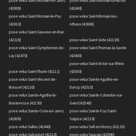
pose velux Saint-Romain-en-Jarez
pose velux Saint-Romain-la-Motte
(42800)
(42640)
pose velux Saint-Romain-le-Puy
pose velux Saint-Romain-les-
(42610)
Atheux (42660)
pose velux Saint-Sauveur-en-Rue
(42220)
pose velux Saint-Sixte (42130)
pose velux Saint-Symphorien-de-
pose velux Saint-Thomas-la-Garde
Lay (42470)
(42600)
pose velux Saint-Victor-sur-Rhins
pose velux Saint-Thurin (42111)
(42630)
pose velux Saint-Vincent-de-
pose velux Sainte-Agathe-en-
Boisset (42120)
Donzy (42510)
pose velux Sainte-Agathe-la-
pose velux Sainte-Colombe-sur-
Bouteresse (42130)
Gand (42540)
pose velux Sainte-Croix-en-Jarez
pose velux Sainte-Foy-Saint-
(42800)
Sulpice (42110)
pose velux Salles (42440)
pose velux Salt-en-Donzy (42110)
pose velux Salvizinet (42110)
pose velux Sauvain (42990)