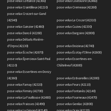
pose velux Cottance (42360)
pose velux Coutouvre (42460)
pose velux Craintilleux (42210)
pose velux Cremeaux (42260)
pose velux Croizet-sur-Gand
(42540)
pose velux Le Crozet (42310)
pose velux Cuinzier (42460)
pose velux Cuzieu (42330)
pose velux Dancé (42260)
pose velux Dargoire (42800)
pose velux Débats-Rivière-
d'Orpra (42130)
pose velux Doizieux (42740)
pose velux Écoche (42670)
pose velux Écotay-l'Olme (42600)
pose velux Épercieux-Saint-Paul
pose velux Essertines-en-
(42110)
Châtelneuf (42600)
pose velux Essertines-en-Donzy
(42360)
pose velux Estivareilles (42380)
pose velux Farnay (42320)
pose velux Feurs (42110)
pose velux Firminy (42700)
pose velux Fontanès (42140)
pose velux La Fouillouse (42480)
pose velux Fourneaux (42470)
pose velux Fraisses (42490)
pose velux Genilac (42800)
pose velux La Gimond (42140)
pose velux Graix (42220)