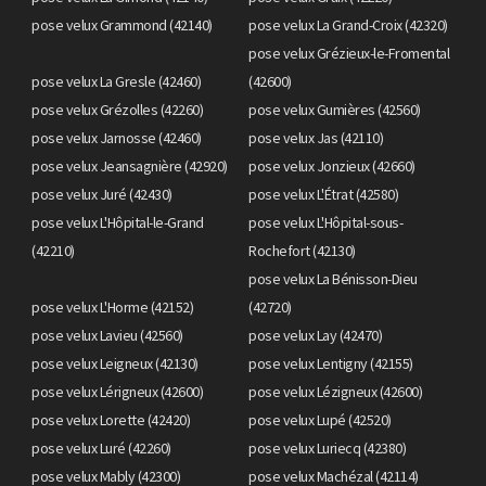
pose velux Grammond (42140)
pose velux La Grand-Croix (42320)
pose velux Grézieux-le-Fromental
pose velux La Gresle (42460)
(42600)
pose velux Grézolles (42260)
pose velux Gumières (42560)
pose velux Jarnosse (42460)
pose velux Jas (42110)
pose velux Jeansagnière (42920)
pose velux Jonzieux (42660)
pose velux Juré (42430)
pose velux L'Étrat (42580)
pose velux L'Hôpital-le-Grand
pose velux L'Hôpital-sous-
(42210)
Rochefort (42130)
pose velux La Bénisson-Dieu
pose velux L'Horme (42152)
(42720)
pose velux Lavieu (42560)
pose velux Lay (42470)
pose velux Leigneux (42130)
pose velux Lentigny (42155)
pose velux Lérigneux (42600)
pose velux Lézigneux (42600)
pose velux Lorette (42420)
pose velux Lupé (42520)
pose velux Luré (42260)
pose velux Luriecq (42380)
pose velux Mably (42300)
pose velux Machézal (42114)