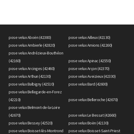
pose velux Aboën (42380)
pose velux Ailleux (42130)
pose velux Ambierle (42820)
pose velux Amions (42260)
pose velux Andrézieux-Bouthéon
(42160)
pose velux Apinac (42550)
pose velux Arcinges (42460)
pose velux Arçon (42370)
pose velux Arthun (42130)
pose velux Aveizieux (42330)
pose velux Balbigny (42510)
pose velux Bard (42600)
pose velux Bellegarde-en-Forez
(42210)
pose velux Belleroche (42670)
pose velux Belmont-de-la-Loire
(42670)
pose velux Le Bessat (42660)
pose velux Bessey (42520)
pose velux Boën (42130)
pose velux Boisset-lès-Montrond
pose velux Boisset-Saint-Priest