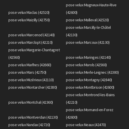
pose velux Magneux-Haute-Rive
pose velux Maclas (42520)
(42600)
pose velux Maizilly (42750)
pose velux Malleval (42520)
pose velux Marcilly-le-Châtel
pose velux Marcenod (42140)
(42130)
pose velux Marclopt (42210)
pose velux Marcoux (42130)
pose velux Margerie-Chantagret
(42560)
pose velux Maringes (42140)
pose velux Marlhes (42660)
pose velux Marols (42560)
pose velux Mars (42750)
pose velux Merle-Leignec (42380)
pose velux Mizérieux (42110)
pose velux Montagny (42840)
pose velux Montarcher (42380)
pose velux Montbrison (42600)
pose velux Montrond-les-Bains
pose velux Montchal (42360)
(42210)
pose velux Mornand-en-Forez
pose velux Montverdun (42130)
(42600)
pose velux Nandax (42720)
pose velux Neaux (42470)