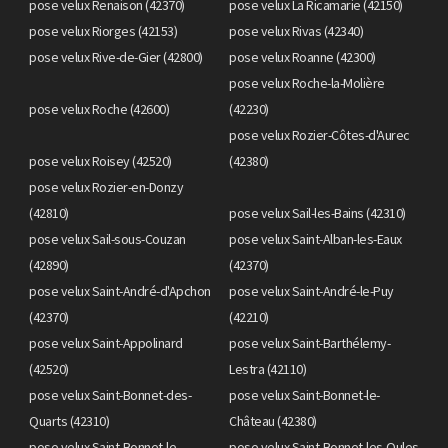
pose velux Renaison (42370)
pose velux La Ricamarie (42150)
pose velux Riorges (42153)
pose velux Rivas (42340)
pose velux Rive-de-Gier (42800)
pose velux Roanne (42300)
pose velux Roche-la-Molière
pose velux Roche (42600)
(42230)
pose velux Rozier-Côtes-d'Aurec
pose velux Roisey (42520)
(42380)
pose velux Rozier-en-Donzy
(42810)
pose velux Sail-les-Bains (42310)
pose velux Sail-sous-Couzan
pose velux Saint-Alban-les-Eaux
(42890)
(42370)
pose velux Saint-André-d'Apchon
pose velux Saint-André-le-Puy
(42370)
(42210)
pose velux Saint-Appolinard
pose velux Saint-Barthélemy-
(42520)
Lestra (42110)
pose velux Saint-Bonnet-des-
pose velux Saint-Bonnet-le-
Quarts (42310)
Château (42380)
pose velux Saint-Bonnet-le-
pose velux Saint-Bonnet-les-Oules