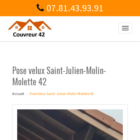
07.81.43.93.91
Toggle
naviga
Pose velux Saint-Julien-Molin-
Molette 42
Accueil
Pose Velux Saint-Julien-Molin-Molette 42