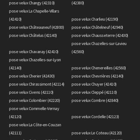
pose velux Changy (42310)
(42380)
pose velux La Chapelle-Villars
(42410)
pose velux Charlieu (42190)
pose velux Châteauneuf (42800)
pose velux Châtelneuf (42940)
pose velux Châtelus (42140)
pose velux Chausseterre (42430)
pose velux Chazelles-sur-Lavieu
pose velux Chavanay (42410)
(42560)
pose velux Chazelles-sur-Lyon
(42140)
pose velux Chenereilles (42560)
pose velux Cherier (42430)
pose velux Chevrières (42140)
pose velux Chirassimont (42114)
pose velux Chuyer (42410)
pose velux Civens (42110)
pose velux Cleppé (42110)
pose velux Colombier (42220)
pose velux Combre (42840)
pose velux Commelle-Vernay
(42120)
pose velux Cordelle (42123)
pose velux La Côte-en-Couzan
(42111)
pose velux Le Coteau (42120)