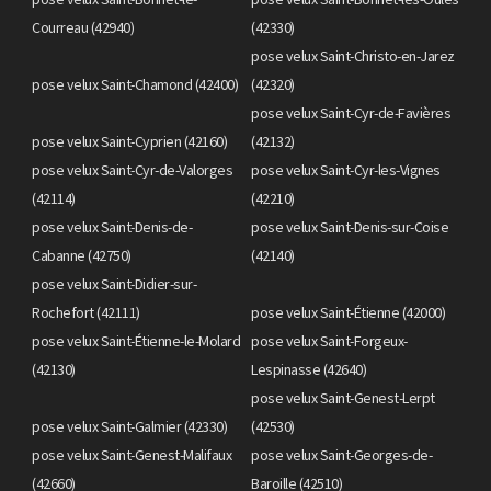
Courreau (42940)
(42330)
pose velux Saint-Christo-en-Jarez
pose velux Saint-Chamond (42400)
(42320)
pose velux Saint-Cyr-de-Favières
pose velux Saint-Cyprien (42160)
(42132)
pose velux Saint-Cyr-de-Valorges
pose velux Saint-Cyr-les-Vignes
(42114)
(42210)
pose velux Saint-Denis-de-
pose velux Saint-Denis-sur-Coise
Cabanne (42750)
(42140)
pose velux Saint-Didier-sur-
Rochefort (42111)
pose velux Saint-Étienne (42000)
pose velux Saint-Étienne-le-Molard
pose velux Saint-Forgeux-
(42130)
Lespinasse (42640)
pose velux Saint-Genest-Lerpt
pose velux Saint-Galmier (42330)
(42530)
pose velux Saint-Genest-Malifaux
pose velux Saint-Georges-de-
(42660)
Baroille (42510)