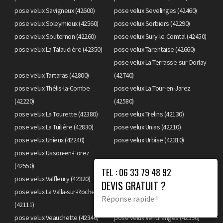
pose velux Savigneux (42600)
pose velux Sevelinges (42460)
pose velux Soleymieux (42560)
pose velux Sorbiers (42290)
pose velux Souternon (42260)
pose velux Sury-le-Comtal (42450)
pose velux La Talaudière (42350)
pose velux Tarentaise (42660)
pose velux La Terrasse-sur-Dorlay
pose velux Tartaras (42800)
(42740)
pose velux Thélis-la-Combe
pose velux La Tour-en-Jarez
(42220)
(42580)
pose velux La Tourette (42380)
pose velux Trelins (42130)
pose velux La Tuilière (42830)
pose velux Unias (42210)
pose velux Unieux (42240)
pose velux Urbise (42310)
pose velux Usson-en-Forez
(42550)
pose velux Valeille (42110)
TEL : 06 33 79 48 92
pose velux Valfleury (42320)
pose velux La Valla-en-Gier (42131)
DEVIS GRATUIT ?
pose velux La Valla-sur-Rochefort
Réponse rapide !
(42111)
pose velux Veauche (42340)
pose velux Veauchette (42340)
pose velux Vendranges (42590)