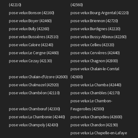
(42210)
(42560)
pose velux Bonson (42160)
pose velux Bourg-Argental (42220)
pose velux Boyer (42460)
pose velux Briennon (42720)
pose velux Bully (42260)
pose velux Burdignes (42220)
pose velux Bussières (42510)
pose velux Bussy-Albieux (42260)
pose velux Caloire (42240)
pose velux Cellieu (42320)
pose velux Le Cergne (42460)
pose velux Cervières (42440)
pose velux Cezay (42130)
pose velux Chagnon (42800)
pose velux Chalain-le-Comtal
pose velux Chalain-d'Uzore (42600)
(42600)
pose velux Chalmazel (42920)
pose velux La Chamba (42440)
pose velux Chambéon (42110)
pose velux Chambles (42170)
pose velux Le Chambon-
pose velux Chambœuf (42330)
Feugerolles (42500)
pose velux La Chambonie (42440)
pose velux Champdieu (42600)
pose velux Champoly (42430)
pose velux Chandon (42190)
pose velux La Chapelle-en-Lafaye