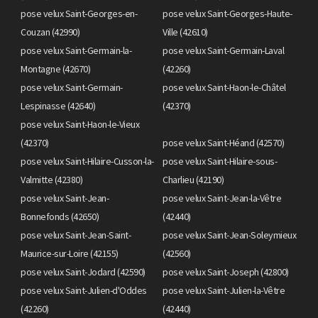
pose velux Saint-Georges-en-
pose velux Saint-Georges-Haute-
Couzan (42990)
Ville (42610)
pose velux Saint-Germain-la-
pose velux Saint-Germain-Laval
Montagne (42670)
(42260)
pose velux Saint-Germain-
pose velux Saint-Haon-le-Châtel
Lespinasse (42640)
(42370)
pose velux Saint-Haon-le-Vieux
(42370)
pose velux Saint-Héand (42570)
pose velux Saint-Hilaire-Cusson-la-
pose velux Saint-Hilaire-sous-
Valmitte (42380)
Charlieu (42190)
pose velux Saint-Jean-
pose velux Saint-Jean-la-Vêtre
Bonnefonds (42650)
(42440)
pose velux Saint-Jean-Saint-
pose velux Saint-Jean-Soleymieux
Maurice-sur-Loire (42155)
(42560)
pose velux Saint-Jodard (42590)
pose velux Saint-Joseph (42800)
pose velux Saint-Julien-d'Oddes
pose velux Saint-Julien-la-Vêtre
(42260)
(42440)