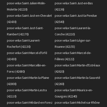
pose velux Saint-Julien-Molin-
pose velux Saint-Just-en-Bas
Molette (42220)
(42136)
pose velux Saint-Just-en-Chevalet
pose velux Saint-Just-la-Pendue
(42430)
(42540)
pose velux Saint-Just-Saint-
pose velux Saint-Laurent-la-
Rambert (42170)
Conche (42210)
pose velux Saint-Laurent-
pose velux Saint-Léger-sur-
Rochefort (42130)
Roanne (42155)
pose velux Saint-Marcel-d'Urfé
pose velux Saint-Marcel-de-
(42430)
Félines (42122)
pose velux Saint-Marcellin-en-
pose velux Saint-Martin-d'Estréaux
Forez (42680)
(42620)
pose velux Saint-Martin-la-Plaine
pose velux Saint-Martin-la-Sauveté
(42800)
(42260)
pose velux Saint-Martin-Lestra
pose velux Saint-Maurice-en-
(42110)
Gourgois (42240)
pose velux Saint-Médard-en-Forez
pose velux Saint-Michel-sur-Rhône