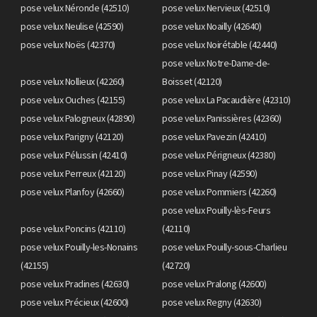
pose velux Néronde (42510)
pose velux Nervieux (42510)
pose velux Neulise (42590)
pose velux Noailly (42640)
pose velux Noës (42370)
pose velux Noirétable (42440)
pose velux Notre-Dame-de-
pose velux Nollieux (42260)
Boisset (42120)
pose velux Ouches (42155)
pose velux La Pacaudière (42310)
pose velux Palogneux (42890)
pose velux Panissières (42360)
pose velux Parigny (42120)
pose velux Pavezin (42410)
pose velux Pélussin (42410)
pose velux Périgneux (42380)
pose velux Perreux (42120)
pose velux Pinay (42590)
pose velux Planfoy (42660)
pose velux Pommiers (42260)
pose velux Pouilly-lès-Feurs
pose velux Poncins (42110)
(42110)
pose velux Pouilly-les-Nonains
pose velux Pouilly-sous-Charlieu
(42155)
(42720)
pose velux Pradines (42630)
pose velux Pralong (42600)
pose velux Précieux (42600)
pose velux Regny (42630)