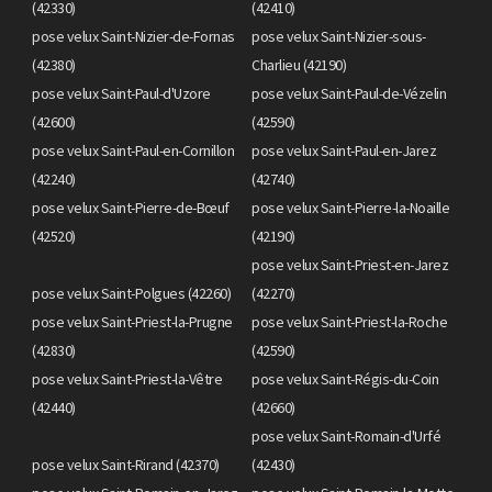
(42330)
(42410)
pose velux Saint-Nizier-de-Fornas
pose velux Saint-Nizier-sous-
(42380)
Charlieu (42190)
pose velux Saint-Paul-d'Uzore
pose velux Saint-Paul-de-Vézelin
(42600)
(42590)
pose velux Saint-Paul-en-Cornillon
pose velux Saint-Paul-en-Jarez
(42240)
(42740)
pose velux Saint-Pierre-de-Bœuf
pose velux Saint-Pierre-la-Noaille
(42520)
(42190)
pose velux Saint-Priest-en-Jarez
pose velux Saint-Polgues (42260)
(42270)
pose velux Saint-Priest-la-Prugne
pose velux Saint-Priest-la-Roche
(42830)
(42590)
pose velux Saint-Priest-la-Vêtre
pose velux Saint-Régis-du-Coin
(42440)
(42660)
pose velux Saint-Romain-d'Urfé
pose velux Saint-Rirand (42370)
(42430)