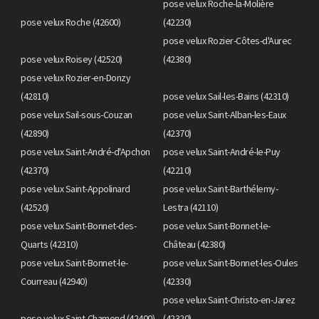
pose velux Roche-la-Molière
pose velux Roche (42600)
(42230)
pose velux Rozier-Côtes-d'Aurec
pose velux Roisey (42520)
(42380)
pose velux Rozier-en-Donzy
(42810)
pose velux Sail-les-Bains (42310)
pose velux Sail-sous-Couzan
pose velux Saint-Alban-les-Eaux
(42890)
(42370)
pose velux Saint-André-d'Apchon
pose velux Saint-André-le-Puy
(42370)
(42210)
pose velux Saint-Appolinard
pose velux Saint-Barthélemy-
(42520)
Lestra (42110)
pose velux Saint-Bonnet-des-
pose velux Saint-Bonnet-le-
Quarts (42310)
Château (42380)
pose velux Saint-Bonnet-le-
pose velux Saint-Bonnet-les-Oules
Courreau (42940)
(42330)
pose velux Saint-Christo-en-Jarez
pose velux Saint-Chamond (42400)
(42320)