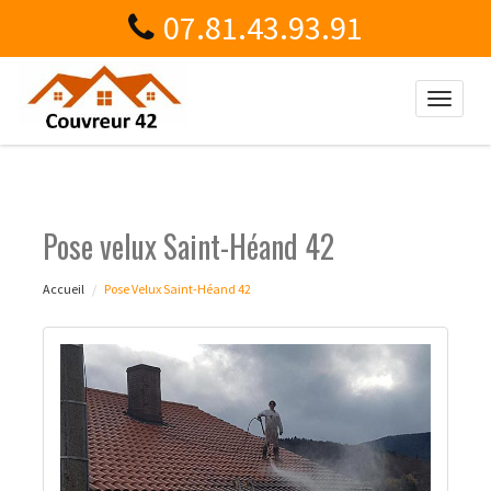
07.81.43.93.91
Toggle
naviga
Pose velux Saint-Héand 42
Accueil
Pose Velux Saint-Héand 42