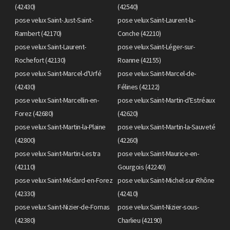
(42430)
(42540)
pose velux Saint-Just-Saint-
pose velux Saint-Laurent-la-
Rambert (42170)
Conche (42210)
pose velux Saint-Laurent-
pose velux Saint-Léger-sur-
Rochefort (42130)
Roanne (42155)
pose velux Saint-Marcel-d'Urfé
pose velux Saint-Marcel-de-
(42430)
Félines (42122)
pose velux Saint-Marcellin-en-
pose velux Saint-Martin-d'Estréaux
Forez (42680)
(42620)
pose velux Saint-Martin-la-Plaine
pose velux Saint-Martin-la-Sauveté
(42800)
(42260)
pose velux Saint-Martin-Lestra
pose velux Saint-Maurice-en-
(42110)
Gourgois (42240)
pose velux Saint-Médard-en-Forez
pose velux Saint-Michel-sur-Rhône
(42330)
(42410)
pose velux Saint-Nizier-de-Fornas
pose velux Saint-Nizier-sous-
(42380)
Charlieu (42190)