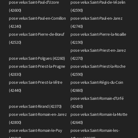
pose velux Saint-Paul-d'Uzore
pose velux Saint-Paul-de-Vézelin
(42600)
(42590)
pose velux Saint-Paul-en-Cornillon
pose velux Saint-Paul-en-Jarez
(42240)
(42740)
pose velux Saint-Pierre-de-Bœuf
pose velux Saint-Pierre-la-Noaille
(42520)
(42190)
pose velux Saint-Priest-en-Jarez
pose velux Saint-Polgues (42260)
(42270)
pose velux Saint-Priest-la-Prugne
pose velux Saint-Priest-la-Roche
(42830)
(42590)
pose velux Saint-Priest-la-Vêtre
pose velux Saint-Régis-du-Coin
(42440)
(42660)
pose velux Saint-Romain-d'Urfé
pose velux Saint-Rirand (42370)
(42430)
pose velux Saint-Romain-en-Jarez
pose velux Saint-Romain-la-Motte
(42800)
(42640)
pose velux Saint-Romain-le-Puy
pose velux Saint-Romain-les-