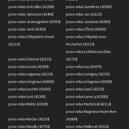
pose velux Grézolles (42260)
pose velux Gumières (42560)
pose velux Jarnosse (42460)
pose velux Jas (42110)
pose velux Jeansagnière (42920)
pose velux Jonzieux (42660)
pose velux Juré (42430)
pose velux L'Étrat (42580)
pose velux L'Hôpital-le-Grand
pose velux L'Hôpital-sous-
(42210)
Rochefort (42130)
pose velux La Bénisson-Dieu
pose velux L'Horme (42152)
(42720)
pose velux Lavieu (42560)
pose velux Lay (42470)
pose velux Leigneux (42130)
pose velux Lentigny (42155)
pose velux Lérigneux (42600)
pose velux Lézigneux (42600)
pose velux Lorette (42420)
pose velux Lupé (42520)
pose velux Luré (42260)
pose velux Luriecq (42380)
pose velux Mably (42300)
pose velux Machézal (42114)
pose velux Magneux-Haute-Rive
pose velux Maclas (42520)
(42600)
pose velux Maizilly (42750)
pose velux Malleval (42520)