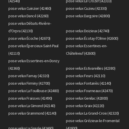
(42540)
pose velux Le Crozet (42310)
pose velux Cuinzier (42460)
pose velux Cuzieu (42330)
pose velux Dancé (42260)
pose velux Dargoire (42800)
pose velux Débats-Rivière-
d'Orpra (42130)
pose velux Doizieux (42740)
pose velux Écoche (42670)
pose velux Écotay-l'Olme (42600)
pose velux Épercieux-Saint-Paul
pose velux Essertines-en-
(42110)
Châtelneuf (42600)
pose velux Essertines-en-Donzy
(42360)
pose velux Estivareilles (42380)
pose velux Farnay (42320)
pose velux Feurs (42110)
pose velux Firminy (42700)
pose velux Fontanès (42140)
pose velux La Fouillouse (42480)
pose velux Fourneaux (42470)
pose velux Fraisses (42490)
pose velux Genilac (42800)
pose velux La Gimond (42140)
pose velux Graix (42220)
pose velux Grammond (42140)
pose velux La Grand-Croix (42320)
pose velux Grézieux-le-Fromental
pose velux La Gresle (42460)
(42600)