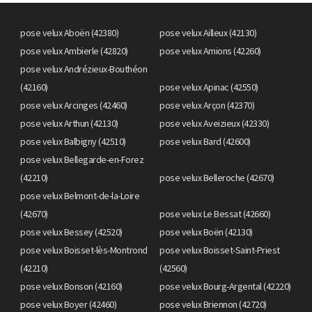
pose velux Aboën (42380)
pose velux Ailleux (42130)
pose velux Ambierle (42820)
pose velux Amions (42260)
pose velux Andrézieux-Bouthéon
(42160)
pose velux Apinac (42550)
pose velux Arcinges (42460)
pose velux Arçon (42370)
pose velux Arthun (42130)
pose velux Aveizieux (42330)
pose velux Balbigny (42510)
pose velux Bard (42600)
pose velux Bellegarde-en-Forez
(42210)
pose velux Belleroche (42670)
pose velux Belmont-de-la-Loire
(42670)
pose velux Le Bessat (42660)
pose velux Bessey (42520)
pose velux Boën (42130)
pose velux Boisset-lès-Montrond
pose velux Boisset-Saint-Priest
(42210)
(42560)
pose velux Bonson (42160)
pose velux Bourg-Argental (42220)
pose velux Boyer (42460)
pose velux Briennon (42720)