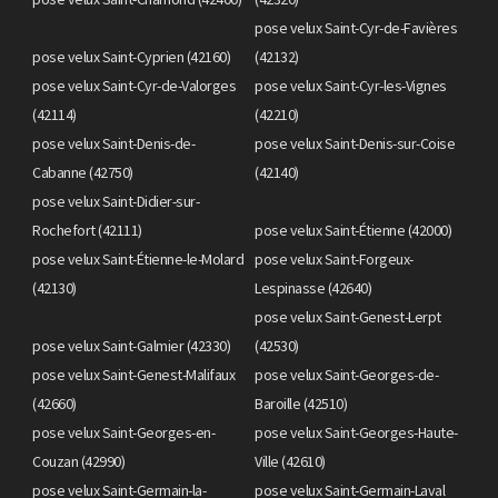
pose velux Saint-Cyr-de-Favières
pose velux Saint-Cyprien (42160)
(42132)
pose velux Saint-Cyr-de-Valorges
pose velux Saint-Cyr-les-Vignes
(42114)
(42210)
pose velux Saint-Denis-de-
pose velux Saint-Denis-sur-Coise
Cabanne (42750)
(42140)
pose velux Saint-Didier-sur-
Rochefort (42111)
pose velux Saint-Étienne (42000)
pose velux Saint-Étienne-le-Molard
pose velux Saint-Forgeux-
(42130)
Lespinasse (42640)
pose velux Saint-Genest-Lerpt
pose velux Saint-Galmier (42330)
(42530)
pose velux Saint-Genest-Malifaux
pose velux Saint-Georges-de-
(42660)
Baroille (42510)
pose velux Saint-Georges-en-
pose velux Saint-Georges-Haute-
Couzan (42990)
Ville (42610)
pose velux Saint-Germain-la-
pose velux Saint-Germain-Laval