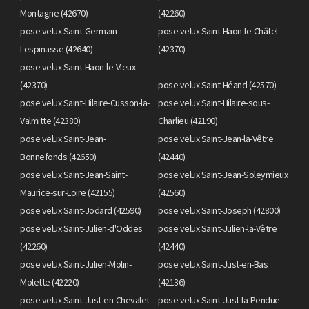
Montagne (42670)
(42260)
pose velux Saint-Germain-
pose velux Saint-Haon-le-Châtel
Lespinasse (42640)
(42370)
pose velux Saint-Haon-le-Vieux
(42370)
pose velux Saint-Héand (42570)
pose velux Saint-Hilaire-Cusson-la-
pose velux Saint-Hilaire-sous-
Valmitte (42380)
Charlieu (42190)
pose velux Saint-Jean-
pose velux Saint-Jean-la-Vêtre
Bonnefonds (42650)
(42440)
pose velux Saint-Jean-Saint-
pose velux Saint-Jean-Soleymieux
Maurice-sur-Loire (42155)
(42560)
pose velux Saint-Jodard (42590)
pose velux Saint-Joseph (42800)
pose velux Saint-Julien-d'Oddes
pose velux Saint-Julien-la-Vêtre
(42260)
(42440)
pose velux Saint-Julien-Molin-
pose velux Saint-Just-en-Bas
Molette (42220)
(42136)
pose velux Saint-Just-en-Chevalet
pose velux Saint-Just-la-Pendue