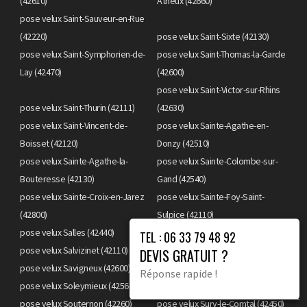
(42610)
Atheux (42660)
pose velux Saint-Sauveur-en-Rue
(42220)
pose velux Saint-Sixte (42130)
pose velux Saint-Symphorien-de-
pose velux Saint-Thomas-la-Garde
Lay (42470)
(42600)
pose velux Saint-Victor-sur-Rhins
pose velux Saint-Thurin (42111)
(42630)
pose velux Saint-Vincent-de-
pose velux Sainte-Agathe-en-
Boisset (42120)
Donzy (42510)
pose velux Sainte-Agathe-la-
pose velux Sainte-Colombe-sur-
Bouteresse (42130)
Gand (42540)
pose velux Sainte-Croix-en-Jarez
pose velux Sainte-Foy-Saint-
(42800)
Sulpice (42110)
pose velux Salles (42440)
pose velux Salt-en-Donzy (42110)
TEL : 06 33 79 48 92
pose velux Salvizinet (42110)
pose velux Sauvain (42990)
DEVIS GRATUIT ?
pose velux Savigneux (42600)
pose velux Sevelinges (42460)
Réponse rapide !
pose velux Soleymieux (42560)
pose velux Sorbiers (42290)
pose velux Souternon (42260)
pose velux Sury-le-Comtal (42450)