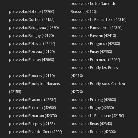
pose velux Notre-Dame-de-
pose velux Nollieux (42260)
Boisset (42120)
pose velux Ouches (42155)
pose velux La Pacaudière (42310)
pose velux Palogneux (42890)
pose velux Panissières (42360)
pose velux Parigny (42120)
pose velux Pavezin (42410)
pose velux Pélussin (42410)
pose velux Périgneux (42380)
pose velux Perreux (42120)
pose velux Pinay (42590)
pose velux Planfoy (42660)
pose velux Pommiers (42260)
pose velux Pouilly-lès-Feurs
pose velux Poncins (42110)
(42110)
pose velux Pouilly-les-Nonains
pose velux Pouilly-sous-Charlieu
(42155)
(42720)
pose velux Pradines (42630)
pose velux Pralong (42600)
pose velux Précieux (42600)
pose velux Regny (42630)
pose velux Renaison (42370)
pose velux La Ricamarie (42150)
pose velux Riorges (42153)
pose velux Rivas (42340)
pose velux Rive-de-Gier (42800)
pose velux Roanne (42300)