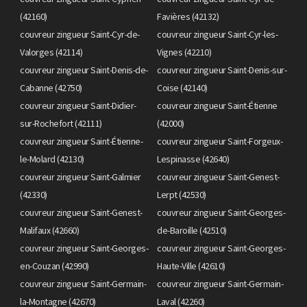
(42160)
Favières (42132)
couvreur zingueur Saint-Cyr-de-
couvreur zingueur Saint-Cyr-les-
Valorges (42114)
Vignes (42210)
couvreur zingueur Saint-Denis-de-
couvreur zingueur Saint-Denis-sur-
Cabanne (42750)
Coise (42140)
couvreur zingueur Saint-Didier-
couvreur zingueur Saint-Étienne
sur-Rochefort (42111)
(42000)
couvreur zingueur Saint-Étienne-
couvreur zingueur Saint-Forgeux-
le-Molard (42130)
Lespinasse (42640)
couvreur zingueur Saint-Galmier
couvreur zingueur Saint-Genest-
(42330)
Lerpt (42530)
couvreur zingueur Saint-Genest-
couvreur zingueur Saint-Georges-
Malifaux (42660)
de-Baroille (42510)
couvreur zingueur Saint-Georges-
couvreur zingueur Saint-Georges-
en-Couzan (42990)
Haute-Ville (42610)
couvreur zingueur Saint-Germain-
couvreur zingueur Saint-Germain-
la-Montagne (42670)
Laval (42260)