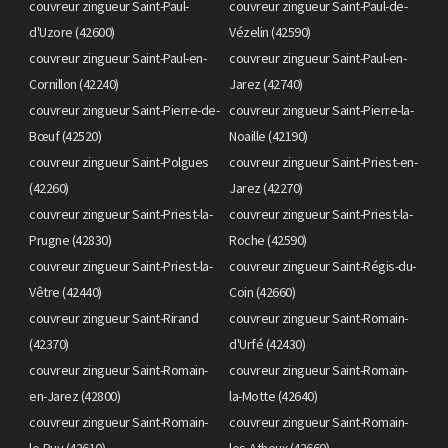
couvreur zingueur Saint-Paul-
couvreur zingueur Saint-Paul-de-
d'Uzore (42600)
Vézelin (42590)
couvreur zingueur Saint-Paul-en-
couvreur zingueur Saint-Paul-en-
Cornillon (42240)
Jarez (42740)
couvreur zingueur Saint-Pierre-de-
couvreur zingueur Saint-Pierre-la-
Bœuf (42520)
Noaille (42190)
couvreur zingueur Saint-Polgues
couvreur zingueur Saint-Priest-en-
(42260)
Jarez (42270)
couvreur zingueur Saint-Priest-la-
couvreur zingueur Saint-Priest-la-
Prugne (42830)
Roche (42590)
couvreur zingueur Saint-Priest-la-
couvreur zingueur Saint-Régis-du-
Vêtre (42440)
Coin (42660)
couvreur zingueur Saint-Rirand
couvreur zingueur Saint-Romain-
(42370)
d'Urfé (42430)
couvreur zingueur Saint-Romain-
couvreur zingueur Saint-Romain-
en-Jarez (42800)
la-Motte (42640)
couvreur zingueur Saint-Romain-
couvreur zingueur Saint-Romain-
le-Puy (42610)
les-Atheux (42660)