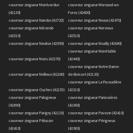
couvreur zingueur Montverdun
couvreur zingueur Mornand-en-
(42130)
Forez (42600)
couvreur zingueur Nandax (42720)
couvreur zingueur Neaux (42470)
couvreur zingueur Néronde
couvreur zingueur Nervieux
(42510)
(42510)
couvreur zingueur Neulise (42590)
couvreur zingueur Noailly (42640)
couvreur zingueur Noirétable
couvreur zingueur Noës (42370)
(42440)
couvreur zingueur Notre-Dame-
couvreur zingueur Nollieux (42260)
de-Boisset (42120)
couvreur zingueur La Pacaudière
couvreur zingueur Ouches (42155)
(42310)
couvreur zingueur Palogneux
couvreur zingueur Panissières
(42890)
(42360)
couvreur zingueur Parigny (42120)
couvreur zingueur Pavezin (42410)
couvreur zingueur Pélussin
couvreur zingueur Périgneux
(42410)
(42380)