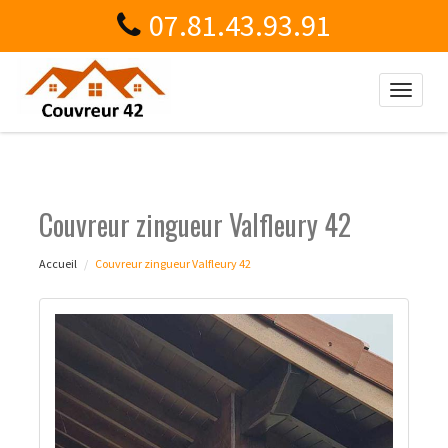
07.81.43.93.91
Toggle
naviga
Couvreur zingueur Valfleury 42
Accueil
Couvreur zingueur Valfleury 42