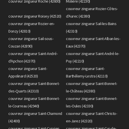
couvreur zingueur Roche (42600)
Molière (42230)
couvreur zingueur Rozier-Côtes-
couvreur zingueur Roisey (42520)
d'Aurec (42380)
couvreur zingueur Rozier-en-
couvreur zingueur Sail-les-Bains
Donzy (42810)
(42310)
couvreur zingueur Sail-sous-
couvreur zingueur Saint-Alban-les-
Couzan (42890)
Eaux (42370)
couvreur zingueur Saint-André-
couvreur zingueur Saint-André-le-
d'Apchon (42370)
Puy (42210)
couvreur zingueur Saint-
couvreur zingueur Saint-
Appolinard (42520)
Barthélemy-Lestra (42110)
couvreur zingueur Saint-Bonnet-
couvreur zingueur Saint-Bonnet-
des-Quarts (42310)
le-Château (42380)
couvreur zingueur Saint-Bonnet-
couvreur zingueur Saint-Bonnet-
le-Courreau (42940)
les-Oules (42330)
couvreur zingueur Saint-Chamond
couvreur zingueur Saint-Christo-
(42400)
en-Jarez (42320)
couvreur zingueur Saint-Cyprien
couvreur zingueur Saint-Cyr-de-