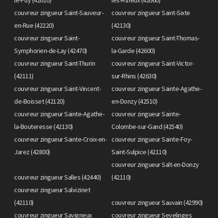
couvreur zingueur Saint-Sauveur-
couvreur zingueur Saint-Sixte
en-Rue (42220)
(42130)
couvreur zingueur Saint-
couvreur zingueur Saint-Thomas-
Symphorien-de-Lay (42470)
la-Garde (42600)
couvreur zingueur Saint-Thurin
couvreur zingueur Saint-Victor-
(42111)
sur-Rhins (42630)
couvreur zingueur Saint-Vincent-
couvreur zingueur Sainte-Agathe-
de-Boisset (42120)
en-Donzy (42510)
couvreur zingueur Sainte-Agathe-
couvreur zingueur Sainte-
la-Bouteresse (42130)
Colombe-sur-Gand (42540)
couvreur zingueur Sainte-Croix-en-
couvreur zingueur Sainte-Foy-
Jarez (42800)
Saint-Sulpice (42110)
couvreur zingueur Salt-en-Donzy
couvreur zingueur Salles (42440)
(42110)
couvreur zingueur Salvizinet
(42110)
couvreur zingueur Sauvain (42990)
couvreur zingueur Savigneux
couvreur zingueur Sevelinges