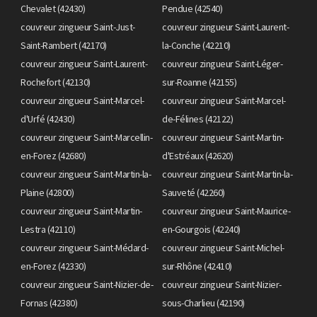
Chevalet (42430)
Pendue (42540)
couvreur zingueur Saint-Just-
couvreur zingueur Saint-Laurent-
Saint-Rambert (42170)
la-Conche (42210)
couvreur zingueur Saint-Laurent-
couvreur zingueur Saint-Léger-
Rochefort (42130)
sur-Roanne (42155)
couvreur zingueur Saint-Marcel-
couvreur zingueur Saint-Marcel-
d'Urfé (42430)
de-Félines (42122)
couvreur zingueur Saint-Marcellin-
couvreur zingueur Saint-Martin-
en-Forez (42680)
d'Estréaux (42620)
couvreur zingueur Saint-Martin-la-
couvreur zingueur Saint-Martin-la-
Plaine (42800)
Sauveté (42260)
couvreur zingueur Saint-Martin-
couvreur zingueur Saint-Maurice-
Lestra (42110)
en-Gourgois (42240)
couvreur zingueur Saint-Médard-
couvreur zingueur Saint-Michel-
en-Forez (42330)
sur-Rhône (42410)
couvreur zingueur Saint-Nizier-de-
couvreur zingueur Saint-Nizier-
Fornas (42380)
sous-Charlieu (42190)