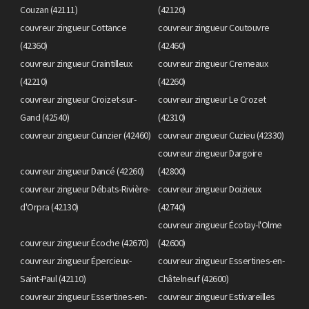
Couzan (42111)
(42120)
couvreur zingueur Cottance
couvreur zingueur Coutouvre
(42360)
(42460)
couvreur zingueur Craintilleux
couvreur zingueur Cremeaux
(42210)
(42260)
couvreur zingueur Croizet-sur-
couvreur zingueur Le Crozet
Gand (42540)
(42310)
couvreur zingueur Cuinzier (42460)
couvreur zingueur Cuzieu (42330)
couvreur zingueur Dargoire
couvreur zingueur Dancé (42260)
(42800)
couvreur zingueur Débats-Rivière-
couvreur zingueur Doizieux
d'Orpra (42130)
(42740)
couvreur zingueur Écotay-l'Olme
couvreur zingueur Écoche (42670)
(42600)
couvreur zingueur Épercieux-
couvreur zingueur Essertines-en-
Saint-Paul (42110)
Châtelneuf (42600)
couvreur zingueur Essertines-en-
couvreur zingueur Estivareilles