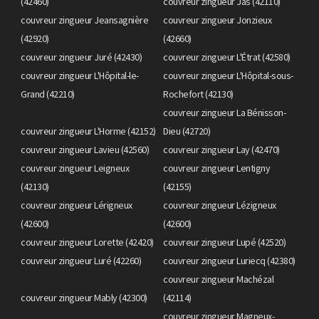
(42460)
couvreur zingueur Jas (42110)
couvreur zingueur Jeansagnière
couvreur zingueur Jonzieux
(42920)
(42660)
couvreur zingueur Juré (42430)
couvreur zingueur L'Étrat (42580)
couvreur zingueur L'Hôpital-le-
couvreur zingueur L'Hôpital-sous-
Grand (42210)
Rochefort (42130)
couvreur zingueur La Bénisson-
couvreur zingueur L'Horme (42152)
Dieu (42720)
couvreur zingueur Lavieu (42560)
couvreur zingueur Lay (42470)
couvreur zingueur Leigneux
couvreur zingueur Lentigny
(42130)
(42155)
couvreur zingueur Lérigneux
couvreur zingueur Lézigneux
(42600)
(42600)
couvreur zingueur Lorette (42420)
couvreur zingueur Lupé (42520)
couvreur zingueur Luré (42260)
couvreur zingueur Luriecq (42380)
couvreur zingueur Machézal
couvreur zingueur Mably (42300)
(42114)
couvreur zingueur Magneux-