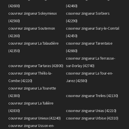
(42600)
(42460)
couvreur zingueur Soleymieux
couvreur zingueur Sorbiers
(42560)
(42290)
couvreur zingueur Souternon
couvreur zingueur Sury-le-Comtal
(42260)
(42450)
couvreur zingueur La Talaudière
couvreur zingueur Tarentaise
(42350)
(42660)
couvreur zingueur La Terrasse-
couvreur zingueur Tartaras (42800)
sur-Dorlay (42740)
couvreur zingueur Thélis-la-
couvreur zingueur La Tour-en-
Combe (42220)
Jarez (42580)
couvreur zingueur La Tourette
(42380)
couvreur zingueur Trelins (42130)
couvreur zingueur La Tuilière
(42830)
couvreur zingueur Unias (42210)
couvreur zingueur Unieux (42240)
couvreur zingueur Urbise (42310)
couvreur zingueur Usson-en-