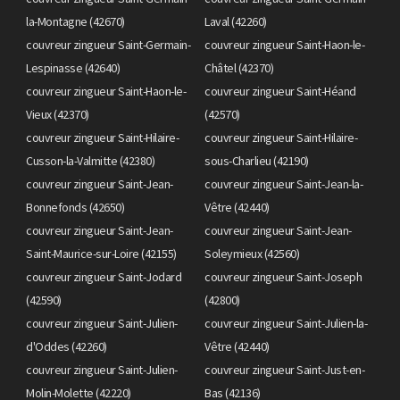
la-Montagne (42670)
Laval (42260)
couvreur zingueur Saint-Germain-
couvreur zingueur Saint-Haon-le-
Lespinasse (42640)
Châtel (42370)
couvreur zingueur Saint-Haon-le-
couvreur zingueur Saint-Héand
Vieux (42370)
(42570)
couvreur zingueur Saint-Hilaire-
couvreur zingueur Saint-Hilaire-
Cusson-la-Valmitte (42380)
sous-Charlieu (42190)
couvreur zingueur Saint-Jean-
couvreur zingueur Saint-Jean-la-
Bonnefonds (42650)
Vêtre (42440)
couvreur zingueur Saint-Jean-
couvreur zingueur Saint-Jean-
Saint-Maurice-sur-Loire (42155)
Soleymieux (42560)
couvreur zingueur Saint-Jodard
couvreur zingueur Saint-Joseph
(42590)
(42800)
couvreur zingueur Saint-Julien-
couvreur zingueur Saint-Julien-la-
d'Oddes (42260)
Vêtre (42440)
couvreur zingueur Saint-Julien-
couvreur zingueur Saint-Just-en-
Molin-Molette (42220)
Bas (42136)