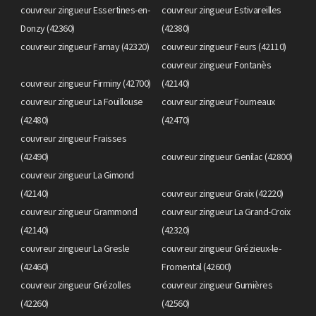
couvreur zingueur Essertines-en-
couvreur zingueur Estivareilles
Donzy (42360)
(42380)
couvreur zingueur Farnay (42320)
couvreur zingueur Feurs (42110)
couvreur zingueur Fontanès
couvreur zingueur Firminy (42700)
(42140)
couvreur zingueur La Fouillouse
couvreur zingueur Fourneaux
(42480)
(42470)
couvreur zingueur Fraisses
(42490)
couvreur zingueur Genilac (42800)
couvreur zingueur La Gimond
(42140)
couvreur zingueur Graix (42220)
couvreur zingueur Grammond
couvreur zingueur La Grand-Croix
(42140)
(42320)
couvreur zingueur La Gresle
couvreur zingueur Grézieux-le-
(42460)
Fromental (42600)
couvreur zingueur Grézolles
couvreur zingueur Gumières
(42260)
(42560)