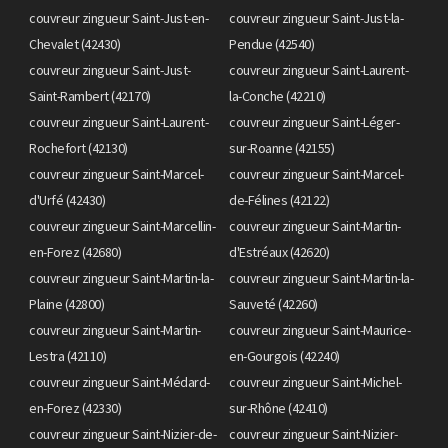
couvreur zingueur Saint-Just-en-
couvreur zingueur Saint-Just-la-
Chevalet (42430)
Pendue (42540)
couvreur zingueur Saint-Just-
couvreur zingueur Saint-Laurent-
Saint-Rambert (42170)
la-Conche (42210)
couvreur zingueur Saint-Laurent-
couvreur zingueur Saint-Léger-
Rochefort (42130)
sur-Roanne (42155)
couvreur zingueur Saint-Marcel-
couvreur zingueur Saint-Marcel-
d'Urfé (42430)
de-Félines (42122)
couvreur zingueur Saint-Marcellin-
couvreur zingueur Saint-Martin-
en-Forez (42680)
d'Estréaux (42620)
couvreur zingueur Saint-Martin-la-
couvreur zingueur Saint-Martin-la-
Plaine (42800)
Sauveté (42260)
couvreur zingueur Saint-Martin-
couvreur zingueur Saint-Maurice-
Lestra (42110)
en-Gourgois (42240)
couvreur zingueur Saint-Médard-
couvreur zingueur Saint-Michel-
en-Forez (42330)
sur-Rhône (42410)
couvreur zingueur Saint-Nizier-de-
couvreur zingueur Saint-Nizier-