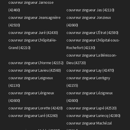
couvreur zingueur Jarnosse
(42460)
couvreur zingueur Jas (42110)
couvreur zingueur Jeansagnière
couvreur zingueur Jonzieux
(42920)
(42660)
couvreur zingueur Juré (42430)
couvreur zingueur L'Étrat (42580)
couvreur zingueur L'Hôpital-le-
couvreur zingueur L'Hôpital-sous-
Grand (42210)
Rochefort (42130)
couvreur zingueur La Bénisson-
couvreur zingueur L'Horme (42152)
Dieu (42720)
couvreur zingueur Lavieu (42560)
couvreur zingueur Lay (42470)
couvreur zingueur Leigneux
couvreur zingueur Lentigny
(42130)
(42155)
couvreur zingueur Lérigneux
couvreur zingueur Lézigneux
(42600)
(42600)
couvreur zingueur Lorette (42420)
couvreur zingueur Lupé (42520)
couvreur zingueur Luré (42260)
couvreur zingueur Luriecq (42380)
couvreur zingueur Machézal