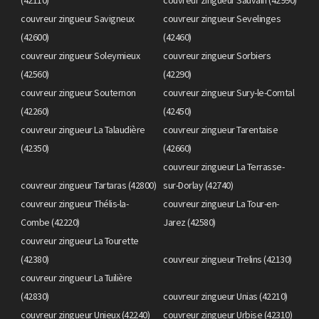
couvreur zingueur Savigneux
couvreur zingueur Sevelinges
(42600)
(42460)
couvreur zingueur Soleymieux
couvreur zingueur Sorbiers
(42560)
(42290)
couvreur zingueur Souternon
couvreur zingueur Sury-le-Comtal
(42260)
(42450)
couvreur zingueur La Talaudière
couvreur zingueur Tarentaise
(42350)
(42660)
couvreur zingueur La Terrasse-
couvreur zingueur Tartaras (42800)
sur-Dorlay (42740)
couvreur zingueur Thélis-la-
couvreur zingueur La Tour-en-
Combe (42220)
Jarez (42580)
couvreur zingueur La Tourette
(42380)
couvreur zingueur Trelins (42130)
couvreur zingueur La Tuilière
(42830)
couvreur zingueur Unias (42210)
couvreur zingueur Unieux (42240)
couvreur zingueur Urbise (42310)