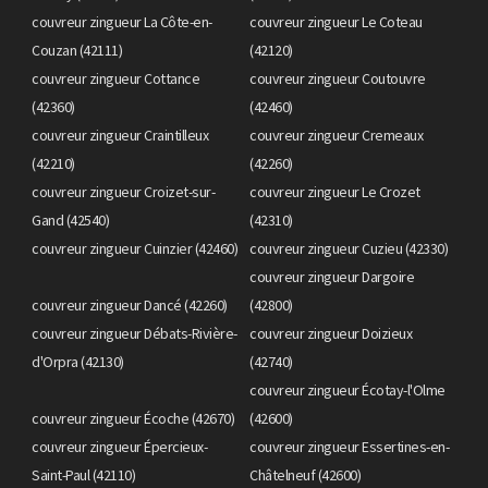
couvreur zingueur La Côte-en-
couvreur zingueur Le Coteau
Couzan (42111)
(42120)
couvreur zingueur Cottance
couvreur zingueur Coutouvre
(42360)
(42460)
couvreur zingueur Craintilleux
couvreur zingueur Cremeaux
(42210)
(42260)
couvreur zingueur Croizet-sur-
couvreur zingueur Le Crozet
Gand (42540)
(42310)
couvreur zingueur Cuinzier (42460)
couvreur zingueur Cuzieu (42330)
couvreur zingueur Dargoire
couvreur zingueur Dancé (42260)
(42800)
couvreur zingueur Débats-Rivière-
couvreur zingueur Doizieux
d'Orpra (42130)
(42740)
couvreur zingueur Écotay-l'Olme
couvreur zingueur Écoche (42670)
(42600)
couvreur zingueur Épercieux-
couvreur zingueur Essertines-en-
Saint-Paul (42110)
Châtelneuf (42600)