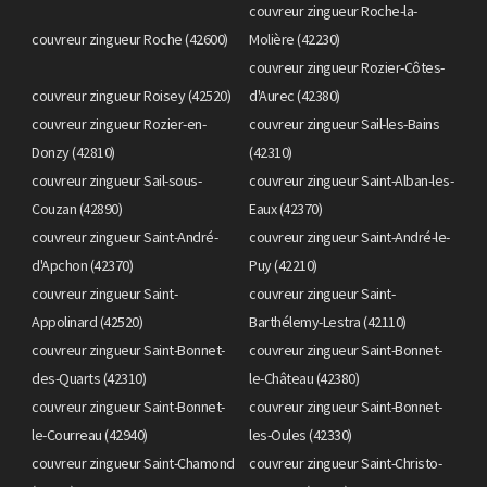
couvreur zingueur Roche-la-
couvreur zingueur Roche (42600)
Molière (42230)
couvreur zingueur Rozier-Côtes-
couvreur zingueur Roisey (42520)
d'Aurec (42380)
couvreur zingueur Rozier-en-
couvreur zingueur Sail-les-Bains
Donzy (42810)
(42310)
couvreur zingueur Sail-sous-
couvreur zingueur Saint-Alban-les-
Couzan (42890)
Eaux (42370)
couvreur zingueur Saint-André-
couvreur zingueur Saint-André-le-
d'Apchon (42370)
Puy (42210)
couvreur zingueur Saint-
couvreur zingueur Saint-
Appolinard (42520)
Barthélemy-Lestra (42110)
couvreur zingueur Saint-Bonnet-
couvreur zingueur Saint-Bonnet-
des-Quarts (42310)
le-Château (42380)
couvreur zingueur Saint-Bonnet-
couvreur zingueur Saint-Bonnet-
le-Courreau (42940)
les-Oules (42330)
couvreur zingueur Saint-Chamond
couvreur zingueur Saint-Christo-