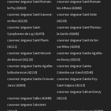
couvreur zingueur Saint-Romain-
couvreur zingueur Saint-Romain-
le-Puy (42610)
les-Atheux (42660)
couvreur zingueur Saint-Sauveur-
couvreur zingueur Saint-Sixte
en-Rue (42220)
(42130)
couvreur zingueur Saint-
couvreur zingueur Saint-Thomas-
Symphorien-de-Lay (42470)
la-Garde (42600)
couvreur zingueur Saint-Thurin
couvreur zingueur Saint-Victor-
(42111)
sur-Rhins (42630)
couvreur zingueur Saint-Vincent-
couvreur zingueur Sainte-Agathe-
de-Boisset (42120)
en-Donzy (42510)
couvreur zingueur Sainte-Agathe-
couvreur zingueur Sainte-
la-Bouteresse (42130)
Colombe-sur-Gand (42540)
couvreur zingueur Sainte-Croix-en-
couvreur zingueur Sainte-Foy-
Jarez (42800)
Saint-Sulpice (42110)
couvreur zingueur Salt-en-Donzy
couvreur zingueur Salles (42440)
(42110)
couvreur zingueur Salvizinet
(42110)
couvreur zingueur Sauvain (42990)