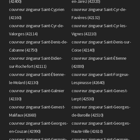
(42400)
en-Jarez (42320)
couvreur zingueur Saint-Cyprien
couvreur zingueur Saint-Cyr-de-
(42160)
Favières (42132)
couvreur zingueur Saint-Cyr-de-
couvreur zingueur Saint-Cyr-les-
Valorges (42114)
Vignes (42210)
couvreur zingueur Saint-Denis-de-
couvreur zingueur Saint-Denis-sur-
Cabanne (42750)
Coise (42140)
couvreur zingueur Saint-Didier-
couvreur zingueur Saint-Étienne
sur-Rochefort (42111)
(42000)
couvreur zingueur Saint-Étienne-
couvreur zingueur Saint-Forgeux-
le-Molard (42130)
Lespinasse (42640)
couvreur zingueur Saint-Galmier
couvreur zingueur Saint-Genest-
(42330)
Lerpt (42530)
couvreur zingueur Saint-Genest-
couvreur zingueur Saint-Georges-
Malifaux (42660)
de-Baroille (42510)
couvreur zingueur Saint-Georges-
couvreur zingueur Saint-Georges-
en-Couzan (42990)
Haute-Ville (42610)
couvreur zingueur Saint-Germain-
couvreur zingueur Saint-Germain-