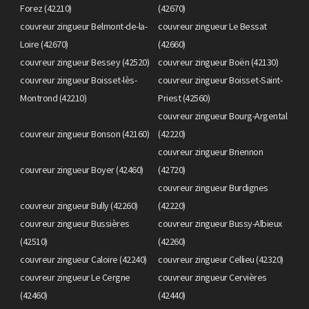
Forez (42210)
(42670)
couvreur zingueur Belmont-de-la-
couvreur zingueur Le Bessat
Loire (42670)
(42660)
couvreur zingueur Bessey (42520)
couvreur zingueur Boën (42130)
couvreur zingueur Boisset-lès-
couvreur zingueur Boisset-Saint-
Montrond (42210)
Priest (42560)
couvreur zingueur Bourg-Argental
couvreur zingueur Bonson (42160)
(42220)
couvreur zingueur Briennon
couvreur zingueur Boyer (42460)
(42720)
couvreur zingueur Burdignes
couvreur zingueur Bully (42260)
(42220)
couvreur zingueur Bussières
couvreur zingueur Bussy-Albieux
(42510)
(42260)
couvreur zingueur Caloire (42240)
couvreur zingueur Cellieu (42320)
couvreur zingueur Le Cergne
couvreur zingueur Cervières
(42460)
(42440)