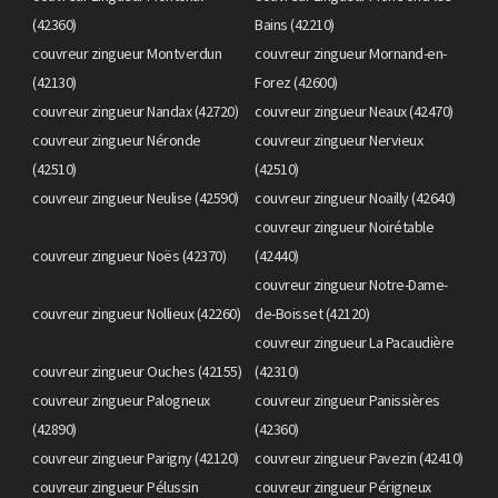
(42360)
Bains (42210)
couvreur zingueur Montverdun
couvreur zingueur Mornand-en-
(42130)
Forez (42600)
couvreur zingueur Nandax (42720)
couvreur zingueur Neaux (42470)
couvreur zingueur Néronde
couvreur zingueur Nervieux
(42510)
(42510)
couvreur zingueur Neulise (42590)
couvreur zingueur Noailly (42640)
couvreur zingueur Noirétable
couvreur zingueur Noës (42370)
(42440)
couvreur zingueur Notre-Dame-
couvreur zingueur Nollieux (42260)
de-Boisset (42120)
couvreur zingueur La Pacaudière
couvreur zingueur Ouches (42155)
(42310)
couvreur zingueur Palogneux
couvreur zingueur Panissières
(42890)
(42360)
couvreur zingueur Parigny (42120)
couvreur zingueur Pavezin (42410)
couvreur zingueur Pélussin
couvreur zingueur Périgneux