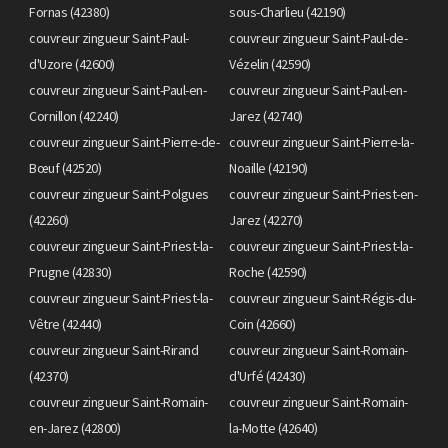
Fornas (42380)
sous-Charlieu (42190)
couvreur zingueur Saint-Paul-
couvreur zingueur Saint-Paul-de-
d'Uzore (42600)
Vézelin (42590)
couvreur zingueur Saint-Paul-en-
couvreur zingueur Saint-Paul-en-
Cornillon (42240)
Jarez (42740)
couvreur zingueur Saint-Pierre-de-
couvreur zingueur Saint-Pierre-la-
Bœuf (42520)
Noaille (42190)
couvreur zingueur Saint-Polgues
couvreur zingueur Saint-Priest-en-
(42260)
Jarez (42270)
couvreur zingueur Saint-Priest-la-
couvreur zingueur Saint-Priest-la-
Prugne (42830)
Roche (42590)
couvreur zingueur Saint-Priest-la-
couvreur zingueur Saint-Régis-du-
Vêtre (42440)
Coin (42660)
couvreur zingueur Saint-Rirand
couvreur zingueur Saint-Romain-
(42370)
d'Urfé (42430)
couvreur zingueur Saint-Romain-
couvreur zingueur Saint-Romain-
en-Jarez (42800)
la-Motte (42640)