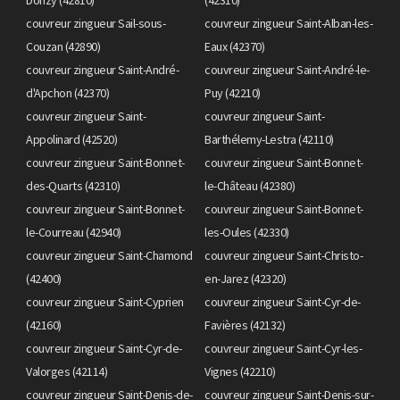
couvreur zingueur Sail-sous-
couvreur zingueur Saint-Alban-les-
Couzan (42890)
Eaux (42370)
couvreur zingueur Saint-André-
couvreur zingueur Saint-André-le-
d'Apchon (42370)
Puy (42210)
couvreur zingueur Saint-
couvreur zingueur Saint-
Appolinard (42520)
Barthélemy-Lestra (42110)
couvreur zingueur Saint-Bonnet-
couvreur zingueur Saint-Bonnet-
des-Quarts (42310)
le-Château (42380)
couvreur zingueur Saint-Bonnet-
couvreur zingueur Saint-Bonnet-
le-Courreau (42940)
les-Oules (42330)
couvreur zingueur Saint-Chamond
couvreur zingueur Saint-Christo-
(42400)
en-Jarez (42320)
couvreur zingueur Saint-Cyprien
couvreur zingueur Saint-Cyr-de-
(42160)
Favières (42132)
couvreur zingueur Saint-Cyr-de-
couvreur zingueur Saint-Cyr-les-
Valorges (42114)
Vignes (42210)
couvreur zingueur Saint-Denis-de-
couvreur zingueur Saint-Denis-sur-