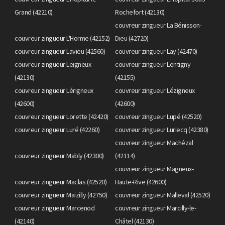
Grand (42210)
Rochefort (42130)
couvreur zingueur La Bénisson-
couvreur zingueur L'Horme (42152)
Dieu (42720)
couvreur zingueur Lavieu (42560)
couvreur zingueur Lay (42470)
couvreur zingueur Leigneux
couvreur zingueur Lentigny
(42130)
(42155)
couvreur zingueur Lérigneux
couvreur zingueur Lézigneux
(42600)
(42600)
couvreur zingueur Lorette (42420)
couvreur zingueur Lupé (42520)
couvreur zingueur Luré (42260)
couvreur zingueur Luriecq (42380)
couvreur zingueur Machézal
couvreur zingueur Mably (42300)
(42114)
couvreur zingueur Magneux-
couvreur zingueur Maclas (42520)
Haute-Rive (42600)
couvreur zingueur Maizilly (42750)
couvreur zingueur Malleval (42520)
couvreur zingueur Marcenod
couvreur zingueur Marcilly-le-
(42140)
Châtel (42130)