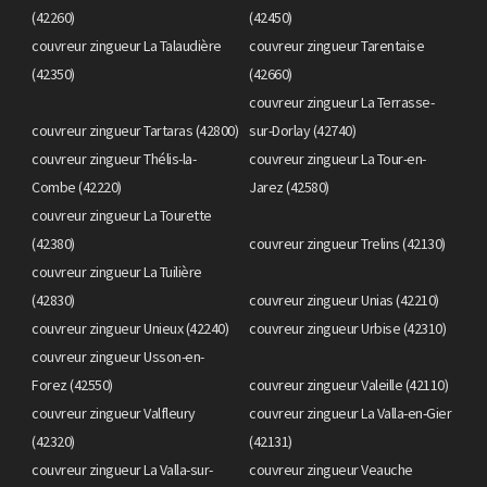
(42260)
(42450)
couvreur zingueur La Talaudière
couvreur zingueur Tarentaise
(42350)
(42660)
couvreur zingueur La Terrasse-
couvreur zingueur Tartaras (42800)
sur-Dorlay (42740)
couvreur zingueur Thélis-la-
couvreur zingueur La Tour-en-
Combe (42220)
Jarez (42580)
couvreur zingueur La Tourette
(42380)
couvreur zingueur Trelins (42130)
couvreur zingueur La Tuilière
(42830)
couvreur zingueur Unias (42210)
couvreur zingueur Unieux (42240)
couvreur zingueur Urbise (42310)
couvreur zingueur Usson-en-
Forez (42550)
couvreur zingueur Valeille (42110)
couvreur zingueur Valfleury
couvreur zingueur La Valla-en-Gier
(42320)
(42131)
couvreur zingueur La Valla-sur-
couvreur zingueur Veauche