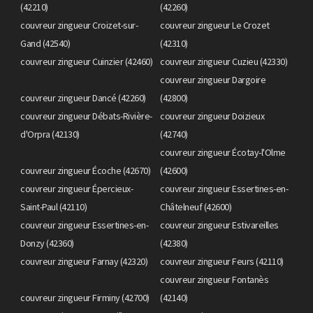
(42210)
(42260)
couvreur zingueur Croizet-sur-
couvreur zingueur Le Crozet
Gand (42540)
(42310)
couvreur zingueur Cuinzier (42460)
couvreur zingueur Cuzieu (42330)
couvreur zingueur Dargoire
couvreur zingueur Dancé (42260)
(42800)
couvreur zingueur Débats-Rivière-
couvreur zingueur Doizieux
d'Orpra (42130)
(42740)
couvreur zingueur Écotay-l'Olme
couvreur zingueur Écoche (42670)
(42600)
couvreur zingueur Épercieux-
couvreur zingueur Essertines-en-
Saint-Paul (42110)
Châtelneuf (42600)
couvreur zingueur Essertines-en-
couvreur zingueur Estivareilles
Donzy (42360)
(42380)
couvreur zingueur Farnay (42320)
couvreur zingueur Feurs (42110)
couvreur zingueur Fontanès
couvreur zingueur Firminy (42700)
(42140)