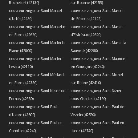
Rochefort (42130)
sur-Roanne (42155)
couvreur zingueur Saint-Marcel-
couvreur zingueur Saint-Marcel-
d'Urfé (42430)
de-Félines (42122)
couvreur zingueur Saint-Marcellin-
couvreur zingueur Saint-Martin-
en-Forez (42680)
d'Estréaux (42620)
couvreur zingueur Saint-Martin-la-
couvreur zingueur Saint-Martin-la-
Plaine (42800)
Sauveté (42260)
couvreur zingueur Saint-Martin-
couvreur zingueur Saint-Maurice-
Lestra (42110)
en-Gourgois (42240)
couvreur zingueur Saint-Médard-
couvreur zingueur Saint-Michel-
en-Forez (42330)
sur-Rhône (42410)
couvreur zingueur Saint-Nizier-de-
couvreur zingueur Saint-Nizier-
Fornas (42380)
sous-Charlieu (42190)
couvreur zingueur Saint-Paul-
couvreur zingueur Saint-Paul-de-
d'Uzore (42600)
Vézelin (42590)
couvreur zingueur Saint-Paul-en-
couvreur zingueur Saint-Paul-en-
Cornillon (42240)
Jarez (42740)