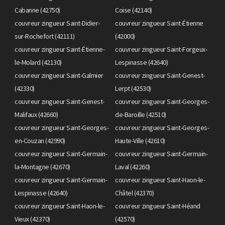
Cabanne (42750)
Coise (42140)
couvreur zingueur Saint-Didier-
couvreur zingueur Saint-Étienne
sur-Rochefort (42111)
(42000)
couvreur zingueur Saint-Étienne-
couvreur zingueur Saint-Forgeux-
le-Molard (42130)
Lespinasse (42640)
couvreur zingueur Saint-Galmier
couvreur zingueur Saint-Genest-
(42330)
Lerpt (42530)
couvreur zingueur Saint-Genest-
couvreur zingueur Saint-Georges-
Malifaux (42660)
de-Baroille (42510)
couvreur zingueur Saint-Georges-
couvreur zingueur Saint-Georges-
en-Couzan (42990)
Haute-Ville (42610)
couvreur zingueur Saint-Germain-
couvreur zingueur Saint-Germain-
la-Montagne (42670)
Laval (42260)
couvreur zingueur Saint-Germain-
couvreur zingueur Saint-Haon-le-
Lespinasse (42640)
Châtel (42370)
couvreur zingueur Saint-Haon-le-
couvreur zingueur Saint-Héand
Vieux (42370)
(42570)