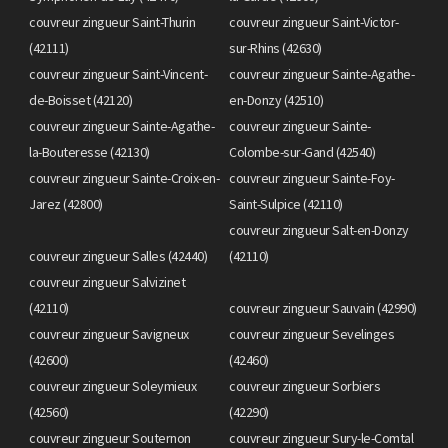
couvreur zingueur Saint-Thurin
couvreur zingueur Saint-Victor-
(42111)
sur-Rhins (42630)
couvreur zingueur Saint-Vincent-
couvreur zingueur Sainte-Agathe-
de-Boisset (42120)
en-Donzy (42510)
couvreur zingueur Sainte-Agathe-
couvreur zingueur Sainte-
la-Bouteresse (42130)
Colombe-sur-Gand (42540)
couvreur zingueur Sainte-Croix-en-
couvreur zingueur Sainte-Foy-
Jarez (42800)
Saint-Sulpice (42110)
couvreur zingueur Salt-en-Donzy
couvreur zingueur Salles (42440)
(42110)
couvreur zingueur Salvizinet
(42110)
couvreur zingueur Sauvain (42990)
couvreur zingueur Savigneux
couvreur zingueur Sevelinges
(42600)
(42460)
couvreur zingueur Soleymieux
couvreur zingueur Sorbiers
(42560)
(42290)
couvreur zingueur Souternon
couvreur zingueur Sury-le-Comtal