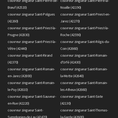
couvreur zingueur Saint-Pierre-de-
couvreur zingueur Saint-Pierre-la-
Bœuf (42520)
Noaille (42190)
couvreur zingueur Saint-Polgues
couvreur zingueur Saint-Priest-en-
(42260)
Jarez (42270)
couvreur zingueur Saint-Priest-la-
couvreur zingueur Saint-Priest-la-
Prugne (42830)
Roche (42590)
couvreur zingueur Saint-Priest-la-
couvreur zingueur Saint-Régis-du-
Vêtre (42440)
Coin (42660)
couvreur zingueur Saint-Rirand
couvreur zingueur Saint-Romain-
(42370)
d'Urfé (42430)
couvreur zingueur Saint-Romain-
couvreur zingueur Saint-Romain-
en-Jarez (42800)
la-Motte (42640)
couvreur zingueur Saint-Romain-
couvreur zingueur Saint-Romain-
le-Puy (42610)
les-Atheux (42660)
couvreur zingueur Saint-Sauveur-
couvreur zingueur Saint-Sixte
en-Rue (42220)
(42130)
couvreur zingueur Saint-
couvreur zingueur Saint-Thomas-
Symphorien-de-Lay (42470)
la-Garde (42600)