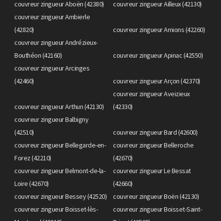
couvreur zingueur Aboën (42380)
couvreur zingueur Ailleux (42130)
couvreur zingueur Ambierle
(42820)
couvreur zingueur Amions (42260)
couvreur zingueur Andrézieux-
Bouthéon (42160)
couvreur zingueur Apinac (42550)
couvreur zingueur Arcinges
(42460)
couvreur zingueur Arçon (42370)
couvreur zingueur Aveizieux
couvreur zingueur Arthun (42130)
(42330)
couvreur zingueur Balbigny
(42510)
couvreur zingueur Bard (42600)
couvreur zingueur Bellegarde-en-
couvreur zingueur Belleroche
Forez (42210)
(42670)
couvreur zingueur Belmont-de-la-
couvreur zingueur Le Bessat
Loire (42670)
(42660)
couvreur zingueur Bessey (42520)
couvreur zingueur Boën (42130)
couvreur zingueur Boisset-lès-
couvreur zingueur Boisset-Saint-