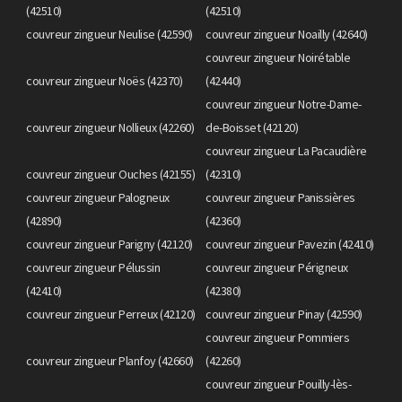
(42510)
(42510)
couvreur zingueur Neulise (42590)
couvreur zingueur Noailly (42640)
couvreur zingueur Noirétable
couvreur zingueur Noës (42370)
(42440)
couvreur zingueur Notre-Dame-
couvreur zingueur Nollieux (42260)
de-Boisset (42120)
couvreur zingueur La Pacaudière
couvreur zingueur Ouches (42155)
(42310)
couvreur zingueur Palogneux
couvreur zingueur Panissières
(42890)
(42360)
couvreur zingueur Parigny (42120)
couvreur zingueur Pavezin (42410)
couvreur zingueur Pélussin
couvreur zingueur Périgneux
(42410)
(42380)
couvreur zingueur Perreux (42120)
couvreur zingueur Pinay (42590)
couvreur zingueur Pommiers
couvreur zingueur Planfoy (42660)
(42260)
couvreur zingueur Pouilly-lès-