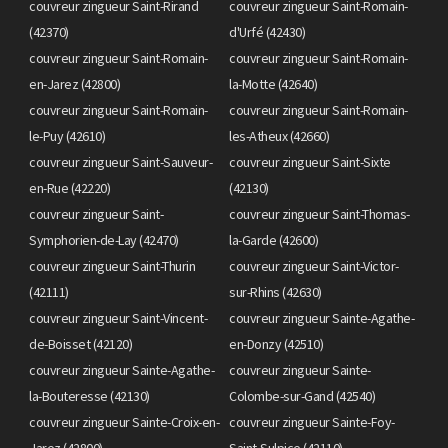
couvreur zingueur Saint-Rirand
couvreur zingueur Saint-Romain-
(42370)
d'Urfé (42430)
couvreur zingueur Saint-Romain-
couvreur zingueur Saint-Romain-
en-Jarez (42800)
la-Motte (42640)
couvreur zingueur Saint-Romain-
couvreur zingueur Saint-Romain-
le-Puy (42610)
les-Atheux (42660)
couvreur zingueur Saint-Sauveur-
couvreur zingueur Saint-Sixte
en-Rue (42220)
(42130)
couvreur zingueur Saint-
couvreur zingueur Saint-Thomas-
Symphorien-de-Lay (42470)
la-Garde (42600)
couvreur zingueur Saint-Thurin
couvreur zingueur Saint-Victor-
(42111)
sur-Rhins (42630)
couvreur zingueur Saint-Vincent-
couvreur zingueur Sainte-Agathe-
de-Boisset (42120)
en-Donzy (42510)
couvreur zingueur Sainte-Agathe-
couvreur zingueur Sainte-
la-Bouteresse (42130)
Colombe-sur-Gand (42540)
couvreur zingueur Sainte-Croix-en-
couvreur zingueur Sainte-Foy-
Jarez (42800)
Saint-Sulpice (42110)