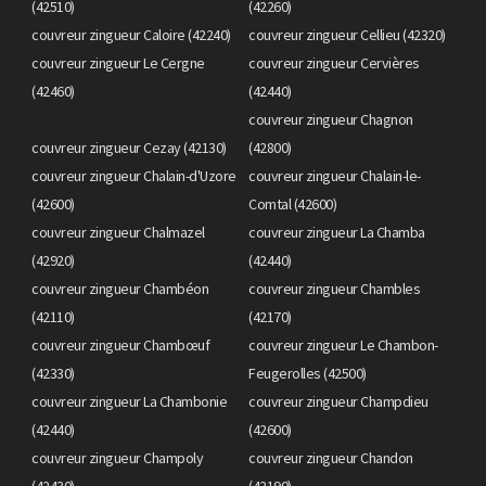
(42510)
(42260)
couvreur zingueur Caloire (42240)
couvreur zingueur Cellieu (42320)
couvreur zingueur Le Cergne
couvreur zingueur Cervières
(42460)
(42440)
couvreur zingueur Chagnon
couvreur zingueur Cezay (42130)
(42800)
couvreur zingueur Chalain-d'Uzore
couvreur zingueur Chalain-le-
(42600)
Comtal (42600)
couvreur zingueur Chalmazel
couvreur zingueur La Chamba
(42920)
(42440)
couvreur zingueur Chambéon
couvreur zingueur Chambles
(42110)
(42170)
couvreur zingueur Chambœuf
couvreur zingueur Le Chambon-
(42330)
Feugerolles (42500)
couvreur zingueur La Chambonie
couvreur zingueur Champdieu
(42440)
(42600)
couvreur zingueur Champoly
couvreur zingueur Chandon
(42430)
(42190)