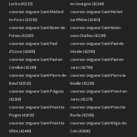
Lestra (42110)
en-Gourgois (42240)
couvreur zingueur Saint-Médard-
couvreur zingueur Saint-Michel-
en-Forez (42330)
sur-Rhône (42410)
couvreur zingueur Saint-Nizier-de-
couvreur zingueur Saint-Nizier-
Fornas (42380)
sous-Charlieu (42190)
couvreur zingueur Saint-Paul-
couvreur zingueur Saint-Paul-de-
d'Uzore (42600)
Vézelin (42590)
couvreur zingueur Saint-Paul-en-
couvreur zingueur Saint-Paul-en-
Cornillon (42240)
Jarez (42740)
couvreur zingueur Saint-Pierre-de-
couvreur zingueur Saint-Pierre-la-
Bœuf (42520)
Noaille (42190)
couvreur zingueur Saint-Polgues
couvreur zingueur Saint-Priest-en-
(42260)
Jarez (42270)
couvreur zingueur Saint-Priest-la-
couvreur zingueur Saint-Priest-la-
Prugne (42830)
Roche (42590)
couvreur zingueur Saint-Priest-la-
couvreur zingueur Saint-Régis-du-
Vêtre (42440)
Coin (42660)