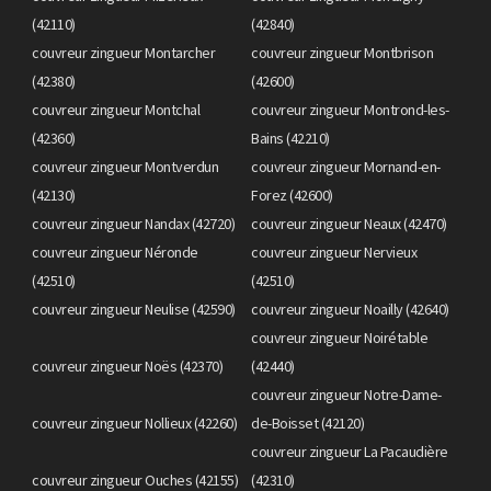
(42110)
(42840)
couvreur zingueur Montarcher
couvreur zingueur Montbrison
(42380)
(42600)
couvreur zingueur Montchal
couvreur zingueur Montrond-les-
(42360)
Bains (42210)
couvreur zingueur Montverdun
couvreur zingueur Mornand-en-
(42130)
Forez (42600)
couvreur zingueur Nandax (42720)
couvreur zingueur Neaux (42470)
couvreur zingueur Néronde
couvreur zingueur Nervieux
(42510)
(42510)
couvreur zingueur Neulise (42590)
couvreur zingueur Noailly (42640)
couvreur zingueur Noirétable
couvreur zingueur Noës (42370)
(42440)
couvreur zingueur Notre-Dame-
couvreur zingueur Nollieux (42260)
de-Boisset (42120)
couvreur zingueur La Pacaudière
couvreur zingueur Ouches (42155)
(42310)