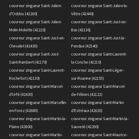
couvreur zingueur Saint-Julien-
couvreur zingueur Saint-Julien-la-
d'Oddes (42260)
Vêtre (42440)
couvreur zingueur Saint-Julien-
couvreur zingueur Saint-Just-en-
Molin-Molette (42220)
Bas (42136)
couvreur zingueur Saint-Just-en-
couvreur zingueur Saint-Just-la-
Chevalet (42430)
Pendue (42540)
couvreur zingueur Saint-Just-
couvreur zingueur Saint-Laurent-
Saint-Rambert (42170)
la-Conche (42210)
couvreur zingueur Saint-Laurent-
couvreur zingueur Saint-Léger-
Rochefort (42130)
sur-Roanne (42155)
couvreur zingueur Saint-Marcel-
couvreur zingueur Saint-Marcel-
d'Urfé (42430)
de-Félines (42122)
couvreur zingueur Saint-Marcellin-
couvreur zingueur Saint-Martin-
en-Forez (42680)
d'Estréaux (42620)
couvreur zingueur Saint-Martin-la-
couvreur zingueur Saint-Martin-la-
Plaine (42800)
Sauveté (42260)
couvreur zingueur Saint-Martin-
couvreur zingueur Saint-Maurice-