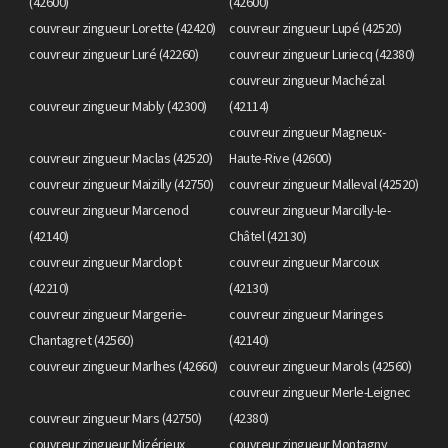
(42600)
(42600)
couvreur zingueur Lorette (42420)
couvreur zingueur Lupé (42520)
couvreur zingueur Luré (42260)
couvreur zingueur Luriecq (42380)
couvreur zingueur Machézal
couvreur zingueur Mably (42300)
(42114)
couvreur zingueur Magneux-
couvreur zingueur Maclas (42520)
Haute-Rive (42600)
couvreur zingueur Maizilly (42750)
couvreur zingueur Malleval (42520)
couvreur zingueur Marcenod
couvreur zingueur Marcilly-le-
(42140)
Châtel (42130)
couvreur zingueur Marclopt
couvreur zingueur Marcoux
(42210)
(42130)
couvreur zingueur Margerie-
couvreur zingueur Maringes
Chantagret (42560)
(42140)
couvreur zingueur Marlhes (42660)
couvreur zingueur Marols (42560)
couvreur zingueur Merle-Leignec
couvreur zingueur Mars (42750)
(42380)
couvreur zingueur Mizérieux
couvreur zingueur Montagny