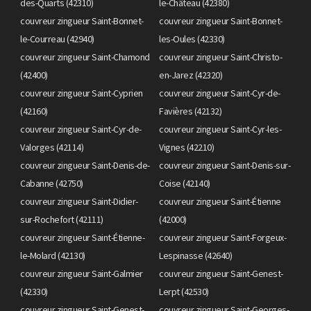
des-Quarts (42310)
le-Château (42380)
couvreur zingueur Saint-Bonnet-
couvreur zingueur Saint-Bonnet-
le-Courreau (42940)
les-Oules (42330)
couvreur zingueur Saint-Chamond
couvreur zingueur Saint-Christo-
(42400)
en-Jarez (42320)
couvreur zingueur Saint-Cyprien
couvreur zingueur Saint-Cyr-de-
(42160)
Favières (42132)
couvreur zingueur Saint-Cyr-de-
couvreur zingueur Saint-Cyr-les-
Valorges (42114)
Vignes (42210)
couvreur zingueur Saint-Denis-de-
couvreur zingueur Saint-Denis-sur-
Cabanne (42750)
Coise (42140)
couvreur zingueur Saint-Didier-
couvreur zingueur Saint-Étienne
sur-Rochefort (42111)
(42000)
couvreur zingueur Saint-Étienne-
couvreur zingueur Saint-Forgeux-
le-Molard (42130)
Lespinasse (42640)
couvreur zingueur Saint-Galmier
couvreur zingueur Saint-Genest-
(42330)
Lerpt (42530)
couvreur zingueur Saint-Genest-
couvreur zingueur Saint-Georges-