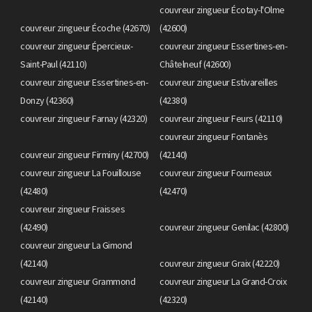
couvreur zingueur Écotay-l'Olme
couvreur zingueur Écoche (42670)
(42600)
couvreur zingueur Épercieux-
couvreur zingueur Essertines-en-
Saint-Paul (42110)
Châtelneuf (42600)
couvreur zingueur Essertines-en-
couvreur zingueur Estivareilles
Donzy (42360)
(42380)
couvreur zingueur Farnay (42320)
couvreur zingueur Feurs (42110)
couvreur zingueur Fontanès
couvreur zingueur Firminy (42700)
(42140)
couvreur zingueur La Fouillouse
couvreur zingueur Fourneaux
(42480)
(42470)
couvreur zingueur Fraisses
(42490)
couvreur zingueur Genilac (42800)
couvreur zingueur La Gimond
(42140)
couvreur zingueur Graix (42220)
couvreur zingueur Grammond
couvreur zingueur La Grand-Croix
(42140)
(42320)