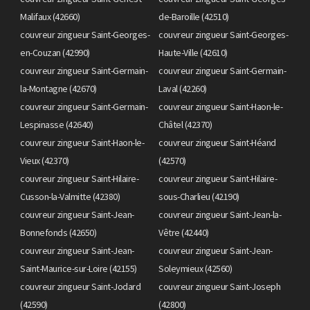
Malifaux (42660)
de-Baroille (42510)
couvreur zingueur Saint-Georges-
couvreur zingueur Saint-Georges-
en-Couzan (42990)
Haute-Ville (42610)
couvreur zingueur Saint-Germain-
couvreur zingueur Saint-Germain-
la-Montagne (42670)
Laval (42260)
couvreur zingueur Saint-Germain-
couvreur zingueur Saint-Haon-le-
Lespinasse (42640)
Châtel (42370)
couvreur zingueur Saint-Haon-le-
couvreur zingueur Saint-Héand
Vieux (42370)
(42570)
couvreur zingueur Saint-Hilaire-
couvreur zingueur Saint-Hilaire-
Cusson-la-Valmitte (42380)
sous-Charlieu (42190)
couvreur zingueur Saint-Jean-
couvreur zingueur Saint-Jean-la-
Bonnefonds (42650)
Vêtre (42440)
couvreur zingueur Saint-Jean-
couvreur zingueur Saint-Jean-
Saint-Maurice-sur-Loire (42155)
Soleymieux (42560)
couvreur zingueur Saint-Jodard
couvreur zingueur Saint-Joseph
(42590)
(42800)