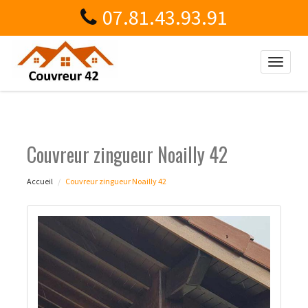
07.81.43.93.91
Toggle
naviga
Couvreur zingueur Noailly 42
Accueil
Couvreur zingueur Noailly 42