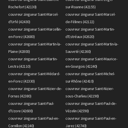
Rochefort (42130)
sur-Roanne (42155)
couvreur zingueur Saint-Marcel-
couvreur zingueur Saint-Marcel-
d'Urfé (42430)
de-Félines (42122)
couvreur zingueur Saint-Marcellin-
couvreur zingueur Saint-Martin-
en-Forez (42680)
d'Estréaux (42620)
couvreur zingueur Saint-Martin-la-
couvreur zingueur Saint-Martin-la-
Plaine (42800)
Sauveté (42260)
couvreur zingueur Saint-Martin-
couvreur zingueur Saint-Maurice-
Lestra (42110)
en-Gourgois (42240)
couvreur zingueur Saint-Médard-
couvreur zingueur Saint-Michel-
en-Forez (42330)
sur-Rhône (42410)
couvreur zingueur Saint-Nizier-de-
couvreur zingueur Saint-Nizier-
Fornas (42380)
sous-Charlieu (42190)
couvreur zingueur Saint-Paul-
couvreur zingueur Saint-Paul-de-
d'Uzore (42600)
Vézelin (42590)
couvreur zingueur Saint-Paul-en-
couvreur zingueur Saint-Paul-en-
Cornillon (42240)
Jarez (42740)