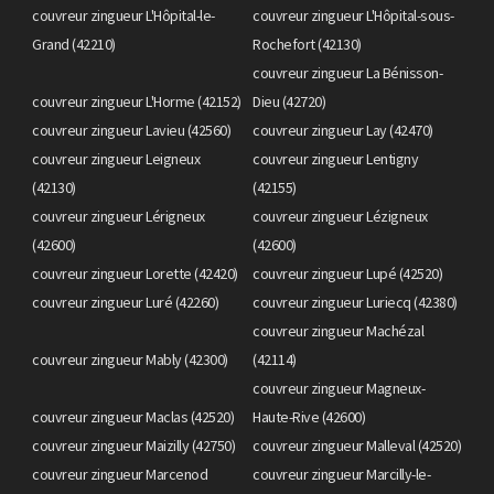
couvreur zingueur L'Hôpital-le-
couvreur zingueur L'Hôpital-sous-
Grand (42210)
Rochefort (42130)
couvreur zingueur La Bénisson-
couvreur zingueur L'Horme (42152)
Dieu (42720)
couvreur zingueur Lavieu (42560)
couvreur zingueur Lay (42470)
couvreur zingueur Leigneux
couvreur zingueur Lentigny
(42130)
(42155)
couvreur zingueur Lérigneux
couvreur zingueur Lézigneux
(42600)
(42600)
couvreur zingueur Lorette (42420)
couvreur zingueur Lupé (42520)
couvreur zingueur Luré (42260)
couvreur zingueur Luriecq (42380)
couvreur zingueur Machézal
couvreur zingueur Mably (42300)
(42114)
couvreur zingueur Magneux-
couvreur zingueur Maclas (42520)
Haute-Rive (42600)
couvreur zingueur Maizilly (42750)
couvreur zingueur Malleval (42520)
couvreur zingueur Marcenod
couvreur zingueur Marcilly-le-