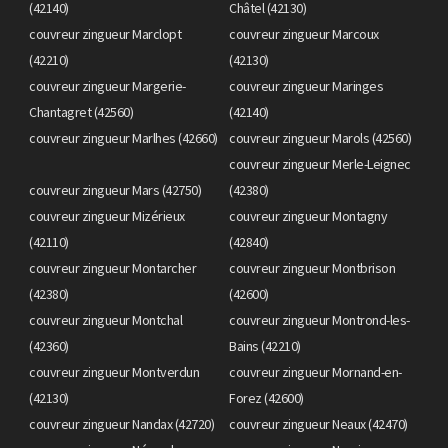
(42140)
Châtel (42130)
couvreur zingueur Marclopt
couvreur zingueur Marcoux
(42210)
(42130)
couvreur zingueur Margerie-
couvreur zingueur Maringes
Chantagret (42560)
(42140)
couvreur zingueur Marlhes (42660)
couvreur zingueur Marols (42560)
couvreur zingueur Merle-Leignec
couvreur zingueur Mars (42750)
(42380)
couvreur zingueur Mizérieux
couvreur zingueur Montagny
(42110)
(42840)
couvreur zingueur Montarcher
couvreur zingueur Montbrison
(42380)
(42600)
couvreur zingueur Montchal
couvreur zingueur Montrond-les-
(42360)
Bains (42210)
couvreur zingueur Montverdun
couvreur zingueur Mornand-en-
(42130)
Forez (42600)
couvreur zingueur Nandax (42720)
couvreur zingueur Neaux (42470)