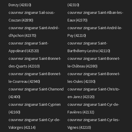
Donzy (42810)
(42310)
couvreur zingueur Sail-sous-
couvreur zingueur Saint-Alban-les-
Couzan (42890)
Eaux (42370)
couvreur zingueur Saint-André-
couvreur zingueur Saint-André-le-
d'Apchon (42370)
Puy (42210)
couvreur zingueur Saint-
couvreur zingueur Saint-
Appolinard (42520)
Barthélemy-Lestra (42110)
couvreur zingueur Saint-Bonnet-
couvreur zingueur Saint-Bonnet-
des-Quarts (42310)
le-Château (42380)
couvreur zingueur Saint-Bonnet-
couvreur zingueur Saint-Bonnet-
le-Courreau (42940)
les-Oules (42330)
couvreur zingueur Saint-Chamond
couvreur zingueur Saint-Christo-
(42400)
en-Jarez (42320)
couvreur zingueur Saint-Cyprien
couvreur zingueur Saint-Cyr-de-
(42160)
Favières (42132)
couvreur zingueur Saint-Cyr-de-
couvreur zingueur Saint-Cyr-les-
Valorges (42114)
Vignes (42210)