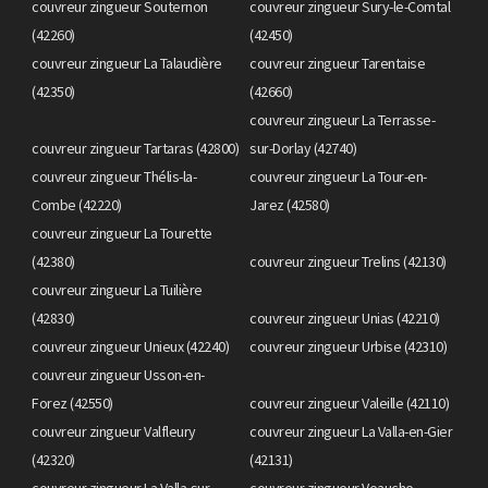
couvreur zingueur Souternon
couvreur zingueur Sury-le-Comtal
(42260)
(42450)
couvreur zingueur La Talaudière
couvreur zingueur Tarentaise
(42350)
(42660)
couvreur zingueur La Terrasse-
couvreur zingueur Tartaras (42800)
sur-Dorlay (42740)
couvreur zingueur Thélis-la-
couvreur zingueur La Tour-en-
Combe (42220)
Jarez (42580)
couvreur zingueur La Tourette
(42380)
couvreur zingueur Trelins (42130)
couvreur zingueur La Tuilière
(42830)
couvreur zingueur Unias (42210)
couvreur zingueur Unieux (42240)
couvreur zingueur Urbise (42310)
couvreur zingueur Usson-en-
Forez (42550)
couvreur zingueur Valeille (42110)
couvreur zingueur Valfleury
couvreur zingueur La Valla-en-Gier
(42320)
(42131)
couvreur zingueur La Valla-sur-
couvreur zingueur Veauche