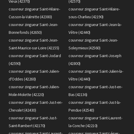
Vieux (42370)
(42570)
couvreur zingueur Saint-Hilaire-
couvreur zingueur Saint-Hilaire-
Cusson-la-Valmitte (42380)
sous-Charlieu (42190)
couvreur zingueur Saint-Jean-
couvreur zingueur Saint-Jean-la-
Bonnefonds (42650)
Vêtre (42440)
couvreur zingueur Saint-Jean-
couvreur zingueur Saint-Jean-
Saint-Maurice-sur-Loire (42155)
Soleymieux (42560)
couvreur zingueur Saint-Jodard
couvreur zingueur Saint-Joseph
(42590)
(42800)
couvreur zingueur Saint-Julien-
couvreur zingueur Saint-Julien-la-
d'Oddes (42260)
Vêtre (42440)
couvreur zingueur Saint-Julien-
couvreur zingueur Saint-Just-en-
Molin-Molette (42220)
Bas (42136)
couvreur zingueur Saint-Just-en-
couvreur zingueur Saint-Just-la-
Chevalet (42430)
Pendue (42540)
couvreur zingueur Saint-Just-
couvreur zingueur Saint-Laurent-
Saint-Rambert (42170)
la-Conche (42210)
couvreur zingueur Saint-Laurent-
couvreur zingueur Saint-Léger-