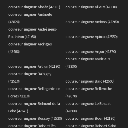
couvreur zingueur Aboën (42380)
couvreur zingueur Ailleux (42130)
couvreur zingueur Ambierle
(42820)
couvreur zingueur Amions (42260)
couvreur zingueur Andrézieux-
Bouthéon (42160)
couvreur zingueur Apinac (42550)
couvreur zingueur Arcinges
(42460)
couvreur zingueur Arçon (42370)
couvreur zingueur Aveizieux
couvreur zingueur Arthun (42130)
(42330)
couvreur zingueur Balbigny
(42510)
couvreur zingueur Bard (42600)
couvreur zingueur Bellegarde-en-
couvreur zingueur Belleroche
Forez (42210)
(42670)
couvreur zingueur Belmont-de-la-
couvreur zingueur Le Bessat
Loire (42670)
(42660)
couvreur zingueur Bessey (42520)
couvreur zingueur Boën (42130)
couvreur zingueur Boisset-lès-
couvreur zingueur Boisset-Saint-