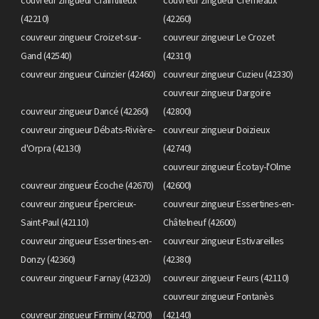
(42210)
(42260)
couvreur zingueur Croizet-sur-
couvreur zingueur Le Crozet
Gand (42540)
(42310)
couvreur zingueur Cuinzier (42460)
couvreur zingueur Cuzieu (42330)
couvreur zingueur Dargoire
couvreur zingueur Dancé (42260)
(42800)
couvreur zingueur Débats-Rivière-
couvreur zingueur Doizieux
d'Orpra (42130)
(42740)
couvreur zingueur Écotay-l'Olme
couvreur zingueur Écoche (42670)
(42600)
couvreur zingueur Épercieux-
couvreur zingueur Essertines-en-
Saint-Paul (42110)
Châtelneuf (42600)
couvreur zingueur Essertines-en-
couvreur zingueur Estivareilles
Donzy (42360)
(42380)
couvreur zingueur Farnay (42320)
couvreur zingueur Feurs (42110)
couvreur zingueur Fontanès
couvreur zingueur Firminy (42700)
(42140)