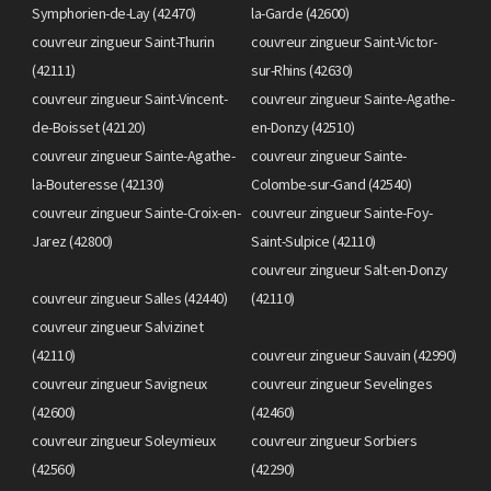
Symphorien-de-Lay (42470)
la-Garde (42600)
couvreur zingueur Saint-Thurin
couvreur zingueur Saint-Victor-
(42111)
sur-Rhins (42630)
couvreur zingueur Saint-Vincent-
couvreur zingueur Sainte-Agathe-
de-Boisset (42120)
en-Donzy (42510)
couvreur zingueur Sainte-Agathe-
couvreur zingueur Sainte-
la-Bouteresse (42130)
Colombe-sur-Gand (42540)
couvreur zingueur Sainte-Croix-en-
couvreur zingueur Sainte-Foy-
Jarez (42800)
Saint-Sulpice (42110)
couvreur zingueur Salt-en-Donzy
couvreur zingueur Salles (42440)
(42110)
couvreur zingueur Salvizinet
(42110)
couvreur zingueur Sauvain (42990)
couvreur zingueur Savigneux
couvreur zingueur Sevelinges
(42600)
(42460)
couvreur zingueur Soleymieux
couvreur zingueur Sorbiers
(42560)
(42290)