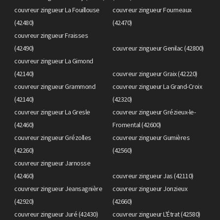
couvreur zingueur La Fouillouse
couvreur zingueur Fourneaux
(42480)
(42470)
couvreur zingueur Fraisses
(42490)
couvreur zingueur Genilac (42800)
couvreur zingueur La Gimond
(42140)
couvreur zingueur Graix (42220)
couvreur zingueur Grammond
couvreur zingueur La Grand-Croix
(42140)
(42320)
couvreur zingueur La Gresle
couvreur zingueur Grézieux-le-
(42460)
Fromental (42600)
couvreur zingueur Grézolles
couvreur zingueur Gumières
(42260)
(42560)
couvreur zingueur Jarnosse
(42460)
couvreur zingueur Jas (42110)
couvreur zingueur Jeansagnière
couvreur zingueur Jonzieux
(42920)
(42660)
couvreur zingueur Juré (42430)
couvreur zingueur L'Étrat (42580)