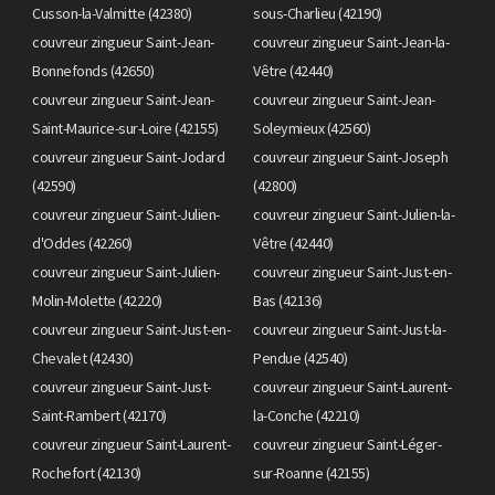
Cusson-la-Valmitte (42380)
sous-Charlieu (42190)
couvreur zingueur Saint-Jean-
couvreur zingueur Saint-Jean-la-
Bonnefonds (42650)
Vêtre (42440)
couvreur zingueur Saint-Jean-
couvreur zingueur Saint-Jean-
Saint-Maurice-sur-Loire (42155)
Soleymieux (42560)
couvreur zingueur Saint-Jodard
couvreur zingueur Saint-Joseph
(42590)
(42800)
couvreur zingueur Saint-Julien-
couvreur zingueur Saint-Julien-la-
d'Oddes (42260)
Vêtre (42440)
couvreur zingueur Saint-Julien-
couvreur zingueur Saint-Just-en-
Molin-Molette (42220)
Bas (42136)
couvreur zingueur Saint-Just-en-
couvreur zingueur Saint-Just-la-
Chevalet (42430)
Pendue (42540)
couvreur zingueur Saint-Just-
couvreur zingueur Saint-Laurent-
Saint-Rambert (42170)
la-Conche (42210)
couvreur zingueur Saint-Laurent-
couvreur zingueur Saint-Léger-
Rochefort (42130)
sur-Roanne (42155)