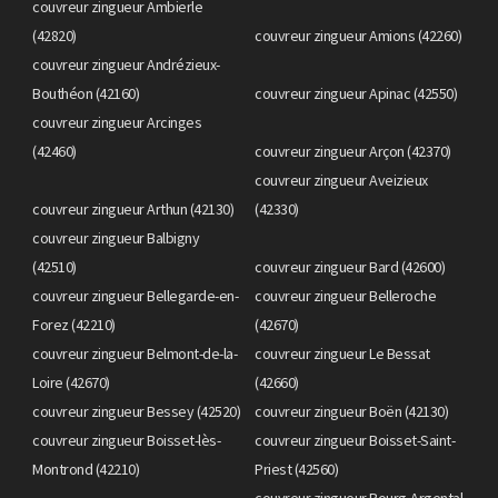
couvreur zingueur Ambierle
(42820)
couvreur zingueur Amions (42260)
couvreur zingueur Andrézieux-
Bouthéon (42160)
couvreur zingueur Apinac (42550)
couvreur zingueur Arcinges
(42460)
couvreur zingueur Arçon (42370)
couvreur zingueur Aveizieux
couvreur zingueur Arthun (42130)
(42330)
couvreur zingueur Balbigny
(42510)
couvreur zingueur Bard (42600)
couvreur zingueur Bellegarde-en-
couvreur zingueur Belleroche
Forez (42210)
(42670)
couvreur zingueur Belmont-de-la-
couvreur zingueur Le Bessat
Loire (42670)
(42660)
couvreur zingueur Bessey (42520)
couvreur zingueur Boën (42130)
couvreur zingueur Boisset-lès-
couvreur zingueur Boisset-Saint-
Montrond (42210)
Priest (42560)
couvreur zingueur Bourg-Argental