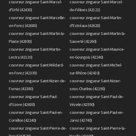
couvreur zingueur Saint-Marcel-
couvreur zingueur Saint-Marcel-
d'Urfé (42430)
de-Félines (42122)
couvreur zingueur Saint-Marcellin-
couvreur zingueur Saint-Martin-
en-Forez (42680)
d'Estréaux (42620)
couvreur zingueur Saint-Martin-la-
couvreur zingueur Saint-Martin-la-
Plaine (42800)
Sauveté (42260)
couvreur zingueur Saint-Martin-
couvreur zingueur Saint-Maurice-
Lestra (42110)
en-Gourgois (42240)
couvreur zingueur Saint-Médard-
couvreur zingueur Saint-Michel-
en-Forez (42330)
sur-Rhône (42410)
couvreur zingueur Saint-Nizier-de-
couvreur zingueur Saint-Nizier-
Fornas (42380)
sous-Charlieu (42190)
couvreur zingueur Saint-Paul-
couvreur zingueur Saint-Paul-de-
d'Uzore (42600)
Vézelin (42590)
couvreur zingueur Saint-Paul-en-
couvreur zingueur Saint-Paul-en-
Cornillon (42240)
Jarez (42740)
couvreur zingueur Saint-Pierre-de-
couvreur zingueur Saint-Pierre-la-
Bœuf (42520)
Noaille (42190)