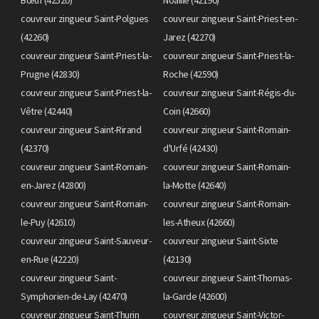
couvreur zingueur Saint-Polgues
couvreur zingueur Saint-Priest-en-
(42260)
Jarez (42270)
couvreur zingueur Saint-Priest-la-
couvreur zingueur Saint-Priest-la-
Prugne (42830)
Roche (42590)
couvreur zingueur Saint-Priest-la-
couvreur zingueur Saint-Régis-du-
Vêtre (42440)
Coin (42660)
couvreur zingueur Saint-Rirand
couvreur zingueur Saint-Romain-
(42370)
d'Urfé (42430)
couvreur zingueur Saint-Romain-
couvreur zingueur Saint-Romain-
en-Jarez (42800)
la-Motte (42640)
couvreur zingueur Saint-Romain-
couvreur zingueur Saint-Romain-
le-Puy (42610)
les-Atheux (42660)
couvreur zingueur Saint-Sauveur-
couvreur zingueur Saint-Sixte
en-Rue (42220)
(42130)
couvreur zingueur Saint-
couvreur zingueur Saint-Thomas-
Symphorien-de-Lay (42470)
la-Garde (42600)
couvreur zingueur Saint-Thurin
couvreur zingueur Saint-Victor-