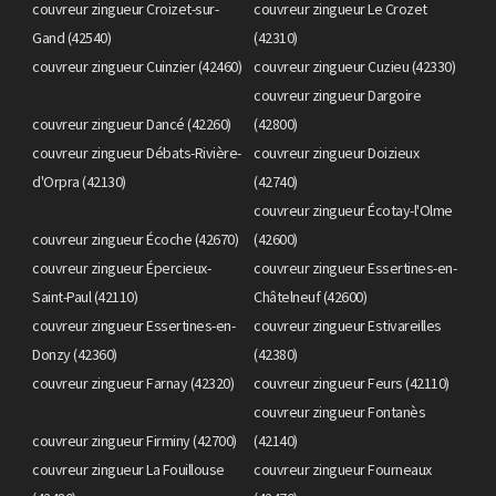
couvreur zingueur Croizet-sur-
couvreur zingueur Le Crozet
Gand (42540)
(42310)
couvreur zingueur Cuinzier (42460)
couvreur zingueur Cuzieu (42330)
couvreur zingueur Dargoire
couvreur zingueur Dancé (42260)
(42800)
couvreur zingueur Débats-Rivière-
couvreur zingueur Doizieux
d'Orpra (42130)
(42740)
couvreur zingueur Écotay-l'Olme
couvreur zingueur Écoche (42670)
(42600)
couvreur zingueur Épercieux-
couvreur zingueur Essertines-en-
Saint-Paul (42110)
Châtelneuf (42600)
couvreur zingueur Essertines-en-
couvreur zingueur Estivareilles
Donzy (42360)
(42380)
couvreur zingueur Farnay (42320)
couvreur zingueur Feurs (42110)
couvreur zingueur Fontanès
couvreur zingueur Firminy (42700)
(42140)
couvreur zingueur La Fouillouse
couvreur zingueur Fourneaux