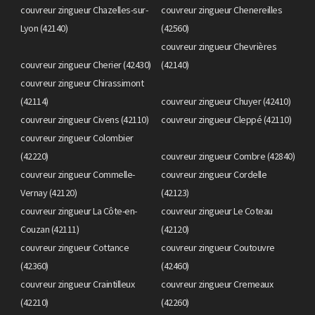
couvreur zingueur Chazelles-sur-
couvreur zingueur Chenereilles
Lyon (42140)
(42560)
couvreur zingueur Chevrières
couvreur zingueur Cherier (42430)
(42140)
couvreur zingueur Chirassimont
(42114)
couvreur zingueur Chuyer (42410)
couvreur zingueur Civens (42110)
couvreur zingueur Cleppé (42110)
couvreur zingueur Colombier
(42220)
couvreur zingueur Combre (42840)
couvreur zingueur Commelle-
couvreur zingueur Cordelle
Vernay (42120)
(42123)
couvreur zingueur La Côte-en-
couvreur zingueur Le Coteau
Couzan (42111)
(42120)
couvreur zingueur Cottance
couvreur zingueur Coutouvre
(42360)
(42460)
couvreur zingueur Craintilleux
couvreur zingueur Cremeaux
(42210)
(42260)