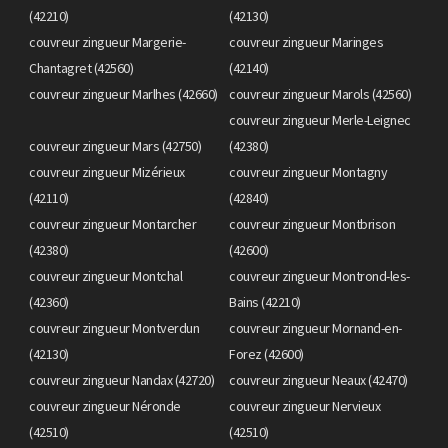
(42210)
(42130)
couvreur zingueur Margerie-
couvreur zingueur Maringes
Chantagret (42560)
(42140)
couvreur zingueur Marlhes (42660)
couvreur zingueur Marols (42560)
couvreur zingueur Merle-Leignec
couvreur zingueur Mars (42750)
(42380)
couvreur zingueur Mizérieux
couvreur zingueur Montagny
(42110)
(42840)
couvreur zingueur Montarcher
couvreur zingueur Montbrison
(42380)
(42600)
couvreur zingueur Montchal
couvreur zingueur Montrond-les-
(42360)
Bains (42210)
couvreur zingueur Montverdun
couvreur zingueur Mornand-en-
(42130)
Forez (42600)
couvreur zingueur Nandax (42720)
couvreur zingueur Neaux (42470)
couvreur zingueur Néronde
couvreur zingueur Nervieux
(42510)
(42510)