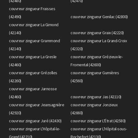
(42480)
(42470)
couvreur zingueur Fraisses
(42490)
couvreur zingueur Genilac (42800)
couvreur zingueur La Gimond
(42140)
couvreur zingueur Graix (42220)
couvreur zingueur Grammond
couvreur zingueur La Grand-Croix
(42140)
(42320)
couvreur zingueur La Gresle
couvreur zingueur Grézieux-le-
(42460)
Fromental (42600)
couvreur zingueur Grézolles
couvreur zingueur Gumières
(42260)
(42560)
couvreur zingueur Jarnosse
(42460)
couvreur zingueur Jas (42110)
couvreur zingueur Jeansagnière
couvreur zingueur Jonzieux
(42920)
(42660)
couvreur zingueur Juré (42430)
couvreur zingueur L'Étrat (42580)
couvreur zingueur L'Hôpital-le-
couvreur zingueur L'Hôpital-sous-
Grand (42210)
Rochefort (42130)