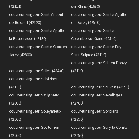
(42111)
sur-Rhins (42630)
couvreur zingueur Saint-Vincent-
couvreur zingueur Sainte-Agathe-
de-Boisset (42120)
en-Donzy (42510)
couvreur zingueur Sainte-Agathe-
couvreur zingueur Sainte-
la-Bouteresse (42130)
Colombe-sur-Gand (42540)
couvreur zingueur Sainte-Croix-en-
couvreur zingueur Sainte-Foy-
Jarez (42800)
Saint-Sulpice (42110)
couvreur zingueur Salt-en-Donzy
couvreur zingueur Salles (42440)
(42110)
couvreur zingueur Salvizinet
(42110)
couvreur zingueur Sauvain (42990)
couvreur zingueur Savigneux
couvreur zingueur Sevelinges
(42600)
(42460)
couvreur zingueur Soleymieux
couvreur zingueur Sorbiers
(42560)
(42290)
couvreur zingueur Souternon
couvreur zingueur Sury-le-Comtal
(42260)
(42450)