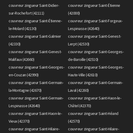
couvreur zingueur Saint-Didier-
couvreur zingueur Saint-Étienne
sur-Rochefort (42111)
(42000)
couvreur zingueur Saint-Étienne-
couvreur zingueur Saint-Forgeux-
le-Molard (42130)
Lespinasse (42640)
couvreur zingueur Saint-Galmier
couvreur zingueur Saint-Genest-
(42330)
Lerpt (42530)
couvreur zingueur Saint-Genest-
couvreur zingueur Saint-Georges-
Malifaux (42660)
de-Baroille (42510)
couvreur zingueur Saint-Georges-
couvreur zingueur Saint-Georges-
en-Couzan (42990)
Haute-Ville (42610)
couvreur zingueur Saint-Germain-
couvreur zingueur Saint-Germain-
la-Montagne (42670)
Laval (42260)
couvreur zingueur Saint-Germain-
couvreur zingueur Saint-Haon-le-
Lespinasse (42640)
Châtel (42370)
couvreur zingueur Saint-Haon-le-
couvreur zingueur Saint-Héand
Vieux (42370)
(42570)
couvreur zingueur Saint-Hilaire-
couvreur zingueur Saint-Hilaire-