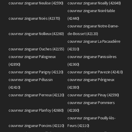
couvreur zingueur Neulise (42590)
couvreur zingueur Noailly (42640)
couvreur zingueur Noirétable
couvreur zingueur Noës (42370)
(42440)
couvreur zingueur Notre-Dame-
couvreur zingueur Nollieux (42260)
de-Boisset (42120)
couvreur zingueur La Pacaudière
couvreur zingueur Ouches (42155)
(42310)
couvreur zingueur Palogneux
couvreur zingueur Panissières
(42890)
(42360)
couvreur zingueur Parigny (42120)
couvreur zingueur Pavezin (42410)
couvreur zingueur Pélussin
couvreur zingueur Périgneux
(42410)
(42380)
couvreur zingueur Perreux (42120)
couvreur zingueur Pinay (42590)
couvreur zingueur Pommiers
couvreur zingueur Planfoy (42660)
(42260)
couvreur zingueur Pouilly-lès-
couvreur zingueur Poncins (42110)
Feurs (42110)