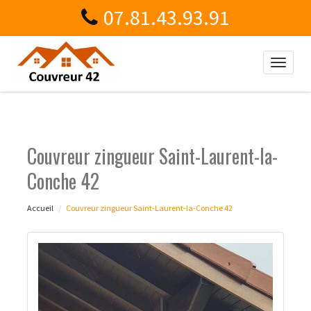
07.81.43.93.91
Toggle
naviga
Couvreur zingueur Saint-Laurent-la-
Conche 42
Accueil
Couvreur zingueur Saint-Laurent-la-Conche 42