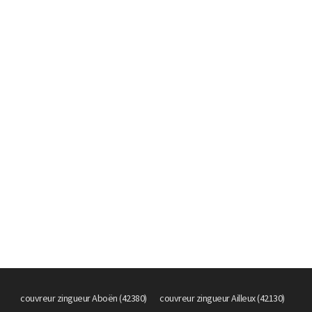
couvreur zingueur Aboën (42380)
couvreur zingueur Ailleux (42130)