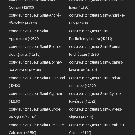
Couzan (42890)
Eaux (42370)
couvreur zingueur Saint-André-
couvreur zingueur Saint-André-le-
d'Apchon (42370)
Puy (42210)
couvreur zingueur Saint-
couvreur zingueur Saint-
Appolinard (42520)
Barthélemy-Lestra (42110)
couvreur zingueur Saint-Bonnet-
couvreur zingueur Saint-Bonnet-
des-Quarts (42310)
le-Château (42380)
couvreur zingueur Saint-Bonnet-
couvreur zingueur Saint-Bonnet-
le-Courreau (42940)
les-Oules (42330)
couvreur zingueur Saint-Chamond
couvreur zingueur Saint-Christo-
(42400)
en-Jarez (42320)
couvreur zingueur Saint-Cyprien
couvreur zingueur Saint-Cyr-de-
(42160)
Favières (42132)
couvreur zingueur Saint-Cyr-de-
couvreur zingueur Saint-Cyr-les-
Valorges (42114)
Vignes (42210)
couvreur zingueur Saint-Denis-de-
couvreur zingueur Saint-Denis-sur-
Cabanne (42750)
Coise (42140)