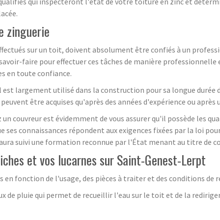
 qualifiés qui inspecteront l'état de votre toiture en zinc et déter
lacée.
e zinguerie
fectués sur un toit, doivent absolument être confiés à un professio
savoir-faire pour effectuer ces tâches de manière professionnelle e
es en toute confiance.
. Il est largement utilisé dans la construction pour sa longue durée 
e peuvent être acquises qu'après des années d'expérience ou après 
z un couvreur est évidemment de vous assurer qu'il possède les qua
que ses connaissances répondent aux exigences fixées par la loi pour
 aura suivi une formation reconnue par l'État menant au titre de co
iches et vos lucarnes sur Saint-Genest-Lerpt
s en fonction de l'usage, des pièces à traiter et des conditions de r
 de pluie qui permet de recueillir l'eau sur le toit et de la redirig