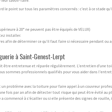
leur savoir-faire.
rd le point sur tous les paramètres concernés : c'est à ce stade qu'i
 supérieure à 20° ne peuvent pas être équipés de VELUX)
ez installer.
ures afin de déterminer ce qu'il faut faire si nécessaire pendant ou 
nguerie à Saint-Genest-Lerpt
doit être entretenue et réparée régulièrement. L'entretien d'une to
sommes professionnels qualifiés pour vous aider dans l'entretie
 ait un problème avec la toiture pour faire appel à un couvreur prof
ne fois par an afin de détecter tout risque qui peut être évité au p
a commencé à s'écailler ou si elle présente des signes de rouille, 