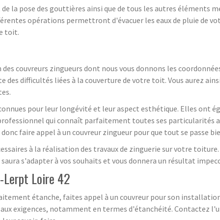
e la pose des gouttières ainsi que de tous les autres éléments mét
rentes opérations permettront d'évacuer les eaux de pluie de votre
 toit.
n des couvreurs zingueurs dont nous vous donnons les coordonnées.
es difficultés liées à la couverture de votre toit. Vous aurez ainsi
tes.
 connues pour leur longévité et leur aspect esthétique. Elles ont é
professionnel qui connaît parfaitement toutes ses particularités af
ut donc faire appel à un couvreur zingueur pour que tout se passe bie
aires à la réalisation des travaux de zinguerie sur votre toiture. 
 saura s'adapter à vos souhaits et vous donnera un résultat impecc
-Lerpt Loire 42
rfaitement étanche, faites appel à un couvreur pour son installatio
me aux exigences, notamment en termes d'étanchéité. Contactez l'u