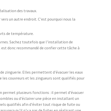
éalisation des travaux.
er vers un autre endroit. C'est pourquoi nous la
arts de température.
rnes. Sachez toutefois que l'installation de
Il est donc recommandé de confier cette tâche à
x de zinguerie. Elles permettent d'évacuer les eaux
e les couvreurs et les zingueurs sont qualifiés pour
ion permet plusieurs fonctions : il permet d'évacuer
combles ou d'éclairer une pièce en installant un
ls qualifiés afin d'éviter tout risque de fuite ou
ssurera qu'il n'y a pas de fuites en réalisant une