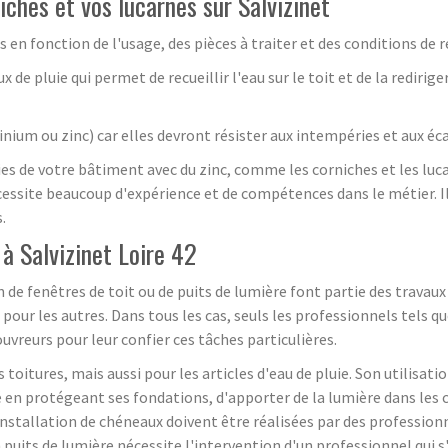
iches et vos lucarnes sur Salvizinet
s en fonction de l'usage, des pièces à traiter et des conditions de r
 de pluie qui permet de recueillir l'eau sur le toit et de la redirig
ium ou zinc) car elles devront résister aux intempéries et aux éc
ies de votre bâtiment avec du zinc, comme les corniches et les luca
écessite beaucoup d'expérience et de compétences dans le métier. 
.
 à Salvizinet Loire 42
n de fenêtres de toit ou de puits de lumière font partie des travau
 pour les autres. Dans tous les cas, seuls les professionnels tels qu
uvreurs pour leur confier ces tâches particulières.
s toitures, mais aussi pour les articles d'eau de pluie. Son utilisat
é en protégeant ses fondations, d'apporter de la lumière dans les 
installation de chéneaux doivent être réalisées par des professionne
puits de lumière nécessite l'intervention d'un professionnel qui s'a