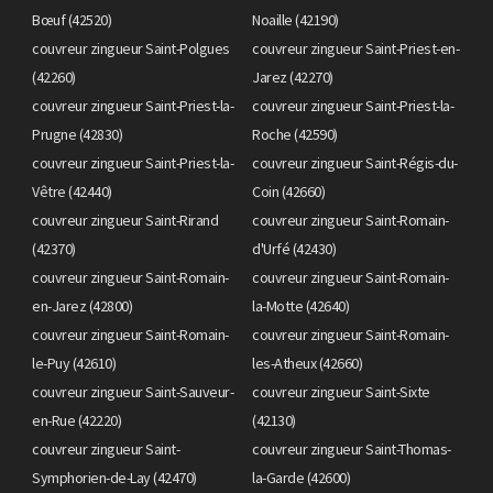
Bœuf (42520)
Noaille (42190)
couvreur zingueur Saint-Polgues
couvreur zingueur Saint-Priest-en-
(42260)
Jarez (42270)
couvreur zingueur Saint-Priest-la-
couvreur zingueur Saint-Priest-la-
Prugne (42830)
Roche (42590)
couvreur zingueur Saint-Priest-la-
couvreur zingueur Saint-Régis-du-
Vêtre (42440)
Coin (42660)
couvreur zingueur Saint-Rirand
couvreur zingueur Saint-Romain-
(42370)
d'Urfé (42430)
couvreur zingueur Saint-Romain-
couvreur zingueur Saint-Romain-
en-Jarez (42800)
la-Motte (42640)
couvreur zingueur Saint-Romain-
couvreur zingueur Saint-Romain-
le-Puy (42610)
les-Atheux (42660)
couvreur zingueur Saint-Sauveur-
couvreur zingueur Saint-Sixte
en-Rue (42220)
(42130)
couvreur zingueur Saint-
couvreur zingueur Saint-Thomas-
Symphorien-de-Lay (42470)
la-Garde (42600)