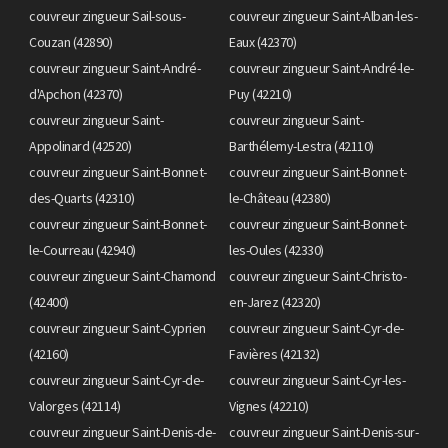
couvreur zingueur Sail-sous-
couvreur zingueur Saint-Alban-les-
Couzan (42890)
Eaux (42370)
couvreur zingueur Saint-André-
couvreur zingueur Saint-André-le-
d'Apchon (42370)
Puy (42210)
couvreur zingueur Saint-
couvreur zingueur Saint-
Appolinard (42520)
Barthélemy-Lestra (42110)
couvreur zingueur Saint-Bonnet-
couvreur zingueur Saint-Bonnet-
des-Quarts (42310)
le-Château (42380)
couvreur zingueur Saint-Bonnet-
couvreur zingueur Saint-Bonnet-
le-Courreau (42940)
les-Oules (42330)
couvreur zingueur Saint-Chamond
couvreur zingueur Saint-Christo-
(42400)
en-Jarez (42320)
couvreur zingueur Saint-Cyprien
couvreur zingueur Saint-Cyr-de-
(42160)
Favières (42132)
couvreur zingueur Saint-Cyr-de-
couvreur zingueur Saint-Cyr-les-
Valorges (42114)
Vignes (42210)
couvreur zingueur Saint-Denis-de-
couvreur zingueur Saint-Denis-sur-