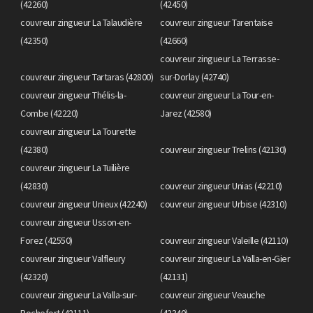
(42260)
(42450)
couvreur zingueur La Talaudière
couvreur zingueur Tarentaise
(42350)
(42660)
couvreur zingueur La Terrasse-
couvreur zingueur Tartaras (42800)
sur-Dorlay (42740)
couvreur zingueur Thélis-la-
couvreur zingueur La Tour-en-
Combe (42220)
Jarez (42580)
couvreur zingueur La Tourette
(42380)
couvreur zingueur Trelins (42130)
couvreur zingueur La Tuilière
(42830)
couvreur zingueur Unias (42210)
couvreur zingueur Unieux (42240)
couvreur zingueur Urbise (42310)
couvreur zingueur Usson-en-
Forez (42550)
couvreur zingueur Valeille (42110)
couvreur zingueur Valfleury
couvreur zingueur La Valla-en-Gier
(42320)
(42131)
couvreur zingueur La Valla-sur-
couvreur zingueur Veauche
Rochefort (42111)
(42340)