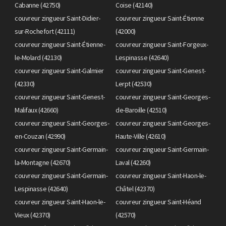
Cabanne (42750)
Coise (42140)
couvreur zingueur Saint-Didier-
couvreur zingueur Saint-Étienne
sur-Rochefort (42111)
(42000)
couvreur zingueur Saint-Étienne-
couvreur zingueur Saint-Forgeux-
le-Molard (42130)
Lespinasse (42640)
couvreur zingueur Saint-Galmier
couvreur zingueur Saint-Genest-
(42330)
Lerpt (42530)
couvreur zingueur Saint-Genest-
couvreur zingueur Saint-Georges-
Malifaux (42660)
de-Baroille (42510)
couvreur zingueur Saint-Georges-
couvreur zingueur Saint-Georges-
en-Couzan (42990)
Haute-Ville (42610)
couvreur zingueur Saint-Germain-
couvreur zingueur Saint-Germain-
la-Montagne (42670)
Laval (42260)
couvreur zingueur Saint-Germain-
couvreur zingueur Saint-Haon-le-
Lespinasse (42640)
Châtel (42370)
couvreur zingueur Saint-Haon-le-
couvreur zingueur Saint-Héand
Vieux (42370)
(42570)