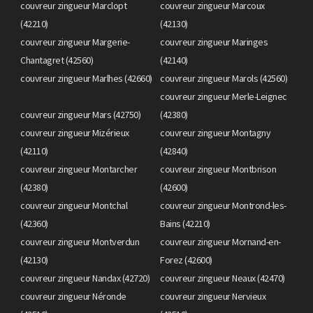
couvreur zingueur Marclopt
couvreur zingueur Marcoux
(42210)
(42130)
couvreur zingueur Margerie-
couvreur zingueur Maringes
Chantagret (42560)
(42140)
couvreur zingueur Marlhes (42660)
couvreur zingueur Marols (42560)
couvreur zingueur Merle-Leignec
couvreur zingueur Mars (42750)
(42380)
couvreur zingueur Mizérieux
couvreur zingueur Montagny
(42110)
(42840)
couvreur zingueur Montarcher
couvreur zingueur Montbrison
(42380)
(42600)
couvreur zingueur Montchal
couvreur zingueur Montrond-les-
(42360)
Bains (42210)
couvreur zingueur Montverdun
couvreur zingueur Mornand-en-
(42130)
Forez (42600)
couvreur zingueur Nandax (42720)
couvreur zingueur Neaux (42470)
couvreur zingueur Néronde
couvreur zingueur Nervieux