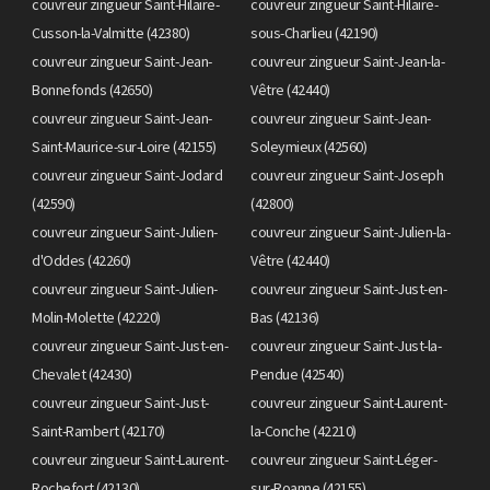
couvreur zingueur Saint-Hilaire-
couvreur zingueur Saint-Hilaire-
Cusson-la-Valmitte (42380)
sous-Charlieu (42190)
couvreur zingueur Saint-Jean-
couvreur zingueur Saint-Jean-la-
Bonnefonds (42650)
Vêtre (42440)
couvreur zingueur Saint-Jean-
couvreur zingueur Saint-Jean-
Saint-Maurice-sur-Loire (42155)
Soleymieux (42560)
couvreur zingueur Saint-Jodard
couvreur zingueur Saint-Joseph
(42590)
(42800)
couvreur zingueur Saint-Julien-
couvreur zingueur Saint-Julien-la-
d'Oddes (42260)
Vêtre (42440)
couvreur zingueur Saint-Julien-
couvreur zingueur Saint-Just-en-
Molin-Molette (42220)
Bas (42136)
couvreur zingueur Saint-Just-en-
couvreur zingueur Saint-Just-la-
Chevalet (42430)
Pendue (42540)
couvreur zingueur Saint-Just-
couvreur zingueur Saint-Laurent-
Saint-Rambert (42170)
la-Conche (42210)
couvreur zingueur Saint-Laurent-
couvreur zingueur Saint-Léger-
Rochefort (42130)
sur-Roanne (42155)