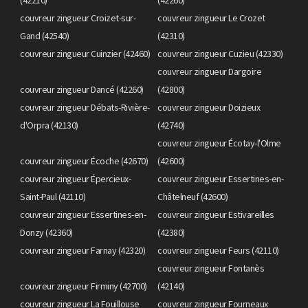
couvreur zingueur Croizet-sur-
couvreur zingueur Le Crozet
Gand (42540)
(42310)
couvreur zingueur Cuinzier (42460)
couvreur zingueur Cuzieu (42330)
couvreur zingueur Dargoire
couvreur zingueur Dancé (42260)
(42800)
couvreur zingueur Débats-Rivière-
couvreur zingueur Doizieux
d'Orpra (42130)
(42740)
couvreur zingueur Écotay-l'Olme
couvreur zingueur Écoche (42670)
(42600)
couvreur zingueur Épercieux-
couvreur zingueur Essertines-en-
Saint-Paul (42110)
Châtelneuf (42600)
couvreur zingueur Essertines-en-
couvreur zingueur Estivareilles
Donzy (42360)
(42380)
couvreur zingueur Farnay (42320)
couvreur zingueur Feurs (42110)
couvreur zingueur Fontanès
couvreur zingueur Firminy (42700)
(42140)
couvreur zingueur La Fouillouse
couvreur zingueur Fourneaux