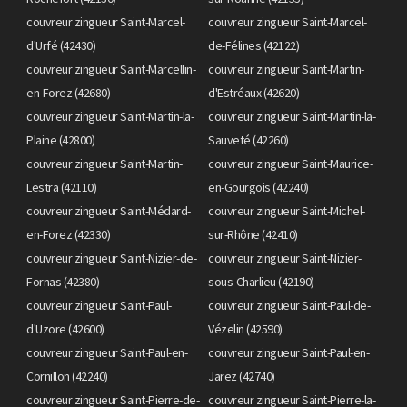
couvreur zingueur Saint-Marcel-
couvreur zingueur Saint-Marcel-
d'Urfé (42430)
de-Félines (42122)
couvreur zingueur Saint-Marcellin-
couvreur zingueur Saint-Martin-
en-Forez (42680)
d'Estréaux (42620)
couvreur zingueur Saint-Martin-la-
couvreur zingueur Saint-Martin-la-
Plaine (42800)
Sauveté (42260)
couvreur zingueur Saint-Martin-
couvreur zingueur Saint-Maurice-
Lestra (42110)
en-Gourgois (42240)
couvreur zingueur Saint-Médard-
couvreur zingueur Saint-Michel-
en-Forez (42330)
sur-Rhône (42410)
couvreur zingueur Saint-Nizier-de-
couvreur zingueur Saint-Nizier-
Fornas (42380)
sous-Charlieu (42190)
couvreur zingueur Saint-Paul-
couvreur zingueur Saint-Paul-de-
d'Uzore (42600)
Vézelin (42590)
couvreur zingueur Saint-Paul-en-
couvreur zingueur Saint-Paul-en-
Cornillon (42240)
Jarez (42740)
couvreur zingueur Saint-Pierre-de-
couvreur zingueur Saint-Pierre-la-