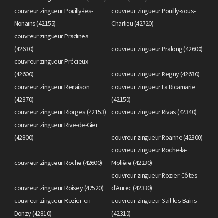
couvreur zingueur Pouilly-les-
couvreur zingueur Pouilly-sous-
Nonains (42155)
Charlieu (42720)
couvreur zingueur Pradines
(42630)
couvreur zingueur Pralong (42600)
couvreur zingueur Précieux
(42600)
couvreur zingueur Regny (42630)
couvreur zingueur Renaison
couvreur zingueur La Ricamarie
(42370)
(42150)
couvreur zingueur Riorges (42153)
couvreur zingueur Rivas (42340)
couvreur zingueur Rive-de-Gier
(42800)
couvreur zingueur Roanne (42300)
couvreur zingueur Roche-la-
couvreur zingueur Roche (42600)
Molière (42230)
couvreur zingueur Rozier-Côtes-
couvreur zingueur Roisey (42520)
d'Aurec (42380)
couvreur zingueur Rozier-en-
couvreur zingueur Sail-les-Bains
Donzy (42810)
(42310)