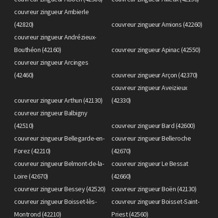
couvreur zingueur Ambierle
(42820)
couvreur zingueur Amions (42260)
couvreur zingueur Andrézieux-
Bouthéon (42160)
couvreur zingueur Apinac (42550)
couvreur zingueur Arcinges
(42460)
couvreur zingueur Arçon (42370)
couvreur zingueur Aveizieux
couvreur zingueur Arthun (42130)
(42330)
couvreur zingueur Balbigny
(42510)
couvreur zingueur Bard (42600)
couvreur zingueur Bellegarde-en-
couvreur zingueur Belleroche
Forez (42210)
(42670)
couvreur zingueur Belmont-de-la-
couvreur zingueur Le Bessat
Loire (42670)
(42660)
couvreur zingueur Bessey (42520)
couvreur zingueur Boën (42130)
couvreur zingueur Boisset-lès-
couvreur zingueur Boisset-Saint-
Montrond (42210)
Priest (42560)