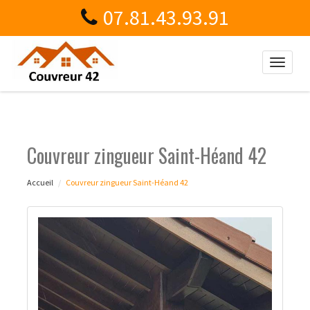
07.81.43.93.91
Toggle
naviga
Couvreur zingueur Saint-Héand 42
Accueil
Couvreur zingueur Saint-Héand 42