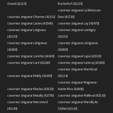
Grand (42210)
Rochefort (42130)
couvreur zingueur La Bénisson-
couvreur zingueur L'Horme (42152)
Dieu (42720)
couvreur zingueur Lavieu (42560)
couvreur zingueur Lay (42470)
couvreur zingueur Leigneux
couvreur zingueur Lentigny
(42130)
(42155)
couvreur zingueur Lérigneux
couvreur zingueur Lézigneux
(42600)
(42600)
couvreur zingueur Lorette (42420)
couvreur zingueur Lupé (42520)
couvreur zingueur Luré (42260)
couvreur zingueur Luriecq (42380)
couvreur zingueur Machézal
couvreur zingueur Mably (42300)
(42114)
couvreur zingueur Magneux-
couvreur zingueur Maclas (42520)
Haute-Rive (42600)
couvreur zingueur Maizilly (42750)
couvreur zingueur Malleval (42520)
couvreur zingueur Marcenod
couvreur zingueur Marcilly-le-
(42140)
Châtel (42130)