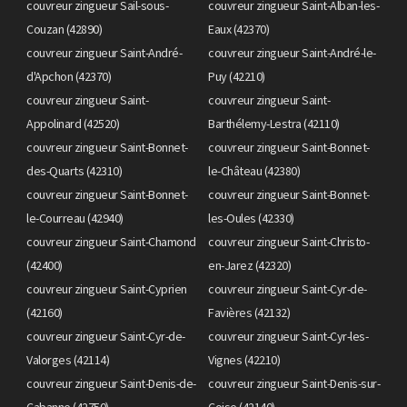
couvreur zingueur Sail-sous-
couvreur zingueur Saint-Alban-les-
Couzan (42890)
Eaux (42370)
couvreur zingueur Saint-André-
couvreur zingueur Saint-André-le-
d'Apchon (42370)
Puy (42210)
couvreur zingueur Saint-
couvreur zingueur Saint-
Appolinard (42520)
Barthélemy-Lestra (42110)
couvreur zingueur Saint-Bonnet-
couvreur zingueur Saint-Bonnet-
des-Quarts (42310)
le-Château (42380)
couvreur zingueur Saint-Bonnet-
couvreur zingueur Saint-Bonnet-
le-Courreau (42940)
les-Oules (42330)
couvreur zingueur Saint-Chamond
couvreur zingueur Saint-Christo-
(42400)
en-Jarez (42320)
couvreur zingueur Saint-Cyprien
couvreur zingueur Saint-Cyr-de-
(42160)
Favières (42132)
couvreur zingueur Saint-Cyr-de-
couvreur zingueur Saint-Cyr-les-
Valorges (42114)
Vignes (42210)
couvreur zingueur Saint-Denis-de-
couvreur zingueur Saint-Denis-sur-
Cabanne (42750)
Coise (42140)