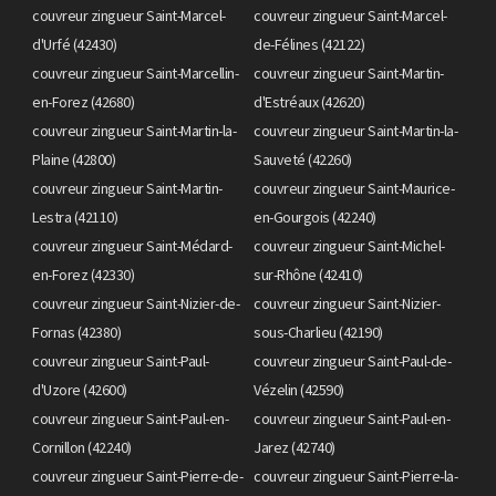
couvreur zingueur Saint-Marcel-
couvreur zingueur Saint-Marcel-
d'Urfé (42430)
de-Félines (42122)
couvreur zingueur Saint-Marcellin-
couvreur zingueur Saint-Martin-
en-Forez (42680)
d'Estréaux (42620)
couvreur zingueur Saint-Martin-la-
couvreur zingueur Saint-Martin-la-
Plaine (42800)
Sauveté (42260)
couvreur zingueur Saint-Martin-
couvreur zingueur Saint-Maurice-
Lestra (42110)
en-Gourgois (42240)
couvreur zingueur Saint-Médard-
couvreur zingueur Saint-Michel-
en-Forez (42330)
sur-Rhône (42410)
couvreur zingueur Saint-Nizier-de-
couvreur zingueur Saint-Nizier-
Fornas (42380)
sous-Charlieu (42190)
couvreur zingueur Saint-Paul-
couvreur zingueur Saint-Paul-de-
d'Uzore (42600)
Vézelin (42590)
couvreur zingueur Saint-Paul-en-
couvreur zingueur Saint-Paul-en-
Cornillon (42240)
Jarez (42740)
couvreur zingueur Saint-Pierre-de-
couvreur zingueur Saint-Pierre-la-