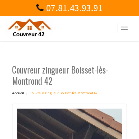
07.81.43.93.91
Toggle
naviga
Couvreur zingueur Boisset-lès-
Montrond 42
Accueil
Couvreur zingueur Boisset-lès-Montrond 42