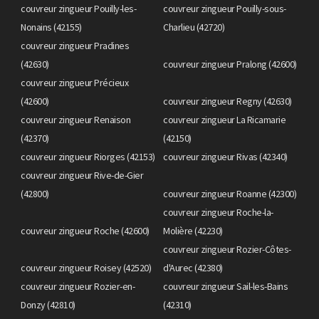
couvreur zingueur Pouilly-les-
couvreur zingueur Pouilly-sous-
Nonains (42155)
Charlieu (42720)
couvreur zingueur Pradines
(42630)
couvreur zingueur Pralong (42600)
couvreur zingueur Précieux
(42600)
couvreur zingueur Regny (42630)
couvreur zingueur Renaison
couvreur zingueur La Ricamarie
(42370)
(42150)
couvreur zingueur Riorges (42153)
couvreur zingueur Rivas (42340)
couvreur zingueur Rive-de-Gier
(42800)
couvreur zingueur Roanne (42300)
couvreur zingueur Roche-la-
couvreur zingueur Roche (42600)
Molière (42230)
couvreur zingueur Rozier-Côtes-
couvreur zingueur Roisey (42520)
d'Aurec (42380)
couvreur zingueur Rozier-en-
couvreur zingueur Sail-les-Bains
Donzy (42810)
(42310)