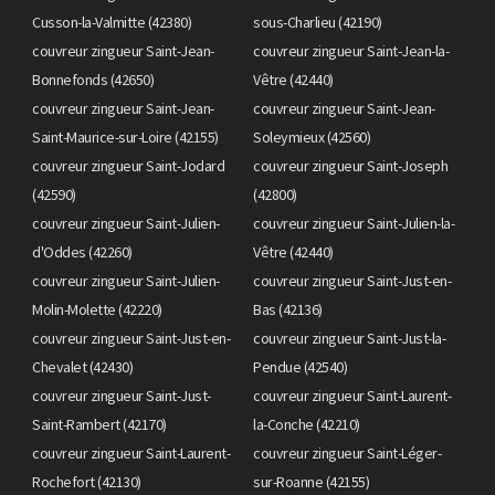
Cusson-la-Valmitte (42380)
sous-Charlieu (42190)
couvreur zingueur Saint-Jean-
couvreur zingueur Saint-Jean-la-
Bonnefonds (42650)
Vêtre (42440)
couvreur zingueur Saint-Jean-
couvreur zingueur Saint-Jean-
Saint-Maurice-sur-Loire (42155)
Soleymieux (42560)
couvreur zingueur Saint-Jodard
couvreur zingueur Saint-Joseph
(42590)
(42800)
couvreur zingueur Saint-Julien-
couvreur zingueur Saint-Julien-la-
d'Oddes (42260)
Vêtre (42440)
couvreur zingueur Saint-Julien-
couvreur zingueur Saint-Just-en-
Molin-Molette (42220)
Bas (42136)
couvreur zingueur Saint-Just-en-
couvreur zingueur Saint-Just-la-
Chevalet (42430)
Pendue (42540)
couvreur zingueur Saint-Just-
couvreur zingueur Saint-Laurent-
Saint-Rambert (42170)
la-Conche (42210)
couvreur zingueur Saint-Laurent-
couvreur zingueur Saint-Léger-
Rochefort (42130)
sur-Roanne (42155)