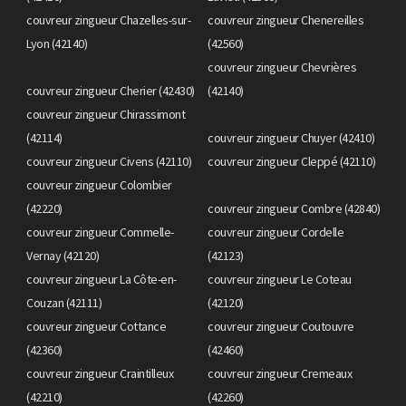
couvreur zingueur Chazelles-sur-
couvreur zingueur Chenereilles
Lyon (42140)
(42560)
couvreur zingueur Chevrières
couvreur zingueur Cherier (42430)
(42140)
couvreur zingueur Chirassimont
(42114)
couvreur zingueur Chuyer (42410)
couvreur zingueur Civens (42110)
couvreur zingueur Cleppé (42110)
couvreur zingueur Colombier
(42220)
couvreur zingueur Combre (42840)
couvreur zingueur Commelle-
couvreur zingueur Cordelle
Vernay (42120)
(42123)
couvreur zingueur La Côte-en-
couvreur zingueur Le Coteau
Couzan (42111)
(42120)
couvreur zingueur Cottance
couvreur zingueur Coutouvre
(42360)
(42460)
couvreur zingueur Craintilleux
couvreur zingueur Cremeaux
(42210)
(42260)