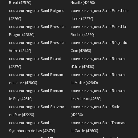
Bœuf (42520)
Noaille (42190)
couvreur zingueur Saint-Polgues
couvreur zingueur Saint-Priest-en-
(42260)
Jarez (42270)
couvreur zingueur Saint-Priest-la-
couvreur zingueur Saint-Priest-la-
Prugne (42830)
Roche (42590)
couvreur zingueur Saint-Priest-la-
couvreur zingueur Saint-Régis-du-
Vêtre (42440)
Coin (42660)
couvreur zingueur Saint-Rirand
couvreur zingueur Saint-Romain-
(42370)
d'Urfé (42430)
couvreur zingueur Saint-Romain-
couvreur zingueur Saint-Romain-
en-Jarez (42800)
la-Motte (42640)
couvreur zingueur Saint-Romain-
couvreur zingueur Saint-Romain-
le-Puy (42610)
les-Atheux (42660)
couvreur zingueur Saint-Sauveur-
couvreur zingueur Saint-Sixte
en-Rue (42220)
(42130)
couvreur zingueur Saint-
couvreur zingueur Saint-Thomas-
Symphorien-de-Lay (42470)
la-Garde (42600)