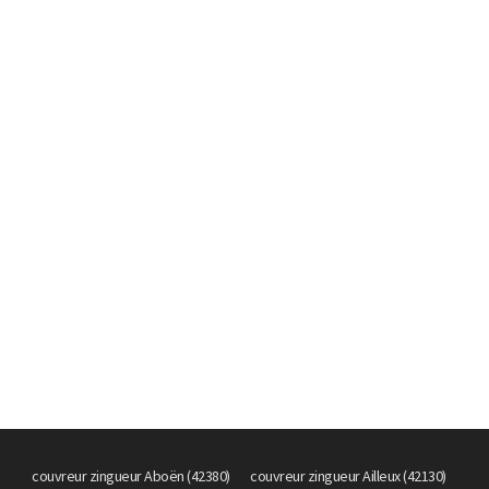
couvreur zingueur Aboën (42380)
couvreur zingueur Ailleux (42130)