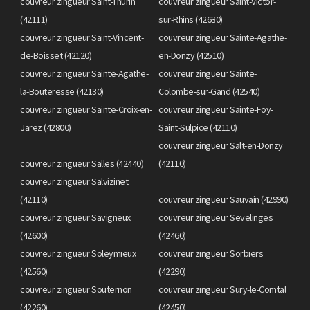
couvreur zingueur Saint-Thurin
couvreur zingueur Saint-Victor-
(42111)
sur-Rhins (42630)
couvreur zingueur Saint-Vincent-
couvreur zingueur Sainte-Agathe-
de-Boisset (42120)
en-Donzy (42510)
couvreur zingueur Sainte-Agathe-
couvreur zingueur Sainte-
la-Bouteresse (42130)
Colombe-sur-Gand (42540)
couvreur zingueur Sainte-Croix-en-
couvreur zingueur Sainte-Foy-
Jarez (42800)
Saint-Sulpice (42110)
couvreur zingueur Salt-en-Donzy
couvreur zingueur Salles (42440)
(42110)
couvreur zingueur Salvizinet
(42110)
couvreur zingueur Sauvain (42990)
couvreur zingueur Savigneux
couvreur zingueur Sevelinges
(42600)
(42460)
couvreur zingueur Soleymieux
couvreur zingueur Sorbiers
(42560)
(42290)
couvreur zingueur Souternon
couvreur zingueur Sury-le-Comtal
(42260)
(42450)