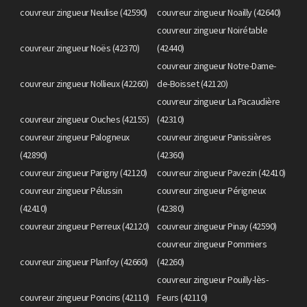
couvreur zingueur Neulise (42590)
couvreur zingueur Noailly (42640)
couvreur zingueur Noirétable
couvreur zingueur Noës (42370)
(42440)
couvreur zingueur Notre-Dame-
couvreur zingueur Nollieux (42260)
de-Boisset (42120)
couvreur zingueur La Pacaudière
couvreur zingueur Ouches (42155)
(42310)
couvreur zingueur Palogneux
couvreur zingueur Panissières
(42890)
(42360)
couvreur zingueur Parigny (42120)
couvreur zingueur Pavezin (42410)
couvreur zingueur Pélussin
couvreur zingueur Périgneux
(42410)
(42380)
couvreur zingueur Perreux (42120)
couvreur zingueur Pinay (42590)
couvreur zingueur Pommiers
couvreur zingueur Planfoy (42660)
(42260)
couvreur zingueur Pouilly-lès-
couvreur zingueur Poncins (42110)
Feurs (42110)