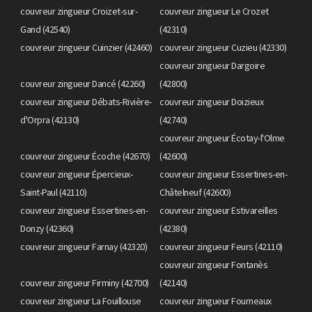
couvreur zingueur Croizet-sur-
couvreur zingueur Le Crozet
Gand (42540)
(42310)
couvreur zingueur Cuinzier (42460)
couvreur zingueur Cuzieu (42330)
couvreur zingueur Dargoire
couvreur zingueur Dancé (42260)
(42800)
couvreur zingueur Débats-Rivière-
couvreur zingueur Doizieux
d'Orpra (42130)
(42740)
couvreur zingueur Écotay-l'Olme
couvreur zingueur Écoche (42670)
(42600)
couvreur zingueur Épercieux-
couvreur zingueur Essertines-en-
Saint-Paul (42110)
Châtelneuf (42600)
couvreur zingueur Essertines-en-
couvreur zingueur Estivareilles
Donzy (42360)
(42380)
couvreur zingueur Farnay (42320)
couvreur zingueur Feurs (42110)
couvreur zingueur Fontanès
couvreur zingueur Firminy (42700)
(42140)
couvreur zingueur La Fouillouse
couvreur zingueur Fourneaux