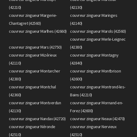
(42210)
(42130)
couvreur zingueur Margerie-
couvreur zingueur Maringes
Chantagret (42560)
(42140)
couvreur zingueur Marlhes (42660)
couvreur zingueur Marols (42560)
couvreur zingueur Merle-Leignec
couvreur zingueur Mars (42750)
(42380)
couvreur zingueur Mizérieux
couvreur zingueur Montagny
(42110)
(42840)
couvreur zingueur Montarcher
couvreur zingueur Montbrison
(42380)
(42600)
couvreur zingueur Montchal
couvreur zingueur Montrond-les-
(42360)
Bains (42210)
couvreur zingueur Montverdun
couvreur zingueur Mornand-en-
(42130)
Forez (42600)
couvreur zingueur Nandax (42720)
couvreur zingueur Neaux (42470)
couvreur zingueur Néronde
couvreur zingueur Nervieux
(42510)
(42510)