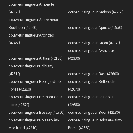
couvreur zingueur Ambierle
(42820)
couvreur zingueur Amions (42260)
couvreur zingueur Andrézieux-
Bouthéon (42160)
couvreur zingueur Apinac (42550)
couvreur zingueur Arcinges
(42460)
couvreur zingueur Arçon (42370)
couvreur zingueur Aveizieux
couvreur zingueur Arthun (42130)
(42330)
couvreur zingueur Balbigny
(42510)
couvreur zingueur Bard (42600)
couvreur zingueur Bellegarde-en-
couvreur zingueur Belleroche
Forez (42210)
(42670)
couvreur zingueur Belmont-de-la-
couvreur zingueur Le Bessat
Loire (42670)
(42660)
couvreur zingueur Bessey (42520)
couvreur zingueur Boën (42130)
couvreur zingueur Boisset-lès-
couvreur zingueur Boisset-Saint-
Montrond (42210)
Priest (42560)