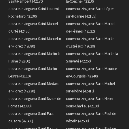
Saint-Rambert (42170)
la-Conche (42210)
couvreur zingueur Saint-Laurent-
couvreur zingueur Saint-Léger-
Rochefort (42130)
sur-Roanne (42155)
couvreur zingueur Saint-Marcel-
couvreur zingueur Saint-Marcel-
d'Urfé (42430)
de-Félines (42122)
couvreur zingueur Saint-Marcellin-
couvreur zingueur Saint-Martin-
en-Forez (42680)
d'Estréaux (42620)
couvreur zingueur Saint-Martin-la-
couvreur zingueur Saint-Martin-la-
Plaine (42800)
Sauveté (42260)
couvreur zingueur Saint-Martin-
couvreur zingueur Saint-Maurice-
Lestra (42110)
en-Gourgois (42240)
couvreur zingueur Saint-Médard-
couvreur zingueur Saint-Michel-
en-Forez (42330)
sur-Rhône (42410)
couvreur zingueur Saint-Nizier-de-
couvreur zingueur Saint-Nizier-
Fornas (42380)
sous-Charlieu (42190)
couvreur zingueur Saint-Paul-
couvreur zingueur Saint-Paul-de-
d'Uzore (42600)
Vézelin (42590)
couvreur zingueur Saint-Paul-en-
couvreur zingueur Saint-Paul-en-