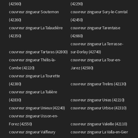
(42560)
(42290)
couvreur zingueur Souternon
couvreur zingueur Sury-le-Comtal
(42260)
(42450)
couvreur zingueur La Talaudière
couvreur zingueur Tarentaise
(42350)
(42660)
couvreur zingueur La Terrasse-
couvreur zingueur Tartaras (42800)
sur-Dorlay (42740)
couvreur zingueur Thélis-la-
couvreur zingueur La Tour-en-
Combe (42220)
Jarez (42580)
couvreur zingueur La Tourette
(42380)
couvreur zingueur Trelins (42130)
couvreur zingueur La Tuilière
(42830)
couvreur zingueur Unias (42210)
couvreur zingueur Unieux (42240)
couvreur zingueur Urbise (42310)
couvreur zingueur Usson-en-
Forez (42550)
couvreur zingueur Valeille (42110)
couvreur zingueur Valfleury
couvreur zingueur La Valla-en-Gier