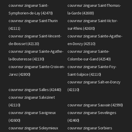
couvreur zingueur Saint-
couvreur zingueur Saint-Thomas-
Symphorien-de-Lay (42470)
la-Garde (42600)
couvreur zingueur Saint-Thurin
couvreur zingueur Saint-Victor-
(42111)
sur-Rhins (42630)
couvreur zingueur Saint-Vincent-
couvreur zingueur Sainte-Agathe-
de-Boisset (42120)
en-Donzy (42510)
couvreur zingueur Sainte-Agathe-
couvreur zingueur Sainte-
la-Bouteresse (42130)
Colombe-sur-Gand (42540)
couvreur zingueur Sainte-Croix-en-
couvreur zingueur Sainte-Foy-
Jarez (42800)
Saint-Sulpice (42110)
couvreur zingueur Salt-en-Donzy
couvreur zingueur Salles (42440)
(42110)
couvreur zingueur Salvizinet
(42110)
couvreur zingueur Sauvain (42990)
couvreur zingueur Savigneux
couvreur zingueur Sevelinges
(42600)
(42460)
couvreur zingueur Soleymieux
couvreur zingueur Sorbiers