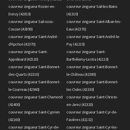
couvreur zingueur Rozier-en-
couvreur zingueur Sail-les-Bains
Donzy (42810)
(42310)
couvreur zingueur Sail-sous-
couvreur zingueur Saint-Alban-les-
Couzan (42890)
Eaux (42370)
couvreur zingueur Saint-André-
couvreur zingueur Saint-André-le-
d'Apchon (42370)
Puy (42210)
couvreur zingueur Saint-
couvreur zingueur Saint-
Appolinard (42520)
Barthélemy-Lestra (42110)
couvreur zingueur Saint-Bonnet-
couvreur zingueur Saint-Bonnet-
des-Quarts (42310)
le-Château (42380)
couvreur zingueur Saint-Bonnet-
couvreur zingueur Saint-Bonnet-
le-Courreau (42940)
les-Oules (42330)
couvreur zingueur Saint-Chamond
couvreur zingueur Saint-Christo-
(42400)
en-Jarez (42320)
couvreur zingueur Saint-Cyprien
couvreur zingueur Saint-Cyr-de-
(42160)
Favières (42132)
couvreur zingueur Saint-Cyr-de-
couvreur zingueur Saint-Cyr-les-