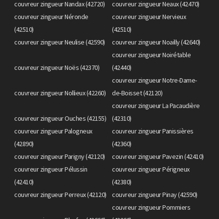
couvreur zingueur Nandax (42720)
couvreur zingueur Neaux (42470)
couvreur zingueur Néronde
couvreur zingueur Nervieux
(42510)
(42510)
couvreur zingueur Neulise (42590)
couvreur zingueur Noailly (42640)
couvreur zingueur Noirétable
couvreur zingueur Noës (42370)
(42440)
couvreur zingueur Notre-Dame-
couvreur zingueur Nollieux (42260)
de-Boisset (42120)
couvreur zingueur La Pacaudière
couvreur zingueur Ouches (42155)
(42310)
couvreur zingueur Palogneux
couvreur zingueur Panissières
(42890)
(42360)
couvreur zingueur Parigny (42120)
couvreur zingueur Pavezin (42410)
couvreur zingueur Pélussin
couvreur zingueur Périgneux
(42410)
(42380)
couvreur zingueur Perreux (42120)
couvreur zingueur Pinay (42590)
couvreur zingueur Pommiers