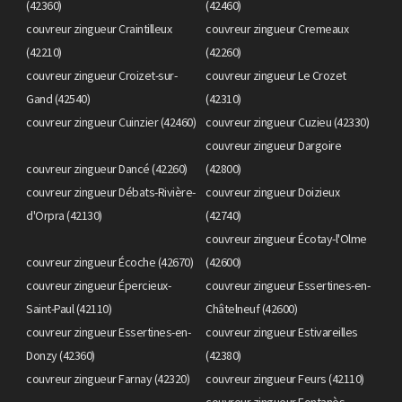
(42360)
(42460)
couvreur zingueur Craintilleux
couvreur zingueur Cremeaux
(42210)
(42260)
couvreur zingueur Croizet-sur-
couvreur zingueur Le Crozet
Gand (42540)
(42310)
couvreur zingueur Cuinzier (42460)
couvreur zingueur Cuzieu (42330)
couvreur zingueur Dargoire
couvreur zingueur Dancé (42260)
(42800)
couvreur zingueur Débats-Rivière-
couvreur zingueur Doizieux
d'Orpra (42130)
(42740)
couvreur zingueur Écotay-l'Olme
couvreur zingueur Écoche (42670)
(42600)
couvreur zingueur Épercieux-
couvreur zingueur Essertines-en-
Saint-Paul (42110)
Châtelneuf (42600)
couvreur zingueur Essertines-en-
couvreur zingueur Estivareilles
Donzy (42360)
(42380)
couvreur zingueur Farnay (42320)
couvreur zingueur Feurs (42110)
couvreur zingueur Fontanès