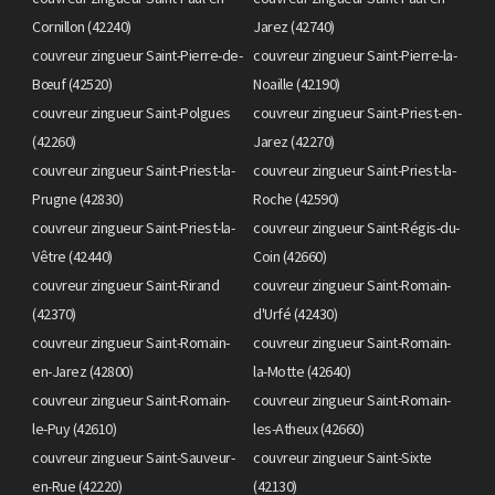
Cornillon (42240)
Jarez (42740)
couvreur zingueur Saint-Pierre-de-
couvreur zingueur Saint-Pierre-la-
Bœuf (42520)
Noaille (42190)
couvreur zingueur Saint-Polgues
couvreur zingueur Saint-Priest-en-
(42260)
Jarez (42270)
couvreur zingueur Saint-Priest-la-
couvreur zingueur Saint-Priest-la-
Prugne (42830)
Roche (42590)
couvreur zingueur Saint-Priest-la-
couvreur zingueur Saint-Régis-du-
Vêtre (42440)
Coin (42660)
couvreur zingueur Saint-Rirand
couvreur zingueur Saint-Romain-
(42370)
d'Urfé (42430)
couvreur zingueur Saint-Romain-
couvreur zingueur Saint-Romain-
en-Jarez (42800)
la-Motte (42640)
couvreur zingueur Saint-Romain-
couvreur zingueur Saint-Romain-
le-Puy (42610)
les-Atheux (42660)
couvreur zingueur Saint-Sauveur-
couvreur zingueur Saint-Sixte
en-Rue (42220)
(42130)