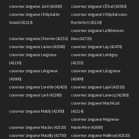
couvreur zingueur Juré (42430)
couvreur zingueur L'Étrat (42580)
couvreur zingueur L'Hôpital-le-
couvreur zingueur L'Hôpital-sous-
Grand (42210)
Rochefort (42130)
couvreur zingueur La Bénisson-
couvreur zingueur L'Horme (42152)
Dieu (42720)
couvreur zingueur Lavieu (42560)
couvreur zingueur Lay (42470)
couvreur zingueur Leigneux
couvreur zingueur Lentigny
(42130)
(42155)
couvreur zingueur Lérigneux
couvreur zingueur Lézigneux
(42600)
(42600)
couvreur zingueur Lorette (42420)
couvreur zingueur Lupé (42520)
couvreur zingueur Luré (42260)
couvreur zingueur Luriecq (42380)
couvreur zingueur Machézal
couvreur zingueur Mably (42300)
(42114)
couvreur zingueur Magneux-
couvreur zingueur Maclas (42520)
Haute-Rive (42600)
couvreur zingueur Maizilly (42750)
couvreur zingueur Malleval (42520)