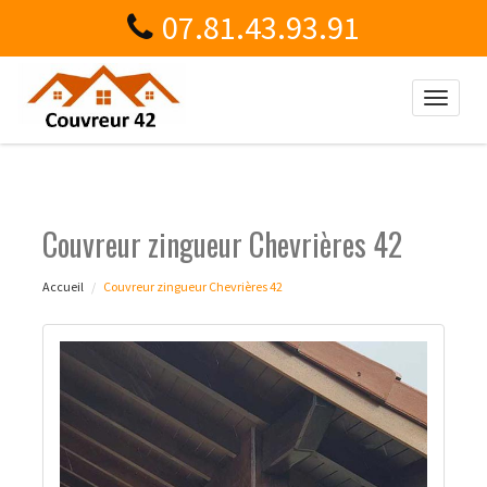
07.81.43.93.91
Toggle
naviga
Couvreur zingueur Chevrières 42
Accueil
Couvreur zingueur Chevrières 42