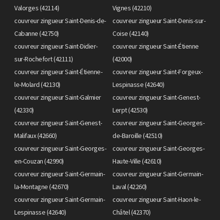
Valorges (42114)
Vignes (42210)
couvreur zingueur Saint-Denis-de-
couvreur zingueur Saint-Denis-sur-
Cabanne (42750)
Coise (42140)
couvreur zingueur Saint-Didier-
couvreur zingueur Saint-Étienne
sur-Rochefort (42111)
(42000)
couvreur zingueur Saint-Étienne-
couvreur zingueur Saint-Forgeux-
le-Molard (42130)
Lespinasse (42640)
couvreur zingueur Saint-Galmier
couvreur zingueur Saint-Genest-
(42330)
Lerpt (42530)
couvreur zingueur Saint-Genest-
couvreur zingueur Saint-Georges-
Malifaux (42660)
de-Baroille (42510)
couvreur zingueur Saint-Georges-
couvreur zingueur Saint-Georges-
en-Couzan (42990)
Haute-Ville (42610)
couvreur zingueur Saint-Germain-
couvreur zingueur Saint-Germain-
la-Montagne (42670)
Laval (42260)
couvreur zingueur Saint-Germain-
couvreur zingueur Saint-Haon-le-
Lespinasse (42640)
Châtel (42370)