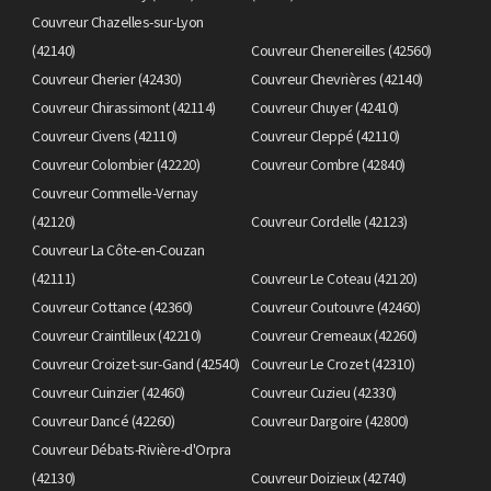
Couvreur Chazelles-sur-Lyon
(42140)
Couvreur Chenereilles (42560)
Couvreur Cherier (42430)
Couvreur Chevrières (42140)
Couvreur Chirassimont (42114)
Couvreur Chuyer (42410)
Couvreur Civens (42110)
Couvreur Cleppé (42110)
Couvreur Colombier (42220)
Couvreur Combre (42840)
Couvreur Commelle-Vernay
(42120)
Couvreur Cordelle (42123)
Couvreur La Côte-en-Couzan
(42111)
Couvreur Le Coteau (42120)
Couvreur Cottance (42360)
Couvreur Coutouvre (42460)
Couvreur Craintilleux (42210)
Couvreur Cremeaux (42260)
Couvreur Croizet-sur-Gand (42540)
Couvreur Le Crozet (42310)
Couvreur Cuinzier (42460)
Couvreur Cuzieu (42330)
Couvreur Dancé (42260)
Couvreur Dargoire (42800)
Couvreur Débats-Rivière-d'Orpra
(42130)
Couvreur Doizieux (42740)