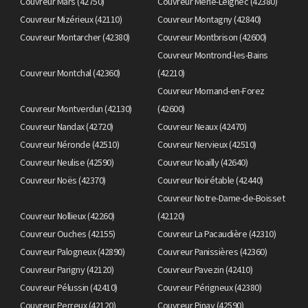
Couvreur Mars (42750)
Couvreur Merle-Leignec (42380)
Couvreur Mizérieux (42110)
Couvreur Montagny (42840)
Couvreur Montarcher (42380)
Couvreur Montbrison (42600)
Couvreur Montrond-les-Bains
Couvreur Montchal (42360)
(42210)
Couvreur Mornand-en-Forez
Couvreur Montverdun (42130)
(42600)
Couvreur Nandax (42720)
Couvreur Neaux (42470)
Couvreur Néronde (42510)
Couvreur Nervieux (42510)
Couvreur Neulise (42590)
Couvreur Noailly (42640)
Couvreur Noës (42370)
Couvreur Noirétable (42440)
Couvreur Notre-Dame-de-Boisset
Couvreur Nollieux (42260)
(42120)
Couvreur Ouches (42155)
Couvreur La Pacaudière (42310)
Couvreur Palogneux (42890)
Couvreur Panissières (42360)
Couvreur Parigny (42120)
Couvreur Pavezin (42410)
Couvreur Pélussin (42410)
Couvreur Périgneux (42380)
Couvreur Perreux (42120)
Couvreur Pinay (42590)