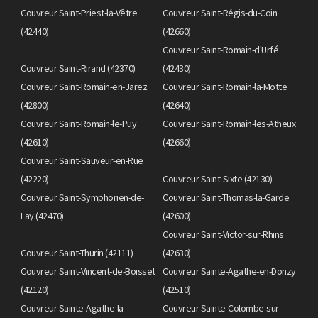
Couvreur Saint-Priest-la-Vêtre
Couvreur Saint-Régis-du-Coin
(42440)
(42660)
Couvreur Saint-Romain-d'Urfé
Couvreur Saint-Rirand (42370)
(42430)
Couvreur Saint-Romain-en-Jarez
Couvreur Saint-Romain-la-Motte
(42800)
(42640)
Couvreur Saint-Romain-le-Puy
Couvreur Saint-Romain-les-Atheux
(42610)
(42660)
Couvreur Saint-Sauveur-en-Rue
(42220)
Couvreur Saint-Sixte (42130)
Couvreur Saint-Symphorien-de-
Couvreur Saint-Thomas-la-Garde
Lay (42470)
(42600)
Couvreur Saint-Victor-sur-Rhins
Couvreur Saint-Thurin (42111)
(42630)
Couvreur Saint-Vincent-de-Boisset
Couvreur Sainte-Agathe-en-Donzy
(42120)
(42510)
Couvreur Sainte-Agathe-la-
Couvreur Sainte-Colombe-sur-