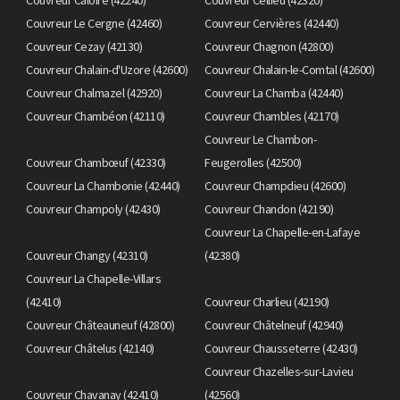
Couvreur Le Cergne (42460)
Couvreur Cervières (42440)
Couvreur Cezay (42130)
Couvreur Chagnon (42800)
Couvreur Chalain-d'Uzore (42600)
Couvreur Chalain-le-Comtal (42600)
Couvreur Chalmazel (42920)
Couvreur La Chamba (42440)
Couvreur Chambéon (42110)
Couvreur Chambles (42170)
Couvreur Le Chambon-
Couvreur Chambœuf (42330)
Feugerolles (42500)
Couvreur La Chambonie (42440)
Couvreur Champdieu (42600)
Couvreur Champoly (42430)
Couvreur Chandon (42190)
Couvreur La Chapelle-en-Lafaye
Couvreur Changy (42310)
(42380)
Couvreur La Chapelle-Villars
(42410)
Couvreur Charlieu (42190)
Couvreur Châteauneuf (42800)
Couvreur Châtelneuf (42940)
Couvreur Châtelus (42140)
Couvreur Chausseterre (42430)
Couvreur Chazelles-sur-Lavieu
Couvreur Chavanay (42410)
(42560)