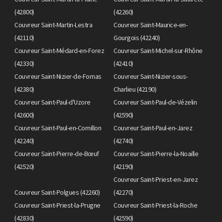
(42800)
(42260)
Couvreur Saint-Martin-Lestra
Couvreur Saint-Maurice-en-
(42110)
Gourgois (42240)
Couvreur Saint-Médard-en-Forez
Couvreur Saint-Michel-sur-Rhône
(42330)
(42410)
Couvreur Saint-Nizier-de-Fornas
Couvreur Saint-Nizier-sous-
(42380)
Charlieu (42190)
Couvreur Saint-Paul-d'Uzore
Couvreur Saint-Paul-de-Vézelin
(42600)
(42590)
Couvreur Saint-Paul-en-Cornillon
Couvreur Saint-Paul-en-Jarez
(42240)
(42740)
Couvreur Saint-Pierre-de-Bœuf
Couvreur Saint-Pierre-la-Noaille
(42520)
(42190)
Couvreur Saint-Priest-en-Jarez
Couvreur Saint-Polgues (42260)
(42270)
Couvreur Saint-Priest-la-Prugne
Couvreur Saint-Priest-la-Roche
(42830)
(42590)