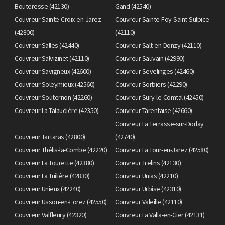
Bouteresse (42130)
Gand (42540)
Couvreur Sainte-Croix-en-Jarez
Couvreur Sainte-Foy-Saint-Sulpice
(42800)
(42110)
Couvreur Salles (42440)
Couvreur Salt-en-Donzy (42110)
Couvreur Salvizinet (42110)
Couvreur Sauvain (42990)
Couvreur Savigneux (42600)
Couvreur Sevelinges (42460)
Couvreur Soleymieux (42560)
Couvreur Sorbiers (42290)
Couvreur Souternon (42260)
Couvreur Sury-le-Comtal (42450)
Couvreur La Talaudière (42350)
Couvreur Tarentaise (42660)
Couvreur La Terrasse-sur-Dorlay
Couvreur Tartaras (42800)
(42740)
Couvreur Thélis-la-Combe (42220)
Couvreur La Tour-en-Jarez (42580)
Couvreur La Tourette (42380)
Couvreur Trelins (42130)
Couvreur La Tuilière (42830)
Couvreur Unias (42210)
Couvreur Unieux (42240)
Couvreur Urbise (42310)
Couvreur Usson-en-Forez (42550)
Couvreur Valeille (42110)
Couvreur Valfleury (42320)
Couvreur La Valla-en-Gier (42131)