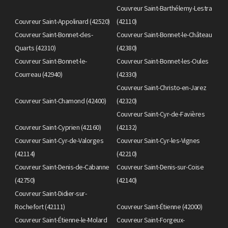
Couvreur Saint-Barthélemy-Lestra
Couvreur Saint-Appolinard (42520)
(42110)
Couvreur Saint-Bonnet-des-
Couvreur Saint-Bonnet-le-Château
Quarts (42310)
(42380)
Couvreur Saint-Bonnet-le-
Couvreur Saint-Bonnet-les-Oules
Courreau (42940)
(42330)
Couvreur Saint-Christo-en-Jarez
Couvreur Saint-Chamond (42400)
(42320)
Couvreur Saint-Cyr-de-Favières
Couvreur Saint-Cyprien (42160)
(42132)
Couvreur Saint-Cyr-de-Valorges
Couvreur Saint-Cyr-les-Vignes
(42114)
(42210)
Couvreur Saint-Denis-de-Cabanne
Couvreur Saint-Denis-sur-Coise
(42750)
(42140)
Couvreur Saint-Didier-sur-
Rochefort (42111)
Couvreur Saint-Étienne (42000)
Couvreur Saint-Étienne-le-Molard
Couvreur Saint-Forgeux-