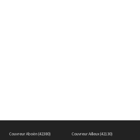
Couvreur Aboën (42380)
Couvreur Ailleux (42130)