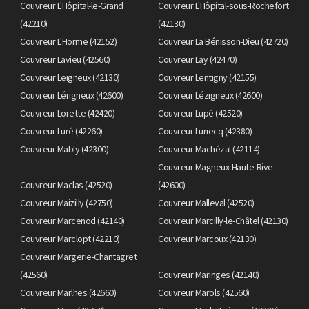
Couvreur L'Hôpital-le-Grand
Couvreur L'Hôpital-sous-Rochefort
(42210)
(42130)
Couvreur L'Horme (42152)
Couvreur La Bénisson-Dieu (42720)
Couvreur Lavieu (42560)
Couvreur Lay (42470)
Couvreur Leigneux (42130)
Couvreur Lentigny (42155)
Couvreur Lérigneux (42600)
Couvreur Lézigneux (42600)
Couvreur Lorette (42420)
Couvreur Lupé (42520)
Couvreur Luré (42260)
Couvreur Luriecq (42380)
Couvreur Mably (42300)
Couvreur Machézal (42114)
Couvreur Magneux-Haute-Rive
Couvreur Maclas (42520)
(42600)
Couvreur Maizilly (42750)
Couvreur Malleval (42520)
Couvreur Marcenod (42140)
Couvreur Marcilly-le-Châtel (42130)
Couvreur Marclopt (42210)
Couvreur Marcoux (42130)
Couvreur Margerie-Chantagret
(42560)
Couvreur Maringes (42140)
Couvreur Marlhes (42660)
Couvreur Marols (42560)