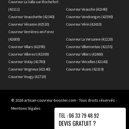
Couvreur La Valla-sur-Rochefort
(42111)
Couvreur Veauche (42340)
Couvreur Veauchette (42340)
Couvreur Vendranges (42590)
Couvreur Véranne (42520)
Couvreur Vérin (42410)
Couvreur Verrières-en-Forez
(42600)
Couvreur La Versanne (42220)
Couvreur Villars (42390)
Couvreur Villemontais (42155)
Couvreur Villerest (42300)
Couvreur Villers (42460)
Couvreur Violay (42780)
Couvreur Viricelles (42140)
Couvreur Virigneux (42140)
Couvreur Vivans (42310)
Couvreur Vougy (42720)
© 2026
artisan-couvreur-booster.com
- Tous droits réservés -
Mentions légales
TEL : 06 33 79 48 92
DEVIS GRATUIT ?