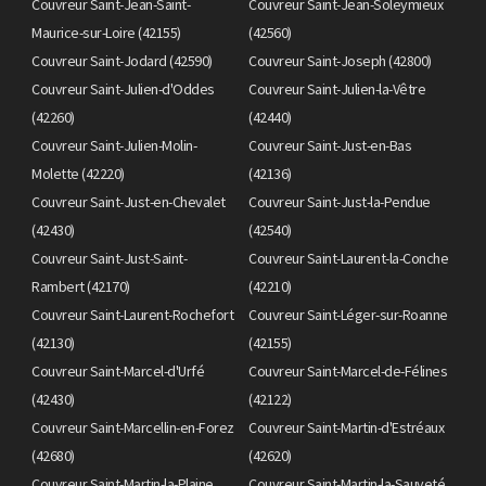
Couvreur Saint-Jean-Saint-
Couvreur Saint-Jean-Soleymieux
Maurice-sur-Loire (42155)
(42560)
Couvreur Saint-Jodard (42590)
Couvreur Saint-Joseph (42800)
Couvreur Saint-Julien-d'Oddes
Couvreur Saint-Julien-la-Vêtre
(42260)
(42440)
Couvreur Saint-Julien-Molin-
Couvreur Saint-Just-en-Bas
Molette (42220)
(42136)
Couvreur Saint-Just-en-Chevalet
Couvreur Saint-Just-la-Pendue
(42430)
(42540)
Couvreur Saint-Just-Saint-
Couvreur Saint-Laurent-la-Conche
Rambert (42170)
(42210)
Couvreur Saint-Laurent-Rochefort
Couvreur Saint-Léger-sur-Roanne
(42130)
(42155)
Couvreur Saint-Marcel-d'Urfé
Couvreur Saint-Marcel-de-Félines
(42430)
(42122)
Couvreur Saint-Marcellin-en-Forez
Couvreur Saint-Martin-d'Estréaux
(42680)
(42620)
Couvreur Saint-Martin-la-Plaine
Couvreur Saint-Martin-la-Sauveté