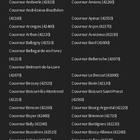
Couvreur Ambierle (42820)
Couvreur Amions (42260)
Couvreur Andrézieux-Bouthéon
(42160)
Couvreur Apinac (42550)
Couvreur Arcinges (42460)
Couvreur Arçon (42370)
Couvreur Arthun (42130)
Couvreur Aveizieux (42330)
Couvreur Balbigny (42510)
Couvreur Bard (42600)
Couvreur Bellegarde-en-Forez
(42210)
Couvreur Belleroche (42670)
Couvreur Belmont-de-la-Loire
(42670)
Couvreur Le Bessat (42660)
Couvreur Bessey (42520)
Couvreur Boën (42130)
Couvreur Boisset-lès-Montrond
Couvreur Boisset-Saint-Priest
(42210)
(42560)
Couvreur Bonson (42160)
Couvreur Bourg-Argental (42220)
Couvreur Boyer (42460)
Couvreur Briennon (42720)
Couvreur Bully (42260)
Couvreur Burdignes (42220)
Couvreur Bussières (42510)
Couvreur Bussy-Albieux (42260)
Couvreur Caloire (42240)
Couvreur Cellieu (42320)