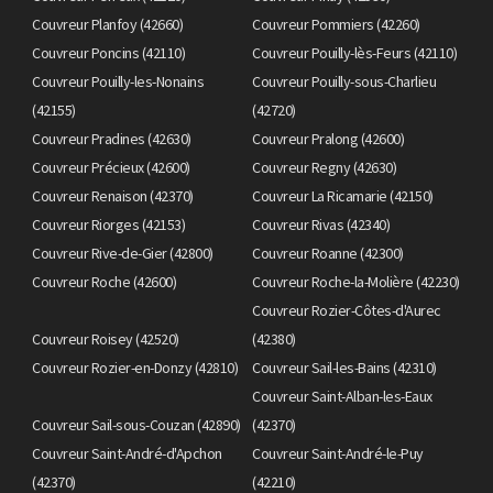
Couvreur Planfoy (42660)
Couvreur Pommiers (42260)
Couvreur Poncins (42110)
Couvreur Pouilly-lès-Feurs (42110)
Couvreur Pouilly-les-Nonains
Couvreur Pouilly-sous-Charlieu
(42155)
(42720)
Couvreur Pradines (42630)
Couvreur Pralong (42600)
Couvreur Précieux (42600)
Couvreur Regny (42630)
Couvreur Renaison (42370)
Couvreur La Ricamarie (42150)
Couvreur Riorges (42153)
Couvreur Rivas (42340)
Couvreur Rive-de-Gier (42800)
Couvreur Roanne (42300)
Couvreur Roche (42600)
Couvreur Roche-la-Molière (42230)
Couvreur Rozier-Côtes-d'Aurec
Couvreur Roisey (42520)
(42380)
Couvreur Rozier-en-Donzy (42810)
Couvreur Sail-les-Bains (42310)
Couvreur Saint-Alban-les-Eaux
Couvreur Sail-sous-Couzan (42890)
(42370)
Couvreur Saint-André-d'Apchon
Couvreur Saint-André-le-Puy
(42370)
(42210)