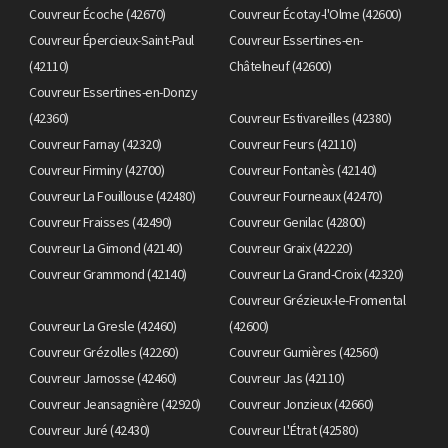
Couvreur Écoche (42670)
Couvreur Écotay-l'Olme (42600)
Couvreur Épercieux-Saint-Paul
Couvreur Essertines-en-
(42110)
Châtelneuf (42600)
Couvreur Essertines-en-Donzy
(42360)
Couvreur Estivareilles (42380)
Couvreur Farnay (42320)
Couvreur Feurs (42110)
Couvreur Firminy (42700)
Couvreur Fontanès (42140)
Couvreur La Fouillouse (42480)
Couvreur Fourneaux (42470)
Couvreur Fraisses (42490)
Couvreur Genilac (42800)
Couvreur La Gimond (42140)
Couvreur Graix (42220)
Couvreur Grammond (42140)
Couvreur La Grand-Croix (42320)
Couvreur Grézieux-le-Fromental
Couvreur La Gresle (42460)
(42600)
Couvreur Grézolles (42260)
Couvreur Gumières (42560)
Couvreur Jarnosse (42460)
Couvreur Jas (42110)
Couvreur Jeansagnière (42920)
Couvreur Jonzieux (42660)
Couvreur Juré (42430)
Couvreur L'Étrat (42580)