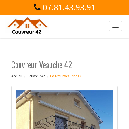
07.81.43.93.91
Toggle
naviga
Couvreur Veauche 42
Accueil
Couvreur 42
Couvreur Veauche 42