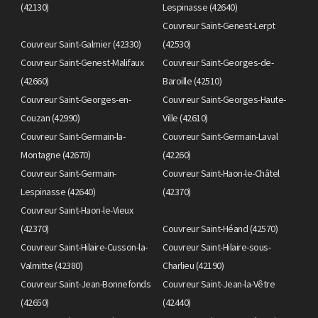
(42130)
Lespinasse (42640)
Couvreur Saint-Genest-Lerpt
Couvreur Saint-Galmier (42330)
(42530)
Couvreur Saint-Genest-Malifaux
Couvreur Saint-Georges-de-
(42660)
Baroille (42510)
Couvreur Saint-Georges-en-
Couvreur Saint-Georges-Haute-
Couzan (42990)
Ville (42610)
Couvreur Saint-Germain-la-
Couvreur Saint-Germain-Laval
Montagne (42670)
(42260)
Couvreur Saint-Germain-
Couvreur Saint-Haon-le-Châtel
Lespinasse (42640)
(42370)
Couvreur Saint-Haon-le-Vieux
(42370)
Couvreur Saint-Héand (42570)
Couvreur Saint-Hilaire-Cusson-la-
Couvreur Saint-Hilaire-sous-
Valmitte (42380)
Charlieu (42190)
Couvreur Saint-Jean-Bonnefonds
Couvreur Saint-Jean-la-Vêtre
(42650)
(42440)