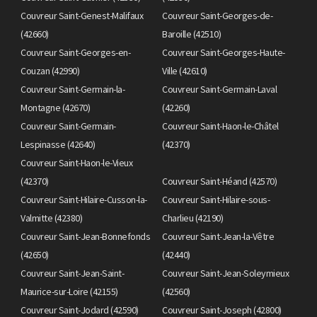
Couvreur Saint-Genest-Malifaux
Couvreur Saint-Georges-de-
(42660)
Baroille (42510)
Couvreur Saint-Georges-en-
Couvreur Saint-Georges-Haute-
Couzan (42990)
Ville (42610)
Couvreur Saint-Germain-la-
Couvreur Saint-Germain-Laval
Montagne (42670)
(42260)
Couvreur Saint-Germain-
Couvreur Saint-Haon-le-Châtel
Lespinasse (42640)
(42370)
Couvreur Saint-Haon-le-Vieux
(42370)
Couvreur Saint-Héand (42570)
Couvreur Saint-Hilaire-Cusson-la-
Couvreur Saint-Hilaire-sous-
Valmitte (42380)
Charlieu (42190)
Couvreur Saint-Jean-Bonnefonds
Couvreur Saint-Jean-la-Vêtre
(42650)
(42440)
Couvreur Saint-Jean-Saint-
Couvreur Saint-Jean-Soleymieux
Maurice-sur-Loire (42155)
(42560)
Couvreur Saint-Jodard (42590)
Couvreur Saint-Joseph (42800)