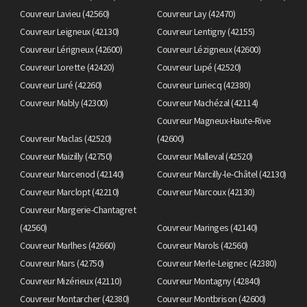
Couvreur Lavieu (42560)
Couvreur Lay (42470)
Couvreur Leigneux (42130)
Couvreur Lentigny (42155)
Couvreur Lérigneux (42600)
Couvreur Lézigneux (42600)
Couvreur Lorette (42420)
Couvreur Lupé (42520)
Couvreur Luré (42260)
Couvreur Luriecq (42380)
Couvreur Mably (42300)
Couvreur Machézal (42114)
Couvreur Magneux-Haute-Rive
Couvreur Maclas (42520)
(42600)
Couvreur Maizilly (42750)
Couvreur Malleval (42520)
Couvreur Marcenod (42140)
Couvreur Marcilly-le-Châtel (42130)
Couvreur Marclopt (42210)
Couvreur Marcoux (42130)
Couvreur Margerie-Chantagret
(42560)
Couvreur Maringes (42140)
Couvreur Marlhes (42660)
Couvreur Marols (42560)
Couvreur Mars (42750)
Couvreur Merle-Leignec (42380)
Couvreur Mizérieux (42110)
Couvreur Montagny (42840)
Couvreur Montarcher (42380)
Couvreur Montbrison (42600)