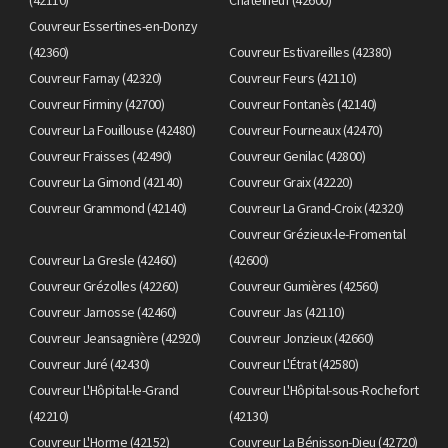
Couvreur Essertines-en-Donzy
(42360)
Couvreur Estivareilles (42380)
Couvreur Farnay (42320)
Couvreur Feurs (42110)
Couvreur Firminy (42700)
Couvreur Fontanès (42140)
Couvreur La Fouillouse (42480)
Couvreur Fourneaux (42470)
Couvreur Fraisses (42490)
Couvreur Genilac (42800)
Couvreur La Gimond (42140)
Couvreur Graix (42220)
Couvreur Grammond (42140)
Couvreur La Grand-Croix (42320)
Couvreur Grézieux-le-Fromental
Couvreur La Gresle (42460)
(42600)
Couvreur Grézolles (42260)
Couvreur Gumières (42560)
Couvreur Jarnosse (42460)
Couvreur Jas (42110)
Couvreur Jeansagnière (42920)
Couvreur Jonzieux (42660)
Couvreur Juré (42430)
Couvreur L'Étrat (42580)
Couvreur L'Hôpital-le-Grand
Couvreur L'Hôpital-sous-Rochefort
(42210)
(42130)
Couvreur L'Horme (42152)
Couvreur La Bénisson-Dieu (42720)