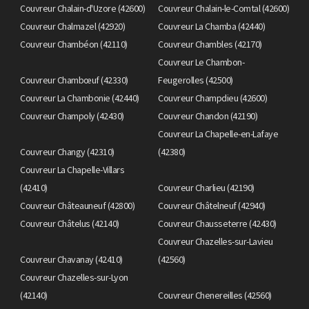
Couvreur Chalain-d'Uzore (42600)
Couvreur Chalain-le-Comtal (42600)
Couvreur Chalmazel (42920)
Couvreur La Chamba (42440)
Couvreur Chambéon (42110)
Couvreur Chambles (42170)
Couvreur Le Chambon-
Couvreur Chambœuf (42330)
Feugerolles (42500)
Couvreur La Chambonie (42440)
Couvreur Champdieu (42600)
Couvreur Champoly (42430)
Couvreur Chandon (42190)
Couvreur La Chapelle-en-Lafaye
Couvreur Changy (42310)
(42380)
Couvreur La Chapelle-Villars
(42410)
Couvreur Charlieu (42190)
Couvreur Châteauneuf (42800)
Couvreur Châtelneuf (42940)
Couvreur Châtelus (42140)
Couvreur Chausseterre (42430)
Couvreur Chazelles-sur-Lavieu
Couvreur Chavanay (42410)
(42560)
Couvreur Chazelles-sur-Lyon
(42140)
Couvreur Chenereilles (42560)