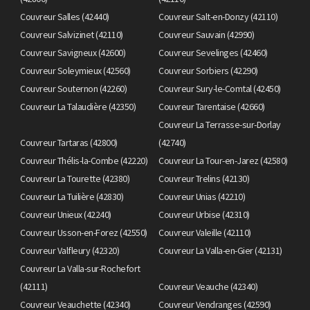
Couvreur Salles (42440)
Couvreur Salt-en-Donzy (42110)
Couvreur Salvizinet (42110)
Couvreur Sauvain (42990)
Couvreur Savigneux (42600)
Couvreur Sevelinges (42460)
Couvreur Soleymieux (42560)
Couvreur Sorbiers (42290)
Couvreur Souternon (42260)
Couvreur Sury-le-Comtal (42450)
Couvreur La Talaudière (42350)
Couvreur Tarentaise (42660)
Couvreur La Terrasse-sur-Dorlay
Couvreur Tartaras (42800)
(42740)
Couvreur Thélis-la-Combe (42220)
Couvreur La Tour-en-Jarez (42580)
Couvreur La Tourette (42380)
Couvreur Trelins (42130)
Couvreur La Tuilière (42830)
Couvreur Unias (42210)
Couvreur Unieux (42240)
Couvreur Urbise (42310)
Couvreur Usson-en-Forez (42550)
Couvreur Valeille (42110)
Couvreur Valfleury (42320)
Couvreur La Valla-en-Gier (42131)
Couvreur La Valla-sur-Rochefort
(42111)
Couvreur Veauche (42340)
Couvreur Veauchette (42340)
Couvreur Vendranges (42590)