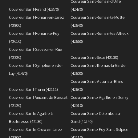
Couvreur Saint-Romain-d'Urfé
Couvreur Saint-Rirand (42370)
(42430)
Couvreur Saint-Romain-en-Jarez
Couvreur Saint-Romain-la-Motte
(42800)
(42640)
Couvreur Saint-Romain-le-Puy
Couvreur Saint-Romain-les-Atheux
(42610)
(42660)
Couvreur Saint-Sauveur-en-Rue
(42220)
Couvreur Saint-Sixte (42130)
Couvreur Saint-Symphorien-de-
Couvreur Saint-Thomas-la-Garde
Lay (42470)
(42600)
Couvreur Saint-Victor-sur-Rhins
Couvreur Saint-Thurin (42111)
(42630)
Couvreur Saint-Vincent-de-Boisset
Couvreur Sainte-Agathe-en-Donzy
(42120)
(42510)
Couvreur Sainte-Agathe-la-
Couvreur Sainte-Colombe-sur-
Bouteresse (42130)
Gand (42540)
Couvreur Sainte-Croix-en-Jarez
Couvreur Sainte-Foy-Saint-Sulpice
(42800)
(42110)