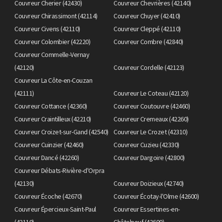
Couvreur Cherier (42430)
Couvreur Chevrières (42140)
Couvreur Chirassimont (42114)
Couvreur Chuyer (42410)
Couvreur Civens (42110)
Couvreur Cleppé (42110)
Couvreur Colombier (42220)
Couvreur Combre (42840)
Couvreur Commelle-Vernay
(42120)
Couvreur Cordelle (42123)
Couvreur La Côte-en-Couzan
(42111)
Couvreur Le Coteau (42120)
Couvreur Cottance (42360)
Couvreur Coutouvre (42460)
Couvreur Craintilleux (42210)
Couvreur Cremeaux (42260)
Couvreur Croizet-sur-Gand (42540)
Couvreur Le Crozet (42310)
Couvreur Cuinzier (42460)
Couvreur Cuzieu (42330)
Couvreur Dancé (42260)
Couvreur Dargoire (42800)
Couvreur Débats-Rivière-d'Orpra
(42130)
Couvreur Doizieux (42740)
Couvreur Écoche (42670)
Couvreur Écotay-l'Olme (42600)
Couvreur Épercieux-Saint-Paul
Couvreur Essertines-en-
(42110)
Châtelneuf (42600)