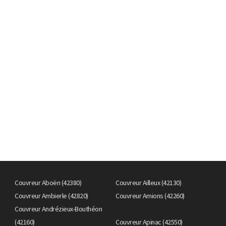
Couvreur Aboën (42380)
Couvreur Ailleux (42130)
Couvreur Ambierle (42820)
Couvreur Amions (42260)
Couvreur Andrézieux-Bouthéon
(42160)
Couvreur Apinac (42550)