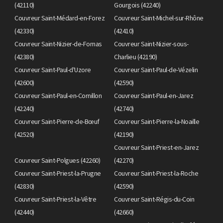
(42110)
Gourgois (42240)
Couvreur Saint-Médard-en-Forez
Couvreur Saint-Michel-sur-Rhône
(42330)
(42410)
Couvreur Saint-Nizier-de-Fornas
Couvreur Saint-Nizier-sous-
(42380)
Charlieu (42190)
Couvreur Saint-Paul-d'Uzore
Couvreur Saint-Paul-de-Vézelin
(42600)
(42590)
Couvreur Saint-Paul-en-Cornillon
Couvreur Saint-Paul-en-Jarez
(42240)
(42740)
Couvreur Saint-Pierre-de-Bœuf
Couvreur Saint-Pierre-la-Noaille
(42520)
(42190)
Couvreur Saint-Priest-en-Jarez
Couvreur Saint-Polgues (42260)
(42270)
Couvreur Saint-Priest-la-Prugne
Couvreur Saint-Priest-la-Roche
(42830)
(42590)
Couvreur Saint-Priest-la-Vêtre
Couvreur Saint-Régis-du-Coin
(42440)
(42660)