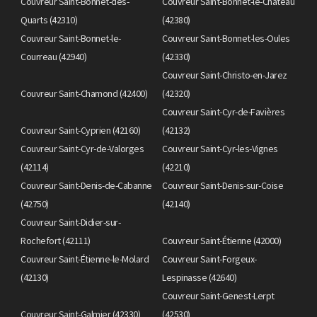
Couvreur Saint-Bonnet-des-
Couvreur Saint-Bonnet-le-Château
Quarts (42310)
(42380)
Couvreur Saint-Bonnet-le-
Couvreur Saint-Bonnet-les-Oules
Courreau (42940)
(42330)
Couvreur Saint-Christo-en-Jarez
Couvreur Saint-Chamond (42400)
(42320)
Couvreur Saint-Cyr-de-Favières
Couvreur Saint-Cyprien (42160)
(42132)
Couvreur Saint-Cyr-de-Valorges
Couvreur Saint-Cyr-les-Vignes
(42114)
(42210)
Couvreur Saint-Denis-de-Cabanne
Couvreur Saint-Denis-sur-Coise
(42750)
(42140)
Couvreur Saint-Didier-sur-
Rochefort (42111)
Couvreur Saint-Étienne (42000)
Couvreur Saint-Étienne-le-Molard
Couvreur Saint-Forgeux-
(42130)
Lespinasse (42640)
Couvreur Saint-Genest-Lerpt
Couvreur Saint-Galmier (42330)
(42530)