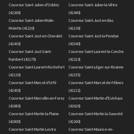
Couvreur Saint-Julien-d'Oddes
Couvreur Saint-Julien-la-Vêtre
(42260)
(42440)
Couvreur Saint-Julien-Molin-
Couvreur Saint-Just-en-Bas
Molette (42220)
(42136)
Couvreur Saint-Just-en-Chevalet
Couvreur Saint-Just-la-Pendue
(42430)
(42540)
Couvreur Saint-Just-Saint-
Couvreur Saint-Laurent-la-Conche
Rambert (42170)
(42210)
Couvreur Saint-Laurent-Rochefort
Couvreur Saint-Léger-sur-Roanne
(42130)
(42155)
Couvreur Saint-Marcel-d'Urfé
Couvreur Saint-Marcel-de-Félines
(42430)
(42122)
Couvreur Saint-Marcellin-en-Forez
Couvreur Saint-Martin-d'Estréaux
(42680)
(42620)
Couvreur Saint-Martin-la-Plaine
Couvreur Saint-Martin-la-Sauveté
(42800)
(42260)
Couvreur Saint-Martin-Lestra
Couvreur Saint-Maurice-en-