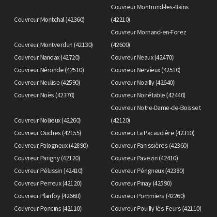
Couvreur Montrond-les-Bains
Couvreur Montchal (42360)
(42210)
Couvreur Mornand-en-Forez
Couvreur Montverdun (42130)
(42600)
Couvreur Nandax (42720)
Couvreur Neaux (42470)
Couvreur Néronde (42510)
Couvreur Nervieux (42510)
Couvreur Neulise (42590)
Couvreur Noailly (42640)
Couvreur Noës (42370)
Couvreur Noirétable (42440)
Couvreur Notre-Dame-de-Boisset
Couvreur Nollieux (42260)
(42120)
Couvreur Ouches (42155)
Couvreur La Pacaudière (42310)
Couvreur Palogneux (42890)
Couvreur Panissières (42360)
Couvreur Parigny (42120)
Couvreur Pavezin (42410)
Couvreur Pélussin (42410)
Couvreur Périgneux (42380)
Couvreur Perreux (42120)
Couvreur Pinay (42590)
Couvreur Planfoy (42660)
Couvreur Pommiers (42260)
Couvreur Poncins (42110)
Couvreur Pouilly-lès-Feurs (42110)