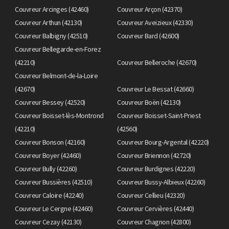
Couvreur Arcinges (42460)
Couvreur Arçon (42370)
Couvreur Arthun (42130)
Couvreur Aveizieux (42330)
Couvreur Balbigny (42510)
Couvreur Bard (42600)
Couvreur Bellegarde-en-Forez
(42210)
Couvreur Belleroche (42670)
Couvreur Belmont-de-la-Loire
(42670)
Couvreur Le Bessat (42660)
Couvreur Bessey (42520)
Couvreur Boën (42130)
Couvreur Boisset-lès-Montrond
Couvreur Boisset-Saint-Priest
(42210)
(42560)
Couvreur Bonson (42160)
Couvreur Bourg-Argental (42220)
Couvreur Boyer (42460)
Couvreur Briennon (42720)
Couvreur Bully (42260)
Couvreur Burdignes (42220)
Couvreur Bussières (42510)
Couvreur Bussy-Albieux (42260)
Couvreur Caloire (42240)
Couvreur Cellieu (42320)
Couvreur Le Cergne (42460)
Couvreur Cervières (42440)
Couvreur Cezay (42130)
Couvreur Chagnon (42800)