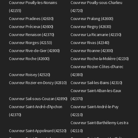
Couvreur Pouilly-les-Nonains
Couvreur Pouilly-sous-Charlieu
(42155)
(42720)
Couvreur Pradines (42630)
Couvreur Pralong (42600)
Couvreur Précieux (42600)
Couvreur Regny (42630)
Couvreur Renaison (42370)
Couvreur La Ricamarie (42150)
Couvreur Riorges (42153)
Couvreur Rivas (42340)
Couvreur Rive-de-Gier (42800)
Couvreur Roanne (42300)
Couvreur Roche (42600)
Couvreur Roche-la-Molière (42230)
Couvreur Rozier-Côtes-d'Aurec
Couvreur Roisey (42520)
(42380)
Couvreur Rozier-en-Donzy (42810)
Couvreur Sail-les-Bains (42310)
Couvreur Saint-Alban-les-Eaux
Couvreur Sail-sous-Couzan (42890)
(42370)
Couvreur Saint-André-d'Apchon
Couvreur Saint-André-le-Puy
(42370)
(42210)
Couvreur Saint-Barthélemy-Lestra
Couvreur Saint-Appolinard (42520)
(42110)