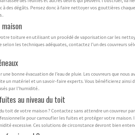
rrassée des feuilles et autres débris qui peuvent l’obstruer, va né
 des dégâts. Pensez donc à faire nettoyer vos gouttières chaque a
..
e maison
otre toiture en utilisant un procédé de vaporisation car les netto
pre selon les techniques adéquates, contactez l’un des couvreurs sé
héneaux
r une bonne évacuation de l’eau de pluie. Les couvreurs que nous 
ite un matériel et un savoir-faire experts. Vous bénéficierez ainsi
sés par l’humidité..
fuites au niveau du toit
 du toit de votre maison ? Contactez sans attendre un couvreur pa
sionnelle pour camoufler les fuites et protéger votre maison. Il
idité excessive. Ces solutions de circonstance devront bien entend