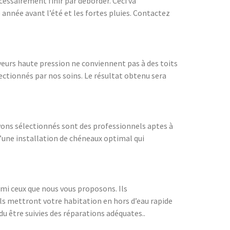
cessairement finir par déborder. Ceci va
nnée avant l’été et les fortes pluies. Contactez
yeurs haute pression ne conviennent pas à des toits
lectionnés par nos soins. Le résultat obtenu sera
avons sélectionnés sont des professionnels aptes à
 d’une installation de chéneaux optimal qui
rmi ceux que nous vous proposons. Ils
s mettront votre habitation en hors d’eau rapide
u être suivies des réparations adéquates..