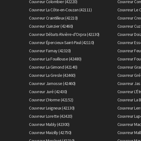
Couvreur Colombier (42220)
Couvreur Com
Couvreur La Côte-en-Couzan (42111)
Couvreur Le 
Couvreur Craintilleux (42210)
Couvreur Cre
Couvreur Cuinzier (42460)
Couvreur Cuzi
Couvreur Débats-Rivière-d'Orpra (42130)
Couvreur Doiz
Couvreur Épercieux-Saint-Paul (42110)
Couvreur Esse
Couvreur Farnay (42320)
Couvreur Feur
Couvreur La Fouillouse (42480)
Couvreur Fou
Couvreur La Gimond (42140)
Couvreur Grai
Couvreur La Gresle (42460)
Couvreur Gréz
Couvreur Jarnosse (42460)
Couvreur Jas 
Couvreur Juré (42430)
Couvreur L'Ét
Couvreur L'Horme (42152)
Couvreur La B
Couvreur Leigneux (42130)
Couvreur Lent
Couvreur Lorette (42420)
Couvreur Lup
Couvreur Mably (42300)
Couvreur Mac
Couvreur Maizilly (42750)
Couvreur Mall
Couvreur Marclopt (42210)
Couvreur Mar