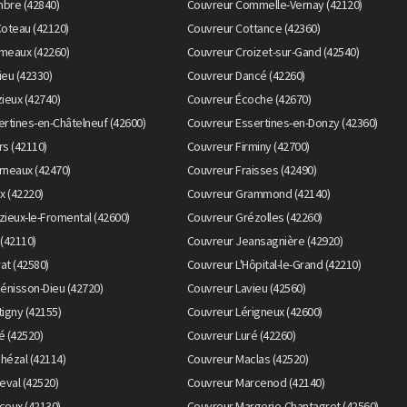
bre (42840)
Couvreur Commelle-Vernay (42120)
Coteau (42120)
Couvreur Cottance (42360)
meaux (42260)
Couvreur Croizet-sur-Gand (42540)
eu (42330)
Couvreur Dancé (42260)
ieux (42740)
Couvreur Écoche (42670)
rtines-en-Châtelneuf (42600)
Couvreur Essertines-en-Donzy (42360)
s (42110)
Couvreur Firminy (42700)
rneaux (42470)
Couvreur Fraisses (42490)
x (42220)
Couvreur Grammond (42140)
ieux-le-Fromental (42600)
Couvreur Grézolles (42260)
(42110)
Couvreur Jeansagnière (42920)
rat (42580)
Couvreur L'Hôpital-le-Grand (42210)
énisson-Dieu (42720)
Couvreur Lavieu (42560)
igny (42155)
Couvreur Lérigneux (42600)
é (42520)
Couvreur Luré (42260)
hézal (42114)
Couvreur Maclas (42520)
eval (42520)
Couvreur Marcenod (42140)
coux (42130)
Couvreur Margerie-Chantagret (42560)