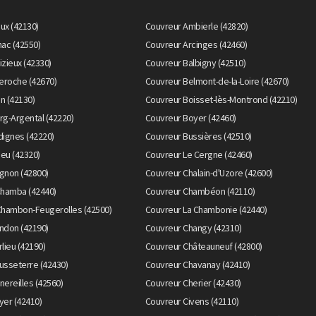
eux (42130)
Couvreur Ambierle (42820)
ac (42550)
Couvreur Arcinges (42460)
zieux (42330)
Couvreur Balbigny (42510)
eroche (42670)
Couvreur Belmont-de-la-Loire (42670)
n (42130)
Couvreur Boisset-lès-Montrond (42210)
rg-Argental (42220)
Couvreur Boyer (42460)
dignes (42220)
Couvreur Bussières (42510)
ieu (42320)
Couvreur Le Cergne (42460)
gnon (42800)
Couvreur Chalain-d'Uzore (42600)
Chamba (42440)
Couvreur Chambéon (42110)
Chambon-Feugerolles (42500)
Couvreur La Chambonie (42440)
ndon (42190)
Couvreur Changy (42310)
lieu (42190)
Couvreur Châteauneuf (42800)
usseterre (42430)
Couvreur Chavanay (42410)
ereilles (42560)
Couvreur Cherier (42430)
yer (42410)
Couvreur Civens (42110)