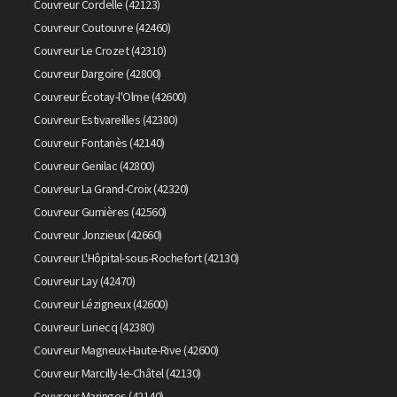
Couvreur Cordelle (42123)
Couvreur Coutouvre (42460)
Couvreur Le Crozet (42310)
Couvreur Dargoire (42800)
Couvreur Écotay-l'Olme (42600)
Couvreur Estivareilles (42380)
Couvreur Fontanès (42140)
Couvreur Genilac (42800)
Couvreur La Grand-Croix (42320)
Couvreur Gumières (42560)
Couvreur Jonzieux (42660)
Couvreur L'Hôpital-sous-Rochefort (42130)
Couvreur Lay (42470)
Couvreur Lézigneux (42600)
Couvreur Luriecq (42380)
Couvreur Magneux-Haute-Rive (42600)
Couvreur Marcilly-le-Châtel (42130)
Couvreur Maringes (42140)