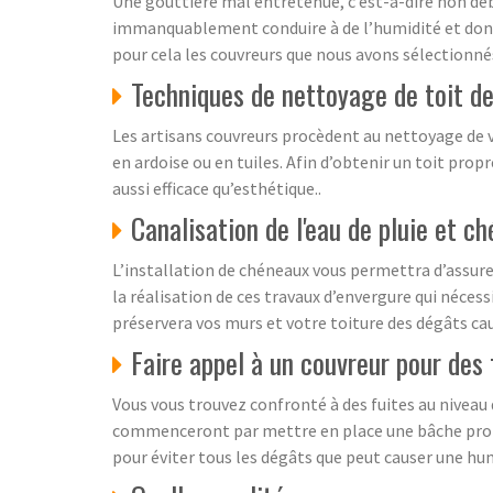
Une gouttière mal entretenue, c’est-à-dire non déba
immanquablement conduire à de l’humidité et donc à
pour cela les couvreurs que nous avons sélectionnés
Techniques de nettoyage de toit d
Les artisans couvreurs procèdent au nettoyage de v
en ardoise ou en tuiles. Afin d’obtenir un toit pro
aussi efficace qu’esthétique..
Canalisation de l'eau de pluie et c
L’installation de chéneaux vous permettra d’assure
la réalisation de ces travaux d’envergure qui nécess
préservera vos murs et votre toiture des dégâts cau
Faire appel à un couvreur pour des 
Vous vous trouvez confronté à des fuites au niveau
commenceront par mettre en place une bâche profes
pour éviter tous les dégâts que peut causer une hum