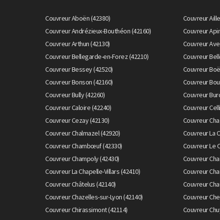
Couvreur Aboën (42380)
Couvreur Aill
Couvreur Andrézieux-Bouthéon (42160)
Couvreur Apin
Couvreur Arthun (42130)
Couvreur Avei
Couvreur Bellegarde-en-Forez (42210)
Couvreur Bell
Couvreur Bessey (42520)
Couvreur Boë
Couvreur Bonson (42160)
Couvreur Bou
Couvreur Bully (42260)
Couvreur Bur
Couvreur Caloire (42240)
Couvreur Cell
Couvreur Cezay (42130)
Couvreur Cha
Couvreur Chalmazel (42920)
Couvreur La 
Couvreur Chambœuf (42330)
Couvreur Le 
Couvreur Champoly (42430)
Couvreur Cha
Couvreur La Chapelle-Villars (42410)
Couvreur Char
Couvreur Châtelus (42140)
Couvreur Cha
Couvreur Chazelles-sur-Lyon (42140)
Couvreur Chen
Couvreur Chirassimont (42114)
Couvreur Chu