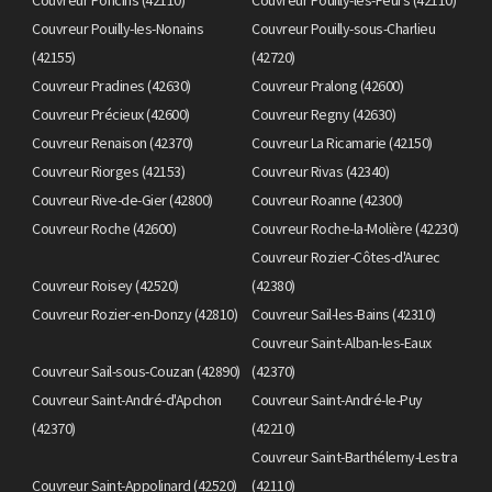
Couvreur Pouilly-les-Nonains
Couvreur Pouilly-sous-Charlieu
(42155)
(42720)
Couvreur Pradines (42630)
Couvreur Pralong (42600)
Couvreur Précieux (42600)
Couvreur Regny (42630)
Couvreur Renaison (42370)
Couvreur La Ricamarie (42150)
Couvreur Riorges (42153)
Couvreur Rivas (42340)
Couvreur Rive-de-Gier (42800)
Couvreur Roanne (42300)
Couvreur Roche (42600)
Couvreur Roche-la-Molière (42230)
Couvreur Rozier-Côtes-d'Aurec
Couvreur Roisey (42520)
(42380)
Couvreur Rozier-en-Donzy (42810)
Couvreur Sail-les-Bains (42310)
Couvreur Saint-Alban-les-Eaux
Couvreur Sail-sous-Couzan (42890)
(42370)
Couvreur Saint-André-d'Apchon
Couvreur Saint-André-le-Puy
(42370)
(42210)
Couvreur Saint-Barthélemy-Lestra
Couvreur Saint-Appolinard (42520)
(42110)