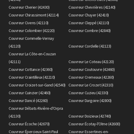
Couvreur Cherier (42430)
Couvreur Chevrières (42140)
Couvreur Chirassimont (42114)
Couvreur Chuyer (42410)
Couvreur Civens (42110)
Couvreur Cleppé (42110)
Couvreur Colombier (42220)
Couvreur Combre (42840)
Couvreur Commelle-Vernay
(42120)
Couvreur Cordelle (42123)
Couvreur La Côte-en-Couzan
(42111)
Couvreur Le Coteau (42120)
Couvreur Cottance (42360)
Couvreur Coutouvre (42460)
Couvreur Craintilleux (42210)
Couvreur Cremeaux (42260)
Couvreur Croizet-sur-Gand (42540)
Couvreur Le Crozet (42310)
Couvreur Cuinzier (42460)
Couvreur Cuzieu (42330)
Couvreur Dancé (42260)
Couvreur Dargoire (42800)
Couvreur Débats-Rivière-d'Orpra
(42130)
Couvreur Doizieux (42740)
Couvreur Écoche (42670)
Couvreur Écotay-l'Olme (42600)
Couvreur Épercieux-Saint-Paul
Couvreur Essertines-en-