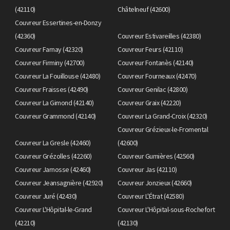
(42110)
Châtelneuf (42600)
Couvreur Essertines-en-Donzy
(42360)
Couvreur Estivareilles (42380)
Couvreur Farnay (42320)
Couvreur Feurs (42110)
Couvreur Firminy (42700)
Couvreur Fontanès (42140)
Couvreur La Fouillouse (42480)
Couvreur Fourneaux (42470)
Couvreur Fraisses (42490)
Couvreur Genilac (42800)
Couvreur La Gimond (42140)
Couvreur Graix (42220)
Couvreur Grammond (42140)
Couvreur La Grand-Croix (42320)
Couvreur Grézieux-le-Fromental
Couvreur La Gresle (42460)
(42600)
Couvreur Grézolles (42260)
Couvreur Gumières (42560)
Couvreur Jarnosse (42460)
Couvreur Jas (42110)
Couvreur Jeansagnière (42920)
Couvreur Jonzieux (42660)
Couvreur Juré (42430)
Couvreur L'Étrat (42580)
Couvreur L'Hôpital-le-Grand
Couvreur L'Hôpital-sous-Rochefort
(42210)
(42130)