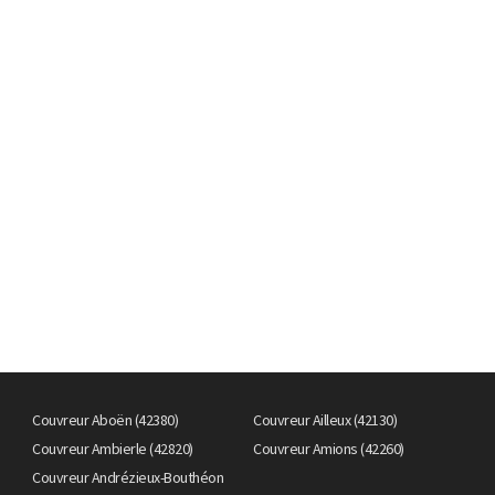
Couvreur Aboën (42380)
Couvreur Ailleux (42130)
Couvreur Ambierle (42820)
Couvreur Amions (42260)
Couvreur Andrézieux-Bouthéon