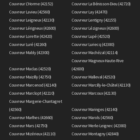
Couvreur L'Horme (42152)
Couvreur La Bénisson-Dieu (42720)
Couvreur Lavieu (42560)
Couvreur Lay (42470)
Couvreur Leigneux (42130)
Couvreur Lentigny (42155)
Couvreur Lérigneux (42600)
Couvreur Lézigneux (42600)
Couvreur Lorette (42420)
Couvreur Lupé (42520)
Couvreur Luré (42260)
Couvreur Luriecq (42380)
Couvreur Mably (42300)
Couvreur Machézal (42114)
Couvreur Magneux-Haute-Rive
Couvreur Maclas (42520)
(42600)
Couvreur Maizilly (42750)
Couvreur Malleval (42520)
Couvreur Marcenod (42140)
Couvreur Marcilly-le-Châtel (42130)
Couvreur Marclopt (42210)
Couvreur Marcoux (42130)
Couvreur Margerie-Chantagret
(42560)
Couvreur Maringes (42140)
Couvreur Marlhes (42660)
Couvreur Marols (42560)
Couvreur Mars (42750)
Couvreur Merle-Leignec (42380)
Couvreur Mizérieux (42110)
Couvreur Montagny (42840)