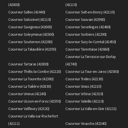
(42800)
(42110)
Couvreur Salles (42440)
Couvreur Salt-en-Donzy (42110)
Couvreur Salvizinet (42110)
Couvreur Sauvain (42990)
Couvreur Savigneux (42600)
Couvreur Sevelinges (42460)
Couvreur Soleymieux (42560)
Couvreur Sorbiers (42290)
Couvreur Souternon (42260)
Couvreur Sury-le-Comtal (42450)
Couvreur La Talaudière (42350)
Couvreur Tarentaise (42660)
Couvreur La Terrasse-sur-Dorlay
Couvreur Tartaras (42800)
(42740)
Couvreur Thélis-la-Combe (42220)
Couvreur La Tour-en-Jarez (42580)
Couvreur La Tourette (42380)
Couvreur Trelins (42130)
Couvreur La Tuilière (42830)
Couvreur Unias (42210)
Couvreur Unieux (42240)
Couvreur Urbise (42310)
Couvreur Usson-en-Forez (42550)
Couvreur Valeille (42110)
Couvreur Valfleury (42320)
Couvreur La Valla-en-Gier (42131)
Couvreur La Valla-sur-Rochefort
(42111)
Couvreur Veauche (42340)