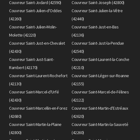
Couvreur Saint-Jodard (42590)
Couvreur Saint-Joseph (42800)
Couvreur Saint-Julien-d'Oddes
Couvreur Saint-Julien-la-Vêtre
(42260)
(42440)
Couvreur Saint-Julien-Molin-
Couvreur Saint-Just-en-Bas
Molette (42220)
(42136)
Couvreur Saint-Just-en-Chevalet
Couvreur Saint-Just-la-Pendue
(42430)
(42540)
Couvreur Saint-Just-Saint-
Couvreur Saint-Laurent-la-Conche
Rambert (42170)
(42210)
Couvreur Saint-Laurent-Rochefort
Couvreur Saint-Léger-sur-Roanne
(42130)
(42155)
Couvreur Saint-Marcel-d'Urfé
Couvreur Saint-Marcel-de-Félines
(42430)
(42122)
Couvreur Saint-Marcellin-en-Forez
Couvreur Saint-Martin-d'Estréaux
(42680)
(42620)
Couvreur Saint-Martin-la-Plaine
Couvreur Saint-Martin-la-Sauveté
(42800)
(42260)