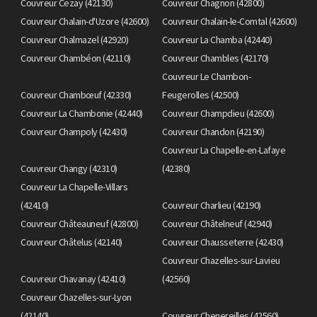
Couvreur Cezay (42130)
Couvreur Chagnon (42800)
Couvreur Chalain-d'Uzore (42600)
Couvreur Chalain-le-Comtal (42600)
Couvreur Chalmazel (42920)
Couvreur La Chamba (42440)
Couvreur Chambéon (42110)
Couvreur Chambles (42170)
Couvreur Le Chambon-
Couvreur Chambœuf (42330)
Feugerolles (42500)
Couvreur La Chambonie (42440)
Couvreur Champdieu (42600)
Couvreur Champoly (42430)
Couvreur Chandon (42190)
Couvreur La Chapelle-en-Lafaye
Couvreur Changy (42310)
(42380)
Couvreur La Chapelle-Villars
(42410)
Couvreur Charlieu (42190)
Couvreur Châteauneuf (42800)
Couvreur Châtelneuf (42940)
Couvreur Châtelus (42140)
Couvreur Chausseterre (42430)
Couvreur Chazelles-sur-Lavieu
Couvreur Chavanay (42410)
(42560)
Couvreur Chazelles-sur-Lyon
(42140)
Couvreur Chenereilles (42560)