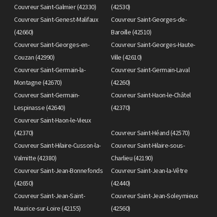
Couvreur Saint-Galmier (42330)
(42530)
Couvreur Saint-Genest-Malifaux
Couvreur Saint-Georges-de-
(42660)
Baroille (42510)
Couvreur Saint-Georges-en-
Couvreur Saint-Georges-Haute-
Couzan (42990)
Ville (42610)
Couvreur Saint-Germain-la-
Couvreur Saint-Germain-Laval
Montagne (42670)
(42260)
Couvreur Saint-Germain-
Couvreur Saint-Haon-le-Châtel
Lespinasse (42640)
(42370)
Couvreur Saint-Haon-le-Vieux
(42370)
Couvreur Saint-Héand (42570)
Couvreur Saint-Hilaire-Cusson-la-
Couvreur Saint-Hilaire-sous-
Valmitte (42380)
Charlieu (42190)
Couvreur Saint-Jean-Bonnefonds
Couvreur Saint-Jean-la-Vêtre
(42650)
(42440)
Couvreur Saint-Jean-Saint-
Couvreur Saint-Jean-Soleymieux
Maurice-sur-Loire (42155)
(42560)