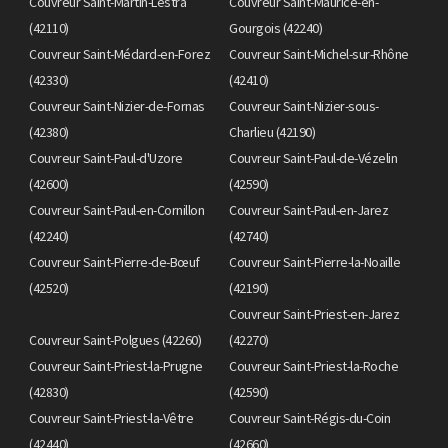
Couvreur Saint-Martin-Lestra
Couvreur Saint-Maurice-en-
(42110)
Gourgois (42240)
Couvreur Saint-Médard-en-Forez
Couvreur Saint-Michel-sur-Rhône
(42330)
(42410)
Couvreur Saint-Nizier-de-Fornas
Couvreur Saint-Nizier-sous-
(42380)
Charlieu (42190)
Couvreur Saint-Paul-d'Uzore
Couvreur Saint-Paul-de-Vézelin
(42600)
(42590)
Couvreur Saint-Paul-en-Cornillon
Couvreur Saint-Paul-en-Jarez
(42240)
(42740)
Couvreur Saint-Pierre-de-Bœuf
Couvreur Saint-Pierre-la-Noaille
(42520)
(42190)
Couvreur Saint-Priest-en-Jarez
Couvreur Saint-Polgues (42260)
(42270)
Couvreur Saint-Priest-la-Prugne
Couvreur Saint-Priest-la-Roche
(42830)
(42590)
Couvreur Saint-Priest-la-Vêtre
Couvreur Saint-Régis-du-Coin
(42440)
(42660)