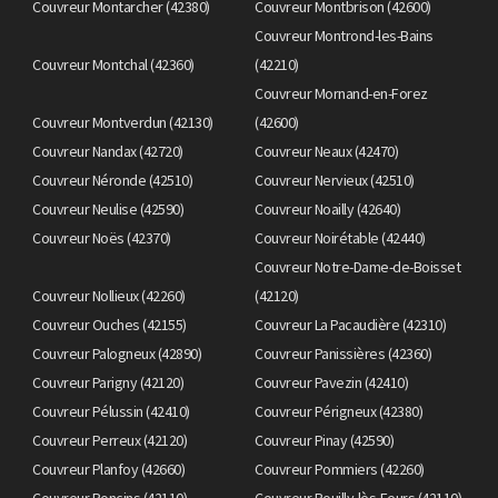
Couvreur Montarcher (42380)
Couvreur Montbrison (42600)
Couvreur Montrond-les-Bains
Couvreur Montchal (42360)
(42210)
Couvreur Mornand-en-Forez
Couvreur Montverdun (42130)
(42600)
Couvreur Nandax (42720)
Couvreur Neaux (42470)
Couvreur Néronde (42510)
Couvreur Nervieux (42510)
Couvreur Neulise (42590)
Couvreur Noailly (42640)
Couvreur Noës (42370)
Couvreur Noirétable (42440)
Couvreur Notre-Dame-de-Boisset
Couvreur Nollieux (42260)
(42120)
Couvreur Ouches (42155)
Couvreur La Pacaudière (42310)
Couvreur Palogneux (42890)
Couvreur Panissières (42360)
Couvreur Parigny (42120)
Couvreur Pavezin (42410)
Couvreur Pélussin (42410)
Couvreur Périgneux (42380)
Couvreur Perreux (42120)
Couvreur Pinay (42590)
Couvreur Planfoy (42660)
Couvreur Pommiers (42260)
Couvreur Poncins (42110)
Couvreur Pouilly-lès-Feurs (42110)