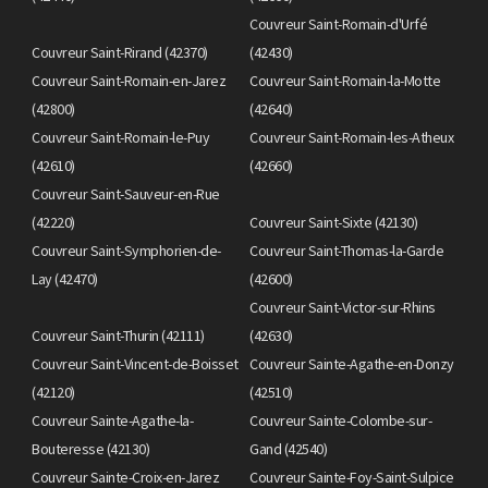
Couvreur Saint-Romain-d'Urfé
Couvreur Saint-Rirand (42370)
(42430)
Couvreur Saint-Romain-en-Jarez
Couvreur Saint-Romain-la-Motte
(42800)
(42640)
Couvreur Saint-Romain-le-Puy
Couvreur Saint-Romain-les-Atheux
(42610)
(42660)
Couvreur Saint-Sauveur-en-Rue
(42220)
Couvreur Saint-Sixte (42130)
Couvreur Saint-Symphorien-de-
Couvreur Saint-Thomas-la-Garde
Lay (42470)
(42600)
Couvreur Saint-Victor-sur-Rhins
Couvreur Saint-Thurin (42111)
(42630)
Couvreur Saint-Vincent-de-Boisset
Couvreur Sainte-Agathe-en-Donzy
(42120)
(42510)
Couvreur Sainte-Agathe-la-
Couvreur Sainte-Colombe-sur-
Bouteresse (42130)
Gand (42540)
Couvreur Sainte-Croix-en-Jarez
Couvreur Sainte-Foy-Saint-Sulpice