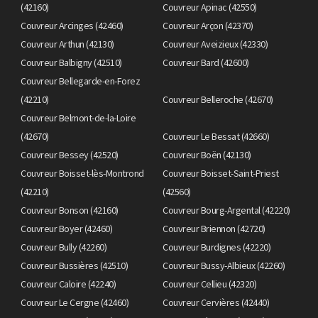
(42160)
Couvreur Apinac (42550)
Couvreur Arcinges (42460)
Couvreur Arçon (42370)
Couvreur Arthun (42130)
Couvreur Aveizieux (42330)
Couvreur Balbigny (42510)
Couvreur Bard (42600)
Couvreur Bellegarde-en-Forez
(42210)
Couvreur Belleroche (42670)
Couvreur Belmont-de-la-Loire
(42670)
Couvreur Le Bessat (42660)
Couvreur Bessey (42520)
Couvreur Boën (42130)
Couvreur Boisset-lès-Montrond
Couvreur Boisset-Saint-Priest
(42210)
(42560)
Couvreur Bonson (42160)
Couvreur Bourg-Argental (42220)
Couvreur Boyer (42460)
Couvreur Briennon (42720)
Couvreur Bully (42260)
Couvreur Burdignes (42220)
Couvreur Bussières (42510)
Couvreur Bussy-Albieux (42260)
Couvreur Caloire (42240)
Couvreur Cellieu (42320)
Couvreur Le Cergne (42460)
Couvreur Cervières (42440)