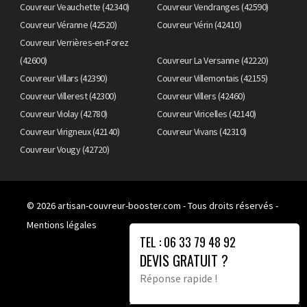
Couvreur Veauchette (42340)
Couvreur Vendranges (42590)
Couvreur Véranne (42520)
Couvreur Vérin (42410)
Couvreur Verrières-en-Forez
(42600)
Couvreur La Versanne (42220)
Couvreur Villars (42390)
Couvreur Villemontais (42155)
Couvreur Villerest (42300)
Couvreur Villers (42460)
Couvreur Violay (42780)
Couvreur Viricelles (42140)
Couvreur Virigneux (42140)
Couvreur Vivans (42310)
Couvreur Vougy (42720)
© 2026
artisan-couvreur-booster.com
- Tous droits réservés -
Mentions légales
TEL : 06 33 79 48 92
DEVIS GRATUIT ?
Réponse rapide !