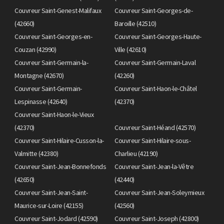
Couvreur Saint-Genest-Malifaux
Couvreur Saint-Georges-de-
(42660)
Baroille (42510)
Couvreur Saint-Georges-en-
Couvreur Saint-Georges-Haute-
Couzan (42990)
Ville (42610)
Couvreur Saint-Germain-la-
Couvreur Saint-Germain-Laval
Montagne (42670)
(42260)
Couvreur Saint-Germain-
Couvreur Saint-Haon-le-Châtel
Lespinasse (42640)
(42370)
Couvreur Saint-Haon-le-Vieux
(42370)
Couvreur Saint-Héand (42570)
Couvreur Saint-Hilaire-Cusson-la-
Couvreur Saint-Hilaire-sous-
Valmitte (42380)
Charlieu (42190)
Couvreur Saint-Jean-Bonnefonds
Couvreur Saint-Jean-la-Vêtre
(42650)
(42440)
Couvreur Saint-Jean-Saint-
Couvreur Saint-Jean-Soleymieux
Maurice-sur-Loire (42155)
(42560)
Couvreur Saint-Jodard (42590)
Couvreur Saint-Joseph (42800)