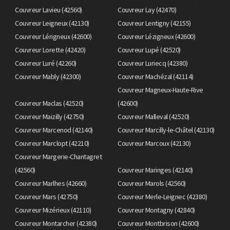
Couvreur Lavieu (42560)
Couvreur Lay (42470)
Couvreur Leigneux (42130)
Couvreur Lentigny (42155)
Couvreur Lérigneux (42600)
Couvreur Lézigneux (42600)
Couvreur Lorette (42420)
Couvreur Lupé (42520)
Couvreur Luré (42260)
Couvreur Luriecq (42380)
Couvreur Mably (42300)
Couvreur Machézal (42114)
Couvreur Magneux-Haute-Rive
Couvreur Maclas (42520)
(42600)
Couvreur Maizilly (42750)
Couvreur Malleval (42520)
Couvreur Marcenod (42140)
Couvreur Marcilly-le-Châtel (42130)
Couvreur Marclopt (42210)
Couvreur Marcoux (42130)
Couvreur Margerie-Chantagret
(42560)
Couvreur Maringes (42140)
Couvreur Marlhes (42660)
Couvreur Marols (42560)
Couvreur Mars (42750)
Couvreur Merle-Leignec (42380)
Couvreur Mizérieux (42110)
Couvreur Montagny (42840)
Couvreur Montarcher (42380)
Couvreur Montbrison (42600)