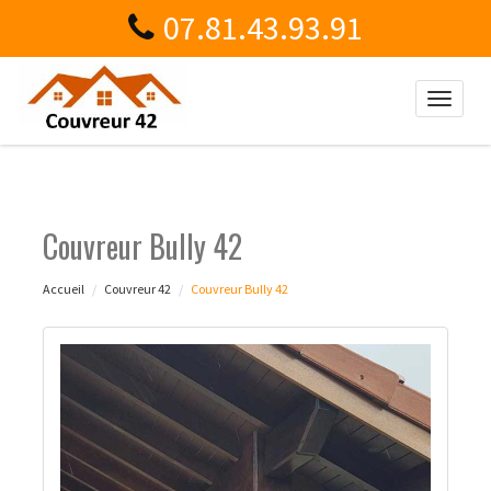
07.81.43.93.91
Toggle
naviga
Couvreur Bully 42
Accueil
Couvreur 42
Couvreur Bully 42