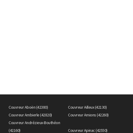
Couvreur Aboën (42380)
Couvreur Ailleux (42130)
Couvreur Ambierle (42820)
Couvreur Amions (42260)
Couvreur Andrézieux-Bouthéon
(42160)
Couvreur Apinac (42550)