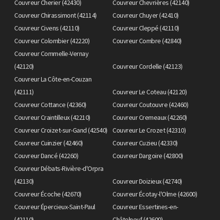
Couvreur Cherier (42430)
Couvreur Chevrières (42140)
Couvreur Chirassimont (42114)
Couvreur Chuyer (42410)
Couvreur Civens (42110)
Couvreur Cleppé (42110)
Couvreur Colombier (42220)
Couvreur Combre (42840)
Couvreur Commelle-Vernay
(42120)
Couvreur Cordelle (42123)
Couvreur La Côte-en-Couzan
(42111)
Couvreur Le Coteau (42120)
Couvreur Cottance (42360)
Couvreur Coutouvre (42460)
Couvreur Craintilleux (42210)
Couvreur Cremeaux (42260)
Couvreur Croizet-sur-Gand (42540)
Couvreur Le Crozet (42310)
Couvreur Cuinzier (42460)
Couvreur Cuzieu (42330)
Couvreur Dancé (42260)
Couvreur Dargoire (42800)
Couvreur Débats-Rivière-d'Orpra
(42130)
Couvreur Doizieux (42740)
Couvreur Écoche (42670)
Couvreur Écotay-l'Olme (42600)
Couvreur Épercieux-Saint-Paul
Couvreur Essertines-en-
(42110)
Châtelneuf (42600)