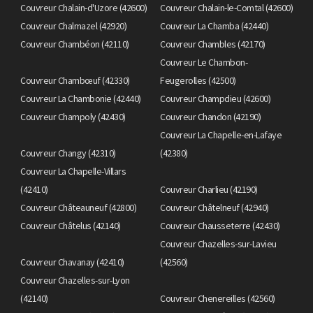
Couvreur Chalain-d'Uzore (42600)
Couvreur Chalain-le-Comtal (42600)
Couvreur Chalmazel (42920)
Couvreur La Chamba (42440)
Couvreur Chambéon (42110)
Couvreur Chambles (42170)
Couvreur Le Chambon-
Couvreur Chambœuf (42330)
Feugerolles (42500)
Couvreur La Chambonie (42440)
Couvreur Champdieu (42600)
Couvreur Champoly (42430)
Couvreur Chandon (42190)
Couvreur La Chapelle-en-Lafaye
Couvreur Changy (42310)
(42380)
Couvreur La Chapelle-Villars
(42410)
Couvreur Charlieu (42190)
Couvreur Châteauneuf (42800)
Couvreur Châtelneuf (42940)
Couvreur Châtelus (42140)
Couvreur Chausseterre (42430)
Couvreur Chazelles-sur-Lavieu
Couvreur Chavanay (42410)
(42560)
Couvreur Chazelles-sur-Lyon
(42140)
Couvreur Chenereilles (42560)