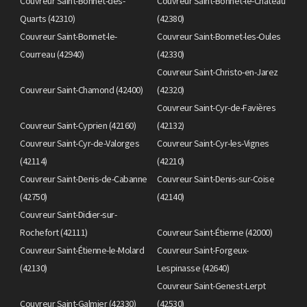
Couvreur Saint-Bonnet-des-
Couvreur Saint-Bonnet-le-Château
Quarts (42310)
(42380)
Couvreur Saint-Bonnet-le-
Couvreur Saint-Bonnet-les-Oules
Courreau (42940)
(42330)
Couvreur Saint-Christo-en-Jarez
Couvreur Saint-Chamond (42400)
(42320)
Couvreur Saint-Cyr-de-Favières
Couvreur Saint-Cyprien (42160)
(42132)
Couvreur Saint-Cyr-de-Valorges
Couvreur Saint-Cyr-les-Vignes
(42114)
(42210)
Couvreur Saint-Denis-de-Cabanne
Couvreur Saint-Denis-sur-Coise
(42750)
(42140)
Couvreur Saint-Didier-sur-
Rochefort (42111)
Couvreur Saint-Étienne (42000)
Couvreur Saint-Étienne-le-Molard
Couvreur Saint-Forgeux-
(42130)
Lespinasse (42640)
Couvreur Saint-Genest-Lerpt
Couvreur Saint-Galmier (42330)
(42530)