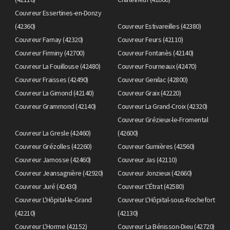
Couvreur Essertines-en-Donzy
(42360)
Couvreur Estivareilles (42380)
Couvreur Farnay (42320)
Couvreur Feurs (42110)
Couvreur Firminy (42700)
Couvreur Fontanès (42140)
Couvreur La Fouillouse (42480)
Couvreur Fourneaux (42470)
Couvreur Fraisses (42490)
Couvreur Genilac (42800)
Couvreur La Gimond (42140)
Couvreur Graix (42220)
Couvreur Grammond (42140)
Couvreur La Grand-Croix (42320)
Couvreur Grézieux-le-Fromental
Couvreur La Gresle (42460)
(42600)
Couvreur Grézolles (42260)
Couvreur Gumières (42560)
Couvreur Jarnosse (42460)
Couvreur Jas (42110)
Couvreur Jeansagnière (42920)
Couvreur Jonzieux (42660)
Couvreur Juré (42430)
Couvreur L'Étrat (42580)
Couvreur L'Hôpital-le-Grand
Couvreur L'Hôpital-sous-Rochefort
(42210)
(42130)
Couvreur L'Horme (42152)
Couvreur La Bénisson-Dieu (42720)