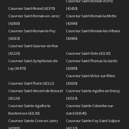
Couvreur Saint-Romain-d'Urfé
Couvreur Saint-Rirand (42370)
(42430)
Couvreur Saint-Romain-en-Jarez
Couvreur Saint-Romain-la-Motte
(42800)
(42640)
Couvreur Saint-Romain-le-Puy
Couvreur Saint-Romain-les-Atheux
(42610)
(42660)
Couvreur Saint-Sauveur-en-Rue
(42220)
Couvreur Saint-Sixte (42130)
Couvreur Saint-Symphorien-de-
Couvreur Saint-Thomas-la-Garde
Lay (42470)
(42600)
Couvreur Saint-Victor-sur-Rhins
Couvreur Saint-Thurin (42111)
(42630)
Couvreur Saint-Vincent-de-Boisset
Couvreur Sainte-Agathe-en-Donzy
(42120)
(42510)
Couvreur Sainte-Agathe-la-
Couvreur Sainte-Colombe-sur-
Bouteresse (42130)
Gand (42540)
Couvreur Sainte-Croix-en-Jarez
Couvreur Sainte-Foy-Saint-Sulpice
(42800)
(42110)