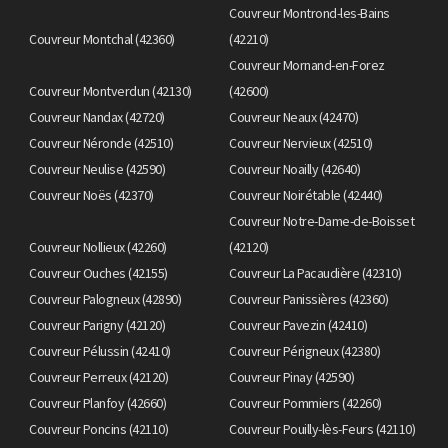
Couvreur Montrond-les-Bains
Couvreur Montchal (42360)
(42210)
Couvreur Mornand-en-Forez
Couvreur Montverdun (42130)
(42600)
Couvreur Nandax (42720)
Couvreur Neaux (42470)
Couvreur Néronde (42510)
Couvreur Nervieux (42510)
Couvreur Neulise (42590)
Couvreur Noailly (42640)
Couvreur Noës (42370)
Couvreur Noirétable (42440)
Couvreur Notre-Dame-de-Boisset
Couvreur Nollieux (42260)
(42120)
Couvreur Ouches (42155)
Couvreur La Pacaudière (42310)
Couvreur Palogneux (42890)
Couvreur Panissières (42360)
Couvreur Parigny (42120)
Couvreur Pavezin (42410)
Couvreur Pélussin (42410)
Couvreur Périgneux (42380)
Couvreur Perreux (42120)
Couvreur Pinay (42590)
Couvreur Planfoy (42660)
Couvreur Pommiers (42260)
Couvreur Poncins (42110)
Couvreur Pouilly-lès-Feurs (42110)