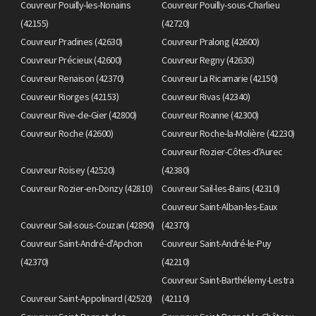
Couvreur Pouilly-les-Nonains
Couvreur Pouilly-sous-Charlieu
(42155)
(42720)
Couvreur Pradines (42630)
Couvreur Pralong (42600)
Couvreur Précieux (42600)
Couvreur Regny (42630)
Couvreur Renaison (42370)
Couvreur La Ricamarie (42150)
Couvreur Riorges (42153)
Couvreur Rivas (42340)
Couvreur Rive-de-Gier (42800)
Couvreur Roanne (42300)
Couvreur Roche (42600)
Couvreur Roche-la-Molière (42230)
Couvreur Rozier-Côtes-d'Aurec
Couvreur Roisey (42520)
(42380)
Couvreur Rozier-en-Donzy (42810)
Couvreur Sail-les-Bains (42310)
Couvreur Saint-Alban-les-Eaux
Couvreur Sail-sous-Couzan (42890)
(42370)
Couvreur Saint-André-d'Apchon
Couvreur Saint-André-le-Puy
(42370)
(42210)
Couvreur Saint-Barthélemy-Lestra
Couvreur Saint-Appolinard (42520)
(42110)