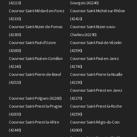
(42110)
Gourgois (42240)
Couvreur Saint-Médard-en-Forez
Couvreur Saint-Michel-sur-Rhône
(42330)
(42410)
Couvreur Saint-Nizier-de-Fornas
Couvreur Saint-Nizier-sous-
(42380)
Charlieu (42190)
Couvreur Saint-Paul-d'Uzore
Couvreur Saint-Paul-de-Vézelin
(42600)
(42590)
Couvreur Saint-Paul-en-Cornillon
Couvreur Saint-Paul-en-Jarez
(42240)
(42740)
Couvreur Saint-Pierre-de-Bœuf
Couvreur Saint-Pierre-la-Noaille
(42520)
(42190)
Couvreur Saint-Priest-en-Jarez
Couvreur Saint-Polgues (42260)
(42270)
Couvreur Saint-Priest-la-Prugne
Couvreur Saint-Priest-la-Roche
(42830)
(42590)
Couvreur Saint-Priest-la-Vêtre
Couvreur Saint-Régis-du-Coin
(42440)
(42660)