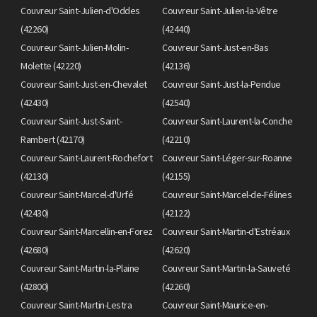
Couvreur Saint-Julien-d'Oddes
Couvreur Saint-Julien-la-Vêtre
(42260)
(42440)
Couvreur Saint-Julien-Molin-
Couvreur Saint-Just-en-Bas
Molette (42220)
(42136)
Couvreur Saint-Just-en-Chevalet
Couvreur Saint-Just-la-Pendue
(42430)
(42540)
Couvreur Saint-Just-Saint-
Couvreur Saint-Laurent-la-Conche
Rambert (42170)
(42210)
Couvreur Saint-Laurent-Rochefort
Couvreur Saint-Léger-sur-Roanne
(42130)
(42155)
Couvreur Saint-Marcel-d'Urfé
Couvreur Saint-Marcel-de-Félines
(42430)
(42122)
Couvreur Saint-Marcellin-en-Forez
Couvreur Saint-Martin-d'Estréaux
(42680)
(42620)
Couvreur Saint-Martin-la-Plaine
Couvreur Saint-Martin-la-Sauveté
(42800)
(42260)
Couvreur Saint-Martin-Lestra
Couvreur Saint-Maurice-en-