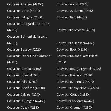
Couvreur Arcinges (42460)
Couvreur Arçon (42370)
Couvreur Arthun (42130)
Couvreur Aveizieux (42330)
Couvreur Balbigny (42510)
Couvreur Bard (42600)
Couvreur Bellegarde-en-Forez
(42210)
Couvreur Belleroche (42670)
Couvreur Belmont-de-la-Loire
(42670)
Couvreur Le Bessat (42660)
Couvreur Bessey (42520)
Couvreur Boën (42130)
Couvreur Boisset-lès-Montrond
Couvreur Boisset-Saint-Priest
(42210)
(42560)
Couvreur Bonson (42160)
Couvreur Bourg-Argental (42220)
Couvreur Boyer (42460)
Couvreur Briennon (42720)
Couvreur Bully (42260)
Couvreur Burdignes (42220)
Couvreur Bussières (42510)
Couvreur Bussy-Albieux (42260)
Couvreur Caloire (42240)
Couvreur Cellieu (42320)
Couvreur Le Cergne (42460)
Couvreur Cervières (42440)
Couvreur Cezay (42130)
Couvreur Chagnon (42800)