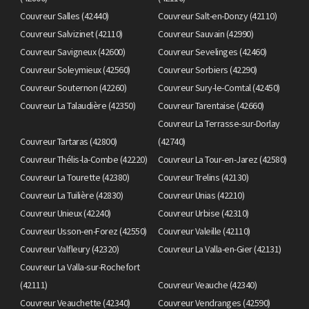
Couvreur Salles (42440)
Couvreur Salt-en-Donzy (42110)
Couvreur Salvizinet (42110)
Couvreur Sauvain (42990)
Couvreur Savigneux (42600)
Couvreur Sevelinges (42460)
Couvreur Soleymieux (42560)
Couvreur Sorbiers (42290)
Couvreur Souternon (42260)
Couvreur Sury-le-Comtal (42450)
Couvreur La Talaudière (42350)
Couvreur Tarentaise (42660)
Couvreur La Terrasse-sur-Dorlay
Couvreur Tartaras (42800)
(42740)
Couvreur Thélis-la-Combe (42220)
Couvreur La Tour-en-Jarez (42580)
Couvreur La Tourette (42380)
Couvreur Trelins (42130)
Couvreur La Tuilière (42830)
Couvreur Unias (42210)
Couvreur Unieux (42240)
Couvreur Urbise (42310)
Couvreur Usson-en-Forez (42550)
Couvreur Valeille (42110)
Couvreur Valfleury (42320)
Couvreur La Valla-en-Gier (42131)
Couvreur La Valla-sur-Rochefort
(42111)
Couvreur Veauche (42340)
Couvreur Veauchette (42340)
Couvreur Vendranges (42590)