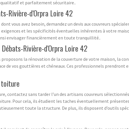
qualitatif et parfaitement sécuritaire..
ts-Rivière-d'Orpra Loire 42
re dont vous avez besoin, demandez un devis aux couvreurs spéciale
exigences et les spécificités éventuelles inhérentes à votre maiso
insi envisager financièrement en toute tranquillité..
à Débats-Rivière-d'Orpra Loire 42
 proposons la rénovation de la couverture de votre maison, la cons
place de vos gouttières et chéneaux. Ces professionnels prendront e
 toiture
ure, contactez sans tarder l’un des artisans couvreurs sélectionnés 
oiture. Pour cela, ils étudient les taches éventuellement présente
ieusement toute la structure. De plus, ils disposent d’outils spéci