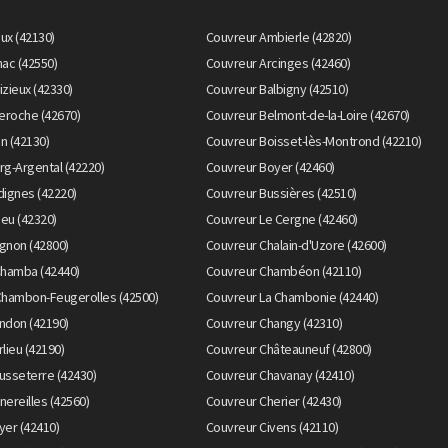
eux (42130)
Couvreur Ambierle (42820)
ac (42550)
Couvreur Arcinges (42460)
zieux (42330)
Couvreur Balbigny (42510)
eroche (42670)
Couvreur Belmont-de-la-Loire (42670)
n (42130)
Couvreur Boisset-lès-Montrond (42210)
rg-Argental (42220)
Couvreur Boyer (42460)
dignes (42220)
Couvreur Bussières (42510)
ieu (42320)
Couvreur Le Cergne (42460)
gnon (42800)
Couvreur Chalain-d'Uzore (42600)
Chamba (42440)
Couvreur Chambéon (42110)
Chambon-Feugerolles (42500)
Couvreur La Chambonie (42440)
ndon (42190)
Couvreur Changy (42310)
lieu (42190)
Couvreur Châteauneuf (42800)
usseterre (42430)
Couvreur Chavanay (42410)
ereilles (42560)
Couvreur Cherier (42430)
yer (42410)
Couvreur Civens (42110)