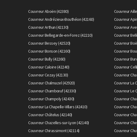
Couvreur Aboën (42380)
Couvreur Aill
Couvreur Andrézieux-Bouthéon (42160)
Couvreur Apin
Couvreur Arthun (42130)
Couvreur Avei
Couvreur Bellegarde-en-Forez (42210)
Couvreur Bell
Couvreur Bessey (42520)
Couvreur Boë
Couvreur Bonson (42160)
Couvreur Bou
Couvreur Bully (42260)
Couvreur Bur
Couvreur Caloire (42240)
Couvreur Cell
Couvreur Cezay (42130)
Couvreur Cha
Couvreur Chalmazel (42920)
Couvreur La 
Couvreur Chambœuf (42330)
Couvreur Le 
Couvreur Champoly (42430)
Couvreur Cha
Couvreur La Chapelle-Villars (42410)
Couvreur Char
Couvreur Châtelus (42140)
Couvreur Cha
Couvreur Chazelles-sur-Lyon (42140)
Couvreur Chen
Couvreur Chirassimont (42114)
Couvreur Chu