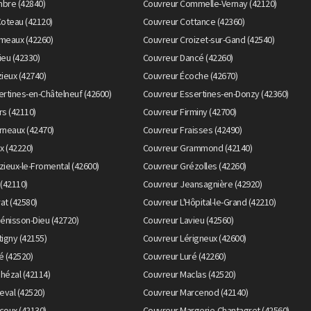
bre (42840)
Couvreur Commelle-Vernay (42120)
Coteau (42120)
Couvreur Cottance (42360)
meaux (42260)
Couvreur Croizet-sur-Gand (42540)
eu (42330)
Couvreur Dancé (42260)
ieux (42740)
Couvreur Écoche (42670)
rtines-en-Châtelneuf (42600)
Couvreur Essertines-en-Donzy (42360)
s (42110)
Couvreur Firminy (42700)
rneaux (42470)
Couvreur Fraisses (42490)
x (42220)
Couvreur Grammond (42140)
ieux-le-Fromental (42600)
Couvreur Grézolles (42260)
(42110)
Couvreur Jeansagnière (42920)
rat (42580)
Couvreur L'Hôpital-le-Grand (42210)
énisson-Dieu (42720)
Couvreur Lavieu (42560)
igny (42155)
Couvreur Lérigneux (42600)
é (42520)
Couvreur Luré (42260)
hézal (42114)
Couvreur Maclas (42520)
eval (42520)
Couvreur Marcenod (42140)
coux (42130)
Couvreur Margerie-Chantagret (42560)