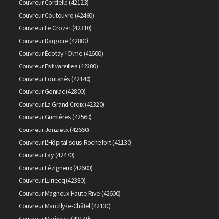
Couvreur Cordelle (42123)
Couvreur Coutouvre (42460)
Couvreur Le Crozet (42310)
Couvreur Dargoire (42800)
Couvreur Écotay-l'Olme (42600)
Couvreur Estivareilles (42380)
Couvreur Fontanès (42140)
Couvreur Genilac (42800)
Couvreur La Grand-Croix (42320)
Couvreur Gumières (42560)
Couvreur Jonzieux (42660)
Couvreur L'Hôpital-sous-Rochefort (42130)
Couvreur Lay (42470)
Couvreur Lézigneux (42600)
Couvreur Luriecq (42380)
Couvreur Magneux-Haute-Rive (42600)
Couvreur Marcilly-le-Châtel (42130)
Couvreur Maringes (42140)