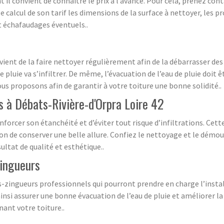
il convient de connaître le prix à l’avance. Pour cela, prenez con
le calcul de son tarif les dimensions de la surface à nettoyer, les p
et échafaudages éventuels..
nvient de la faire nettoyer régulièrement afin de la débarrasser de
e pluie va s’infiltrer. De même, l’évacuation de l’eau de pluie doit
us proposons afin de garantir à votre toiture une bonne solidité..
 à Débats-Rivière-d'Orpra Loire 42
enforcer son étanchéité et d’éviter tout risque d’infiltrations. C
de conserver une belle allure. Confiez le nettoyage et le démous
ultat de qualité et esthétique..
zingueurs
zingueurs professionnels qui pourront prendre en charge l’install
ainsi assurer une bonne évacuation de l’eau de pluie et améliorer l
ant votre toiture..