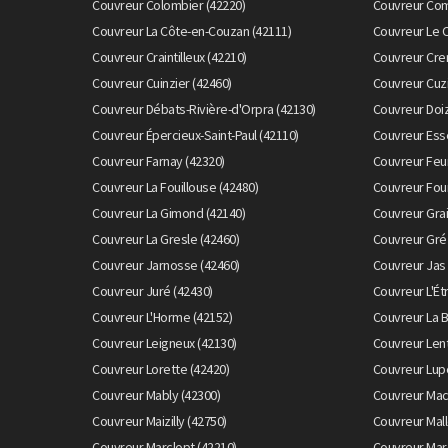
Couvreur Colombier (42220)
Couvreur Com
Couvreur La Côte-en-Couzan (42111)
Couvreur Le 
Couvreur Craintilleux (42210)
Couvreur Cre
Couvreur Cuinzier (42460)
Couvreur Cuzi
Couvreur Débats-Rivière-d'Orpra (42130)
Couvreur Doiz
Couvreur Épercieux-Saint-Paul (42110)
Couvreur Esse
Couvreur Farnay (42320)
Couvreur Feur
Couvreur La Fouillouse (42480)
Couvreur Fou
Couvreur La Gimond (42140)
Couvreur Grai
Couvreur La Gresle (42460)
Couvreur Gréz
Couvreur Jarnosse (42460)
Couvreur Jas 
Couvreur Juré (42430)
Couvreur L'Ét
Couvreur L'Horme (42152)
Couvreur La B
Couvreur Leigneux (42130)
Couvreur Lent
Couvreur Lorette (42420)
Couvreur Lup
Couvreur Mably (42300)
Couvreur Mac
Couvreur Maizilly (42750)
Couvreur Mall
Couvreur Marclopt (42210)
Couvreur Mar