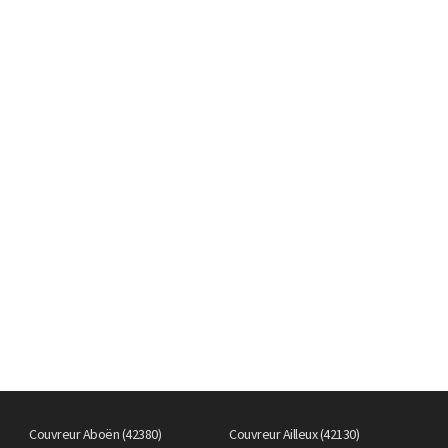
Couvreur Aboën (42380)
Couvreur Ailleux (42130)