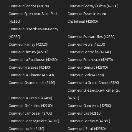
Couvreur Écoche (42670)
Couvreur Écotay-l'Olme (42600)
Couvreur Épercieux-Saint-Paul
Couvreur Essertines-en-
(42110)
Châtelneuf (42600)
Couvreur Essertines-en-Donzy
(42360)
Couvreur Estivareilles (42380)
Couvreur Farnay (42320)
Couvreur Feurs (42110)
Couvreur Firminy (42700)
Couvreur Fontanès (42140)
Couvreur La Fouillouse (42480)
Couvreur Fourneaux (42470)
Couvreur Fraisses (42490)
Couvreur Genilac (42800)
Couvreur La Gimond (42140)
Couvreur Graix (42220)
Couvreur Grammond (42140)
Couvreur La Grand-Croix (42320)
Couvreur Grézieux-le-Fromental
Couvreur La Gresle (42460)
(42600)
Couvreur Grézolles (42260)
Couvreur Gumières (42560)
Couvreur Jarnosse (42460)
Couvreur Jas (42110)
Couvreur Jeansagnière (42920)
Couvreur Jonzieux (42660)
Couvreur Juré (42430)
Couvreur L'Étrat (42580)