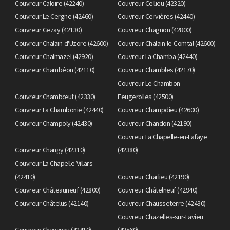
Couvreur Caloire (42240)
Couvreur Cellieu (42320)
Couvreur Le Cergne (42460)
Couvreur Cervières (42440)
Couvreur Cezay (42130)
Couvreur Chagnon (42800)
Couvreur Chalain-d'Uzore (42600)
Couvreur Chalain-le-Comtal (42600)
Couvreur Chalmazel (42920)
Couvreur La Chamba (42440)
Couvreur Chambéon (42110)
Couvreur Chambles (42170)
Couvreur Le Chambon-
Couvreur Chambœuf (42330)
Feugerolles (42500)
Couvreur La Chambonie (42440)
Couvreur Champdieu (42600)
Couvreur Champoly (42430)
Couvreur Chandon (42190)
Couvreur La Chapelle-en-Lafaye
Couvreur Changy (42310)
(42380)
Couvreur La Chapelle-Villars
(42410)
Couvreur Charlieu (42190)
Couvreur Châteauneuf (42800)
Couvreur Châtelneuf (42940)
Couvreur Châtelus (42140)
Couvreur Chausseterre (42430)
Couvreur Chazelles-sur-Lavieu
Couvreur Chavanay (42410)
(42560)