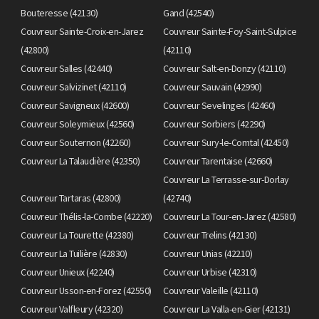
Bouteresse (42130)
Gand (42540)
Couvreur Sainte-Croix-en-Jarez
Couvreur Sainte-Foy-Saint-Sulpice
(42800)
(42110)
Couvreur Salles (42440)
Couvreur Salt-en-Donzy (42110)
Couvreur Salvizinet (42110)
Couvreur Sauvain (42990)
Couvreur Savigneux (42600)
Couvreur Sevelinges (42460)
Couvreur Soleymieux (42560)
Couvreur Sorbiers (42290)
Couvreur Souternon (42260)
Couvreur Sury-le-Comtal (42450)
Couvreur La Talaudière (42350)
Couvreur Tarentaise (42660)
Couvreur La Terrasse-sur-Dorlay
Couvreur Tartaras (42800)
(42740)
Couvreur Thélis-la-Combe (42220)
Couvreur La Tour-en-Jarez (42580)
Couvreur La Tourette (42380)
Couvreur Trelins (42130)
Couvreur La Tuilière (42830)
Couvreur Unias (42210)
Couvreur Unieux (42240)
Couvreur Urbise (42310)
Couvreur Usson-en-Forez (42550)
Couvreur Valeille (42110)
Couvreur Valfleury (42320)
Couvreur La Valla-en-Gier (42131)