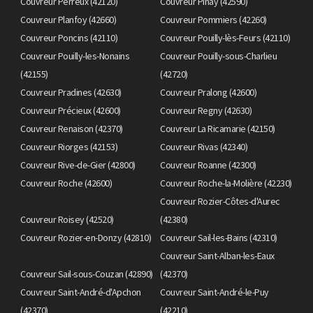
Couvreur Perreux (42120)
Couvreur Pinay (42590)
Couvreur Planfoy (42660)
Couvreur Pommiers (42260)
Couvreur Poncins (42110)
Couvreur Pouilly-lès-Feurs (42110)
Couvreur Pouilly-les-Nonains
Couvreur Pouilly-sous-Charlieu
(42155)
(42720)
Couvreur Pradines (42630)
Couvreur Pralong (42600)
Couvreur Précieux (42600)
Couvreur Regny (42630)
Couvreur Renaison (42370)
Couvreur La Ricamarie (42150)
Couvreur Riorges (42153)
Couvreur Rivas (42340)
Couvreur Rive-de-Gier (42800)
Couvreur Roanne (42300)
Couvreur Roche (42600)
Couvreur Roche-la-Molière (42230)
Couvreur Rozier-Côtes-d'Aurec
Couvreur Roisey (42520)
(42380)
Couvreur Rozier-en-Donzy (42810)
Couvreur Sail-les-Bains (42310)
Couvreur Saint-Alban-les-Eaux
Couvreur Sail-sous-Couzan (42890)
(42370)
Couvreur Saint-André-d'Apchon
Couvreur Saint-André-le-Puy
(42370)
(42210)