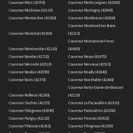
Couvreur Mars (42750)
Couvreur Merle-Leignec (42380)
Couvreur Mizérieux (42110)
Couvreur Montagny (42840)
Couvreur Montarcher (42380)
Couvreur Montbrison (42600)
Couvreur Montrond-les-Bains
Couvreur Montchal (42360)
(42210)
Couvreur Mornand-en-Forez
Couvreur Montverdun (42130)
(42600)
Couvreur Nandax (42720)
Couvreur Neaux (42470)
Couvreur Néronde (42510)
Couvreur Nervieux (42510)
Couvreur Neulise (42590)
Couvreur Noailly (42640)
Couvreur Noës (42370)
Couvreur Noirétable (42440)
Couvreur Notre-Dame-de-Boisset
Couvreur Nollieux (42260)
(42120)
Couvreur Ouches (42155)
Couvreur La Pacaudière (42310)
Couvreur Palogneux (42890)
Couvreur Panissières (42360)
Couvreur Parigny (42120)
Couvreur Pavezin (42410)
Couvreur Pélussin (42410)
Couvreur Périgneux (42380)