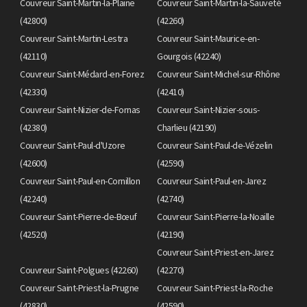
Couvreur Saint-Martin-la-Plaine
Couvreur Saint-Martin-la-Sauveté
(42800)
(42260)
Couvreur Saint-Martin-Lestra
Couvreur Saint-Maurice-en-
(42110)
Gourgois (42240)
Couvreur Saint-Médard-en-Forez
Couvreur Saint-Michel-sur-Rhône
(42330)
(42410)
Couvreur Saint-Nizier-de-Fornas
Couvreur Saint-Nizier-sous-
(42380)
Charlieu (42190)
Couvreur Saint-Paul-d'Uzore
Couvreur Saint-Paul-de-Vézelin
(42600)
(42590)
Couvreur Saint-Paul-en-Cornillon
Couvreur Saint-Paul-en-Jarez
(42240)
(42740)
Couvreur Saint-Pierre-de-Bœuf
Couvreur Saint-Pierre-la-Noaille
(42520)
(42190)
Couvreur Saint-Priest-en-Jarez
Couvreur Saint-Polgues (42260)
(42270)
Couvreur Saint-Priest-la-Prugne
Couvreur Saint-Priest-la-Roche
(42830)
(42590)