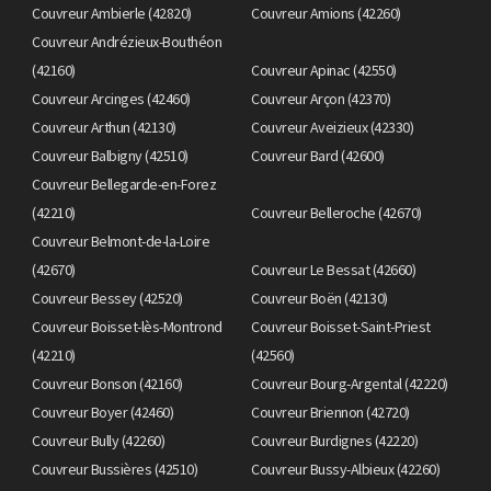
Couvreur Ambierle (42820)
Couvreur Amions (42260)
Couvreur Andrézieux-Bouthéon
(42160)
Couvreur Apinac (42550)
Couvreur Arcinges (42460)
Couvreur Arçon (42370)
Couvreur Arthun (42130)
Couvreur Aveizieux (42330)
Couvreur Balbigny (42510)
Couvreur Bard (42600)
Couvreur Bellegarde-en-Forez
(42210)
Couvreur Belleroche (42670)
Couvreur Belmont-de-la-Loire
(42670)
Couvreur Le Bessat (42660)
Couvreur Bessey (42520)
Couvreur Boën (42130)
Couvreur Boisset-lès-Montrond
Couvreur Boisset-Saint-Priest
(42210)
(42560)
Couvreur Bonson (42160)
Couvreur Bourg-Argental (42220)
Couvreur Boyer (42460)
Couvreur Briennon (42720)
Couvreur Bully (42260)
Couvreur Burdignes (42220)
Couvreur Bussières (42510)
Couvreur Bussy-Albieux (42260)