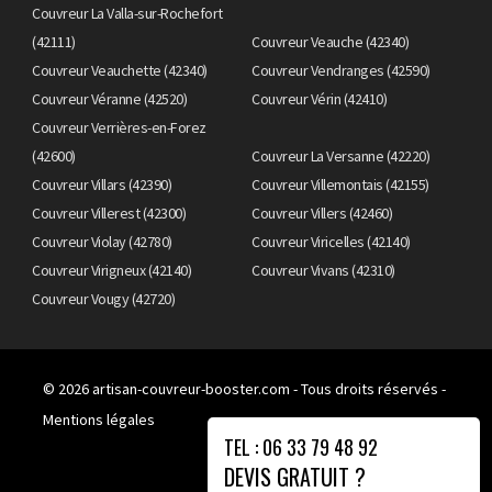
Couvreur La Valla-sur-Rochefort
(42111)
Couvreur Veauche (42340)
Couvreur Veauchette (42340)
Couvreur Vendranges (42590)
Couvreur Véranne (42520)
Couvreur Vérin (42410)
Couvreur Verrières-en-Forez
(42600)
Couvreur La Versanne (42220)
Couvreur Villars (42390)
Couvreur Villemontais (42155)
Couvreur Villerest (42300)
Couvreur Villers (42460)
Couvreur Violay (42780)
Couvreur Viricelles (42140)
Couvreur Virigneux (42140)
Couvreur Vivans (42310)
Couvreur Vougy (42720)
© 2026
artisan-couvreur-booster.com
- Tous droits réservés -
Mentions légales
TEL : 06 33 79 48 92
DEVIS GRATUIT ?