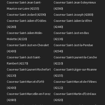
Couvreur Saint-Jean-Saint-
Couvreur Saint-Jean-Soleymieux
Maurice-sur-Loire (42155)
(42560)
Couvreur Saint-Jodard (42590)
Couvreur Saint-Joseph (42800)
Couvreur Saint-Julien-d'Oddes
Couvreur Saint-Julien-la-Vêtre
(42260)
(42440)
Couvreur Saint-Julien-Molin-
Couvreur Saint-Just-en-Bas
Molette (42220)
(42136)
Couvreur Saint-Just-en-Chevalet
Couvreur Saint-Just-la-Pendue
(42430)
(42540)
Couvreur Saint-Just-Saint-
Couvreur Saint-Laurent-la-Conche
Rambert (42170)
(42210)
Couvreur Saint-Laurent-Rochefort
Couvreur Saint-Léger-sur-Roanne
(42130)
(42155)
Couvreur Saint-Marcel-d'Urfé
Couvreur Saint-Marcel-de-Félines
(42430)
(42122)
Couvreur Saint-Marcellin-en-Forez
Couvreur Saint-Martin-d'Estréaux
(42680)
(42620)