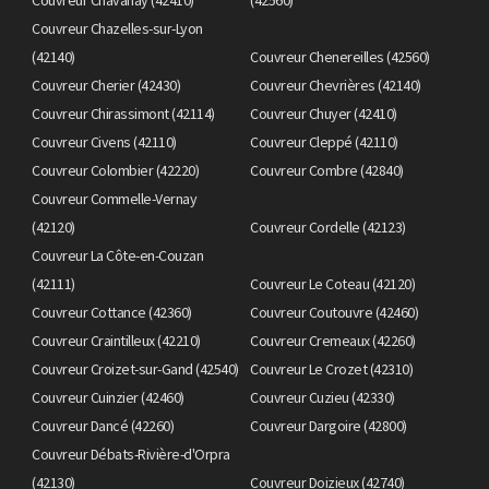
Couvreur Chazelles-sur-Lyon
(42140)
Couvreur Chenereilles (42560)
Couvreur Cherier (42430)
Couvreur Chevrières (42140)
Couvreur Chirassimont (42114)
Couvreur Chuyer (42410)
Couvreur Civens (42110)
Couvreur Cleppé (42110)
Couvreur Colombier (42220)
Couvreur Combre (42840)
Couvreur Commelle-Vernay
(42120)
Couvreur Cordelle (42123)
Couvreur La Côte-en-Couzan
(42111)
Couvreur Le Coteau (42120)
Couvreur Cottance (42360)
Couvreur Coutouvre (42460)
Couvreur Craintilleux (42210)
Couvreur Cremeaux (42260)
Couvreur Croizet-sur-Gand (42540)
Couvreur Le Crozet (42310)
Couvreur Cuinzier (42460)
Couvreur Cuzieu (42330)
Couvreur Dancé (42260)
Couvreur Dargoire (42800)
Couvreur Débats-Rivière-d'Orpra
(42130)
Couvreur Doizieux (42740)