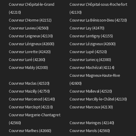
Couvreur L'Hôpital-le-Grand
Couvreur L'Hôpital-sous-Rochefort
(42210)
(42130)
Couvreur L'Horme (42152)
Couvreur La Bénisson-Dieu (42720)
Couvreur Lavieu (42560)
Couvreur Lay (42470)
Couvreur Leigneux (42130)
Couvreur Lentigny (42155)
Couvreur Lérigneux (42600)
Couvreur Lézigneux (42600)
Couvreur Lorette (42420)
Couvreur Lupé (42520)
Couvreur Luré (42260)
Couvreur Luriecq (42380)
Couvreur Mably (42300)
Couvreur Machézal (42114)
Couvreur Magneux-Haute-Rive
Couvreur Maclas (42520)
(42600)
Couvreur Maizilly (42750)
Couvreur Malleval (42520)
Couvreur Marcenod (42140)
Couvreur Marcilly-le-Châtel (42130)
Couvreur Marclopt (42210)
Couvreur Marcoux (42130)
Couvreur Margerie-Chantagret
(42560)
Couvreur Maringes (42140)
Couvreur Marlhes (42660)
Couvreur Marols (42560)