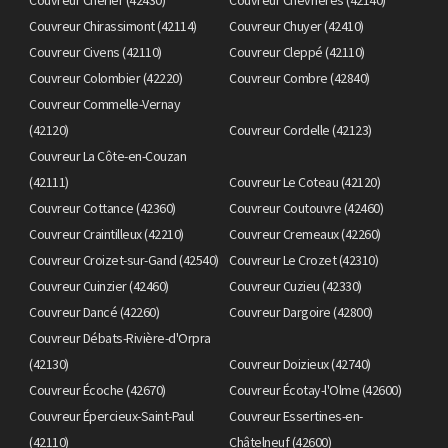
Couvreur Chirassimont (42114)
Couvreur Chuyer (42410)
Couvreur Civens (42110)
Couvreur Cleppé (42110)
Couvreur Colombier (42220)
Couvreur Combre (42840)
Couvreur Commelle-Vernay
(42120)
Couvreur Cordelle (42123)
Couvreur La Côte-en-Couzan
(42111)
Couvreur Le Coteau (42120)
Couvreur Cottance (42360)
Couvreur Coutouvre (42460)
Couvreur Craintilleux (42210)
Couvreur Cremeaux (42260)
Couvreur Croizet-sur-Gand (42540)
Couvreur Le Crozet (42310)
Couvreur Cuinzier (42460)
Couvreur Cuzieu (42330)
Couvreur Dancé (42260)
Couvreur Dargoire (42800)
Couvreur Débats-Rivière-d'Orpra
(42130)
Couvreur Doizieux (42740)
Couvreur Écoche (42670)
Couvreur Écotay-l'Olme (42600)
Couvreur Épercieux-Saint-Paul
Couvreur Essertines-en-
(42110)
Châtelneuf (42600)