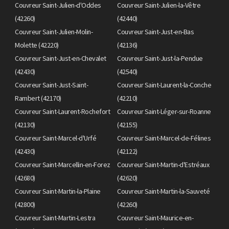
Couvreur Saint-Julien-d'Oddes
Couvreur Saint-Julien-la-Vêtre
(42260)
(42440)
Couvreur Saint-Julien-Molin-
Couvreur Saint-Just-en-Bas
Molette (42220)
(42136)
Couvreur Saint-Just-en-Chevalet
Couvreur Saint-Just-la-Pendue
(42430)
(42540)
Couvreur Saint-Just-Saint-
Couvreur Saint-Laurent-la-Conche
Rambert (42170)
(42210)
Couvreur Saint-Laurent-Rochefort
Couvreur Saint-Léger-sur-Roanne
(42130)
(42155)
Couvreur Saint-Marcel-d'Urfé
Couvreur Saint-Marcel-de-Félines
(42430)
(42122)
Couvreur Saint-Marcellin-en-Forez
Couvreur Saint-Martin-d'Estréaux
(42680)
(42620)
Couvreur Saint-Martin-la-Plaine
Couvreur Saint-Martin-la-Sauveté
(42800)
(42260)
Couvreur Saint-Martin-Lestra
Couvreur Saint-Maurice-en-