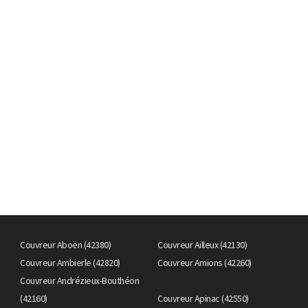
Couvreur Aboën (42380)
Couvreur Ailleux (42130)
Couvreur Ambierle (42820)
Couvreur Amions (42260)
Couvreur Andrézieux-Bouthéon
(42160)
Couvreur Apinac (42550)