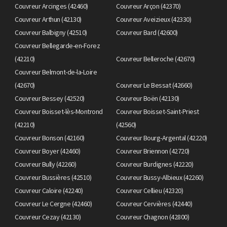
Couvreur Arcinges (42460)
Couvreur Arçon (42370)
Couvreur Arthun (42130)
Couvreur Aveizieux (42330)
Couvreur Balbigny (42510)
Couvreur Bard (42600)
Couvreur Bellegarde-en-Forez
(42210)
Couvreur Belleroche (42670)
Couvreur Belmont-de-la-Loire
(42670)
Couvreur Le Bessat (42660)
Couvreur Bessey (42520)
Couvreur Boën (42130)
Couvreur Boisset-lès-Montrond
Couvreur Boisset-Saint-Priest
(42210)
(42560)
Couvreur Bonson (42160)
Couvreur Bourg-Argental (42220)
Couvreur Boyer (42460)
Couvreur Briennon (42720)
Couvreur Bully (42260)
Couvreur Burdignes (42220)
Couvreur Bussières (42510)
Couvreur Bussy-Albieux (42260)
Couvreur Caloire (42240)
Couvreur Cellieu (42320)
Couvreur Le Cergne (42460)
Couvreur Cervières (42440)
Couvreur Cezay (42130)
Couvreur Chagnon (42800)