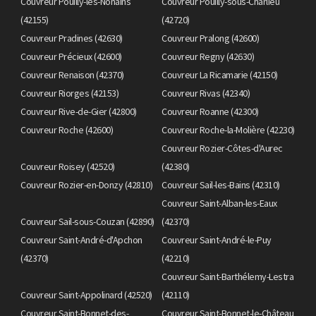
Couvreur Pouilly-les-Nonains
Couvreur Pouilly-sous-Charlieu
(42155)
(42720)
Couvreur Pradines (42630)
Couvreur Pralong (42600)
Couvreur Précieux (42600)
Couvreur Regny (42630)
Couvreur Renaison (42370)
Couvreur La Ricamarie (42150)
Couvreur Riorges (42153)
Couvreur Rivas (42340)
Couvreur Rive-de-Gier (42800)
Couvreur Roanne (42300)
Couvreur Roche (42600)
Couvreur Roche-la-Molière (42230)
Couvreur Rozier-Côtes-d'Aurec
Couvreur Roisey (42520)
(42380)
Couvreur Rozier-en-Donzy (42810)
Couvreur Sail-les-Bains (42310)
Couvreur Saint-Alban-les-Eaux
Couvreur Sail-sous-Couzan (42890)
(42370)
Couvreur Saint-André-d'Apchon
Couvreur Saint-André-le-Puy
(42370)
(42210)
Couvreur Saint-Barthélemy-Lestra
Couvreur Saint-Appolinard (42520)
(42110)
Couvreur Saint-Bonnet-des-
Couvreur Saint-Bonnet-le-Château