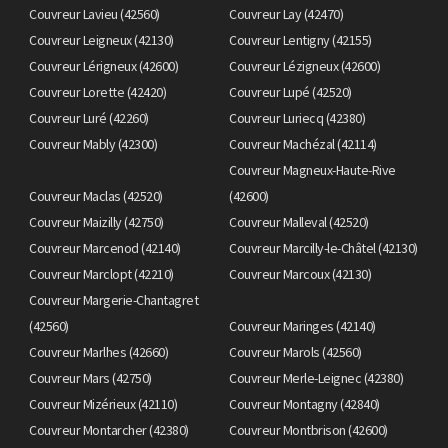
Couvreur Lavieu (42560)
Couvreur Lay (42470)
Couvreur Leigneux (42130)
Couvreur Lentigny (42155)
Couvreur Lérigneux (42600)
Couvreur Lézigneux (42600)
Couvreur Lorette (42420)
Couvreur Lupé (42520)
Couvreur Luré (42260)
Couvreur Luriecq (42380)
Couvreur Mably (42300)
Couvreur Machézal (42114)
Couvreur Magneux-Haute-Rive
Couvreur Maclas (42520)
(42600)
Couvreur Maizilly (42750)
Couvreur Malleval (42520)
Couvreur Marcenod (42140)
Couvreur Marcilly-le-Châtel (42130)
Couvreur Marclopt (42210)
Couvreur Marcoux (42130)
Couvreur Margerie-Chantagret
(42560)
Couvreur Maringes (42140)
Couvreur Marlhes (42660)
Couvreur Marols (42560)
Couvreur Mars (42750)
Couvreur Merle-Leignec (42380)
Couvreur Mizérieux (42110)
Couvreur Montagny (42840)
Couvreur Montarcher (42380)
Couvreur Montbrison (42600)