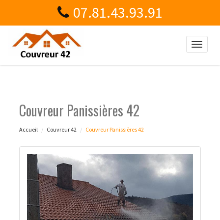
07.81.43.93.91
Toggle
naviga
Couvreur Panissières 42
Accueil
Couvreur 42
Couvreur Panissières 42