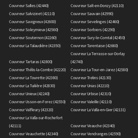
Couvreur Salles (42440)
Couvreur Salt-en-Donzy (42110)
Couvreur Salvizinet (42110)
Couvreur Sauvain (42990)
Couvreur Savigneux (42600)
Couvreur Sevelinges (42460)
Couvreur Soleymieux (42560)
Couvreur Sorbiers (42290)
Couvreur Souternon (42260)
Couvreur Sury-le-Comtal (42450)
Couvreur La Talaudière (42350)
Couvreur Tarentaise (42660)
Couvreur La Terrasse-sur-Dorlay
Couvreur Tartaras (42800)
(42740)
Couvreur Thélis-la-Combe (42220)
Couvreur La Tour-en-Jarez (42580)
Couvreur La Tourette (42380)
Couvreur Trelins (42130)
Couvreur La Tuilière (42830)
Couvreur Unias (42210)
Couvreur Unieux (42240)
Couvreur Urbise (42310)
Couvreur Usson-en-Forez (42550)
Couvreur Valeille (42110)
Couvreur Valfleury (42320)
Couvreur La Valla-en-Gier (42131)
Couvreur La Valla-sur-Rochefort
(42111)
Couvreur Veauche (42340)
Couvreur Veauchette (42340)
Couvreur Vendranges (42590)