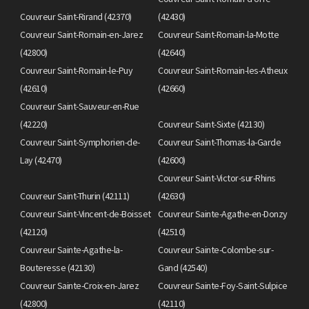
Couvreur Saint-Rirand (42370)
(42430)
Couvreur Saint-Romain-en-Jarez
Couvreur Saint-Romain-la-Motte
(42800)
(42640)
Couvreur Saint-Romain-le-Puy
Couvreur Saint-Romain-les-Atheux
(42610)
(42660)
Couvreur Saint-Sauveur-en-Rue
(42220)
Couvreur Saint-Sixte (42130)
Couvreur Saint-Symphorien-de-
Couvreur Saint-Thomas-la-Garde
Lay (42470)
(42600)
Couvreur Saint-Victor-sur-Rhins
Couvreur Saint-Thurin (42111)
(42630)
Couvreur Saint-Vincent-de-Boisset
Couvreur Sainte-Agathe-en-Donzy
(42120)
(42510)
Couvreur Sainte-Agathe-la-
Couvreur Sainte-Colombe-sur-
Bouteresse (42130)
Gand (42540)
Couvreur Sainte-Croix-en-Jarez
Couvreur Sainte-Foy-Saint-Sulpice
(42800)
(42110)