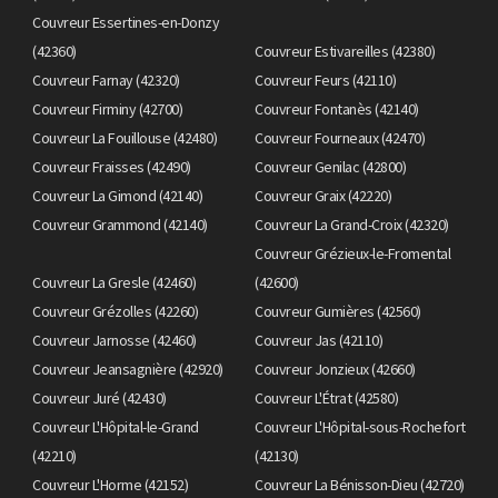
Couvreur Essertines-en-Donzy
(42360)
Couvreur Estivareilles (42380)
Couvreur Farnay (42320)
Couvreur Feurs (42110)
Couvreur Firminy (42700)
Couvreur Fontanès (42140)
Couvreur La Fouillouse (42480)
Couvreur Fourneaux (42470)
Couvreur Fraisses (42490)
Couvreur Genilac (42800)
Couvreur La Gimond (42140)
Couvreur Graix (42220)
Couvreur Grammond (42140)
Couvreur La Grand-Croix (42320)
Couvreur Grézieux-le-Fromental
Couvreur La Gresle (42460)
(42600)
Couvreur Grézolles (42260)
Couvreur Gumières (42560)
Couvreur Jarnosse (42460)
Couvreur Jas (42110)
Couvreur Jeansagnière (42920)
Couvreur Jonzieux (42660)
Couvreur Juré (42430)
Couvreur L'Étrat (42580)
Couvreur L'Hôpital-le-Grand
Couvreur L'Hôpital-sous-Rochefort
(42210)
(42130)
Couvreur L'Horme (42152)
Couvreur La Bénisson-Dieu (42720)