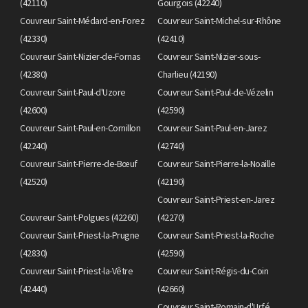
(42110)
Gourgois (42240)
Couvreur Saint-Médard-en-Forez
Couvreur Saint-Michel-sur-Rhône
(42330)
(42410)
Couvreur Saint-Nizier-de-Fornas
Couvreur Saint-Nizier-sous-
(42380)
Charlieu (42190)
Couvreur Saint-Paul-d'Uzore
Couvreur Saint-Paul-de-Vézelin
(42600)
(42590)
Couvreur Saint-Paul-en-Cornillon
Couvreur Saint-Paul-en-Jarez
(42240)
(42740)
Couvreur Saint-Pierre-de-Bœuf
Couvreur Saint-Pierre-la-Noaille
(42520)
(42190)
Couvreur Saint-Priest-en-Jarez
Couvreur Saint-Polgues (42260)
(42270)
Couvreur Saint-Priest-la-Prugne
Couvreur Saint-Priest-la-Roche
(42830)
(42590)
Couvreur Saint-Priest-la-Vêtre
Couvreur Saint-Régis-du-Coin
(42440)
(42660)
Couvreur Saint-Romain-d'Urfé