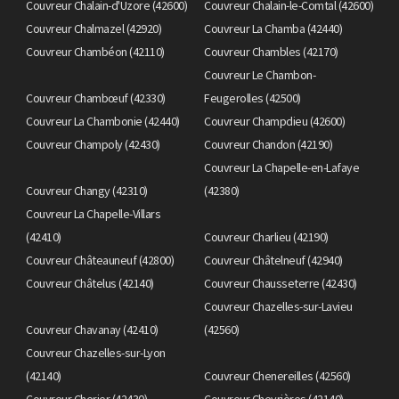
Couvreur Chalain-d'Uzore (42600)
Couvreur Chalain-le-Comtal (42600)
Couvreur Chalmazel (42920)
Couvreur La Chamba (42440)
Couvreur Chambéon (42110)
Couvreur Chambles (42170)
Couvreur Le Chambon-
Couvreur Chambœuf (42330)
Feugerolles (42500)
Couvreur La Chambonie (42440)
Couvreur Champdieu (42600)
Couvreur Champoly (42430)
Couvreur Chandon (42190)
Couvreur La Chapelle-en-Lafaye
Couvreur Changy (42310)
(42380)
Couvreur La Chapelle-Villars
(42410)
Couvreur Charlieu (42190)
Couvreur Châteauneuf (42800)
Couvreur Châtelneuf (42940)
Couvreur Châtelus (42140)
Couvreur Chausseterre (42430)
Couvreur Chazelles-sur-Lavieu
Couvreur Chavanay (42410)
(42560)
Couvreur Chazelles-sur-Lyon
(42140)
Couvreur Chenereilles (42560)
Couvreur Cherier (42430)
Couvreur Chevrières (42140)