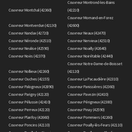
Couvreur Montrond-les-Bains
Couvreur Montchal (42360)
(42210)
Couvreur Mornand-en-Forez
Couvreur Montverdun (42130)
(42600)
Couvreur Nandax (42720)
Couvreur Neaux (42470)
Couvreur Néronde (42510)
Couvreur Nervieux (42510)
Couvreur Neulise (42590)
Couvreur Noailly (42640)
Couvreur Noës (42370)
Couvreur Noirétable (42440)
Couvreur Notre-Dame-de-Boisset
Couvreur Nollieux (42260)
(42120)
Couvreur Ouches (42155)
Couvreur La Pacaudière (42310)
Couvreur Palogneux (42890)
Couvreur Panissières (42360)
Couvreur Parigny (42120)
Couvreur Pavezin (42410)
Couvreur Pélussin (42410)
Couvreur Périgneux (42380)
Couvreur Perreux (42120)
Couvreur Pinay (42590)
Couvreur Planfoy (42660)
Couvreur Pommiers (42260)
Couvreur Poncins (42110)
Couvreur Pouilly-lès-Feurs (42110)