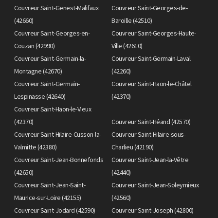
Couvreur Saint-Genest-Malifaux
Couvreur Saint-Georges-de-
(42660)
Baroille (42510)
Couvreur Saint-Georges-en-
Couvreur Saint-Georges-Haute-
Couzan (42990)
Ville (42610)
Couvreur Saint-Germain-la-
Couvreur Saint-Germain-Laval
Montagne (42670)
(42260)
Couvreur Saint-Germain-
Couvreur Saint-Haon-le-Châtel
Lespinasse (42640)
(42370)
Couvreur Saint-Haon-le-Vieux
(42370)
Couvreur Saint-Héand (42570)
Couvreur Saint-Hilaire-Cusson-la-
Couvreur Saint-Hilaire-sous-
Valmitte (42380)
Charlieu (42190)
Couvreur Saint-Jean-Bonnefonds
Couvreur Saint-Jean-la-Vêtre
(42650)
(42440)
Couvreur Saint-Jean-Saint-
Couvreur Saint-Jean-Soleymieux
Maurice-sur-Loire (42155)
(42560)
Couvreur Saint-Jodard (42590)
Couvreur Saint-Joseph (42800)