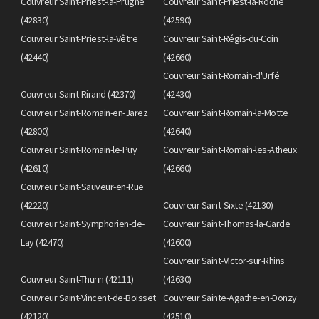
Couvreur Saint-Priest-la-Prugne
Couvreur Saint-Priest-la-Roche
(42830)
(42590)
Couvreur Saint-Priest-la-Vêtre
Couvreur Saint-Régis-du-Coin
(42440)
(42660)
Couvreur Saint-Romain-d'Urfé
Couvreur Saint-Rirand (42370)
(42430)
Couvreur Saint-Romain-en-Jarez
Couvreur Saint-Romain-la-Motte
(42800)
(42640)
Couvreur Saint-Romain-le-Puy
Couvreur Saint-Romain-les-Atheux
(42610)
(42660)
Couvreur Saint-Sauveur-en-Rue
(42220)
Couvreur Saint-Sixte (42130)
Couvreur Saint-Symphorien-de-
Couvreur Saint-Thomas-la-Garde
Lay (42470)
(42600)
Couvreur Saint-Victor-sur-Rhins
Couvreur Saint-Thurin (42111)
(42630)
Couvreur Saint-Vincent-de-Boisset
Couvreur Sainte-Agathe-en-Donzy
(42120)
(42510)