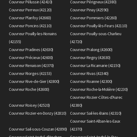
Couvreur Pélussin (42410)
Couvreur Périgneux (42380)
Couvreur Perreux (42120)
Couvreur Pinay (42590)
Couvreur Planfoy (42660)
Couvreur Pommiers (42260)
Couvreur Poncins (42110)
Couvreur Pouilly-lès-Feurs (42110)
Couvreur Pouilly-les-Nonains
Couvreur Pouilly-sous-Charlieu
(42155)
(42720)
Couvreur Pradines (42630)
Couvreur Pralong (42600)
Couvreur Précieux (42600)
Couvreur Regny (42630)
Couvreur Renaison (42370)
Couvreur La Ricamarie (42150)
Couvreur Riorges (42153)
Couvreur Rivas (42340)
Couvreur Rive-de-Gier (42800)
Couvreur Roanne (42300)
Couvreur Roche (42600)
Couvreur Roche-la-Molière (42230)
Couvreur Rozier-Côtes-d'Aurec
Couvreur Roisey (42520)
(42380)
Couvreur Rozier-en-Donzy (42810)
Couvreur Sail-les-Bains (42310)
Couvreur Saint-Alban-les-Eaux
Couvreur Sail-sous-Couzan (42890)
(42370)
Couvreur Saint-André-d'Apchon
Couvreur Saint-André-le-Puy