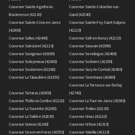
Couvreur Sainte-Agathe-la-
Couvreur Sainte-Colombe-sur-
Bouteresse (42130)
Gand (42540)
Couvreur Sainte-Croix-en-Jarez
Couvreur Sainte-Foy-Saint-Sulpice
(42800)
(42110)
Couvreur Salles (42440)
Couvreur Salt-en-Donzy (42110)
Couvreur Salvizinet (42110)
Couvreur Sauvain (42990)
Couvreur Savigneux (42600)
Couvreur Sevelinges (42460)
Couvreur Soleymieux (42560)
Couvreur Sorbiers (42290)
Couvreur Souternon (42260)
Couvreur Sury-le-Comtal (42450)
Couvreur La Talaudière (42350)
Couvreur Tarentaise (42660)
Couvreur La Terrasse-sur-Dorlay
Couvreur Tartaras (42800)
(42740)
Couvreur Thélis-la-Combe (42220)
Couvreur La Tour-en-Jarez (42580)
Couvreur La Tourette (42380)
Couvreur Trelins (42130)
Couvreur La Tuilière (42830)
Couvreur Unias (42210)
Couvreur Unieux (42240)
Couvreur Urbise (42310)
Couvreur Usson-en-Forez (42550)
Couvreur Valeille (42110)