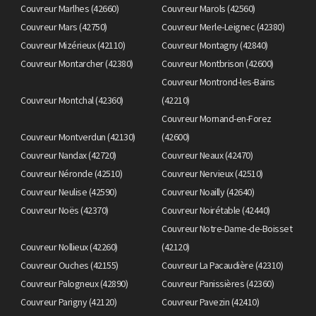
Couvreur Marlhes (42660)
Couvreur Marols (42560)
Couvreur Mars (42750)
Couvreur Merle-Leignec (42380)
Couvreur Mizérieux (42110)
Couvreur Montagny (42840)
Couvreur Montarcher (42380)
Couvreur Montbrison (42600)
Couvreur Montrond-les-Bains
Couvreur Montchal (42360)
(42210)
Couvreur Mornand-en-Forez
Couvreur Montverdun (42130)
(42600)
Couvreur Nandax (42720)
Couvreur Neaux (42470)
Couvreur Néronde (42510)
Couvreur Nervieux (42510)
Couvreur Neulise (42590)
Couvreur Noailly (42640)
Couvreur Noës (42370)
Couvreur Noirétable (42440)
Couvreur Notre-Dame-de-Boisset
Couvreur Nollieux (42260)
(42120)
Couvreur Ouches (42155)
Couvreur La Pacaudière (42310)
Couvreur Palogneux (42890)
Couvreur Panissières (42360)
Couvreur Parigny (42120)
Couvreur Pavezin (42410)