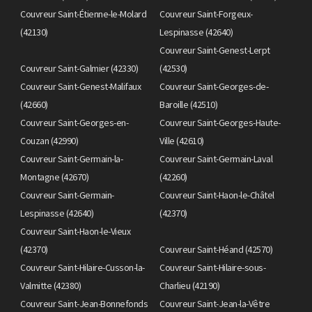
Couvreur Saint-Étienne-le-Molard
Couvreur Saint-Forgeux-
(42130)
Lespinasse (42640)
Couvreur Saint-Genest-Lerpt
Couvreur Saint-Galmier (42330)
(42530)
Couvreur Saint-Genest-Malifaux
Couvreur Saint-Georges-de-
(42660)
Baroille (42510)
Couvreur Saint-Georges-en-
Couvreur Saint-Georges-Haute-
Couzan (42990)
Ville (42610)
Couvreur Saint-Germain-la-
Couvreur Saint-Germain-Laval
Montagne (42670)
(42260)
Couvreur Saint-Germain-
Couvreur Saint-Haon-le-Châtel
Lespinasse (42640)
(42370)
Couvreur Saint-Haon-le-Vieux
(42370)
Couvreur Saint-Héand (42570)
Couvreur Saint-Hilaire-Cusson-la-
Couvreur Saint-Hilaire-sous-
Valmitte (42380)
Charlieu (42190)
Couvreur Saint-Jean-Bonnefonds
Couvreur Saint-Jean-la-Vêtre