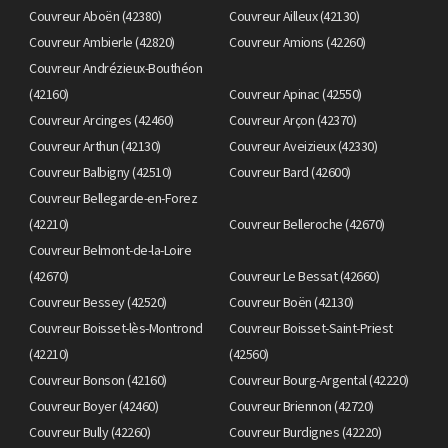
Couvreur Aboën (42380)
Couvreur Ailleux (42130)
Couvreur Ambierle (42820)
Couvreur Amions (42260)
Couvreur Andrézieux-Bouthéon
(42160)
Couvreur Apinac (42550)
Couvreur Arcinges (42460)
Couvreur Arçon (42370)
Couvreur Arthun (42130)
Couvreur Aveizieux (42330)
Couvreur Balbigny (42510)
Couvreur Bard (42600)
Couvreur Bellegarde-en-Forez
(42210)
Couvreur Belleroche (42670)
Couvreur Belmont-de-la-Loire
(42670)
Couvreur Le Bessat (42660)
Couvreur Bessey (42520)
Couvreur Boën (42130)
Couvreur Boisset-lès-Montrond
Couvreur Boisset-Saint-Priest
(42210)
(42560)
Couvreur Bonson (42160)
Couvreur Bourg-Argental (42220)
Couvreur Boyer (42460)
Couvreur Briennon (42720)
Couvreur Bully (42260)
Couvreur Burdignes (42220)