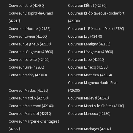
Couvreur Juré (42430)
Couvreur L'Étrat (42580)
Couvreur L'Hôpital-le-Grand
Couvreur L'Hôpital-sous-Rochefort
(42210)
(42130)
Couvreur L'Horme (42152)
Couvreur La Bénisson-Dieu (42720)
Couvreur Lavieu (42560)
Couvreur Lay (42470)
Couvreur Leigneux (42130)
Couvreur Lentigny (42155)
Couvreur Lérigneux (42600)
Couvreur Lézigneux (42600)
Couvreur Lorette (42420)
Couvreur Lupé (42520)
Couvreur Luré (42260)
Couvreur Luriecq (42380)
Couvreur Mably (42300)
Couvreur Machézal (42114)
Couvreur Magneux-Haute-Rive
Couvreur Maclas (42520)
(42600)
Couvreur Maizilly (42750)
Couvreur Malleval (42520)
Couvreur Marcenod (42140)
Couvreur Marcilly-le-Châtel (42130)
Couvreur Marclopt (42210)
Couvreur Marcoux (42130)
Couvreur Margerie-Chantagret
(42560)
Couvreur Maringes (42140)