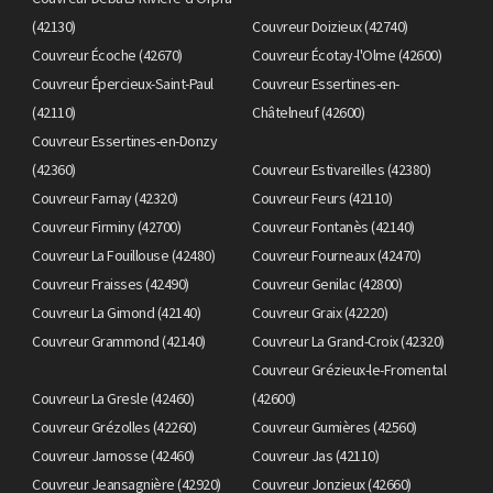
(42130)
Couvreur Doizieux (42740)
Couvreur Écoche (42670)
Couvreur Écotay-l'Olme (42600)
Couvreur Épercieux-Saint-Paul
Couvreur Essertines-en-
(42110)
Châtelneuf (42600)
Couvreur Essertines-en-Donzy
(42360)
Couvreur Estivareilles (42380)
Couvreur Farnay (42320)
Couvreur Feurs (42110)
Couvreur Firminy (42700)
Couvreur Fontanès (42140)
Couvreur La Fouillouse (42480)
Couvreur Fourneaux (42470)
Couvreur Fraisses (42490)
Couvreur Genilac (42800)
Couvreur La Gimond (42140)
Couvreur Graix (42220)
Couvreur Grammond (42140)
Couvreur La Grand-Croix (42320)
Couvreur Grézieux-le-Fromental
Couvreur La Gresle (42460)
(42600)
Couvreur Grézolles (42260)
Couvreur Gumières (42560)
Couvreur Jarnosse (42460)
Couvreur Jas (42110)
Couvreur Jeansagnière (42920)
Couvreur Jonzieux (42660)