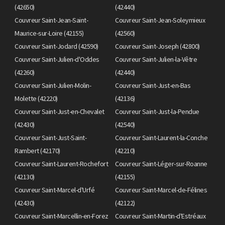
(42650)
(42440)
Couvreur Saint-Jean-Saint-
Couvreur Saint-Jean-Soleymieux
Maurice-sur-Loire (42155)
(42560)
Couvreur Saint-Jodard (42590)
Couvreur Saint-Joseph (42800)
Couvreur Saint-Julien-d'Oddes
Couvreur Saint-Julien-la-Vêtre
(42260)
(42440)
Couvreur Saint-Julien-Molin-
Couvreur Saint-Just-en-Bas
Molette (42220)
(42136)
Couvreur Saint-Just-en-Chevalet
Couvreur Saint-Just-la-Pendue
(42430)
(42540)
Couvreur Saint-Just-Saint-
Couvreur Saint-Laurent-la-Conche
Rambert (42170)
(42210)
Couvreur Saint-Laurent-Rochefort
Couvreur Saint-Léger-sur-Roanne
(42130)
(42155)
Couvreur Saint-Marcel-d'Urfé
Couvreur Saint-Marcel-de-Félines
(42430)
(42122)
Couvreur Saint-Marcellin-en-Forez
Couvreur Saint-Martin-d'Estréaux