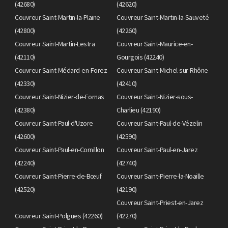
(42680)
(42620)
Couvreur Saint-Martin-la-Plaine
Couvreur Saint-Martin-la-Sauveté
(42800)
(42260)
Couvreur Saint-Martin-Lestra
Couvreur Saint-Maurice-en-
(42110)
Gourgois (42240)
Couvreur Saint-Médard-en-Forez
Couvreur Saint-Michel-sur-Rhône
(42330)
(42410)
Couvreur Saint-Nizier-de-Fornas
Couvreur Saint-Nizier-sous-
(42380)
Charlieu (42190)
Couvreur Saint-Paul-d'Uzore
Couvreur Saint-Paul-de-Vézelin
(42600)
(42590)
Couvreur Saint-Paul-en-Cornillon
Couvreur Saint-Paul-en-Jarez
(42240)
(42740)
Couvreur Saint-Pierre-de-Bœuf
Couvreur Saint-Pierre-la-Noaille
(42520)
(42190)
Couvreur Saint-Priest-en-Jarez
Couvreur Saint-Polgues (42260)
(42270)