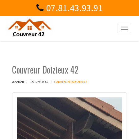
07.81.43.93.91
Toggle
naviga
Couvreur Doizieux 42
Accueil
Couvreur 42
Couvreur Doizieux 42