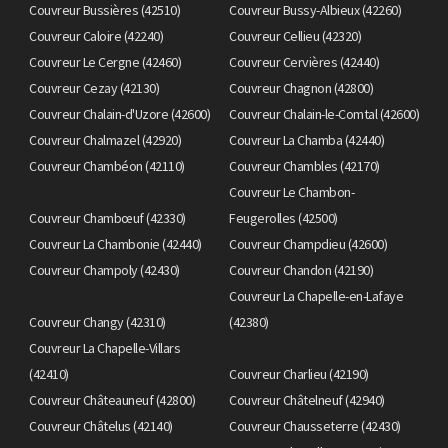
Couvreur Bussières (42510)
Couvreur Bussy-Albieux (42260)
Couvreur Caloire (42240)
Couvreur Cellieu (42320)
Couvreur Le Cergne (42460)
Couvreur Cervières (42440)
Couvreur Cezay (42130)
Couvreur Chagnon (42800)
Couvreur Chalain-d'Uzore (42600)
Couvreur Chalain-le-Comtal (42600)
Couvreur Chalmazel (42920)
Couvreur La Chamba (42440)
Couvreur Chambéon (42110)
Couvreur Chambles (42170)
Couvreur Le Chambon-
Couvreur Chambœuf (42330)
Feugerolles (42500)
Couvreur La Chambonie (42440)
Couvreur Champdieu (42600)
Couvreur Champoly (42430)
Couvreur Chandon (42190)
Couvreur La Chapelle-en-Lafaye
Couvreur Changy (42310)
(42380)
Couvreur La Chapelle-Villars
(42410)
Couvreur Charlieu (42190)
Couvreur Châteauneuf (42800)
Couvreur Châtelneuf (42940)
Couvreur Châtelus (42140)
Couvreur Chausseterre (42430)