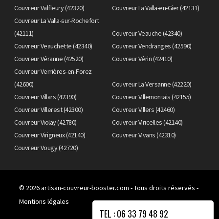
Couvreur Valfleury (42320)
Couvreur La Valla-en-Gier (42131)
Couvreur La Valla-sur-Rochefort
(42111)
Couvreur Veauche (42340)
Couvreur Veauchette (42340)
Couvreur Vendranges (42590)
Couvreur Véranne (42520)
Couvreur Vérin (42410)
Couvreur Verrières-en-Forez
(42600)
Couvreur La Versanne (42220)
Couvreur Villars (42390)
Couvreur Villemontais (42155)
Couvreur Villerest (42300)
Couvreur Villers (42460)
Couvreur Violay (42780)
Couvreur Viricelles (42140)
Couvreur Virigneux (42140)
Couvreur Vivans (42310)
Couvreur Vougy (42720)
© 2026
artisan-couvreur-booster.com
- Tous droits réservés -
Mentions légales
TEL : 06 33 79 48 92