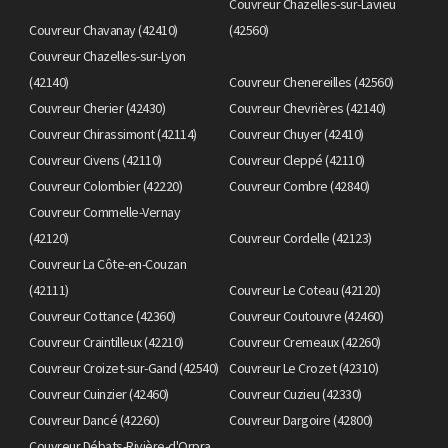
Couvreur Chazelles-sur-Lavieu
Couvreur Chavanay (42410)
(42560)
Couvreur Chazelles-sur-Lyon
(42140)
Couvreur Chenereilles (42560)
Couvreur Cherier (42430)
Couvreur Chevrières (42140)
Couvreur Chirassimont (42114)
Couvreur Chuyer (42410)
Couvreur Civens (42110)
Couvreur Cleppé (42110)
Couvreur Colombier (42220)
Couvreur Combre (42840)
Couvreur Commelle-Vernay
(42120)
Couvreur Cordelle (42123)
Couvreur La Côte-en-Couzan
(42111)
Couvreur Le Coteau (42120)
Couvreur Cottance (42360)
Couvreur Coutouvre (42460)
Couvreur Craintilleux (42210)
Couvreur Cremeaux (42260)
Couvreur Croizet-sur-Gand (42540)
Couvreur Le Crozet (42310)
Couvreur Cuinzier (42460)
Couvreur Cuzieu (42330)
Couvreur Dancé (42260)
Couvreur Dargoire (42800)
Couvreur Débats-Rivière-d'Orpra