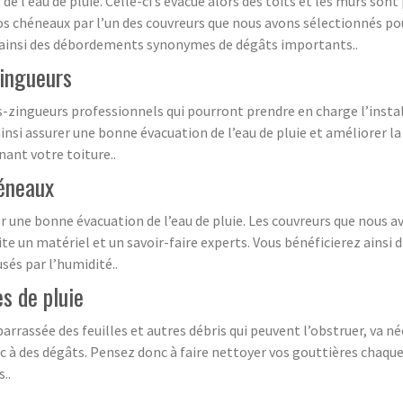
 l’eau de pluie. Celle-ci s’évacue alors des toits et les murs sont
os chéneaux par l’un des couvreurs que nous avons sélectionnés pour
ez ainsi des débordements synonymes de dégâts importants..
zingueurs
zingueurs professionnels qui pourront prendre en charge l’install
ainsi assurer une bonne évacuation de l’eau de pluie et améliorer l
ant votre toiture..
héneaux
r une bonne évacuation de l’eau de pluie. Les couvreurs que nous 
ite un matériel et un savoir-faire experts. Vous bénéficierez ainsi
sés par l’humidité..
s de pluie
rrassée des feuilles et autres débris qui peuvent l’obstruer, va né
 des dégâts. Pensez donc à faire nettoyer vos gouttières chaque a
..