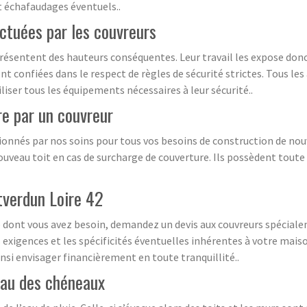
et échafaudages éventuels..
ectuées par les couvreurs
eprésentent des hauteurs conséquentes. Leur travail les expose don
 sont confiées dans le respect de règles de sécurité strictes. Tous 
liser tous les équipements nécessaires à leur sécurité..
re par un couvreur
ionnés par nos soins pour tous vos besoins de construction de nouv
ouveau toit en cas de surcharge de couverture. Ils possèdent toute l
tverdun Loire 42
re dont vous avez besoin, demandez un devis aux couvreurs spéciale
exigences et les spécificités éventuelles inhérentes à votre maiso
insi envisager financièrement en toute tranquillité..
eau des chéneaux