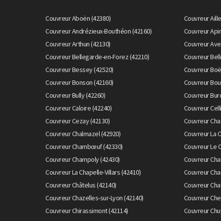
Couvreur Aboën (42380)
Couvreur Aill
Couvreur Andrézieux-Bouthéon (42160)
Couvreur Apin
Couvreur Arthun (42130)
Couvreur Avei
Couvreur Bellegarde-en-Forez (42210)
Couvreur Bell
Couvreur Bessey (42520)
Couvreur Boë
Couvreur Bonson (42160)
Couvreur Bou
Couvreur Bully (42260)
Couvreur Bur
Couvreur Caloire (42240)
Couvreur Cell
Couvreur Cezay (42130)
Couvreur Cha
Couvreur Chalmazel (42920)
Couvreur La 
Couvreur Chambœuf (42330)
Couvreur Le 
Couvreur Champoly (42430)
Couvreur Cha
Couvreur La Chapelle-Villars (42410)
Couvreur Char
Couvreur Châtelus (42140)
Couvreur Cha
Couvreur Chazelles-sur-Lyon (42140)
Couvreur Chen
Couvreur Chirassimont (42114)
Couvreur Chu