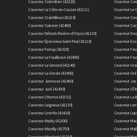
Couvreur Colombier (42220)
Couvreur Com
Couvreur La Côte-en-Couzan (42111)
Couvreur Le 
Couvreur Craintilleux (42210)
Couvreur Cre
Couvreur Cuinzier (42460)
Couvreur Cuzi
Couvreur Débats-Rivière-d'Orpra (42130)
Couvreur Doiz
Couvreur Épercieux-Saint-Paul (42110)
Couvreur Esse
Couvreur Farnay (42320)
Couvreur Feur
Couvreur La Fouillouse (42480)
Couvreur Fou
Couvreur La Gimond (42140)
Couvreur Grai
Couvreur La Gresle (42460)
Couvreur Gréz
Couvreur Jarnosse (42460)
Couvreur Jas 
Couvreur Juré (42430)
Couvreur L'Ét
Couvreur L'Horme (42152)
Couvreur La B
Couvreur Leigneux (42130)
Couvreur Lent
Couvreur Lorette (42420)
Couvreur Lup
Couvreur Mably (42300)
Couvreur Mac
Couvreur Maizilly (42750)
Couvreur Mall
Couvreur Marclopt (42210)
Couvreur Mar