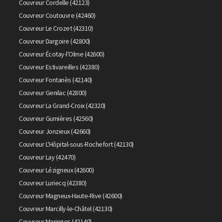
Couvreur Cordelle (42123)
Couvreur Coutouvre (42460)
Couvreur Le Crozet (42310)
Couvreur Dargoire (42800)
Couvreur Écotay-l'Olme (42600)
Couvreur Estivareilles (42380)
Couvreur Fontanès (42140)
Couvreur Genilac (42800)
Couvreur La Grand-Croix (42320)
Couvreur Gumières (42560)
Couvreur Jonzieux (42660)
Couvreur L'Hôpital-sous-Rochefort (42130)
Couvreur Lay (42470)
Couvreur Lézigneux (42600)
Couvreur Luriecq (42380)
Couvreur Magneux-Haute-Rive (42600)
Couvreur Marcilly-le-Châtel (42130)
Couvreur Maringes (42140)