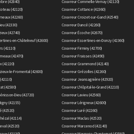
bre (42840)
Couvreur Commelle-Vernay (42120)
Coteau (42120)
Couvreur Cottance (42360)
meaux (42260)
Couvreur Croizet-sur-Gand (42540)
eu (42330)
Couvreur Dancé (42260)
ieux (42740)
Couvreur Écoche (42670)
rtines-en-Châtelneuf (42600)
Couvreur Essertines-en-Donzy (42360)
s (42110)
Couvreur Firminy (42700)
rneaux (42470)
Couvreur Fraisses (42490)
x (42220)
Couvreur Grammond (42140)
ieux-le-Fromental (42600)
Couvreur Grézolles (42260)
(42110)
Couvreur Jeansagnière (42920)
rat (42580)
Couvreur L'Hôpital-le-Grand (42210)
énisson-Dieu (42720)
Couvreur Lavieu (42560)
igny (42155)
Couvreur Lérigneux (42600)
é (42520)
Couvreur Luré (42260)
hézal (42114)
Couvreur Maclas (42520)
eval (42520)
Couvreur Marcenod (42140)
coux (42130)
Couvreur Margerie-Chantagret (42560)