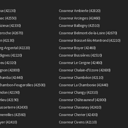
eux (42130)
Couvreur Ambierle (42820)
ac (42550)
Couvreur Arcinges (42460)
zieux (42330)
Couvreur Balbigny (42510)
eroche (42670)
Couvreur Belmont-de-la-Loire (42670)
n (42130)
Couvreur Boisset-lès-Montrond (42210)
rg-Argental (42220)
Couvreur Boyer (42460)
dignes (42220)
Couvreur Bussières (42510)
ieu (42320)
Couvreur Le Cergne (42460)
gnon (42800)
Couvreur Chalain-d'Uzore (42600)
Chamba (42440)
Couvreur Chambéon (42110)
Chambon-Feugerolles (42500)
Couvreur La Chambonie (42440)
ndon (42190)
Couvreur Changy (42310)
lieu (42190)
Couvreur Châteauneuf (42800)
usseterre (42430)
Couvreur Chavanay (42410)
ereilles (42560)
Couvreur Cherier (42430)
yer (42410)
Couvreur Civens (42110)