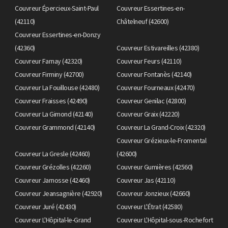
Couvreur Épercieux-Saint-Paul
Couvreur Essertines-en-
(42110)
Châtelneuf (42600)
Couvreur Essertines-en-Donzy
(42360)
Couvreur Estivareilles (42380)
Couvreur Farnay (42320)
Couvreur Feurs (42110)
Couvreur Firminy (42700)
Couvreur Fontanès (42140)
Couvreur La Fouillouse (42480)
Couvreur Fourneaux (42470)
Couvreur Fraisses (42490)
Couvreur Genilac (42800)
Couvreur La Gimond (42140)
Couvreur Graix (42220)
Couvreur Grammond (42140)
Couvreur La Grand-Croix (42320)
Couvreur Grézieux-le-Fromental
Couvreur La Gresle (42460)
(42600)
Couvreur Grézolles (42260)
Couvreur Gumières (42560)
Couvreur Jarnosse (42460)
Couvreur Jas (42110)
Couvreur Jeansagnière (42920)
Couvreur Jonzieux (42660)
Couvreur Juré (42430)
Couvreur L'Étrat (42580)
Couvreur L'Hôpital-le-Grand
Couvreur L'Hôpital-sous-Rochefort