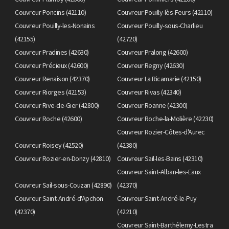
Couvreur Poncins (42110)
Couvreur Pouilly-lès-Feurs (42110)
Couvreur Pouilly-les-Nonains
Couvreur Pouilly-sous-Charlieu
(42155)
(42720)
Couvreur Pradines (42630)
Couvreur Pralong (42600)
Couvreur Précieux (42600)
Couvreur Regny (42630)
Couvreur Renaison (42370)
Couvreur La Ricamarie (42150)
Couvreur Riorges (42153)
Couvreur Rivas (42340)
Couvreur Rive-de-Gier (42800)
Couvreur Roanne (42300)
Couvreur Roche (42600)
Couvreur Roche-la-Molière (42230)
Couvreur Rozier-Côtes-d'Aurec
Couvreur Roisey (42520)
(42380)
Couvreur Rozier-en-Donzy (42810)
Couvreur Sail-les-Bains (42310)
Couvreur Saint-Alban-les-Eaux
Couvreur Sail-sous-Couzan (42890)
(42370)
Couvreur Saint-André-d'Apchon
Couvreur Saint-André-le-Puy
(42370)
(42210)
Couvreur Saint-Barthélemy-Lestra