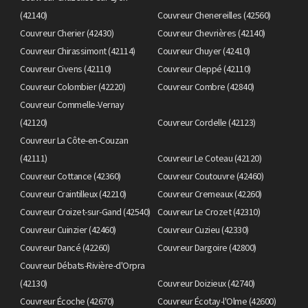
(42140)
Couvreur Chenereilles (42560)
Couvreur Cherier (42430)
Couvreur Chevrières (42140)
Couvreur Chirassimont (42114)
Couvreur Chuyer (42410)
Couvreur Civens (42110)
Couvreur Cleppé (42110)
Couvreur Colombier (42220)
Couvreur Combre (42840)
Couvreur Commelle-Vernay
(42120)
Couvreur Cordelle (42123)
Couvreur La Côte-en-Couzan
(42111)
Couvreur Le Coteau (42120)
Couvreur Cottance (42360)
Couvreur Coutouvre (42460)
Couvreur Craintilleux (42210)
Couvreur Cremeaux (42260)
Couvreur Croizet-sur-Gand (42540)
Couvreur Le Crozet (42310)
Couvreur Cuinzier (42460)
Couvreur Cuzieu (42330)
Couvreur Dancé (42260)
Couvreur Dargoire (42800)
Couvreur Débats-Rivière-d'Orpra
(42130)
Couvreur Doizieux (42740)
Couvreur Écoche (42670)
Couvreur Écotay-l'Olme (42600)