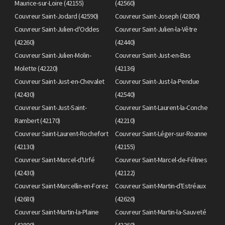
Maurice-sur-Loire (42155)
(42560)
Couvreur Saint-Jodard (42590)
Couvreur Saint-Joseph (42800)
Couvreur Saint-Julien-d'Oddes
Couvreur Saint-Julien-la-Vêtre
(42260)
(42440)
Couvreur Saint-Julien-Molin-
Couvreur Saint-Just-en-Bas
Molette (42220)
(42136)
Couvreur Saint-Just-en-Chevalet
Couvreur Saint-Just-la-Pendue
(42430)
(42540)
Couvreur Saint-Just-Saint-
Couvreur Saint-Laurent-la-Conche
Rambert (42170)
(42210)
Couvreur Saint-Laurent-Rochefort
Couvreur Saint-Léger-sur-Roanne
(42130)
(42155)
Couvreur Saint-Marcel-d'Urfé
Couvreur Saint-Marcel-de-Félines
(42430)
(42122)
Couvreur Saint-Marcellin-en-Forez
Couvreur Saint-Martin-d'Estréaux
(42680)
(42620)
Couvreur Saint-Martin-la-Plaine
Couvreur Saint-Martin-la-Sauveté
(42800)
(42260)