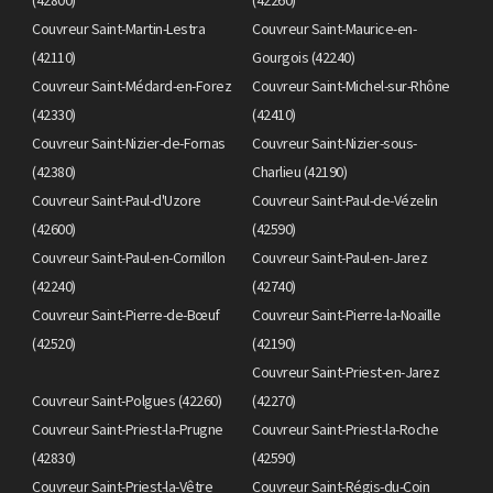
Couvreur Saint-Martin-Lestra
Couvreur Saint-Maurice-en-
(42110)
Gourgois (42240)
Couvreur Saint-Médard-en-Forez
Couvreur Saint-Michel-sur-Rhône
(42330)
(42410)
Couvreur Saint-Nizier-de-Fornas
Couvreur Saint-Nizier-sous-
(42380)
Charlieu (42190)
Couvreur Saint-Paul-d'Uzore
Couvreur Saint-Paul-de-Vézelin
(42600)
(42590)
Couvreur Saint-Paul-en-Cornillon
Couvreur Saint-Paul-en-Jarez
(42240)
(42740)
Couvreur Saint-Pierre-de-Bœuf
Couvreur Saint-Pierre-la-Noaille
(42520)
(42190)
Couvreur Saint-Priest-en-Jarez
Couvreur Saint-Polgues (42260)
(42270)
Couvreur Saint-Priest-la-Prugne
Couvreur Saint-Priest-la-Roche
(42830)
(42590)
Couvreur Saint-Priest-la-Vêtre
Couvreur Saint-Régis-du-Coin