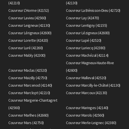
(42210)
(42130)
Couvreur L'Horme (42152)
Couvreur La Bénisson-Dieu (42720)
Couvreur Lavieu (42560)
Couvreur Lay (42470)
Couvreur Leigneux (42130)
Couvreur Lentigny (42155)
Couvreur Lérigneux (42600)
Couvreur Lézigneux (42600)
Couvreur Lorette (42420)
Couvreur Lupé (42520)
Couvreur Luré (42260)
Couvreur Luriecq (42380)
Couvreur Mably (42300)
Couvreur Machézal (42114)
Couvreur Magneux-Haute-Rive
Couvreur Maclas (42520)
(42600)
Couvreur Maizilly (42750)
Couvreur Malleval (42520)
Couvreur Marcenod (42140)
Couvreur Marcilly-le-Châtel (42130)
Couvreur Marclopt (42210)
Couvreur Marcoux (42130)
Couvreur Margerie-Chantagret
(42560)
Couvreur Maringes (42140)
Couvreur Marlhes (42660)
Couvreur Marols (42560)
Couvreur Mars (42750)
Couvreur Merle-Leignec (42380)