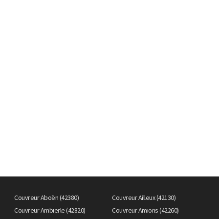
Couvreur Aboën (42380)
Couvreur Ailleux (42130)
Couvreur Ambierle (42820)
Couvreur Amions (42260)