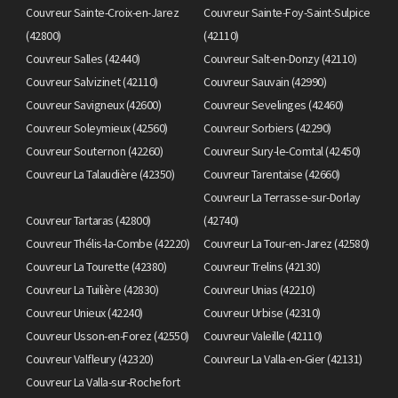
Couvreur Sainte-Croix-en-Jarez
Couvreur Sainte-Foy-Saint-Sulpice
(42800)
(42110)
Couvreur Salles (42440)
Couvreur Salt-en-Donzy (42110)
Couvreur Salvizinet (42110)
Couvreur Sauvain (42990)
Couvreur Savigneux (42600)
Couvreur Sevelinges (42460)
Couvreur Soleymieux (42560)
Couvreur Sorbiers (42290)
Couvreur Souternon (42260)
Couvreur Sury-le-Comtal (42450)
Couvreur La Talaudière (42350)
Couvreur Tarentaise (42660)
Couvreur La Terrasse-sur-Dorlay
Couvreur Tartaras (42800)
(42740)
Couvreur Thélis-la-Combe (42220)
Couvreur La Tour-en-Jarez (42580)
Couvreur La Tourette (42380)
Couvreur Trelins (42130)
Couvreur La Tuilière (42830)
Couvreur Unias (42210)
Couvreur Unieux (42240)
Couvreur Urbise (42310)
Couvreur Usson-en-Forez (42550)
Couvreur Valeille (42110)
Couvreur Valfleury (42320)
Couvreur La Valla-en-Gier (42131)
Couvreur La Valla-sur-Rochefort