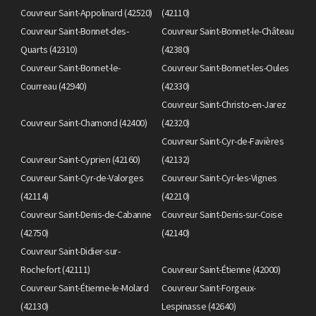
Couvreur Saint-Appolinard (42520)
(42110)
Couvreur Saint-Bonnet-des-
Couvreur Saint-Bonnet-le-Château
Quarts (42310)
(42380)
Couvreur Saint-Bonnet-le-
Couvreur Saint-Bonnet-les-Oules
Courreau (42940)
(42330)
Couvreur Saint-Christo-en-Jarez
Couvreur Saint-Chamond (42400)
(42320)
Couvreur Saint-Cyr-de-Favières
Couvreur Saint-Cyprien (42160)
(42132)
Couvreur Saint-Cyr-de-Valorges
Couvreur Saint-Cyr-les-Vignes
(42114)
(42210)
Couvreur Saint-Denis-de-Cabanne
Couvreur Saint-Denis-sur-Coise
(42750)
(42140)
Couvreur Saint-Didier-sur-
Rochefort (42111)
Couvreur Saint-Étienne (42000)
Couvreur Saint-Étienne-le-Molard
Couvreur Saint-Forgeux-
(42130)
Lespinasse (42640)