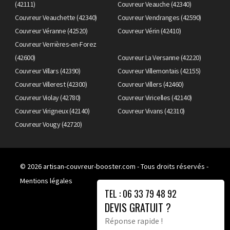
(42111)
Couvreur Veauche (42340)
Couvreur Veauchette (42340)
Couvreur Vendranges (42590)
Couvreur Véranne (42520)
Couvreur Vérin (42410)
Couvreur Verrières-en-Forez
(42600)
Couvreur La Versanne (42220)
Couvreur Villars (42390)
Couvreur Villemontais (42155)
Couvreur Villerest (42300)
Couvreur Villers (42460)
Couvreur Violay (42780)
Couvreur Viricelles (42140)
Couvreur Virigneux (42140)
Couvreur Vivans (42310)
Couvreur Vougy (42720)
© 2026
artisan-couvreur-booster.com
- Tous droits réservés -
Mentions légales
TEL : 06 33 79 48 92
DEVIS GRATUIT ?
Réponse rapide !