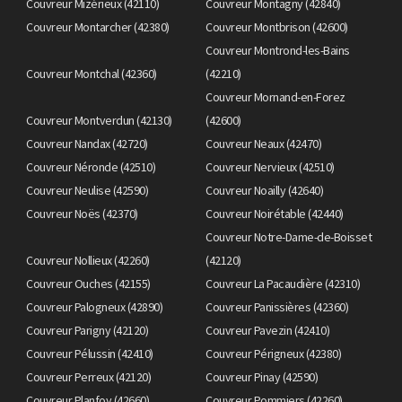
Couvreur Mizérieux (42110)
Couvreur Montagny (42840)
Couvreur Montarcher (42380)
Couvreur Montbrison (42600)
Couvreur Montrond-les-Bains
Couvreur Montchal (42360)
(42210)
Couvreur Mornand-en-Forez
Couvreur Montverdun (42130)
(42600)
Couvreur Nandax (42720)
Couvreur Neaux (42470)
Couvreur Néronde (42510)
Couvreur Nervieux (42510)
Couvreur Neulise (42590)
Couvreur Noailly (42640)
Couvreur Noës (42370)
Couvreur Noirétable (42440)
Couvreur Notre-Dame-de-Boisset
Couvreur Nollieux (42260)
(42120)
Couvreur Ouches (42155)
Couvreur La Pacaudière (42310)
Couvreur Palogneux (42890)
Couvreur Panissières (42360)
Couvreur Parigny (42120)
Couvreur Pavezin (42410)
Couvreur Pélussin (42410)
Couvreur Périgneux (42380)
Couvreur Perreux (42120)
Couvreur Pinay (42590)
Couvreur Planfoy (42660)
Couvreur Pommiers (42260)