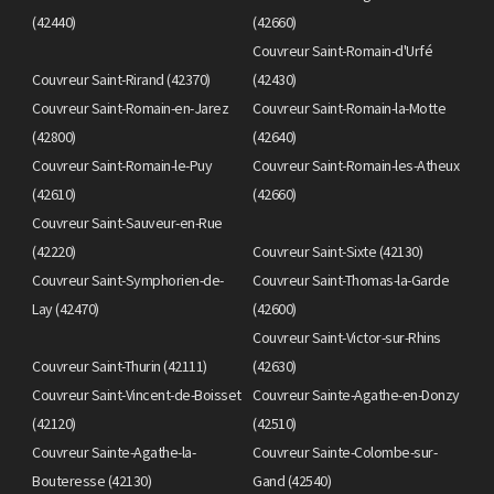
(42440)
(42660)
Couvreur Saint-Romain-d'Urfé
Couvreur Saint-Rirand (42370)
(42430)
Couvreur Saint-Romain-en-Jarez
Couvreur Saint-Romain-la-Motte
(42800)
(42640)
Couvreur Saint-Romain-le-Puy
Couvreur Saint-Romain-les-Atheux
(42610)
(42660)
Couvreur Saint-Sauveur-en-Rue
(42220)
Couvreur Saint-Sixte (42130)
Couvreur Saint-Symphorien-de-
Couvreur Saint-Thomas-la-Garde
Lay (42470)
(42600)
Couvreur Saint-Victor-sur-Rhins
Couvreur Saint-Thurin (42111)
(42630)
Couvreur Saint-Vincent-de-Boisset
Couvreur Sainte-Agathe-en-Donzy
(42120)
(42510)
Couvreur Sainte-Agathe-la-
Couvreur Sainte-Colombe-sur-
Bouteresse (42130)
Gand (42540)