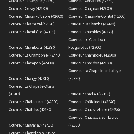
Couvreur Le Cergne (42460)
Couvreur Cervières (42440)
Couvreur Cezay (42130)
Couvreur Chagnon (42800)
Couvreur Chalain-d'Uzore (42600)
Couvreur Chalain-le-Comtal (42600)
Couvreur Chalmazel (42920)
Couvreur La Chamba (42440)
Couvreur Chambéon (42110)
Couvreur Chambles (42170)
Couvreur Le Chambon-
Couvreur Chambœuf (42330)
Feugerolles (42500)
Couvreur La Chambonie (42440)
Couvreur Champdieu (42600)
Couvreur Champoly (42430)
Couvreur Chandon (42190)
Couvreur La Chapelle-en-Lafaye
Couvreur Changy (42310)
(42380)
Couvreur La Chapelle-Villars
(42410)
Couvreur Charlieu (42190)
Couvreur Châteauneuf (42800)
Couvreur Châtelneuf (42940)
Couvreur Châtelus (42140)
Couvreur Chausseterre (42430)
Couvreur Chazelles-sur-Lavieu
Couvreur Chavanay (42410)
(42560)
Couvreur Chazelles-sur-Lyon