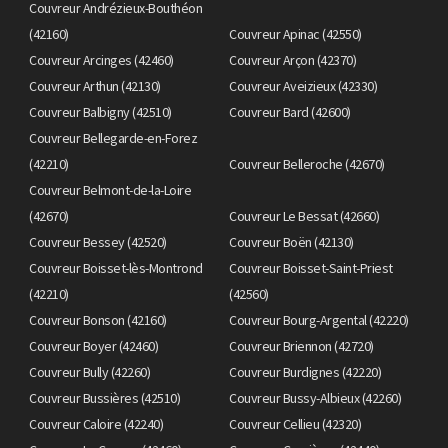
Couvreur Andrézieux-Bouthéon
(42160)
Couvreur Apinac (42550)
Couvreur Arcinges (42460)
Couvreur Arçon (42370)
Couvreur Arthun (42130)
Couvreur Aveizieux (42330)
Couvreur Balbigny (42510)
Couvreur Bard (42600)
Couvreur Bellegarde-en-Forez
(42210)
Couvreur Belleroche (42670)
Couvreur Belmont-de-la-Loire
(42670)
Couvreur Le Bessat (42660)
Couvreur Bessey (42520)
Couvreur Boën (42130)
Couvreur Boisset-lès-Montrond
Couvreur Boisset-Saint-Priest
(42210)
(42560)
Couvreur Bonson (42160)
Couvreur Bourg-Argental (42220)
Couvreur Boyer (42460)
Couvreur Briennon (42720)
Couvreur Bully (42260)
Couvreur Burdignes (42220)
Couvreur Bussières (42510)
Couvreur Bussy-Albieux (42260)
Couvreur Caloire (42240)
Couvreur Cellieu (42320)