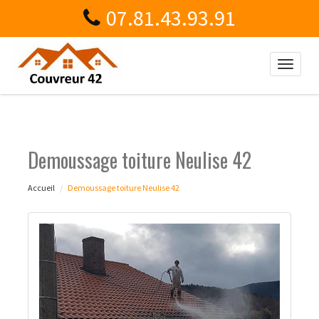
07.81.43.93.91
Toggle
naviga
Demoussage toiture Neulise 42
Accueil
Demoussage toiture Neulise 42