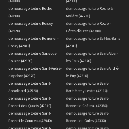
(42800)
(42300)
demoussage toiture Roche
demoussage toiture Roche-la-
(42600)
Molière (42230)
demoussage toiture Roisey
demoussage toiture Rozier-
(42520)
Côtes-d'Aurec (42380)
demoussage toiture Rozier-en-
demoussage toiture Sail-les-Bains
Donzy (42810)
(42310)
demoussage toiture Sail-sous-
demoussage toiture Saint-Alban-
Couzan (42890)
les-Eaux (42370)
demoussage toiture Saint-André-
demoussage toiture Saint-André-
d'Apchon (42370)
le-Puy (42210)
demoussage toiture Saint-
demoussage toiture Saint-
Appolinard (42520)
Barthélemy-Lestra (42110)
demoussage toiture Saint-
demoussage toiture Saint-
Bonnet-des-Quarts (42310)
Bonnet-le-Château (42380)
demoussage toiture Saint-
demoussage toiture Saint-
Bonnet-le-Courreau (42940)
Bonnet-les-Oules (42330)
demoussage toiture Saint-
demoussage toiture Saint-