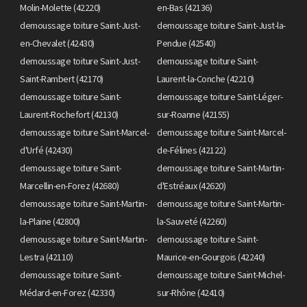
Molin-Molette (42220)
en-Bas (42136)
demoussage toiture Saint-Just-
demoussage toiture Saint-Just-la-
en-Chevalet (42430)
Pendue (42540)
demoussage toiture Saint-Just-
demoussage toiture Saint-
Saint-Rambert (42170)
Laurent-la-Conche (42210)
demoussage toiture Saint-
demoussage toiture Saint-Léger-
Laurent-Rochefort (42130)
sur-Roanne (42155)
demoussage toiture Saint-Marcel-
demoussage toiture Saint-Marcel-
d'Urfé (42430)
de-Félines (42122)
demoussage toiture Saint-
demoussage toiture Saint-Martin-
Marcellin-en-Forez (42680)
d'Estréaux (42620)
demoussage toiture Saint-Martin-
demoussage toiture Saint-Martin-
la-Plaine (42800)
la-Sauveté (42260)
demoussage toiture Saint-Martin-
demoussage toiture Saint-
Lestra (42110)
Maurice-en-Gourgois (42240)
demoussage toiture Saint-
demoussage toiture Saint-Michel-
Médard-en-Forez (42330)
sur-Rhône (42410)