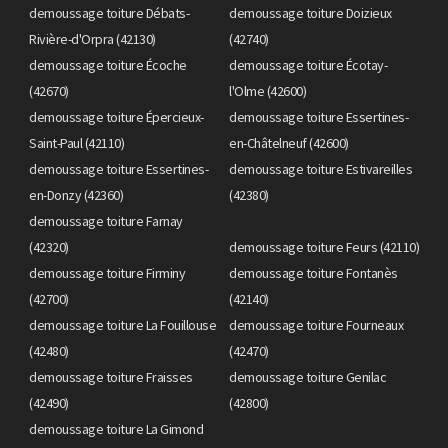
demoussage toiture Débats-
demoussage toiture Doizieux
Rivière-d'Orpra (42130)
(42740)
demoussage toiture Écoche
demoussage toiture Écotay-
(42670)
l'Olme (42600)
demoussage toiture Épercieux-
demoussage toiture Essertines-
Saint-Paul (42110)
en-Châtelneuf (42600)
demoussage toiture Essertines-
demoussage toiture Estivareilles
en-Donzy (42360)
(42380)
demoussage toiture Farnay
(42320)
demoussage toiture Feurs (42110)
demoussage toiture Firminy
demoussage toiture Fontanès
(42700)
(42140)
demoussage toiture La Fouillouse
demoussage toiture Fourneaux
(42480)
(42470)
demoussage toiture Fraisses
demoussage toiture Genilac
(42490)
(42800)
demoussage toiture La Gimond