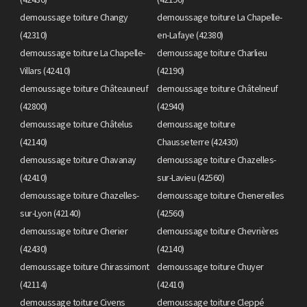
demoussage toiture Changy
demoussage toiture La Chapelle-
(42310)
en-Lafaye (42380)
demoussage toiture La Chapelle-
demoussage toiture Charlieu
Villars (42410)
(42190)
demoussage toiture Châteauneuf
demoussage toiture Châtelneuf
(42800)
(42940)
demoussage toiture Châtelus
demoussage toiture
(42140)
Chausseterre (42430)
demoussage toiture Chavanay
demoussage toiture Chazelles-
(42410)
sur-Lavieu (42560)
demoussage toiture Chazelles-
demoussage toiture Chenereilles
sur-Lyon (42140)
(42560)
demoussage toiture Cherier
demoussage toiture Chevrières
(42430)
(42140)
demoussage toiture Chirassimont
demoussage toiture Chuyer
(42114)
(42410)
demoussage toiture Civens
demoussage toiture Cleppé