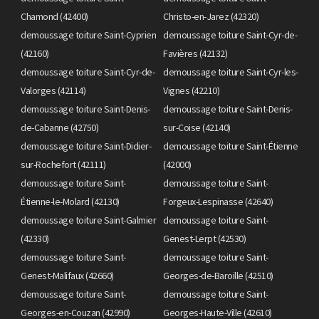
Chamond (42400)
Christo-en-Jarez (42320)
demoussage toiture Saint-Cyprien
demoussage toiture Saint-Cyr-de-
(42160)
Favières (42132)
demoussage toiture Saint-Cyr-de-
demoussage toiture Saint-Cyr-les-
Valorges (42114)
Vignes (42210)
demoussage toiture Saint-Denis-
demoussage toiture Saint-Denis-
de-Cabanne (42750)
sur-Coise (42140)
demoussage toiture Saint-Didier-
demoussage toiture Saint-Étienne
sur-Rochefort (42111)
(42000)
demoussage toiture Saint-
demoussage toiture Saint-
Étienne-le-Molard (42130)
Forgeux-Lespinasse (42640)
demoussage toiture Saint-Galmier
demoussage toiture Saint-
(42330)
Genest-Lerpt (42530)
demoussage toiture Saint-
demoussage toiture Saint-
Genest-Malifaux (42660)
Georges-de-Baroille (42510)
demoussage toiture Saint-
demoussage toiture Saint-
Georges-en-Couzan (42990)
Georges-Haute-Ville (42610)