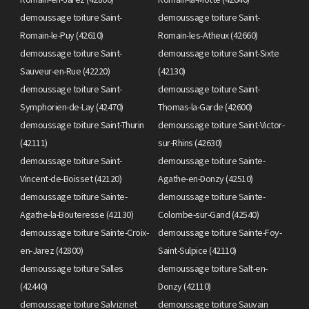
demoussage toiture Saint-
demoussage toiture Saint-
Romain-le-Puy (42610)
Romain-les-Atheux (42660)
demoussage toiture Saint-
demoussage toiture Saint-Sixte
Sauveur-en-Rue (42220)
(42130)
demoussage toiture Saint-
demoussage toiture Saint-
Symphorien-de-Lay (42470)
Thomas-la-Garde (42600)
demoussage toiture Saint-Thurin
demoussage toiture Saint-Victor-
(42111)
sur-Rhins (42630)
demoussage toiture Saint-
demoussage toiture Sainte-
Vincent-de-Boisset (42120)
Agathe-en-Donzy (42510)
demoussage toiture Sainte-
demoussage toiture Sainte-
Agathe-la-Bouteresse (42130)
Colombe-sur-Gand (42540)
demoussage toiture Sainte-Croix-
demoussage toiture Sainte-Foy-
en-Jarez (42800)
Saint-Sulpice (42110)
demoussage toiture Salles
demoussage toiture Salt-en-
(42440)
Donzy (42110)
demoussage toiture Salvizinet
demoussage toiture Sauvain